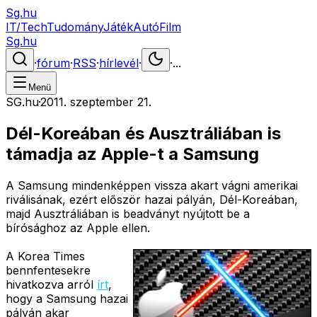
Sg.hu
IT/Tech
Tudomány
Játék
Autó
Film
Sg.hu
·
fórum
·
RSS
·
hírlevél
·
·
...
Menü
SG.hu
·
2011. szeptember 21.
Dél-Koreában és Ausztráliában is
támadja az Apple-t a Samsung
A Samsung mindenképpen vissza akart vágni amerikai
riválisának, ezért először hazai pályán, Dél-Koreában,
majd Ausztráliában is beadványt nyújtott be a
bírósághoz az Apple ellen.
A Korea Times
bennfentesekre
hivatkozva arról
írt
,
hogy a Samsung hazai
pályán akar