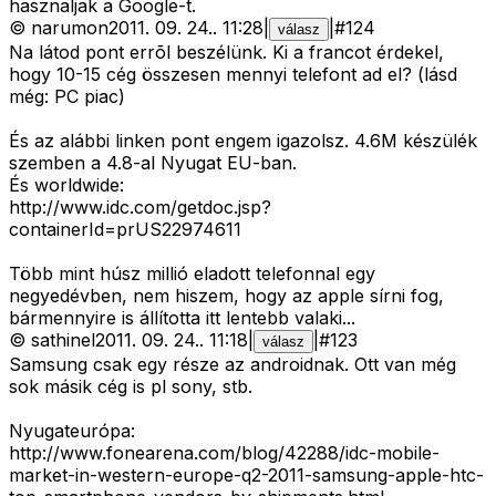
hasznaljak a Google-t.
©
narumon
2011. 09. 24.
.
11:28
|
|
#
124
válasz
Na látod pont errõl beszélünk. Ki a francot érdekel,
hogy 10-15 cég összesen mennyi telefont ad el? (lásd
még: PC piac)
És az alábbi linken pont engem igazolsz. 4.6M készülék
szemben a 4.8-al Nyugat EU-ban.
És worldwide:
http://www.idc.com/getdoc.jsp?
containerId=prUS22974611
Több mint húsz millió eladott telefonnal egy
negyedévben, nem hiszem, hogy az apple sírni fog,
bármennyire is állította itt lentebb valaki...
©
sathinel
2011. 09. 24.
.
11:18
|
|
#
123
válasz
Samsung csak egy része az androidnak. Ott van még
sok másik cég is pl sony, stb.
Nyugateurópa:
http://www.fonearena.com/blog/42288/idc-mobile-
market-in-western-europe-q2-2011-samsung-apple-htc-