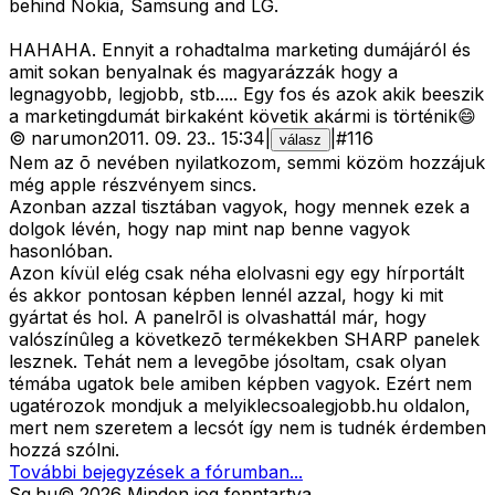
behind Nokia, Samsung and LG.
HAHAHA. Ennyit a rohadtalma marketing dumájáról és
amit sokan benyalnak és magyarázzák hogy a
legnagyobb, legjobb, stb..... Egy fos és azok akik beeszik
a marketingdumát birkaként követik akármi is történik😄
©
narumon
2011. 09. 23.
.
15:34
|
|
#
116
válasz
Nem az õ nevében nyilatkozom, semmi közöm hozzájuk
még apple részvényem sincs.
Azonban azzal tisztában vagyok, hogy mennek ezek a
dolgok lévén, hogy nap mint nap benne vagyok
hasonlóban.
Azon kívül elég csak néha elolvasni egy egy hírportált
és akkor pontosan képben lennél azzal, hogy ki mit
gyártat és hol. A panelrõl is olvashattál már, hogy
valószínûleg a következõ termékekben SHARP panelek
lesznek. Tehát nem a levegõbe jósoltam, csak olyan
témába ugatok bele amiben képben vagyok. Ezért nem
ugatérozok mondjuk a melyiklecsoalegjobb.hu oldalon,
mert nem szeretem a lecsót így nem is tudnék érdemben
hozzá szólni.
További bejegyzések a fórumban...
Sg
.hu
©
2026
Minden jog fenntartva.