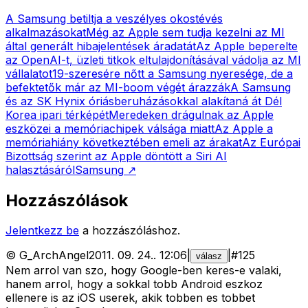
A Samsung betiltja a veszélyes okostévés
alkalmazásokat
Még az Apple sem tudja kezelni az MI
által generált hibajelentések áradatát
Az Apple beperelte
az OpenAI-t, üzleti titkok eltulajdonításával vádolja az MI
vállalatot
19-szeresére nőtt a Samsung nyeresége, de a
befektetők már az MI-boom végét árazzák
A Samsung
és az SK Hynix óriásberuházásokkal alakítaná át Dél
Korea ipari térképét
Meredeken drágulnak az Apple
eszközei a memóriachipek válsága miatt
Az Apple a
memóriahiány következtében emeli az árakat
Az Európai
Bizottság szerint az Apple döntött a Siri AI
halasztásáról
Samsung
↗
Hozzászólások
Jelentkezz be
a hozzászóláshoz.
©
G_ArchAngel
2011. 09. 24.
.
12:06
|
|
#
125
válasz
Nem arrol van szo, hogy Google-ben keres-e valaki,
hanem arrol, hogy a sokkal tobb Android eszkoz
ellenere is az iOS userek, akik tobben es tobbet