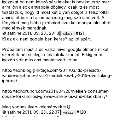
igazakat ha nem létezõ sérelmeket is belekeversz mert
arra jön a sok antiapple döglégy, csak itt és most
tisztázzuk, hogy itt most két olyan dolgot is felsoroltál
amirõl ebben a fórumban idáig még szó sem volt. A
tényeket meg hiába próbálod ezekkel manipulálni attól
még tények maradnak.
©
sathinel
2011. 09. 23.
.
23:13
|
|
#
121
válasz
Ki az aki nem google-ben keres? az lol azért.
Próbáltam mást is de valsz mivel google elmenti miket
szeretek nézni elég jó találatokat mutat. Eddig nem
igazán volt más ami megtetszett volna.
http://techblog.ginktage.com/2011/03/idc-predicts-
windows-phone-7-as-2-mobile-os-by-2015-overtaking-
iphone/
http://techcrunch.com/2011/04/26/nielsen-consumer-
desire-for-android-grows-unlike-ios-and-blackberry/
Meg vannak ilyen vélemények is😄
©
sathinel
2011. 09. 23.
.
22:37
|
|
#
120
válasz