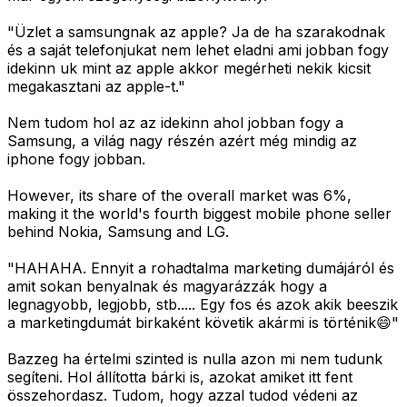
"Üzlet a samsungnak az apple? Ja de ha szarakodnak
és a saját telefonjukat nem lehet eladni ami jobban fogy
idekinn uk mint az apple akkor megérheti nekik kicsit
megakasztani az apple-t."
Nem tudom hol az az idekinn ahol jobban fogy a
Samsung, a világ nagy részén azért még mindig az
iphone fogy jobban.
However, its share of the overall market was 6%,
making it the world's fourth biggest mobile phone seller
behind Nokia, Samsung and LG.
"HAHAHA. Ennyit a rohadtalma marketing dumájáról és
amit sokan benyalnak és magyarázzák hogy a
legnagyobb, legjobb, stb..... Egy fos és azok akik beeszik
a marketingdumát birkaként követik akármi is történik😄"
Bazzeg ha értelmi szinted is nulla azon mi nem tudunk
segíteni. Hol állította bárki is, azokat amiket itt fent
összehordasz. Tudom, hogy azzal tudod védeni az