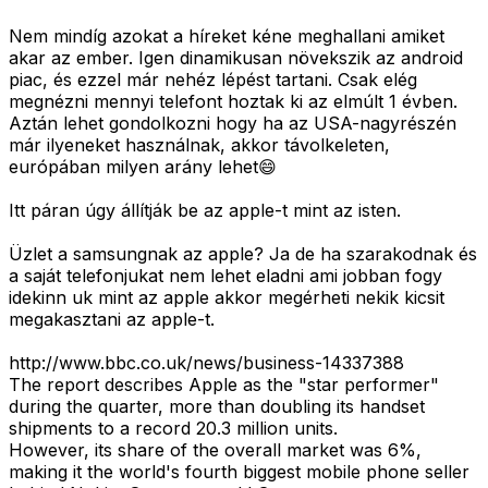
Nem mindíg azokat a híreket kéne meghallani amiket
akar az ember. Igen dinamikusan növekszik az android
piac, és ezzel már nehéz lépést tartani. Csak elég
megnézni mennyi telefont hoztak ki az elmúlt 1 évben.
Aztán lehet gondolkozni hogy ha az USA-nagyrészén
már ilyeneket használnak, akkor távolkeleten,
európában milyen arány lehet😄
Itt páran úgy állítják be az apple-t mint az isten.
Üzlet a samsungnak az apple? Ja de ha szarakodnak és
a saját telefonjukat nem lehet eladni ami jobban fogy
idekinn uk mint az apple akkor megérheti nekik kicsit
megakasztani az apple-t.
http://www.bbc.co.uk/news/business-14337388
The report describes Apple as the "star performer"
during the quarter, more than doubling its handset
shipments to a record 20.3 million units.
However, its share of the overall market was 6%,
making it the world's fourth biggest mobile phone seller