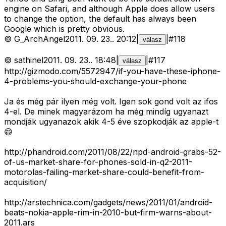
engine on Safari, and although Apple does allow users
to change the option, the default has always been
Google which is pretty obvious.
©
G_ArchAngel
2011. 09. 23.
.
20:12
|
|
#
118
válasz
©
sathinel
2011. 09. 23.
.
18:48
|
|
#
117
válasz
http://gizmodo.com/5572947/if-you-have-these-iphone-
4-problems-you-should-exchange-your-phone
Ja és még pár ilyen még volt. Igen sok gond volt az ifos
4-el. De minek magyarázom ha még mindíg ugyanazt
mondják ugyanazok akik 4-5 éve szopkodják az apple-t
😄
http://phandroid.com/2011/08/22/npd-android-grabs-52-
of-us-market-share-for-phones-sold-in-q2-2011-
motorolas-failing-market-share-could-benefit-from-
acquisition/
http://arstechnica.com/gadgets/news/2011/01/android-
beats-nokia-apple-rim-in-2010-but-firm-warns-about-
2011.ars