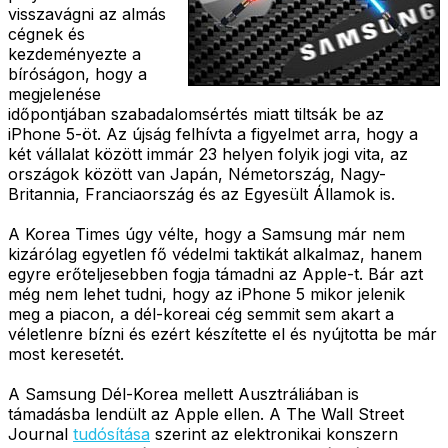
visszavágni az almás
cégnek és
kezdeményezte a
bíróságon, hogy a
megjelenése
időpontjában szabadalomsértés miatt tiltsák be az
iPhone 5-öt. Az újság felhívta a figyelmet arra, hogy a
két vállalat között immár 23 helyen folyik jogi vita, az
országok között van Japán, Németország, Nagy-
Britannia, Franciaország és az Egyesült Államok is.
A Korea Times úgy vélte, hogy a Samsung már nem
kizárólag egyetlen fő védelmi taktikát alkalmaz, hanem
egyre erőteljesebben fogja támadni az Apple-t. Bár azt
még nem lehet tudni, hogy az iPhone 5 mikor jelenik
meg a piacon, a dél-koreai cég semmit sem akart a
véletlenre bízni és ezért készítette el és nyújtotta be már
most keresetét.
A Samsung Dél-Korea mellett Ausztráliában is
támadásba lendült az Apple ellen. A The Wall Street
Journal
tudósítása
szerint az elektronikai konszern