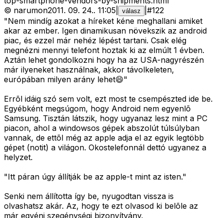
top-smartphone-vendors-by-shipments.html
©
narumon
2011. 09. 24.
.
11:05
|
|
#
122
válasz
"Nem mindíg azokat a híreket kéne meghallani amiket
akar az ember. Igen dinamikusan növekszik az android
piac, és ezzel már nehéz lépést tartani. Csak elég
megnézni mennyi telefont hoztak ki az elmúlt 1 évben.
Aztán lehet gondolkozni hogy ha az USA-nagyrészén
már ilyeneket használnak, akkor távolkeleten,
európában milyen arány lehet😄"
Errõl idáig szó sem volt, ezt most te csempészted ide be.
Egyébként megsúgom, hogy Android nem egyenlõ
Samsung. Tisztán látszik, hogy ugyanaz lesz mint a PC
piacon, ahol a windowsos gépek abszolút túlsúlyban
vannak, de ettõl még az apple adja el az egyik legtöbb
gépet (notit) a világon. Okostelefonnál dettó ugyanez a
helyzet.
"Itt páran úgy állítják be az apple-t mint az isten."
Senki nem állította így be, nyugodtan vissza is
olvashatsz akár. Az, hogy te ezt olvasod ki belõle az
már egyéni szegénységi bizonyítvány.