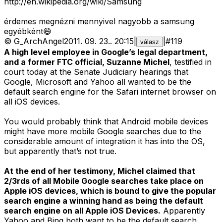
http://en.wikipedia.org/wiki/Samsung
érdemes megnézni mennyivel nagyobb a samsung
egyébként😄
©
G_ArchAngel
2011. 09. 23.
.
20:15
|
|
#
119
válasz
A high level employee in Google’s legal department,
and a former FTC official, Suzanne Michel
, testified in
court today at the Senate Judiciary hearings that
Google, Microsoft and Yahoo all wanted to be the
default search engine for the Safari internet browser on
all iOS devices.
You would probably think that Android mobile devices
might have more mobile Google searches due to the
considerable amount of integration it has into the OS,
but apparently that’s not true.
At the end of her testimony, Michel claimed that
2/3rds of all Mobile Google searches take place on
Apple iOS devices, which is bound to give the popular
search engine a winning hand as being the default
search engine on all Apple iOS Devices.
Apparently
Yahoo and Bing both want to be the default search