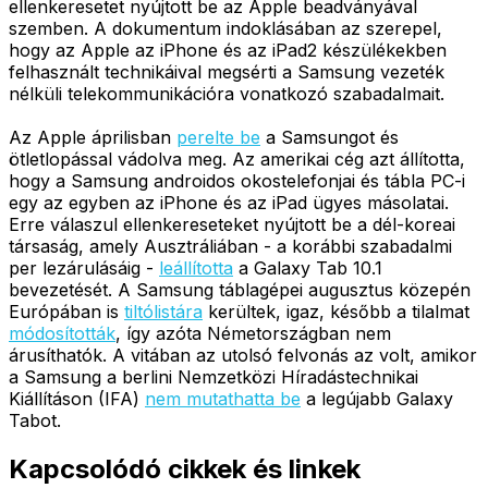
ellenkeresetet nyújtott be az Apple beadványával
szemben. A dokumentum indoklásában az szerepel,
hogy az Apple az iPhone és az iPad2 készülékekben
felhasznált technikáival megsérti a Samsung vezeték
nélküli telekommunikációra vonatkozó szabadalmait.
Az Apple áprilisban
perelte be
a Samsungot és
ötletlopással vádolva meg. Az amerikai cég azt állította,
hogy a Samsung androidos okostelefonjai és tábla PC-i
egy az egyben az iPhone és az iPad ügyes másolatai.
Erre válaszul ellenkereseteket nyújtott be a dél-koreai
társaság, amely Ausztráliában - a korábbi szabadalmi
per lezárulásáig -
leállította
a Galaxy Tab 10.1
bevezetését. A Samsung táblagépei augusztus közepén
Európában is
tiltólistára
kerültek, igaz, később a tilalmat
módosították
, így azóta Németországban nem
árusíthatók. A vitában az utolsó felvonás az volt, amikor
a Samsung a berlini Nemzetközi Híradástechnikai
Kiállításon (IFA)
nem mutathatta be
a legújabb Galaxy
Tabot.
Kapcsolódó cikkek és linkek