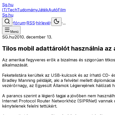
Sg.hu
IT/Tech
Tudomány
Játék
Autó
Film
Sg.hu
·
fórum
·
RSS
·
hírlevél
·
·
...
Menü
SG.hu
·
2010. december 13.
Tilos mobil adattárolót használnia az
Az amerikai fegyveres erők a bizalmas és szigorúan titk
alkalmazását.
Feketelistára kerültek az USB-kulcsok és az írható CD- 
Bradley Manning példáját, aki a felvétel mellett diplomác
vezérőrnagy, az Egyesült Államok Légierejének hálózati 
A parancs szerint a légierő tagjai a jövőben nem haszná
Internet Protocol Router Networkhöz (SIPRNet) vannak csa
kénytelenek felelni tettükért.