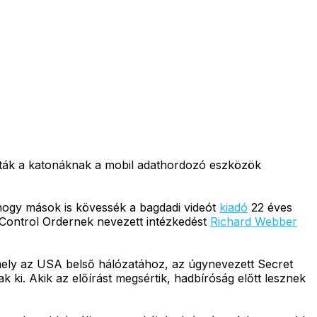
ották a katonáknak a mobil adathordozó eszközök
 hogy mások is kövessék a bagdadi videót
kiadó
22 éves
er Control Ordernek nevezett intézkedést
Richard Webber
mely az USA belső hálózatához, az úgynevezett Secret
ki. Akik az előírást megsértik, hadbíróság előtt lesznek