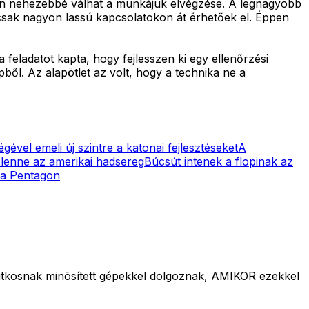
sen nehezebbé válhat a munkájuk elvégzése. A legnagyobb
 csak nagyon lassú kapcsolatokon át érhetőek el. Éppen
eladatot kapta, hogy fejlesszen ki egy ellenőrzési
pből. Az alapötlet az volt, hogy a technika ne a
ével emeli új szintre a katonai fejlesztéseket
A
lenne az amerikai hadsereg
Búcsút intenek a flopinak az
k a Pentagon
itkosnak minõsített gépekkel dolgoznak, AMIKOR ezekkel