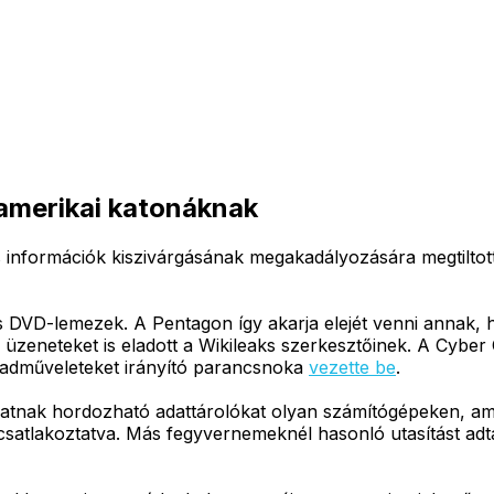
 amerikai katonáknak
os információk kiszivárgásának megakadályozására megtilt
és DVD-lemezek. A Pentagon így akarja elejét venni annak,
iai üzeneteket is eladott a Wikileaks szerkesztőinek. A Cyb
hadműveleteket irányító parancsnoka
vezette be
.
lhatnak hordozható adattárolókat olyan számítógépeken, a
tlakoztatva. Más fegyvernemeknél hasonló utasítást adtak 