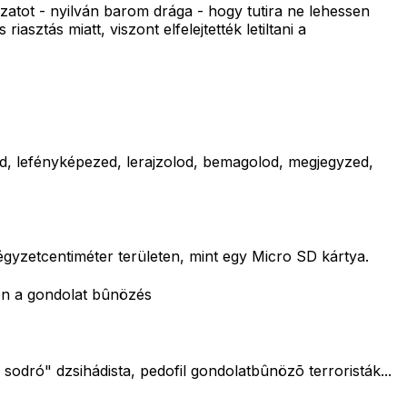
ózatot - nyilván barom drága - hogy tutira ne lehessen
asztás miatt, viszont elfelejtették letiltani a
d, lefényképezed, lerajzolod, bemagolod, megjegyzed,
yzetcentiméter területen, mint egy Micro SD kártya.
ben a gondolat bûnözés
 sodró" dzsihádista, pedofil gondolatbûnözõ terroristák...