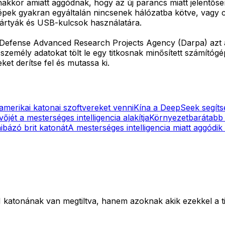
nakkor amiatt aggódnak, hogy az új parancs miatt jelentő
ógépek gyakran egyáltalán nincsenek hálózatba kötve, vagy
kártyák és USB-kulcsok használatára.
efense Advanced Research Projects Agency (Darpa) azt a f
 személy adatokat tölt le egy titkosnak minősített számítógé
et derítse fel és mutassa ki.
merikai katonai szoftvereket venni
Kína a DeepSeek segítség
vőjét a mesterséges intelligencia alakítja
Környezetbarátabb 
hibázó brit katonát
A mesterséges intelligencia miatt aggódi
katonának van megtiltva, hanem azoknak akik ezekkel a t