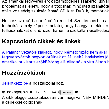
Az amerikai fegyveres erők számítógépes szakértői ugya
problémát az jelenti, hogy a titkosnak minősített számít
ezért volt eddig szükség írható CD-k és DVD-k, memória
Nem ez az első hasonló célú rendelet. Szeptemberben a D
technikát, amely képes kimutatni, hogy ha egy illetéktelen
felhasználókat ellenőrizze, hanem a szokatlan viselkedések
Kapcsolódó cikkek és linkek
A Palantir vezetője kiakadt, hogy Németország nem akar a
fegyvergyártók nagyon örülnek az MI-nek
A hadviselés jö
amerikai nukleáris erők
Bíróság elé állították a virtuálisan 
Hozzászólások
Jelentkezz be
a hozzászóláshoz.
©
bakagaijin
2010. 12. 15.
.
10:40
|
|
#
9
válasz
A cikk eléggé csúsztatásosan van megírva. NEM MINDEN 
a gépekkel dolgoznak.