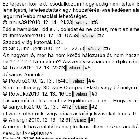
Ez teljesen korrekt, csodálkozom hogy eddig nem tették. E
lehallgatni, lefejlesztettek egy hozzáférés-viselkedésen alap
legprimitívebb másolási lehetõséget.
©
janus391
2010. 12. 14.
.
21:23
|
|
#
8
válasz
Edd a hambidat, idd a .... cóládat és ne pofáz, mert az ame
©
immovable
2010. 12. 14.
.
07:59
|
|
#
7
válasz
Szabad világ katonái. LOL
©
Sir Quno Jedi
2010. 12. 13.
.
22:53
|
|
#
6
válasz
Az nagyon jó, mer ha nem kötöd hálózatba és nem használ
he?!?!?!?!?!? Nem étem?! Asszem visszaadom a diplomáma
©
Trade
2010. 12. 13.
.
22:13
|
|
#
5
válasz
Jóságos Amerika
©
Poetro
2010. 12. 13.
.
18:40
|
|
#
4
válasz
Nem mintha egy SD vagy Compact Flash vagy bármilyen más
©
Rotyoka
2010. 12. 13.
.
16:06
|
|
#
3
válasz
Lassan már az lesz mint az Equilibrium -ban.... Hogy ér
©
sanyicks
2010. 12. 13.
.
14:12
|
|
#
2
válasz
pl warezolhatnak, vagy rááászistááá jelszavakat terjeszth
©
Amergin
2010. 12. 13.
.
12:31
|
|
#
1
válasz
A mobilok használatát is meg kellene tiltani, hiszen adatk
<#violent>
<#phone>