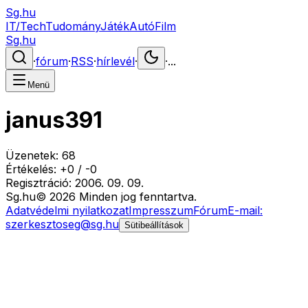
Sg.hu
IT/Tech
Tudomány
Játék
Autó
Film
Sg.hu
·
fórum
·
RSS
·
hírlevél
·
·
...
Menü
janus391
Üzenetek:
68
Értékelés:
+
0
/
-
0
Regisztráció:
2006. 09. 09.
Sg
.hu
©
2026
Minden jog fenntartva.
Adatvédelmi nyilatkozat
Impresszum
Fórum
E-mail:
szerkesztoseg@sg.hu
Sütibeállítások