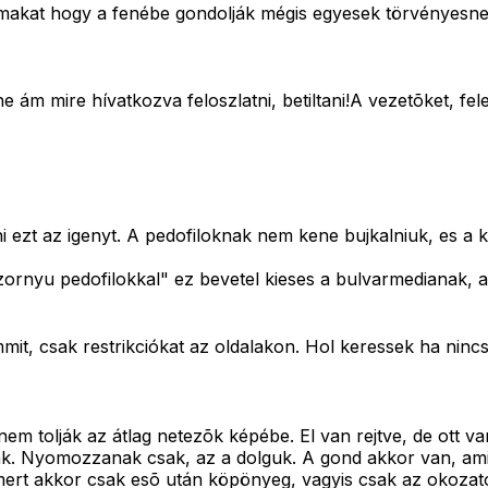
makat hogy a fenébe gondolják mégis egyesek törvényesnek
ne ám mire hívatkozva feloszlatni, betiltani!A vezetõket, f
i ezt az igenyt. A pedofiloknak nem kene bujkalniuk, es a
zornyu pedofilokkal" ez bevetel kieses a bulvarmedianak,
it, csak restrikciókat az oldalakon. Hol keressek ha nincs
nem tolják az átlag netezõk képébe. El van rejtve, de ott va
k. Nyomozzanak csak, az a dolguk. A gond akkor van, amik
 mert akkor csak esõ után köpönyeg, vagyis csak az okozat