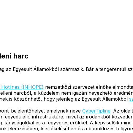
eni harc
 az Egyesült Államokból származik. Bár a tengerentúli sz
et Hotlines (INHOPE)
nemzetközi szervezet elnöke elmondta
mak elleni harcból, a küzdelem nem igazán nevezhető ered
nnek is köszönhető, hogy jelenleg az Egyesült Államokból
s
özponti bejelentőhelye, amelynek neve
CyberTipline
. Az oldalt
on egyedülálló infrastruktúra, mivel az irodánkból közve
apitányságokkal és a fegyveres erőkkel. A képviselőik mind 
ók elemzésében, kiértékelésében és a bűnüldözés felgyorsí