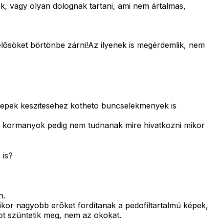
, vagy olyan dolognak tartani, ami nem ártalmas,
elelõsöket börtönbe zárni!Az ilyenek is megérdemlik, nem
 kepek keszitesehez kotheto buncselekmenyek is
 a kormanyok pedig nem tudnanak mire hivatkozni mikor
 is?
n.
or nagyobb erõket fordítanak a pedofiltartalmú képek,
ot szüntetik meg, nem az okokat.