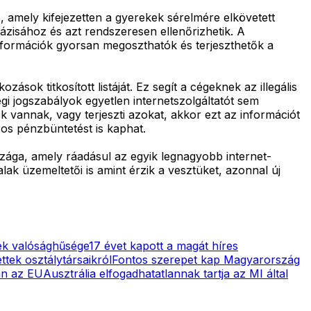
, amely kifejezetten a gyerekek sérelmére elkövetett
ázisához és azt rendszeresen ellenőrizhetik. A
információk gyorsan megoszthatók és terjeszthetők a
ások titkosított listáját. Ez segít a cégeknek az illegális
egi jogszabályok egyetlen internetszolgáltatót sem
 vannak, vagy terjeszti azokat, akkor ezt az információt
ros pénzbüntetést is kaphat.
zága, amely ráadásul az egyik legnagyobb internet-
ak üzemeltetői is amint érzik a vesztüket, azonnal új
pek valósághűsége
17 évet kapott a magát híres
ttek osztálytársaikról
Fontos szerepet kap Magyarország
an az EU
Ausztrália elfogadhatatlannak tartja az MI által