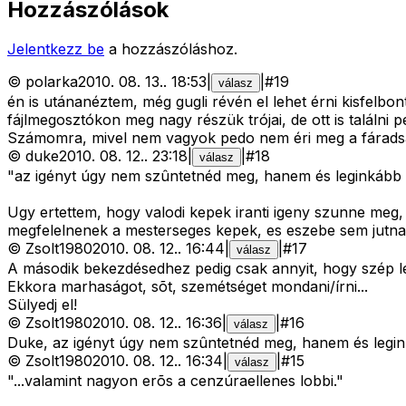
Hozzászólások
Jelentkezz be
a hozzászóláshoz.
©
polarka
2010. 08. 13.
.
18:53
|
|
#
19
válasz
én is utánanéztem, még gugli révén el lehet érni kisfelbon
fájlmegosztókon meg nagy részük trójai, de ott is találni p
Számomra, mivel nem vagyok pedo nem éri meg a fáradságo
©
duke
2010. 08. 12.
.
23:18
|
|
#
18
válasz
"az igényt úgy nem szûntetnéd meg, hanem és leginkább t
Ugy ertettem, hogy valodi kepek iranti igeny szunne meg, 
megfelelnenek a mesterseges kepek, es eszebe sem jutna k
©
Zsolt1980
2010. 08. 12.
.
16:44
|
|
#
17
válasz
A második bekezdésedhez pedig csak annyit, hogy szép le
Ekkora marhaságot, sõt, szemétséget mondani/írni...
Sülyedj el!
©
Zsolt1980
2010. 08. 12.
.
16:36
|
|
#
16
válasz
Duke, az igényt úgy nem szûntetnéd meg, hanem és legin
©
Zsolt1980
2010. 08. 12.
.
16:34
|
|
#
15
válasz
"...valamint nagyon erõs a cenzúraellenes lobbi."