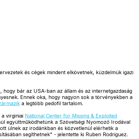
ervezetek és cégek mindent elkövetnek, küzdelmük igazi
, hogy bár az USA-ban az állam és az internetgazdaság
ményesnek. Ennek oka, hogy nagyon sok a törvényekben a
zármazik
a legtöbb pedofil tartalom.
 a virginiai
National Center for Missing & Exploited
tlenül együttműködhetünk a Szövetségi Nyomozó Irodával
ott ülnek az irodánkban és közvetlenül elérhetik a
tásában segíthetnek" - jelentette ki Ruben Rodriguez.