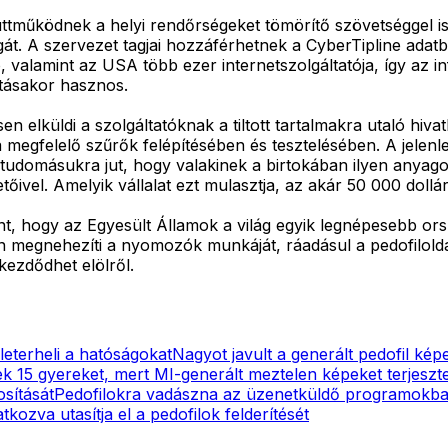
üttműködnek a helyi rendőrségeket tömörítő szövetséggel is
át. A szervezet tagjai hozzáférhetnek a CyberTipline adatb
, valamint az USA több ezer internetszolgáltatója, így az 
atásakor hasznos.
lküldi a szolgáltatóknak a tiltott tartalmakra utaló hivatkoz
a megfelelő szűrők felépítésében és tesztelésében. A jelenl
udomásukra jut, hogy valakinek a birtokában ilyen anyagok
őivel. Amelyik vállalat ezt mulasztja, az akár 50 000 dollá
, hogy az Egyesült Államok a világ egyik legnépesebb ors
n megnehezíti a nyomozók munkáját, ráadásul a pedofiloldal
kezdődhet elölről.
leterheli a hatóságokat
Nagyot javult a generált pedofil ké
tek 15 gyereket, mert MI-generált meztelen képeket terjeszte
sítását
Pedofilokra vadászna az üzenetküldő programokb
kozva utasítja el a pedofilok felderítését