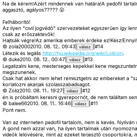
Na de kérem!Azért mindennek van határa!A pedofil tartal
aggasztó, agályos????? 😮
Felháborító!
Az ilyen "civil jogvédõ" szervezeteket egyszerûen így len
csak az erõszaktevõk!
Hajtsák végre!Az amerikai emberek érdeke ez!Kész!Ennyi!
©
zola2000
2010. 08. 12.
.
09:43
|
|
#
14
válasz
Létezik és legális
http://hu.wikipedia.org/wiki/Lolicon
.
©
duke
2010. 08. 12.
.
00:47
|
|
#
13
válasz
Legalizalni kene, mesterseges kepekkel kene megszuntetn
megszunenek.
Csak hat akkor nem lehet remisztgetni az embereket a "s
korlatozni akarjak szolasszabadsagot.
©
Zoliz
2010. 08. 11.
.
19:27
|
|
#
12
válasz
én is próbáltam keresni gyerepornót, de nem találtam semm
©
balee66
2010. 08. 11.
.
16:46
|
|
#
11
válasz
Pont nem.
Van az interneten pedofil tartalom, nem is kevés. Nyilván 
A gond nem azzal van, ha ilyen tartalmak után nyomozna
videók lelövésére, mint az ezeket terjesztõ csoportokra,