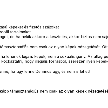
tású képeket és fizetõs szájtokat
edofil tartalmakat
t, de ha nekik akkora a késztetés, akkor biztos nem sajná
ámasztanád!És nem csak az olyan képek nézegetését...Ott 
ha lenenek legalis kepek, nem a sexualis igeny. Az atlag pe
ockaztatni, hogy illegalis forrasbol, szerezen ilyen kepek
nne, ha úgy lenne!De nincs úgy, és nem is lehet!
kább támasztanád!És nem csak az olyan képek nézegetését.