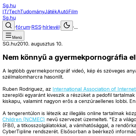
Sg.hu
IT/Tech
Tudomány
Játék
Autó
Film
Sg.hu
·
fórum
·
RSS
·
hírlevél
·
·
...
Menü
SG.hu
·
2010. augusztus 10.
Nem könnyű a gyermekpornográfia ell
A legtöbb gyermekpornográf videó, kép és szöveges anyag
szélmalomharcra hasonlít.
Ruben Rodriguez, az
International Association of Intern
szereplői egyaránt kiveszik a részüket a pedofil tartal
kiskapu, valamint nagyon erős a cenzúraellenes lobbi. E
A tengerentúlon is létezik az illegális online tartalmak k
Children (NCMEC)
nevű szervezet üzemelteti. "Ez a világ
(FBI), a titkosszolgálatokkal, a vámhatósággal, a rendőrk
CyberTipline rendszerét. Elsősorban a beérkező informáci