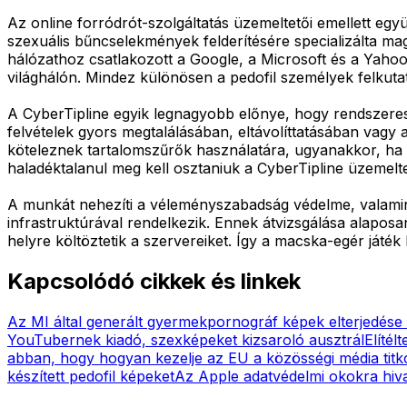
Az online forródrót-szolgáltatás üzemeltetői emellett egy
szexuális bűncselekmények felderítésére specializálta mag
hálózathoz csatlakozott a Google, a Microsoft és a Yahoo
világhálón. Mindez különösen a pedofil személyek felkut
A CyberTipline egyik legnagyobb előnye, hogy rendszeresen e
felvételek gyors megtalálásában, eltávolíttatásában vagy 
köteleznek tartalomszűrők használatára, ugyanakkor, ha t
haladéktalanul meg kell osztaniuk a CyberTipline üzemeltet
A munkát nehezíti a véleményszabadság védelme, valamint
infrastruktúrával rendelkezik. Ennek átvizsgálása alaposa
helyre költöztetik a szervereiket. Így a macska-egér játék 
Kapcsolódó cikkek és linkek
Az MI által generált gyermekpornográf képek elterjedése 
YouTubernek kiadó, szexképeket kizsaroló ausztrál
Elítél
abban, hogy hogyan kezelje az EU a közösségi média titko
készített pedofil képeket
Az Apple adatvédelmi okokra hivat