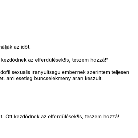
lják az idõt.
kezdõdnek az elferdülések!Is, teszem hozzá!"
dofil sexualis iranyultsagu embernek szerintem teljesen
et, ami esetleg buncselekmeny aran keszult.
..Ott kezdõdnek az elferdülések!Is, teszem hozzá!