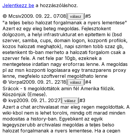
Jelentkezz be
a hozzászóláshoz.
©
Mcsiv
2009. 09. 22.
.
07:08
|
|
#
5
válasz
"a teljes belso halozat forgalmanak a nyers lementese"
Azert ez egy eleg beteg megoldas. Fejlesztokent
dolgozom, a helyi infrastrukturat en epitettem ki (bsd
szerver, samba, cups, domain logon, kozponti profilok,
kozos halozati meghajtok), napi szinten tobb szaz gb,
esetenkent tb-ban merheto a halozati forgalom csak a
szerver fele. A net fele par 10gb, ezeknek a
mentegetese irdatlan nagy eroforras lenne. A megoldas
pl az msn kozponti logolasara egy transzparens proxy
lenne, megfelelo szoftverrel megoldhato lenne
©
Vorpal
2009. 09. 21.
.
22:18
|
|
#
4
válasz
Srácok - ti megoldottátok amin fél Amerika filózik.
Köszönjük (Emese).
©
kvp
2009. 09. 21.
.
20:27
|
|
#
3
válasz
Azert a chat archivalasat mar eleg regen megoldottak. A
wiki-kbol nem is lehet torolni, mindig ott marad minden
modositas a history-ban. Egyebkent az egyik
legegyszerubb archivalasi megoldas a teljes belso
halozat forgalmanak a nyers lementese. Ha a cegen