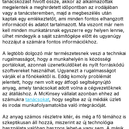
tanácskozást hívott össze, akkor az alkalmazottak
megjelentek a meghirdetett időpontban az irodájában
vagy a tanácsteremben, majd a megbeszélés után
kaptak egy emlékeztetőt, ami minden fontos elhangzott
információt és adatot tartalmazott. Ma viszont már nem
kell minden munkatársnak egyszerre egy helyen lennie,
ülhet mindegyik a saját számítógépe előtt és ugyanúgy
hozzájut a számára fontos információkhoz.
A legtöbb dolgozó már természetesnek veszi a technikai
rugalmasságot, hogy a munkahelyén is közösségi
portálokat, azonnali üzenetküldőket és nyílt forráskódú
szoftvereket használhat. Ugyanezt a rugalmasságot
várják el a főnökeiktől is. Eddig komoly problémát
jelentett, hogy nem volt egy átfogó segítségnyújtó
anyag, amely tanácsokat adott volna a cégvezetőknek
az átálláshoz. A McKinsey vállalat azonban ehhez ad
számukra
tanácsokat
, hogy segítse az új médiák üzleti
és irodai munkafolyamatokba való integrációját.
Az anyag számos részletre kitér, és még a fő témához is
szkeptikusan áll hozzá, miszerint az új technológia
használata valóban hasznos lehet-e vagy sem. A másik