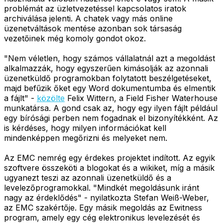
problémát az üzletvezetéssel kapcsolatos iratok
archiválása jelenti. A chatek vagy más online
üzenetváltások mentése azonban sok társaság
vezetőinek még komoly gondot okoz.
"Nem véletlen, hogy számos vállalatnál azt a megoldást
alkalmazzák, hogy egyszerűen kimásolják az azonnali
üzenetküldő programokban folytatott beszélgetéseket,
majd befűzik őket egy Word dokumentumba és elmentik
a fájlt" -
közölte
Felix Wittern, a Field Fisher Waterhouse
munkatársa. A gond csak az, hogy egy ilyen fájlt például
egy bírósági perben nem fogadnak el bizonyítékként. Az
is kérdéses, hogy milyen információkat kell
mindenképpen megőrizni és melyeket nem.
Az EMC nemrég egy érdekes projektet indított. Az egyik
szoftvere összeköti a blogokat és a wikiket, míg a másik
ugyanezt teszi az azonnali üzenetküldő és a
levelezőprogramokkal. "Mindkét megoldásunk iránt
nagy az érdeklődés" - nyilatkozta Stefan Weiß-Weber,
az EMC szakértője. Egy másik megoldás az Ewitness
program, amely egy cég elektronikus levelezését és