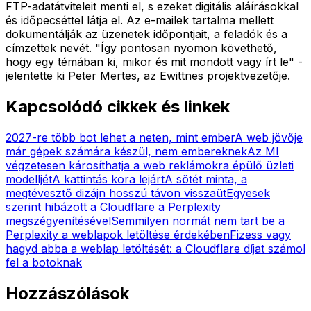
FTP-adatátviteleit menti el, s ezeket digitális aláírásokkal
és időpecséttel látja el. Az e-mailek tartalma mellett
dokumentálják az üzenetek időpontjait, a feladók és a
címzettek nevét. "Így pontosan nyomon követhető,
hogy egy témában ki, mikor és mit mondott vagy írt le" -
jelentette ki Peter Mertes, az Ewittnes projektvezetője.
Kapcsolódó cikkek és linkek
2027-re több bot lehet a neten, mint ember
A web jövője
már gépek számára készül, nem embereknek
Az MI
végzetesen károsíthatja a web reklámokra épülő üzleti
modelljét
A kattintás kora lejárt
A sötét minta, a
megtévesztő dizájn hosszú távon visszaüt
Egyesek
szerint hibázott a Cloudflare a Perplexity
megszégyenítésével
Semmilyen normát nem tart be a
Perplexity a weblapok letöltése érdekében
Fizess vagy
hagyd abba a weblap letöltését: a Cloudflare díjat számol
fel a botoknak
Hozzászólások