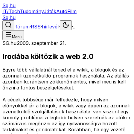
Sg.hu
IT/Tech
Tudomány
Játék
Autó
Film
Sg.hu
·
fórum
·
RSS
·
hírlevél
·
·
...
Menü
SG.hu
·
2009. szeptember 21.
Irodába költözik a web 2.0
Egyre több vállalatnál terjed el a wikik, a blogok és az
azonnali üzenetküldő programok használata. Az átállás
azonban korántsem zökkenőmentes, mivel meg is kell
őrizni a fontos beszélgetéseket.
A cégek többsége már felfedezte, hogy milyen
előnyökkel jár a blogok, a wikik vagy éppen az azonnali
üzenetküldő szolgáltatások használata. van viszont egy
komoly probléma: a legtöbb helyen szeretnék az utókor
számára is megőrizni az így nyilvánosságra hozott
tartalmakat és gondolatokat. Korábban, ha egy vezető