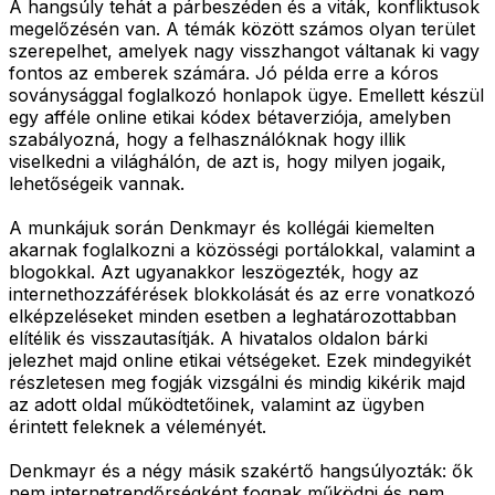
A hangsúly tehát a párbeszéden és a viták, konfliktusok
megelőzésén van. A témák között számos olyan terület
szerepelhet, amelyek nagy visszhangot váltanak ki vagy
fontos az emberek számára. Jó példa erre a kóros
soványsággal foglalkozó honlapok ügye. Emellett készül
egy afféle online etikai kódex bétaverziója, amelyben
szabályozná, hogy a felhasználóknak hogy illik
viselkedni a világhálón, de azt is, hogy milyen jogaik,
lehetőségeik vannak.
A munkájuk során Denkmayr és kollégái kiemelten
akarnak foglalkozni a közösségi portálokkal, valamint a
blogokkal. Azt ugyanakkor leszögezték, hogy az
internethozzáférések blokkolását és az erre vonatkozó
elképzeléseket minden esetben a leghatározottabban
elítélik és visszautasítják. A hivatalos oldalon bárki
jelezhet majd online etikai vétségeket. Ezek mindegyikét
részletesen meg fogják vizsgálni és mindig kikérik majd
az adott oldal működtetőinek, valamint az ügyben
érintett feleknek a véleményét.
Denkmayr és a négy másik szakértő hangsúlyozták: ők
nem internetrendőrségként fognak működni és nem