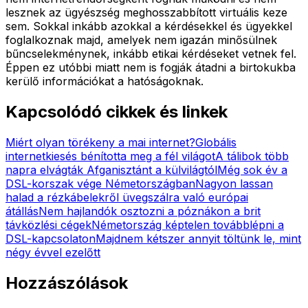
lesznek az ügyészség meghosszabbított virtuális keze
sem. Sokkal inkább azokkal a kérdésekkel és ügyekkel
foglalkoznak majd, amelyek nem igazán minősülnek
bűncselekménynek, inkább etikai kérdéseket vetnek fel.
Éppen ez utóbbi miatt nem is fogják átadni a birtokukba
kerülő információkat a hatóságoknak.
Kapcsolódó cikkek és linkek
Miért olyan törékeny a mai internet?
Globális
internetkiesés bénította meg a fél világot
A tálibok több
napra elvágták Afganisztánt a külvilágtól
Még sok év a
DSL-korszak vége Németországban
Nagyon lassan
halad a rézkábelekről üvegszálra való európai
átállás
Nem hajlandók osztozni a póznákon a brit
távközlési cégek
Németország képtelen továbblépni a
DSL-kapcsolaton
Majdnem kétszer annyit töltünk le, mint
négy évvel ezelőtt
Hozzászólások