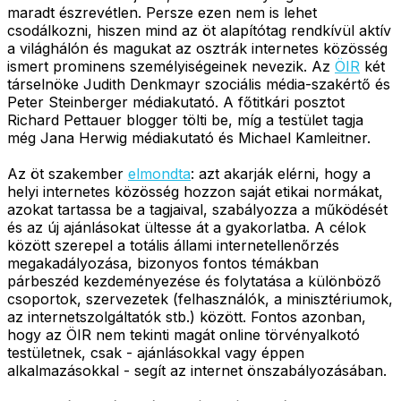
maradt észrevétlen. Persze ezen nem is lehet
csodálkozni, hiszen mind az öt alapítótag rendkívül aktív
a világhálón és magukat az osztrák internetes közösség
ismert prominens személyiségeinek nevezik. Az
ÖIR
két
társelnöke Judith Denkmayr szociális média-szakértő és
Peter Steinberger médiakutató. A főtitkári posztot
Richard Pettauer blogger tölti be, míg a testület tagja
még Jana Herwig médiakutató és Michael Kamleitner.
Az öt szakember
elmondta
: azt akarják elérni, hogy a
helyi internetes közösség hozzon saját etikai normákat,
azokat tartassa be a tagjaival, szabályozza a működését
és az új ajánlásokat ültesse át a gyakorlatba. A célok
között szerepel a totális állami internetellenőrzés
megakadályozása, bizonyos fontos témákban
párbeszéd kezdeményezése és folytatása a különböző
csoportok, szervezetek (felhasználók, a minisztériumok,
az internetszolgáltatók stb.) között. Fontos azonban,
hogy az ÖIR nem tekinti magát online törvényalkotó
testületnek, csak - ajánlásokkal vagy éppen
alkalmazásokkal - segít az internet önszabályozásában.