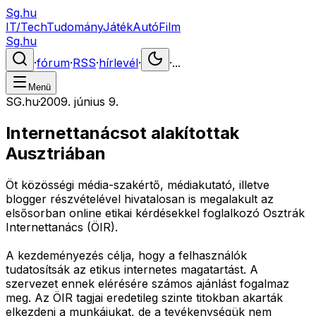
Sg.hu
IT/Tech
Tudomány
Játék
Autó
Film
Sg.hu
·
fórum
·
RSS
·
hírlevél
·
·
...
Menü
SG.hu
·
2009. június 9.
Internettanácsot alakítottak
Ausztriában
Öt közösségi média-szakértő, médiakutató, illetve
blogger részvételével hivatalosan is megalakult az
elsősorban online etikai kérdésekkel foglalkozó Osztrák
Internettanács (ÖIR).
A kezdeményezés célja, hogy a felhasználók
tudatosítsák az etikus internetes magatartást. A
szervezet ennek elérésére számos ajánlást fogalmaz
meg. Az ÖIR tagjai eredetileg szinte titokban akarták
elkezdeni a munkájukat, de a tevékenységük nem