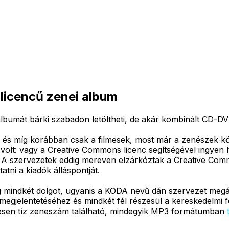
licencű zenei album
umát bárki szabadon letöltheti, de akár kombinált CD-DVD
és míg korábban csak a filmesek, most már a zenészek kör
olt: vagy a Creative Commons licenc segítségével ingyen h
. A szervezetek eddig mereven elzárkóztak a Creative Comm
tni a kiadók álláspontját.
eg mindkét dolgot, ugyanis a KODA nevű dán szervezet megá
megjelentetéséhez és mindkét fél részesül a kereskedelmi f
sen tíz zeneszám található, mindegyik MP3 formátumban