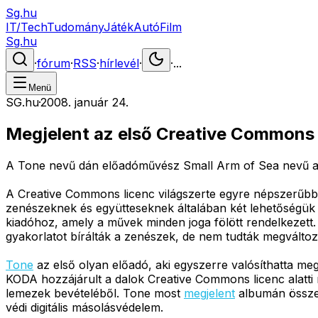
Sg.hu
IT/Tech
Tudomány
Játék
Autó
Film
Sg.hu
·
fórum
·
RSS
·
hírlevél
·
·
...
Menü
SG.hu
·
2008. január 24.
Megjelent az első Creative Commons 
A Tone nevű dán előadóművész Small Arm of Sea nevű alb
A Creative Commons licenc világszerte egyre népszerűbb 
zenészeknek és együtteseknek általában két lehetőségük v
kiadóhoz, amely a művek minden joga fölött rendelkezett
gyakorlatot bírálták a zenészek, de nem tudták megváltozta
Tone
az első olyan előadó, aki egyszerre valósíthatta m
KODA hozzájárult a dalok Creative Commons licenc alatti 
lemezek bevételéből. Tone most
megjelent
albumán össze
védi digitális másolásvédelem.