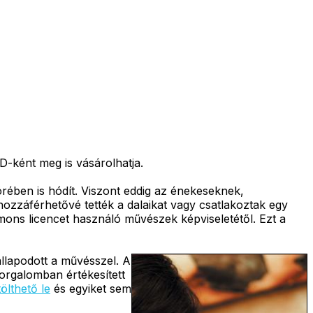
-ként meg is vásárolhatja.
ében is hódít. Viszont eddig az énekeseknek,
ozzáférhetővé tették a dalaikat vagy csatlakoztak egy
ons licencet használó művészek képviseletétől. Ezt a
llapodott a művésszel. A
orgalomban értékesített
tölthető le
és egyiket sem