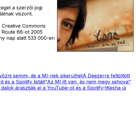
eget a szerzői jogi
átnak viszont.
 Creative Commons
 a Route 66-ot 2005
ány nap alatt 533 000-en
yőzni semmi, de a MI-nek sikerülhet
A Deezerre feltöltött
 és a Spotify listáit
"Az MI itt van, és nem megy sehova"
 dalok árasztják el a YouTube-ot és a Spotify-t
Kesha új