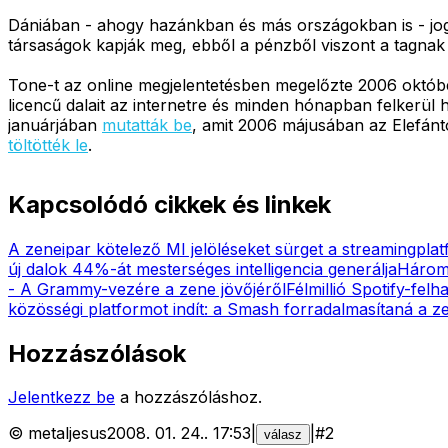
Dániában - ahogy hazánkban és más országokban is - jogdí
társaságok kapják meg, ebből a pénzből viszont a tagnak
Tone-t az online megjelentetésben megelőzte 2006 októb
licencű dalait az internetre és minden hónapban felkerül
januárjában
mutatták be
, amit 2006 májusában az Elefánt
töltötték le
.
Kapcsolódó cikkek és linkek
A zeneipar kötelező MI jelöléseket sürget a streamingpl
új dalok 44%-át mesterséges intelligencia generálja
Három m
- A Grammy-vezére a zene jövőjéről
Félmillió Spotify-fel
közösségi platformot indít: a Smash forradalmasítaná a z
Hozzászólások
Jelentkezz be
a hozzászóláshoz.
©
metaljesus
2008. 01. 24.
.
17:53
|
|
#
2
válasz