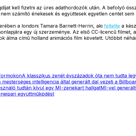
jat kell fizetni az üres adathordozók után. A befolyó össz
 nem számító énekesek és együttesek egyetlen centet sem l
erében a londoni Tamara Barnett-Herrin, aki
feltette
a kész
 honlapjára egy új szerzeménye. Az első CC-licencű filmet,
ok álma című holland animációs film követett. Utóbbit néh
atformokon
A klasszikus zenét évszázadok óta nem tudta leg
esterséges intelligencia által generált dal vezeti a Billboard
használó tudtán kívül egy MI-zenekart hallgat
MI-vel generált
eneipari együttműködést