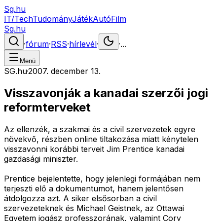
Sg.hu
IT/Tech
Tudomány
Játék
Autó
Film
Sg.hu
·
fórum
·
RSS
·
hírlevél
·
·
...
Menü
SG.hu
·
2007. december 13.
Visszavonják a kanadai szerzői jogi
reformterveket
Az ellenzék, a szakmai és a civil szervezetek egyre
növekvő, részben online tiltakozása miatt kénytelen
visszavonni korábbi terveit Jim Prentice kanadai
gazdasági miniszter.
Prentice bejelentette, hogy jelenlegi formájában nem
terjeszti elő a dokumentumot, hanem jelentősen
átdolgozza azt. A siker elsősorban a civil
szervezeteknek és Michael Geistnek, az Ottawai
Egyetem jogász professzorának, valamint Cory