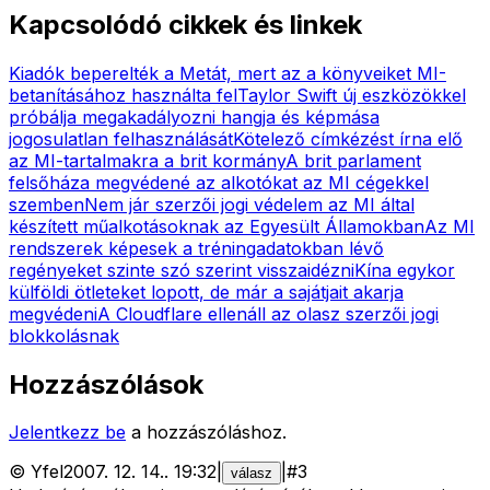
Kapcsolódó cikkek és linkek
Kiadók beperelték a Metát, mert az a könyveiket MI-
betanításához használta fel
Taylor Swift új eszközökkel
próbálja megakadályozni hangja és képmása
jogosulatlan felhasználását
Kötelező címkézést írna elő
az MI-tartalmakra a brit kormány
A brit parlament
felsőháza megvédené az alkotókat az MI cégekkel
szemben
Nem jár szerzői jogi védelem az MI által
készített műalkotásoknak az Egyesült Államokban
Az MI
rendszerek képesek a tréningadatokban lévő
regényeket szinte szó szerint visszaidézni
Kína egykor
külföldi ötleteket lopott, de már a sajátjait akarja
megvédeni
A Cloudflare ellenáll az olasz szerzői jogi
blokkolásnak
Hozzászólások
Jelentkezz be
a hozzászóláshoz.
©
Yfel
2007. 12. 14.
.
19:32
|
|
#
3
válasz