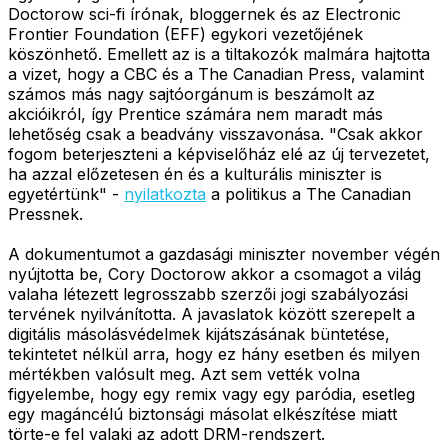
Doctorow sci-fi írónak, bloggernek és az Electronic
Frontier Foundation (EFF) egykori vezetőjének
köszönhető. Emellett az is a tiltakozók malmára hajtotta
a vizet, hogy a CBC és a The Canadian Press, valamint
számos más nagy sajtóorgánum is beszámolt az
akcióikról, így Prentice számára nem maradt más
lehetőség csak a beadvány visszavonása. "Csak akkor
fogom beterjeszteni a képviselőház elé az új tervezetet,
ha azzal előzetesen én és a kulturális miniszter is
egyetértünk" -
nyilatkozta
a politikus a The Canadian
Pressnek.
A dokumentumot a gazdasági miniszter november végén
nyújtotta be, Cory Doctorow akkor a csomagot a világ
valaha létezett legrosszabb szerzői jogi szabályozási
tervének nyilvánította. A javaslatok között szerepelt a
digitális másolásvédelmek kijátszásának büntetése,
tekintetet nélkül arra, hogy ez hány esetben és milyen
mértékben valósult meg. Azt sem vették volna
figyelembe, hogy egy remix vagy egy paródia, esetleg
egy magáncélú biztonsági másolat elkészítése miatt
törte-e fel valaki az adott DRM-rendszert.