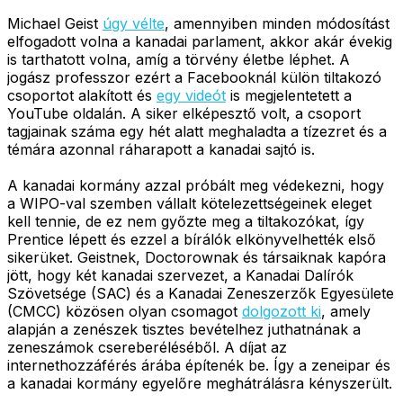
Michael Geist
úgy vélte
, amennyiben minden módosítást
elfogadott volna a kanadai parlament, akkor akár évekig
is tarthatott volna, amíg a törvény életbe léphet. A
jogász professzor ezért a Facebooknál külön tiltakozó
csoportot alakított és
egy videót
is megjelentetett a
YouTube oldalán. A siker elképesztő volt, a csoport
tagjainak száma egy hét alatt meghaladta a tízezret és a
témára azonnal ráharapott a kanadai sajtó is.
A kanadai kormány azzal próbált meg védekezni, hogy
a WIPO-val szemben vállalt kötelezettségeinek eleget
kell tennie, de ez nem győzte meg a tiltakozókat, így
Prentice lépett és ezzel a bírálók elkönyvelhették első
sikerüket. Geistnek, Doctorownak és társaiknak kapóra
jött, hogy két kanadai szervezet, a Kanadai Dalírók
Szövetsége (SAC) és a Kanadai Zeneszerzők Egyesülete
(CMCC) közösen olyan csomagot
dolgozott ki
, amely
alapján a zenészek tisztes bevételhez juthatnának a
zeneszámok csereberéléséből. A díjat az
internethozzáférés árába építenék be. Így a zeneipar és
a kanadai kormány egyelőre meghátrálásra kényszerült.