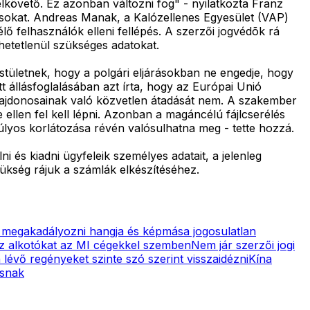
elkövető. Ez azonban változni fog" - nyilatkozta Franz
sokat. Andreas Manak, a Kalózellenes Egyesület (VAP)
lő felhasználók elleni fellépés. A szerzői jogvédõk rá
hetetlenül szükséges adatokat.
stületnek, hogy a polgári eljárásokban ne engedje, hogy
t állásfoglalásában azt írta, hogy az Európai Unió
tulajdonosainak való közvetlen átadását nem. A szakember
 ellen fel kell lépni. Azonban a magáncélú fájlcserélés
úlyos korlátozása révén valósulhatna meg - tette hozzá.
ni és kiadni ügyfeleik személyes adatait, a jelenleg
zükség rájuk a számlák elkészítéséhez.
a megakadályozni hangja és képmása jogosulatlan
z alkotókat az MI cégekkel szemben
Nem jár szerzői jogi
évő regényeket szinte szó szerint visszaidézni
Kína
ásnak