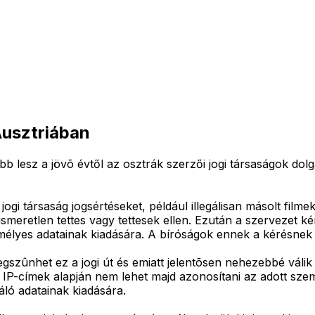
Ausztriában
esz a jövõ évtől az osztrák szerzői jogi társaságok dolga 
 jogi társaság jogsértéseket, például illegálisan másolt fil
tt ismeretlen tettes vagy tettesek ellen. Ezután a szervezet
mélyes adatainak kiadására. A bíróságok ennek a kérésnek 
gszûnhet ez a jogi út és emiatt jelentõsen nehezebbé válik 
vő IP-címek alapján nem lehet majd azonosítani az adott sze
áló adatainak kiadására.