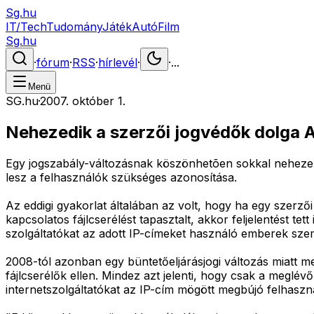
Sg.hu
IT/Tech
Tudomány
Játék
Autó
Film
Sg.hu
·
fórum
·
RSS
·
hírlevél
·
·
...
Menü
SG.hu
·
2007. október 1.
Nehezedik a szerzői jogvédők dolga 
Egy jogszabály-változásnak köszönhetõen sokkal nehezebb l
lesz a felhasználók szükséges azonosítása.
Az eddigi gyakorlat általában az volt, hogy ha egy szerzői
kapcsolatos fájlcserélést tapasztalt, akkor feljelentést te
szolgáltatókat az adott IP-címeket használó emberek sze
2008-tól azonban egy büntetőeljárásjogi változás miatt me
fájlcserélők ellen. Mindez azt jelenti, hogy csak a meglé
internetszolgáltatókat az IP-cím mögött megbújó felhaszn