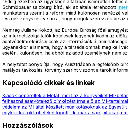
"Eddig ezekben az ügyekben általában ismeretlen tettes el
Schmidbauer salzburgi bíró, aki az általa létrehozott
Inte
munkatársa szerint a reform miatt különösen nehézzé válik
lesznek kényszerítve arra, hogy maguk szerezzék be az e
Nemrég Juliane Kokott, az Európai Bíróság főállamügyész
az internetszolgáltatók kötelesek legyenek kiadni az előfi
adatvédelmi előírásai csak az információk állami hatóság
ugyanakkor elismerte, hogy a társadalomnak meg kell védeni
esetén, különösen, ha abból az adott személynek nem szá
A helyzetet bonyolítja, hogy Ausztriában a legfelsőbb bírós
hatályos távközlési törvény szerint viszont a tárolt info
Kapcsolódó cikkek és linkek
Kiadók beperelték a Metát, mert az a könyveiket MI-betan
felhasználását
Kötelező címkézést írna elő az MI-tartalma
védelem az MI által készített műalkotásoknak az Egyesül
egykor külföldi ötleteket lopott, de már a sajátjait akarja 
Hozzászólások