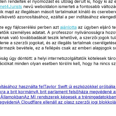
len rendeltek el nyomozást és utólag derült ki, hogy ki az 
rnet4Jurists
nevû weboldalon ismerteti a fontosabb változá
 majd az illegálisan másolt tartalmakat kínáló és csereberé
lkövető azonosításához, ezáltal a per indításához elenged
e egy fájlcserélési perben azt
ajánlotta
az ügyben eljáró te
zetőik személyes adatait. A professzor nyilvánosságra hozot
oknak való továbbadását teszik lehetõvé, a szerzői jogok 
e a szerzői jogokat, és az illegális tartalmak cserélgetése
rmazik bevétele, ez a fellépés csak az emberi alapjogok s
ág úgy döntött: a helyi internetszolgáltatók kötelesek tárol
rmációkat minden olyan esetben törölni kell, hogy ha nincs s
ításához használta fel
Taylor Swift új eszközökkel próbálj
kra a brit kormány
A brit parlament felsőháza megvédené a
t Államokban
Az MI rendszerek képesek a tréningadatokban l
megvédeni
A Cloudflare ellenáll az olasz szerzői jogi blokkol