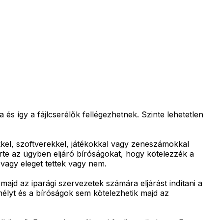
és így a fájlcserélők fellégezhetnek. Szinte lehetetlen
mekkel, szoftverekkel, játékokkal vagy zeneszámokkal
 kérte az ügyben eljáró bíróságokat, hogy kötelezzék a
vagy eleget tettek vagy nem.
majd az iparági szervezetek számára eljárást indítani a
mélyt és a bíróságok sem kötelezhetik majd az