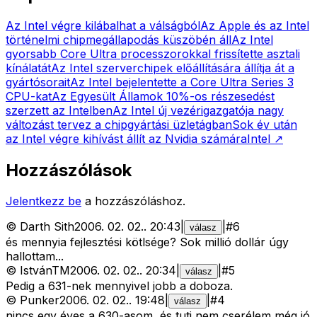
Az Intel végre kilábalhat a válságból
Az Apple és az Intel
történelmi chipmegállapodás küszöbén áll
Az Intel
gyorsabb Core Ultra processzorokkal frissítette asztali
kínálatát
Az Intel szerverchipek előállítására állítja át a
gyártósorait
Az Intel bejelentette a Core Ultra Series 3
CPU-kat
Az Egyesült Államok 10%-os részesedést
szerzett az Intelben
Az Intel új vezérigazgatója nagy
változást tervez a chipgyártási üzletágban
Sok év után
az Intel végre kihívást állít az Nvidia számára
Intel
↗
Hozzászólások
Jelentkezz be
a hozzászóláshoz.
©
Darth Sith
2006. 02. 02.
.
20:43
|
|
#
6
válasz
és mennyia fejlesztési kötlsége? Sok millió dollár úgy
hallottam...
©
IstvánTM
2006. 02. 02.
.
20:34
|
|
#
5
válasz
Pedig a 631-nek mennyivel jobb a doboza.
©
Punker
2006. 02. 02.
.
19:48
|
|
#
4
válasz
nincs egy éves a 630-asom, és tuti nem cserélem még jó