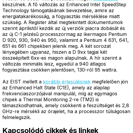
készülnek. A fő változás az Enhanced Intel SpeedStep
Technology támogatásának bevezetése, amire az
energiatakarékosság, a fogyasztás mérséklése miatt
szükség. A Register által megtekintett dokumentumok
szerint áprilistól kezdik az új verziók piacra dobását és
az új C-1 jelzésű processzormag az ikermagos Pentium
D 920, 930, 940 és 950, valamint a Pentium 4 631, 641,
651 és 661 chipekben jelenik meg. A két sorozat
lényegében ugyanaz, hiszen a D 9xx tagjai két
összeépített 6xx-es magon alapulnak. A hír szerint a
változás minimális lesz, egyedül a 940 átlagos
fogyasztása csökken jelentősen, 130-ról 95 wattra.
Az EIST mellett a
korábbi értesülésnek
megfelelően jön
az Enhanced Halt State (C1E), amely az alaplap
frekvenciaszorzójával manipulál, míg az egymagos
chipek a Thermal Monitoring 2-re (TM2) is
támaszkodhatnak, amely csökkenti a feszültséget és 2,8
GHz-re mérsékli az órajelet, ha a processzor túlságosan
felmelegszik.
Kapcsolódó cikkek és linkek