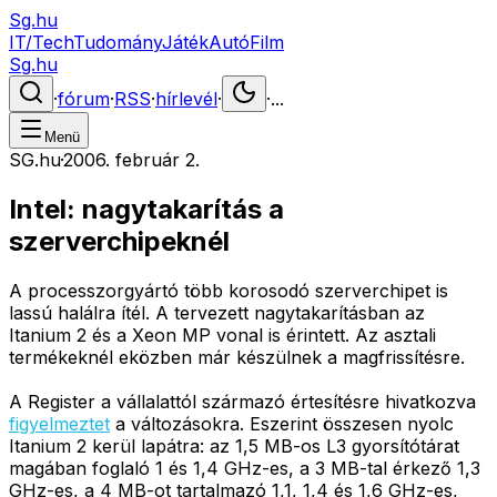
Sg.hu
IT/Tech
Tudomány
Játék
Autó
Film
Sg.hu
·
fórum
·
RSS
·
hírlevél
·
·
...
Menü
SG.hu
·
2006. február 2.
Intel: nagytakarítás a
szerverchipeknél
A processzorgyártó több korosodó szerverchipet is
lassú halálra ítél. A tervezett nagytakarításban az
Itanium 2 és a Xeon MP vonal is érintett. Az asztali
termékeknél eközben már készülnek a magfrissítésre.
A Register a vállalattól származó értesítésre hivatkozva
figyelmeztet
a változásokra. Eszerint összesen nyolc
Itanium 2 kerül lapátra: az 1,5 MB-os L3 gyorsítótárat
magában foglaló 1 és 1,4 GHz-es, a 3 MB-tal érkező 1,3
GHz-es, a 4 MB-ot tartalmazó 1,1, 1,4 és 1,6 GHz-es,