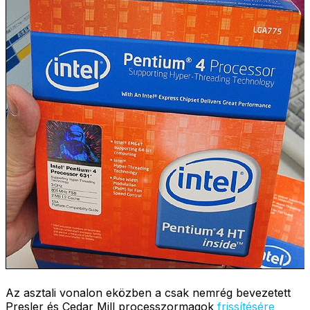
Az asztali vonalon eközben a csak nemrég bevezetett
Presler és Cedar Mill processzormagok
frissítésére