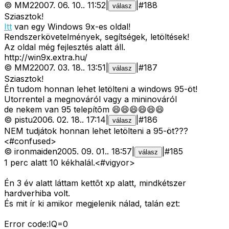
©
MM2
2007. 06. 10.
.
11:52
|
|
#
188
válasz
Sziasztok!
Itt
van egy Windows 9x-es oldal!
Rendszerkövetelmények, segítségek, letöltések!
Az oldal még fejlesztés alatt áll.
http://win9x.extra.hu/
©
MM2
2007. 03. 18.
.
13:51
|
|
#
187
válasz
Sziasztok!
Én tudom honnan lehet letölteni a windows 95-öt!
Utorrentel a megnováról vagy a mininováról
de nekem van 95 telepítõm 😄😄😄😄😄😄
©
pistu
2006. 02. 18.
.
17:14
|
|
#
186
válasz
NEM tudjátok honnan lehet letölteni a 95-öt???
<#confused>
©
ironmaiden
2005. 09. 01.
.
18:57
|
|
#
185
válasz
1 perc alatt 10 kékhalál.<#vigyor>
Én 3 év alatt láttam kettõt xp alatt, mindkétszer
hardverhiba volt.
És mit ír ki amikor megjelenik nálad, talán ezt:
Error code:IQ=0