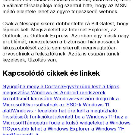
a vállalat társalapítója még szentül hitte, hogy az MSN
méltó ellenfele lehet az egyre terjeszkedő webnek.
Csak a Nescape sikere döbbentette rá Bill Gatest, hogy
lépniük kell. Megszületett az Internet Explorer, az
Outlook, az Outlook Express. Azonban egy másik nagy
problémát, nevezetesen a biztonsági hiányosságok
kiküszöbölését azóta sem sikerült megnyugtatóan
orvosolniuk a fejlesztőknek. Azóta is csupán tüneti
kezelések, tűzoltás van.
Kapcsolódó cikkek és linkek
Nyugdíjba megy a Cortana
Egyszerűbb lesz a fájlok
megosztása Windows és Android rendszerek
között
Ismét karcsúbb Windows-verzión dolgozik a
Microsoft
Gyorsulhatnak az SSD-k Windows 11
alatt
Windows - legalább hat óra kell a megbízható
frissítésig
Új funkciókat jelentett be a Windows 11-hez a
Microsoft
Támogatni fogja a külső widgeteket a Windows
11
Gyorsabb lehet a Windows Explorer a Windows 11-
ben
Microsoft
↗