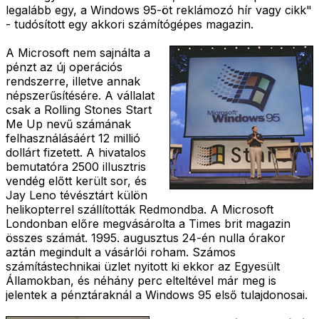
legalább egy, a Windows 95-öt reklámozó hír vagy cikk"
- tudósított egy akkori számítógépes magazin.
A Microsoft nem sajnálta a
pénzt az új operációs
rendszerre, illetve annak
népszerűsítésére. A vállalat
csak a Rolling Stones Start
Me Up nevű számának
felhasználásáért 12 millió
dollárt fizetett. A hivatalos
bemutatóra 2500 illusztris
vendég előtt került sor, és
Jay Leno tévésztárt külön
helikopterrel szállították Redmondba. A Microsoft
Londonban előre megvásárolta a Times brit magazin
összes számát. 1995. augusztus 24-én nulla órakor
aztán megindult a vásárlói roham. Számos
számítástechnikai üzlet nyitott ki ekkor az Egyesült
Államokban, és néhány perc elteltével már meg is
jelentek a pénztáraknál a Windows 95 első tulajdonosai.