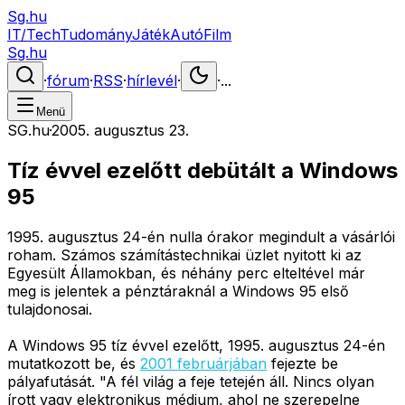
Sg.hu
IT/Tech
Tudomány
Játék
Autó
Film
Sg.hu
·
fórum
·
RSS
·
hírlevél
·
·
...
Menü
SG.hu
·
2005. augusztus 23.
Tíz évvel ezelőtt debütált a Windows
95
1995. augusztus 24-én nulla órakor megindult a vásárlói
roham. Számos számítástechnikai üzlet nyitott ki az
Egyesült Államokban, és néhány perc elteltével már
meg is jelentek a pénztáraknál a Windows 95 első
tulajdonosai.
A Windows 95 tíz évvel ezelőtt, 1995. augusztus 24-én
mutatkozott be, és
2001 februárjában
fejezte be
pályafutását. "A fél világ a feje tetején áll. Nincs olyan
írott vagy elektronikus médium, ahol ne szerepelne