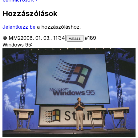
Hozzászólások
Jelentkezz be
a hozzászóláshoz.
©
MM2
2008. 01. 03.
.
11:34
|
|
#
189
válasz
Windows 95: