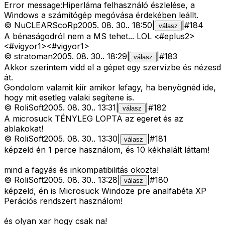
Error message:Hiperláma felhasználó észlelése, a
Windows a számítógép megóvása érdekében leállt.
©
NuCLEARScoRp
2005. 08. 30.
.
18:50
|
|
#
184
válasz
A bénaságodról nem a MS tehet... LOL <#eplus2>
<#vigyor1>
<#vigyor1>
©
stratoman
2005. 08. 30.
.
18:29
|
|
#
183
válasz
Akkor szerintem vidd el a gépet egy szervízbe és nézesd
át.
Gondolom valamit kiír amikor lefagy, ha benyögnéd ide,
hogy mit esetleg valaki segítene is.
©
RoliSoft
2005. 08. 30.
.
13:31
|
|
#
182
válasz
A microsuck TÉNYLEG LOPTA az egeret és az
ablakokat!
©
RoliSoft
2005. 08. 30.
.
13:30
|
|
#
181
válasz
képzeld én 1 perce használom, és 10 kékhalált láttam!
mind a fagyás és inkompatibilitás okozta!
©
RoliSoft
2005. 08. 30.
.
13:28
|
|
#
180
válasz
képzeld, én is Microsuck Windoze pre analfabéta XP
Perációs rendszert használom!
és olyan xar hogy csak na!