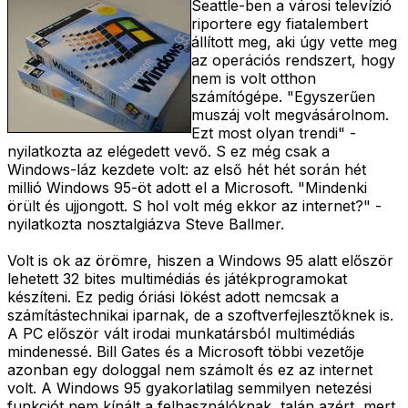
Seattle-ben a városi televízió
riportere egy fiatalembert
állított meg, aki úgy vette meg
az operációs rendszert, hogy
nem is volt otthon
számítógépe. "Egyszerűen
muszáj volt megvásárolnom.
Ezt most olyan trendi" -
nyilatkozta az elégedett vevő. S ez még csak a
Windows-láz kezdete volt: az első hét hét során hét
millió Windows 95-öt adott el a Microsoft. "Mindenki
örült és ujjongott. S hol volt még ekkor az internet?" -
nyilatkozta nosztalgiázva Steve Ballmer.
Volt is ok az örömre, hiszen a Windows 95 alatt először
lehetett 32 bites multimédiás és játékprogramokat
készíteni. Ez pedig óriási lökést adott nemcsak a
számítástechnikai iparnak, de a szoftverfejlesztőknek is.
A PC először vált irodai munkatársból multimédiás
mindenessé. Bill Gates és a Microsoft többi vezetője
azonban egy dologgal nem számolt és ez az internet
volt. A Windows 95 gyakorlatilag semmilyen netezési
funkciót nem kínált a felhasználóknak, talán azért, mert