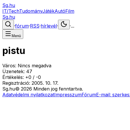
Sg.hu
IT/Tech
Tudomány
Játék
Autó
Film
Sg.hu
·
fórum
·
RSS
·
hírlevél
·
·
...
Menü
pistu
Város:
Nincs megadva
Üzenetek:
47
Értékelés:
+
0
/
-
0
Regisztráció:
2005. 10. 17.
Sg
.hu
©
2026
Minden jog fenntartva.
Adatvédelmi nyilatkozat
Impresszum
Fórum
E-mail:
szerkes