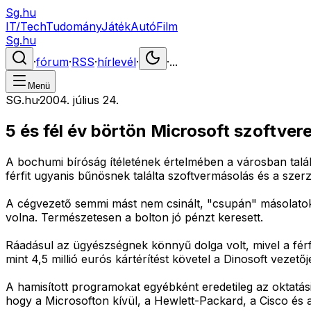
Sg.hu
IT/Tech
Tudomány
Játék
Autó
Film
Sg.hu
·
fórum
·
RSS
·
hírlevél
·
·
...
Menü
SG.hu
·
2004. július 24.
5 és fél év börtön Microsoft szoftver
A bochumi bíróság ítéletének értelmében a városban találha
férfit ugyanis bűnösnek találta szoftvermásolás és a sze
A cégvezető semmi mást nem csinált, "csupán" másolatokat
volna. Természetesen a bolton jó pénzt keresett.
Ráadásul az ügyészségnek könnyű dolga volt, mivel a fér
mint 4,5 millió eurós kártérítést követel a Dinosoft vezetőjé
A hamisított programokat egyébként eredetileg az oktatás
hogy a Microsofton kívül, a Hewlett-Packard, a Cisco és a