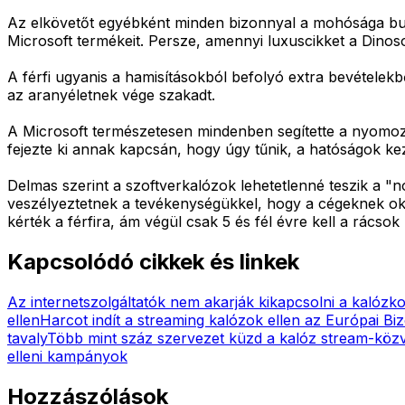
Az elkövetőt egyébként minden bizonnyal a mohósága bukt
Microsoft termékeit. Persze, amennyi luxuscikket a Dinoso
A férfi ugyanis a hamisításokból befolyó extra bevételekb
az aranyéletnek vége szakadt.
A Microsoft természetesen mindenben segítette a nyomozók
fejezte ki annak kapcsán, hogy úgy tűnik, a hatóságok ke
Delmas szerint a szoftverkalózok lehetetlenné teszik a "
veszélyeztetnek a tevékenységükkel, hogy a cégeknek okoz
kérték a férfira, ám végül csak 5 és fél évre kell a rácso
Kapcsolódó cikkek és linkek
Az internetszolgáltatók nem akarják kikapcsolni a kalózko
ellen
Harcot indít a streaming kalózok ellen az Európai Biz
tavaly
Több mint száz szervezet küzd a kalóz stream-közve
elleni kampányok
Hozzászólások