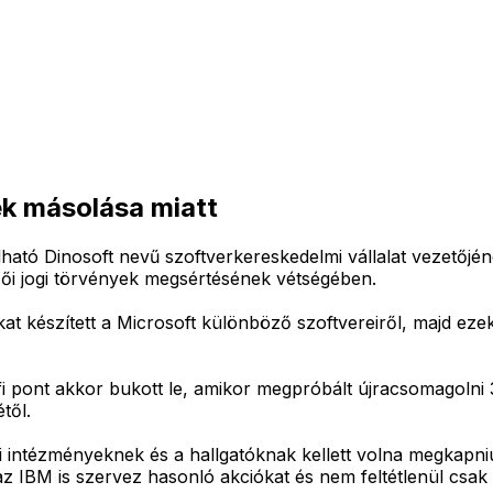
ek másolása miatt
tó Dinosoft nevű szoftverkereskedelmi vállalat vezetőjének 
rzői jogi törvények megsértésének vétségében.
 készített a Microsoft különböző szoftvereiről, majd ezeke
fi pont akkor bukott le, amikor megpróbált újracsomagoln
től.
i intézményeknek és a hallgatóknak kellett volna megkapni
z IBM is szervez hasonló akciókat és nem feltétlenül csak a