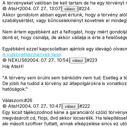
A törvényeket valóban be kell tartani de ha egy törvényt ne
©
AtisH
2004. 07. 27.
.
13:07
|
|
#
224
válasz
Akkor gondolom abban egyet értünk, hogy a törvény alól s
szabálysértést, vagy bûncselekményt követnek el mindegy
Nem értem egyébként azt a felfogást, hogy miért gondolják 
dönti el, hogy csinálja, de akkor vállalja is érte a felelõsé
Egyébként ezzel kapcsolatban ajánlok egy idevágó olvas
A jogkövetkezmények tana
©
NEXUS6
2004. 07. 27.
.
10:54
|
|
#
223
válasz
Háj AtisH!
"A törvény sem örülni sem bánkódni nem tud. Esetleg a tö
De jobb ha tudod a törvény az állapolgárokra is vonatko
hatóságok."
Válaszom:#26
©
AtisH
2004. 07. 27.
.
10:47
|
|
#
222
válasz
Egy kicsit tájékozodnod kéne a garanciáról szóló törvény
megvásárolt cd, flopi, dvd akkor kicserélik. Ha telepítésse
aki másolt szoftver futtatt, annak elképzelése sincs ez u