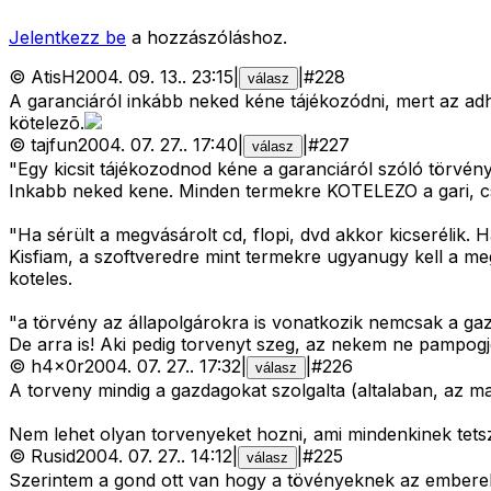
Jelentkezz be
a hozzászóláshoz.
©
AtisH
2004. 09. 13.
.
23:15
|
|
#
228
válasz
A garanciáról inkább neked kéne tájékozódni, mert az adh
kötelezõ.
©
tajfun
2004. 07. 27.
.
17:40
|
|
#
227
válasz
"Egy kicsit tájékozodnod kéne a garanciáról szóló törvén
Inkabb neked kene. Minden termekre KOTELEZO a gari, c
"Ha sérült a megvásárolt cd, flopi, dvd akkor kicserélik. H
Kisfiam, a szoftveredre mint termekre ugyanugy kell a megh
koteles.
"a törvény az állapolgárokra is vonatkozik nemcsak a ga
De arra is! Aki pedig torvenyt szeg, az nekem ne pampogj
©
h4x0r
2004. 07. 27.
.
17:32
|
|
#
226
válasz
A torveny mindig a gazdagokat szolgalta (altalaban, az m
Nem lehet olyan torvenyeket hozni, ami mindenkinek tetsz
©
Rusid
2004. 07. 27.
.
14:12
|
|
#
225
válasz
Szerintem a gond ott van hogy a tövényeknek az emberek t