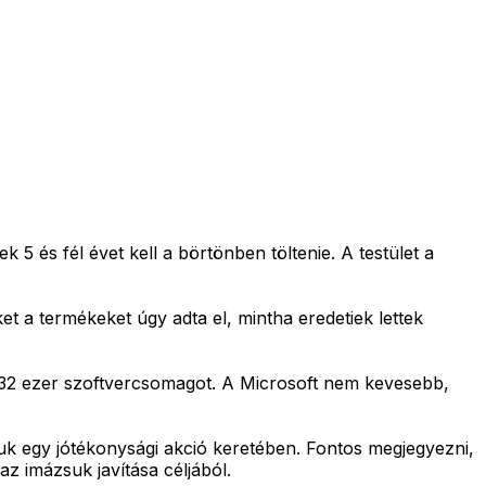
5 és fél évet kell a börtönben töltenie. A testület a
t a termékeket úgy adta el, mintha eredetiek lettek
i 32 ezer szoftvercsomagot. A Microsoft nem kevesebb,
uk egy jótékonysági akció keretében. Fontos megjegyezni,
z imázsuk javítása céljából.