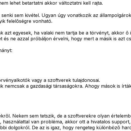
m lehet betartatni akkor változtatni kell rajta.
enki sem kivétel. Ugyan úgy vonatkozik az állampolgárokra
ik felelõségre vonható.
azt egyesek, ha valaki nem tartja be a törvényt, akkor õ is
get és ne azzal próbáljon érvelni, hogy mert a másik is azt cs
mányt:
rvényalkotók vagy a szoftverek tulajdonosai.
zik nemcsak a gazdasági társaságokra. Ahogy mások is írtá
ekrõl. Nekem sem tetszik, de a szoftverekre olyan értelemb
l, használattal van probléma, akkor ott a hivatalos support,
tóbbi dolgokról. De az is igaz, hogy rengeteg különbözõ har