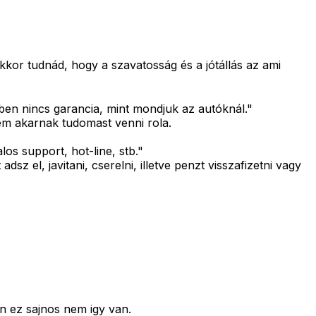
kor tudnád, hogy a szavatosság és a jótállás az ami
ben nincs garancia, mint mondjuk az autóknál."
m akarnak tudomast venni rola.
los support, hot-line, stb."
z el, javitani, cserelni, illetve penzt visszafizetni vagy
n ez sajnos nem igy van.