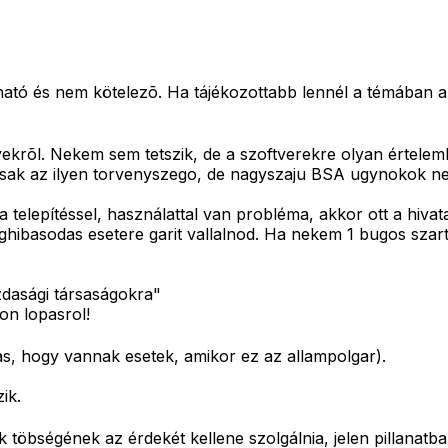
ató és nem kötelezõ. Ha tájékozottabb lennél a témában ak
yekrõl. Nekem sem tetszik, de a szoftverekre olyan értelem
sak az ilyen torvenyszego, de nagyszaju BSA ugynokok ne
a telepítéssel, használattal van probléma, akkor ott a hivata
ibasodas esetere garit vallalnod. Ha nekem 1 bugos szart ads
zdasági társaságokra"
on lopasrol!
as, hogy vannak esetek, amikor ez az allampolgar).
ik.
öbségének az érdekét kellene szolgálnia, jelen pillanatba