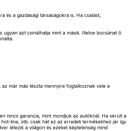
 és a gazdasági társaságokra is. Ha csalást,
 ugyan azt csinálhatja mint a másik. Illetve bocsánat õ
inálta.
k az már más tészta mennyire foglalkoznak vele a
en nincs garancia, mint mondjuk az autóknál. Ha sérült a
 hot-line, stb. csak hát ez az erredeti termékekhez jár így
dver létezik a világon és ezeket képtelenség mind