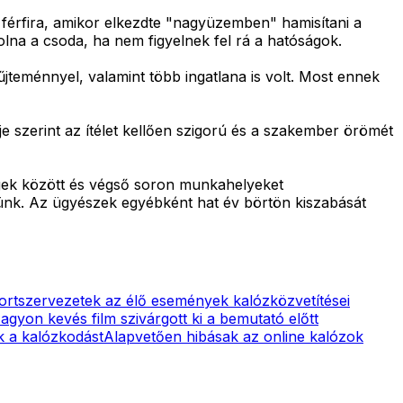
 férfira, amikor elkezdte "nagyüzemben" hamisítani a
olna a csoda, ha nem figyelnek fel rá a hatóságok.
űjteménnyel, valamint több ingatlana is volt. Most ennek
e szerint az ítélet kellően szigorú és a szakember örömét
cégek között és végső soron munkahelyeket
ljünk. Az ügyészek egyébként hat év börtön kiszabását
ortszervezetek az élő események kalózközvetítései
agyon kevés film szivárgott ki a bemutató előtt
k a kalózkodást
Alapvetően hibásak az online kalózok