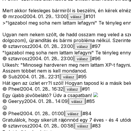
Mert akkor felesleges bármirõl is beszélni, én kérek eln
©
mrzool
2004. 01. 29.
.
13:00
|
|
#
101
válasz
>"Igazabol meg soha nem lattam lefagyni" Te tényleg enn
Ugyan nem nekem szólt, de hadd osszam meg veled a sze
dolgozom), újraindítás és bármi probléma nélkül. Szerintem
©
sztavrosz
2004. 01. 28.
.
23:00
|
|
#
97
válasz
"Igazabol meg soha nem lattam lefagyni" Te tényleg enny
©
sztavrosz
2004. 01. 28.
.
23:00
|
|
#
96
válasz
Ulkesh: "Minosegi hardveren meg nem lattam XP-t fagyni.
Asszem többet nem is kell mondanod.
©
Sub
2004. 01. 28.
.
22:31
|
|
#
95
válasz
Hát igen az üzlet err?l szól! Hogyan taposd ki a másik belé
©
Pheel
2004. 01. 28.
.
16:32
|
|
#
91
válasz
Egy újabb jövõbelátó? Üdv a csapatban!
©
Geeryy
2004. 01. 28.
.
14:09
|
|
#
85
válasz
😛
©
Pheel
2004. 01. 28.
.
01:00
|
|
#
84
válasz
Gratulálok, hogy sikerült rájönnöd egy 7 éves - és 4 utó
©
sztavrosz
2004. 01. 28.
.
00:58
|
|
#
83
válasz