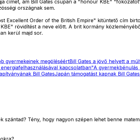
agja címet, ám Bill Gates csupán a "honour KBE" "fokozatot
zösségi országnak sem.
Excellent Order of the British Empire" kitüntető cím birt
"KBE" rövidítést a neve előtt. A brit kormány közleményéből
n kerül majd sor.
yebb gyermekeinek megöléséért
Bill Gates a jövő helyett a mú
I energiafelhasználásával kapcsolatban"
A gyermekbénulás el
lapítványának Bill Gates
Japán támogatást kapnak Bill Gate
k szántad? Tény, hogy nagyon szépen lehet benne matematik
gokra?