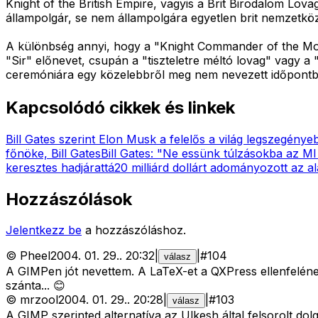
Knight of the British Empire, vagyis a Brit Birodalom Lov
állampolgár, se nem állampolgára egyetlen brit nemzetkö
A különbség annyi, hogy a "Knight Commander of the Most 
"Sir" előnevet, csupán a "tiszteletre méltó lovag" vagy a 
ceremóniára egy közelebbről meg nem nevezett időpontba
Kapcsolódó cikkek és linkek
Bill Gates szerint Elon Musk a felelős a világ legszegén
főnöke, Bill Gates
Bill Gates: "Ne essünk túlzásokba az M
keresztes hadjárattá
20 milliárd dollárt adományozott az a
Hozzászólások
Jelentkezz be
a hozzászóláshoz.
©
Pheel
2004. 01. 29.
.
20:32
|
|
#
104
válasz
A GIMPen jót nevettem. A LaTeX-et a QXPress ellenfeléne
szánta... 😊
©
mrzool
2004. 01. 29.
.
20:28
|
|
#
103
válasz
A GIMP szerinted alternatíva az Ulkesh által felsorolt dol