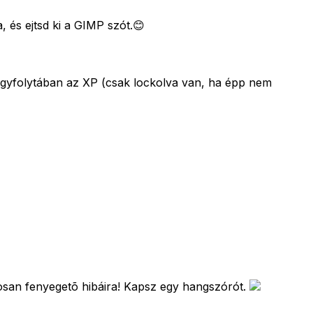
 és ejtsd ki a GIMP szót.😊
yfolytában az XP (csak lockolva van, ha épp nem
losan fenyegetõ hibáira! Kapsz egy hangszórót.