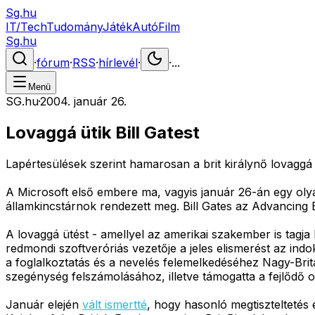
Sg.hu
IT/Tech
Tudomány
Játék
Autó
Film
Sg.hu
·
fórum
·
RSS
·
hírlevél
·
·
...
Menü
SG.hu
·
2004. január 26.
Lovaggá ütik Bill Gatest
Lapértesülések szerint hamarosan a brit királynő lovaggá ü
A Microsoft első embere ma, vagyis január 26-án egy oly
államkincstárnok rendezett meg. Bill Gates az Advancing
A lovaggá ütést - amellyel az amerikai szakember is tagja
redmondi szoftveróriás vezetője a jeles elismerést az indo
a foglalkoztatás és a nevelés felemelkedéséhez Nagy-Brita
szegénység felszámolásához, illetve támogatta a fejlődő o
Január elején
vált ismertté
, hogy hasonló megtiszteltetés 