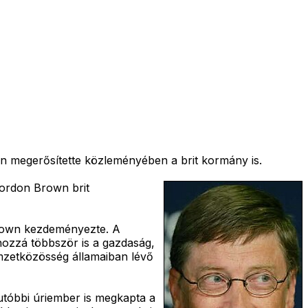
en megerősítette közleményében a brit kormány is.
Gordon Brown brit
rown kezdeményezte. A
 hozzá többször is a gazdaság,
emzetközösség államaiban lévő
 utóbbi úriember is megkapta a