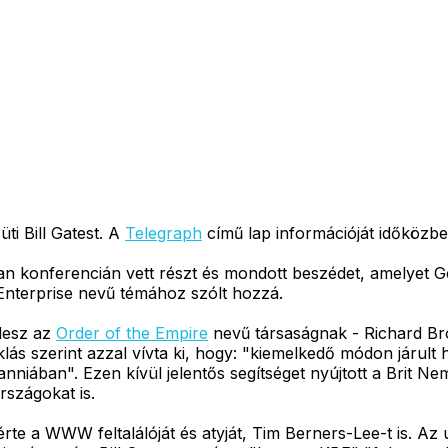
ti Bill Gatest. A
Telegraph
című lap információját időközb
an konferencián vett részt és mondott beszédet, amelyet 
 Enterprise nevű témához szólt hozzá.
 lesz az
Order of the Empire
nevű társaságnak - Richard B
klás szerint azzal vívta ki, hogy: "kiemelkedő módon járult
nniában". Ezen kívül jelentős segítséget nyújtott a Brit N
rszágokat is.
érte a WWW feltalálóját és atyját, Tim Berners-Lee-t is. Az