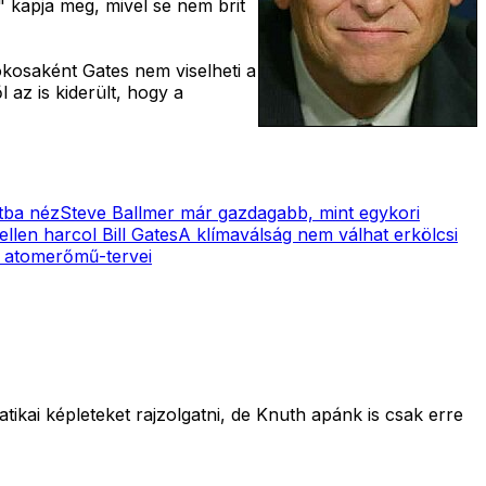
" kapja meg, mivel se nem brit
okosaként Gates nem viselheti a
 az is kiderült, hogy a
ltba néz
Steve Ballmer már gazdagabb, mint egykori
len harcol Bill Gates
A klímaválság nem válhat erkölcsi
s atomerőmű-tervei
ai képleteket rajzolgatni, de Knuth apánk is csak erre