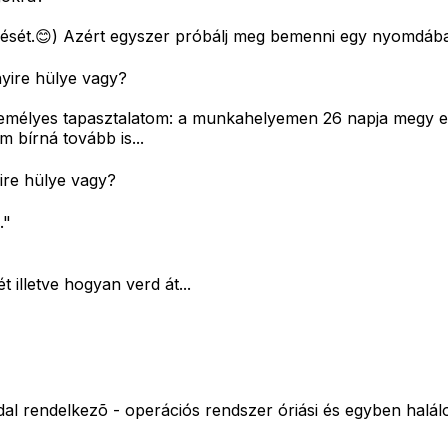
ézését.😊) Azért egyszer próbálj meg bemenni egy nyomdába,
yire hülye vagy?
mélyes tapasztalatom: a munkahelyemen 26 napja megy eg
 bírná tovább is...
ire hülye vagy?
."
t illetve hogyan verd át...
ddal rendelkezõ - operációs rendszer óriási és egyben halá