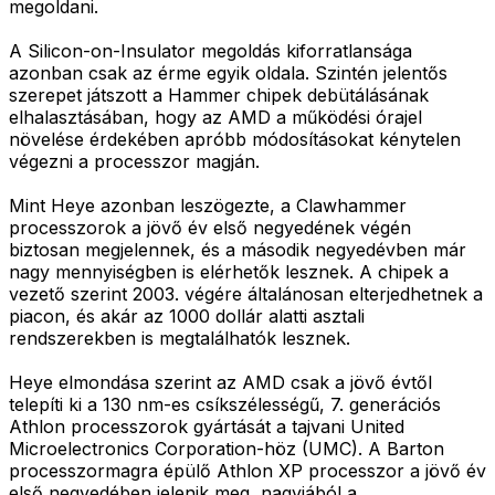
megoldani.
A Silicon-on-Insulator megoldás kiforratlansága
azonban csak az érme egyik oldala. Szintén jelentős
szerepet játszott a Hammer chipek debütálásának
elhalasztásában, hogy az AMD a működési órajel
növelése érdekében apróbb módosításokat kénytelen
végezni a processzor magján.
Mint Heye azonban leszögezte, a Clawhammer
processzorok a jövő év első negyedének végén
biztosan megjelennek, és a második negyedévben már
nagy mennyiségben is elérhetők lesznek. A chipek a
vezető szerint 2003. végére általánosan elterjedhetnek a
piacon, és akár az 1000 dollár alatti asztali
rendszerekben is megtalálhatók lesznek.
Heye elmondása szerint az AMD csak a jövő évtől
telepíti ki a 130 nm-es csíkszélességű, 7. generációs
Athlon processzorok gyártását a tajvani United
Microelectronics Corporation-höz (UMC). A Barton
processzormagra épülő Athlon XP processzor a jövő év
első negyedében jelenik meg, nagyjából a