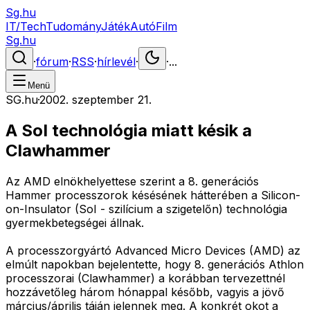
Sg.hu
IT/Tech
Tudomány
Játék
Autó
Film
Sg.hu
·
fórum
·
RSS
·
hírlevél
·
·
...
Menü
SG.hu
·
2002. szeptember 21.
A SoI technológia miatt késik a
Clawhammer
Az AMD elnökhelyettese szerint a 8. generációs
Hammer processzorok késésének hátterében a Silicon-
on-Insulator (SoI - szilícium a szigetelőn) technológia
gyermekbetegségei állnak.
A processzorgyártó Advanced Micro Devices (AMD) az
elmúlt napokban bejelentette, hogy 8. generációs Athlon
processzorai (Clawhammer) a korábban tervezettnél
hozzávetőleg három hónappal később, vagyis a jövő
március/április táján jelennek meg. A konkrét okot a