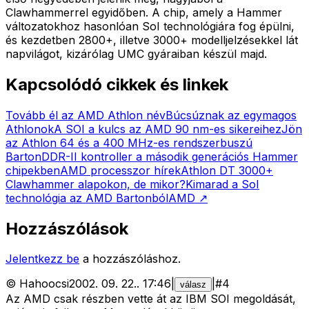
Clawhammerrel egyidőben. A chip, amely a Hammer
változatokhoz hasonlóan SoI technológiára fog épülni,
és kezdetben 2800+, illetve 3000+ modelljelzésekkel lát
napvilágot, kizárólag UMC gyáraiban készül majd.
Kapcsolódó cikkek és linkek
Tovább él az AMD Athlon név
Búcsúznak az egymagos
Athlonok
A SOI a kulcs az AMD 90 nm-es sikereihez
Jön
az Athlon 64 és a 400 MHz-es rendszerbuszú
Barton
DDR-II kontroller a második generációs Hammer
chipekben
AMD processzor hírek
Athlon DT 3000+
Clawhammer alapokon, de mikor?
Kimarad a SoI
technológia az AMD Bartonból
AMD
↗
Hozzászólások
Jelentkezz be
a hozzászóláshoz.
©
Hahoocsi
2002. 09. 22.
.
17:46
|
|
#
4
válasz
Az AMD csak részben vette át az IBM SOI megoldását,