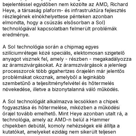
bejelentéssel egyidőben nem közölte az AMD, Richard
Heye, a társaság plaform- és infrastruktúra fejlesztés
részlegének elnökhelyettese pénteken azonban
elmondta, hogy a csúszás elsősorban a SoI)
technológiával kapcsolatban felmerült problémák
eredménye.
A SoI technológia során a chipmag egyes
szilíciumrétegei közé speciális, elektomosan szigetelő
anyagot visznek fel, amely - részben - megakadályozza
az áramszivárgásokat. Az áramszivárgások a jelenlegi
processzorok több gigahertzes órajelén már jelentős
problémákat okoznak, amelyből a leginkább
szembetűnő a teljesítményfelvétel és hőtermelés
növekedése, illetve a bizonytalanná váló működés.
A SoI technológiát alkalmazva lecsökken a chipek
fogyasztása és hőtermelése, miközben a működési
órajel tovább emelhető. Mint Heye azonban utalt rá, a
technológia, amely az AMD-n belül a Hammer
chipekben debütál, komoly nehézségek elé állítja a
kutatókat, amelyeket ezidáig nem sikerült teljesen