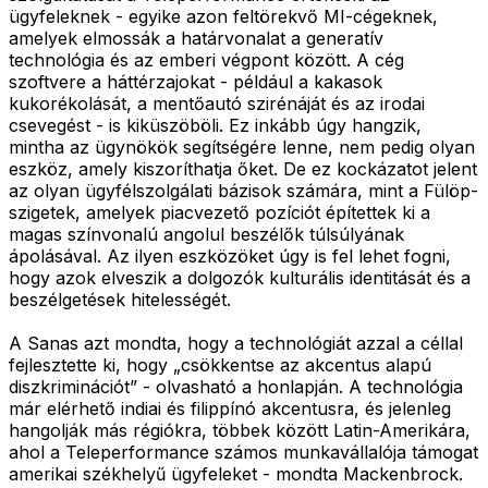
ügyfeleknek - egyike azon feltörekvő MI-cégeknek,
amelyek elmossák a határvonalat a generatív
technológia és az emberi végpont között. A cég
szoftvere a háttérzajokat - például a kakasok
kukorékolását, a mentőautó szirénáját és az irodai
csevegést - is kiküszöböli. Ez inkább úgy hangzik,
mintha az ügynökök segítségére lenne, nem pedig olyan
eszköz, amely kiszoríthatja őket. De ez kockázatot jelent
az olyan ügyfélszolgálati bázisok számára, mint a Fülöp-
szigetek, amelyek piacvezető pozíciót építettek ki a
magas színvonalú angolul beszélők túlsúlyának
ápolásával. Az ilyen eszközöket úgy is fel lehet fogni,
hogy azok elveszik a dolgozók kulturális identitását és a
beszélgetések hitelességét.
A Sanas azt mondta, hogy a technológiát azzal a céllal
fejlesztette ki, hogy „csökkentse az akcentus alapú
diszkriminációt” - olvasható a honlapján. A technológia
már elérhető indiai és filippínó akcentusra, és jelenleg
hangolják más régiókra, többek között Latin-Amerikára,
ahol a Teleperformance számos munkavállalója támogat
amerikai székhelyű ügyfeleket - mondta Mackenbrock.