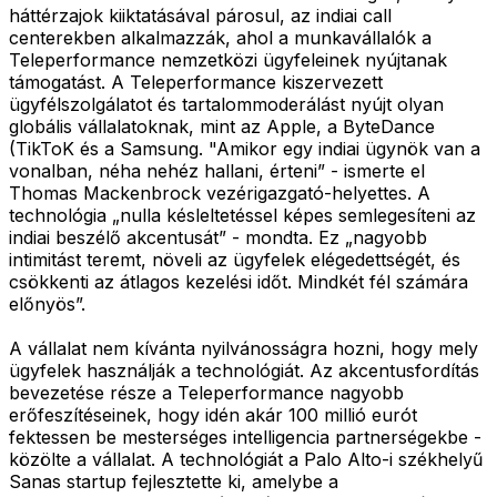
háttérzajok kiiktatásával párosul, az indiai call
centerekben alkalmazzák, ahol a munkavállalók a
Teleperformance nemzetközi ügyfeleinek nyújtanak
támogatást. A Teleperformance kiszervezett
ügyfélszolgálatot és tartalommoderálást nyújt olyan
globális vállalatoknak, mint az Apple, a ByteDance
(TikToK és a Samsung. "Amikor egy indiai ügynök van a
vonalban, néha nehéz hallani, érteni” - ismerte el
Thomas Mackenbrock vezérigazgató-helyettes. A
technológia „nulla késleltetéssel képes semlegesíteni az
indiai beszélő akcentusát” - mondta. Ez „nagyobb
intimitást teremt, növeli az ügyfelek elégedettségét, és
csökkenti az átlagos kezelési időt. Mindkét fél számára
előnyös”.
A vállalat nem kívánta nyilvánosságra hozni, hogy mely
ügyfelek használják a technológiát. Az akcentusfordítás
bevezetése része a Teleperformance nagyobb
erőfeszítéseinek, hogy idén akár 100 millió eurót
fektessen be mesterséges intelligencia partnerségekbe -
közölte a vállalat. A technológiát a Palo Alto-i székhelyű
Sanas startup fejlesztette ki, amelybe a