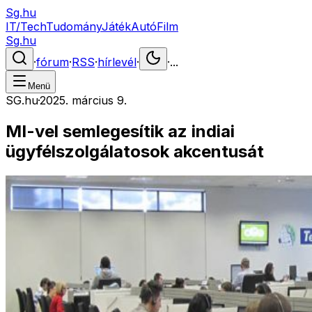
Sg.hu
IT/Tech
Tudomány
Játék
Autó
Film
Sg.hu
·
fórum
·
RSS
·
hírlevél
·
·
...
Menü
SG.hu
·
2025. március 9.
MI-vel semlegesítik az indiai
ügyfélszolgálatosok akcentusát