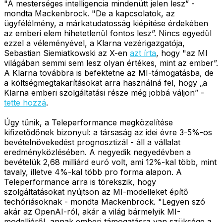
"A mesterséges intelligencia mindenütt jelen lesz” -
mondta Mackenbrock. "De a kapcsolatok, az
ügyfélélmény, a márkatudatosság kiépítése érdekében
az emberi elem hihetetlenül fontos lesz”. Nincs egyedül
ezzel a véleményével, a Klarna vezérigazgatója,
Sebastian Siemiatkowski az X-en
azt írta
, hogy "az MI
világában semmi sem lesz olyan értékes, mint az ember”.
A Klarna továbbra is befektetne az MI-támogatásba, de
a költségmegtakarításokat arra használná fel, hogy „a
Klarna emberi szolgáltatási része még jobbá váljon” -
tette hozzá
.
Úgy tűnik, a Teleperformance megközelítése
kifizetődőnek bizonyul: a társaság az idei évre 3-5%-os
bevételnövekedést prognosztizál - áll a vállalat
eredményközlésében. A negyedik negyedévben a
bevételük 2,68 milliárd euró volt, ami 12%-kal több, mint
tavaly, illetve 4%-kal több pro forma alapon. A
Teleperformance arra is törekszik, hogy
szolgáltatásokat nyújtson az MI-modelleket építő
techóriásoknak - mondta Mackenbrock. "Legyen szó
akár az OpenAI-ról, akár a világ bármelyik MI-
modelljéről, annak emberi támogatásra van szüksége a