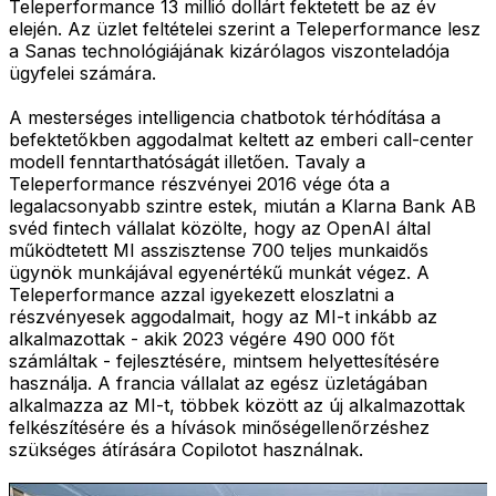
Teleperformance 13 millió dollárt fektetett be az év
elején. Az üzlet feltételei szerint a Teleperformance lesz
a Sanas technológiájának kizárólagos viszonteladója
ügyfelei számára.
A mesterséges intelligencia chatbotok térhódítása a
befektetőkben aggodalmat keltett az emberi call-center
modell fenntarthatóságát illetően. Tavaly a
Teleperformance részvényei 2016 vége óta a
legalacsonyabb szintre estek, miután a Klarna Bank AB
svéd fintech vállalat közölte, hogy az OpenAI által
működtetett MI asszisztense 700 teljes munkaidős
ügynök munkájával egyenértékű munkát végez. A
Teleperformance azzal igyekezett eloszlatni a
részvényesek aggodalmait, hogy az MI-t inkább az
alkalmazottak - akik 2023 végére 490 000 főt
számláltak - fejlesztésére, mintsem helyettesítésére
használja. A francia vállalat az egész üzletágában
alkalmazza az MI-t, többek között az új alkalmazottak
felkészítésére és a hívások minőségellenőrzéshez
szükséges átírására Copilotot használnak.