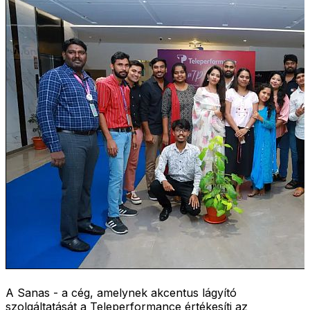
A Sanas - a cég, amelynek akcentus lágyító
szolgáltatását a Teleperformance értékesíti az