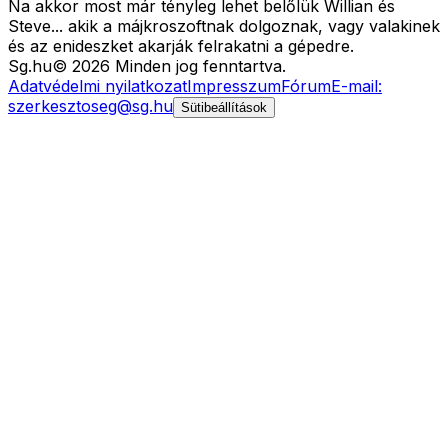
Na akkor most már tényleg lehet belőlük Willian és
Steve... akik a májkroszoftnak dolgoznak, vagy valakinek
és az enideszket akarják felrakatni a gépedre.
Sg
.hu
©
2026
Minden jog fenntartva.
Adatvédelmi nyilatkozat
Impresszum
Fórum
E-mail:
szerkesztoseg@sg.hu
Sütibeállítások