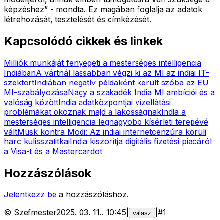
képzéshez” - mondta. Ez magában foglalja az adatok
létrehozását, tesztelését és címkézését.
Kapcsolódó cikkek és linkek
Milliók munkáját fenyegeti a mesterséges intelligencia
Indiában
A vártnál lassabban végzi ki az MI az indiai IT-
szektort
Indiában negatív példaként került szóba az EU
MI-szabályozása
Nagy a szakadék India MI ambíciói és a
valóság között
India adatközpontjai vízellátási
problémákat okoznak majd a lakosságnak
India a
mesterséges intelligencia legnagyobb kísérleti terepévé
vált
Musk kontra Modi: Az indiai internetcenzúra körüli
harc kulisszatitkai
India kiszorítja digitális fizetési piacáról
a Visa-t és a Mastercardot
Hozzászólások
Jelentkezz be
a hozzászóláshoz.
©
Szefmester
2025. 03. 11.
.
10:45
|
|
#
1
válasz