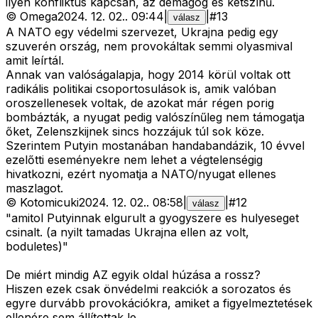
ilyen konfliktus kapcsán, az demagóg és kétszínű.
©
Omega
2024. 12. 02.
.
09:44
|
|
#
13
válasz
A NATO egy védelmi szervezet, Ukrajna pedig egy
szuverén ország, nem provokáltak semmi olyasmival
amit leírtál.
Annak van valóságalapja, hogy 2014 körül voltak ott
radikális politikai csoportosulások is, amik valóban
oroszellenesek voltak, de azokat már régen porig
bombázták, a nyugat pedig valószínűleg nem támogatja
őket, Zelenszkijnek sincs hozzájuk túl sok köze.
Szerintem Putyin mostanában handabandázik, 10 évvel
ezelőtti eseményekre nem lehet a végtelenségig
hivatkozni, ezért nyomatja a NATO/nyugat ellenes
maszlagot.
©
Kotomicuki
2024. 12. 02.
.
08:58
|
|
#
12
válasz
"amitol Putyinnak elgurult a gyogyszere es hulyeseget
csinalt. (a nyilt tamadas Ukrajna ellen az volt,
boduletes)"
De miért mindig AZ egyik oldal húzása a rossz?
Hiszen ezek csak önvédelmi reakciók a sorozatos és
egyre durvább provokációkra, amiket a figyelmeztetések
ellenére sem állítottak le.