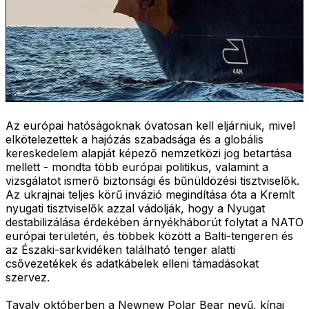
Az európai hatóságoknak óvatosan kell eljárniuk, mivel
elkötelezettek a hajózás szabadsága és a globális
kereskedelem alapját képező nemzetközi jog betartása
mellett - mondta több európai politikus, valamint a
vizsgálatot ismerő biztonsági és bűnüldözési tisztviselők.
Az ukrajnai teljes körű invázió megindítása óta a Kremlt
nyugati tisztviselők azzal vádolják, hogy a Nyugat
destabilizálása érdekében árnyékháborút folytat a NATO
európai területén, és többek között a Balti-tengeren és
az Északi-sarkvidéken található tenger alatti
csővezetékek és adatkábelek elleni támadásokat
szervez.
Tavaly októberben a Newnew Polar Bear nevű, kínai