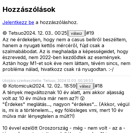
Hozzászólások
Jelentkezz be
a hozzászóláshoz.
©
Tetsuo
2024. 12. 03.
.
00:25
|
|
#
19
válasz
Az ne érdekeljen, hogy nem a casus belliről beszéltem,
hanem a nyugati kettős mércéről, fújd csak a
szalmabábodat. Az is meghaladja a képességeidet, hogy
észrevedd, nem 2022-ben kezdődtek az események.
Aztán hogy M1-et sok éve nem láttam, tévém sincs, nem
probléma nálad, hivatkozz csak rá nyugodtan. :-/
Utoljára szerkesztette: Tetsuo, 2024.12.03. 00:26:53
©
Kotomicuki
2024. 12. 02.
.
18:59
|
|
#
18
válasz
A tények megváltoznak 10 év alatt, ami akkor aljasság
volt az 10 év múlva már nem az?! 😮
"Érdekes" meglátás..., nagyon "érdekes"... (Akkor, végül
is, mi is a történelem..., egy fölösleges vmi, mert 10 év
múlva már lényegtelen a múlt?!)
10 évvel ezelőtt Oroszország - még - nem volt - az a -