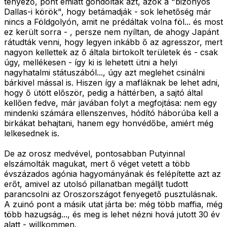
tényező, pont emiatt gondolták azt, azok a "bizonyos
Dallas-i körök", hogy betámadják - sok lehetőség már
nincs a Földgolyón, amit ne prédáltak volna föl... és most
ez került sorra - , persze nem nyíltan, de ahogy Japánt
rátudták venni, hogy legyen inkább ő az agresszor, mert
nagyon kellettek az ő általa birtokolt területek és - csak
úgy, mellékesen - így ki is lehetett ütni a helyi
nagyhatalmi státuszából..., úgy azt meglehet csinálni
bárkivel mással is. Hiszen így a mafláknak be lehet adni,
hogy ő ütött először, pedig a háttérben, a sajtó által
kellően fedve, már javában folyt a megfojtása: nem egy
mindenki számára ellenszenves, hódító háborúba kell a
birkákat behajtani, hanem egy honvédőbe, amiért még
lelkesednek is.
De az orosz medvével, pontosabban Putyinnal
elszámolták magukat, mert ő véget vetett a több
évszázados agónia hagyományának és felépítette azt az
erőt, amivel az utolsó pillanatban megálljt tudott
parancsolni az Oroszországot fenyegető pusztulásnak.
A zuinó pont a másik utat járta be: még több maffia, még
több hazugság..., és meg is lehet nézni hová jutott 30 év
alatt - willkommen.