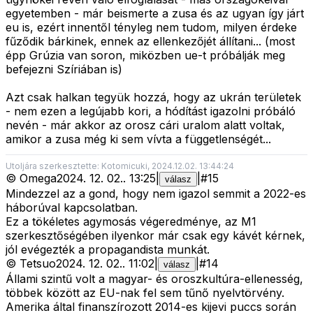
egyetemben - már beismerte a zusa és az ugyan így járt
eu is, ezért innentől tényleg nem tudom, milyen érdeke
fűződik bárkinek, ennek az ellenkezőjét állítani... (most
épp Grúzia van soron, miközben ue-t próbálják meg
befejezni Szíriában is)
Azt csak halkan tegyük hozzá, hogy az ukrán területek
- nem ezen a legújabb kori, a hódítást igazolni próbáló
nevén - már akkor az orosz cári uralom alatt voltak,
amikor a zusa még ki sem vívta a függetlenségét...
Utoljára szerkesztette: Kotomicuki, 2024.12.02. 13:44:24
©
Omega
2024. 12. 02.
.
13:25
|
|
#
15
válasz
Mindezzel az a gond, hogy nem igazol semmit a 2022-es
háborúval kapcsolatban.
Ez a tökéletes agymosás végeredménye, az M1
szerkesztőségében ilyenkor már csak egy kávét kérnek,
jól evégezték a propagandista munkát.
©
Tetsuo
2024. 12. 02.
.
11:02
|
|
#
14
válasz
Állami szintű volt a magyar- és oroszkultúra-ellenesség,
többek között az EU-nak fel sem tűnő nyelvtörvény.
Amerika által finanszírozott 2014-es kijevi puccs során