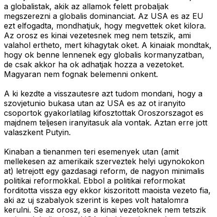
a globalistak, akik az allamok felett probaljak
megszerezni a globalis dominanciat. Az USA es az EU
ezt elfogadta, mondhatjuk, hogy megvettek oket kilora.
Az orosz es kinai vezetesnek meg nem tetszik, ami
valahol ertheto, mert kihagytak oket. A kinaiak mondtak,
hogy ok benne lennenek egy globalis kormanyzatban,
de csak akkor ha ok adhatjak hozza a vezetoket.
Magyaran nem fognak belemenni onkent.
A ki kezdte a visszautesre azt tudom mondani, hogy a
szovjetunio bukasa utan az USA es az ot iranyito
csoportok gyakorlatilag kifosztottak Oroszorszagot es
majdnem teljesen iranyitasuk ala vontak. Aztan erre jott
valaszkent Putyin.
Kinaban a tienanmen teri esemenyek utan (amit
mellekesen az amerikaik szerveztek helyi ugynokokon
at) letrejott egy gazdasagi reform, de nagyon minimalis
politikai reformokkal. Ebbol a politikai reformokat
forditotta vissza egy ekkor kiszoritott maoista vezeto fia,
aki az uj szabalyok szerint is kepes volt hatalomra
kerulni. Se az orosz, se a kinai vezetoknek nem tetszik