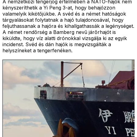
A nemzetközi tengerjog értelmében a NATO-hajók nem
kényszeríthetik a Yi Peng 3-at, hogy behajózzon
valamelyik kikötőjükbe. A svéd és a német hatóságok
tárgyalásokat folytatnak a hajó tulajdonosával, hogy
feljuthassanak a hajóra és kihallgathassák a legénységet.
A német rendőrség a Bamberg nevű járőrhajót is
kiküldte, hogy víz alatti drónokkal vizsgálja ki az egyik
incidenst. Svéd és dán hajók is megvizsgálták a
helyszíneket a tengerfenéken.