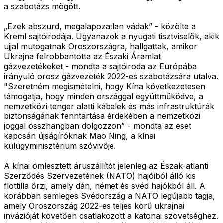
a szabotázs mögött.
„Ezek abszurd, megalapozatlan vádak” - közölte a
Kreml sajtóirodája. Ugyanazok a nyugati tisztviselők, akik
ujjal mutogatnak Oroszországra, hallgattak, amikor
Ukrajna felrobbantotta az Északi Áramlat
gázvezetékeket - mondta a sajtóiroda az Európába
irányuló orosz gázvezeték 2022-es szabotázsára utalva.
"Szeretném megismételni, hogy Kína következetesen
támogatja, hogy minden országgal együttműködve, a
nemzetközi tenger alatti kábelek és más infrastruktúrák
biztonságának fenntartása érdekében a nemzetközi
joggal összhangban dolgozzon” - mondta az eset
kapcsán újságíróknak Mao Ning, a kínai
külügyminisztérium szóvivője.
A kínai ömlesztett áruszállítót jelenleg az Észak-atlanti
Szerződés Szervezetének (NATO) hajóiból álló kis
flottilla őrzi, amely dán, német és svéd hajókból áll. A
korábban semleges Svédország a NATO legújabb tagja,
amely Oroszország 2022-es teljes körű ukrajnai
invázióját követően csatlakozott a katonai szövetséghez.