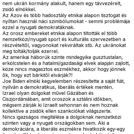
nem ukrán kormány alakult, hanem egy távvezérelt,
zsidó elnökkel.
Az Azov és több hadosztály etnikai alapon tisztogat és
nyíltan használ náci szimbólumokat - semmi problémája
ezzel a nyugati demokratáknak.
Az orosz embereket etnikai alapon tiltották el több
nemzetközi/nyugati sport és kulturális szervezetben a
részvételtől, vagyonokat rekviráltak stb. Az ukránokat
meg tolták/tolják ezerrel.
Az amerikai háborúk szinte mindegyike gusztustalan,
erkölcstelen és a hatalmi/gazdasági elvek alapján zajlott,
köze nincs magasztos eszmékhez, akkor hogy jönnek
ők, hogy ezt bárkitől elvárják?!
Joe Biden elnöki kegyelemben részesítette a saját fiát,
nyilván a demokratikus, liberális értékek mentén.
Izrael olyan dolgokat művel Gázában és
Ciszjordániában, amit oroszok a sztálini időkben,
mégsem zárják ki Izraelt sehonnan és nem hoznak
kollektíve a zsidók ellen szankciókat világszerte.
Nincs igazságos megítélése a dolgoknak nemzetközi
szinten vagy a nyugati országokban sem. Aki a
demokráciára, a liberális eszmékre hivatkozik egy-egy