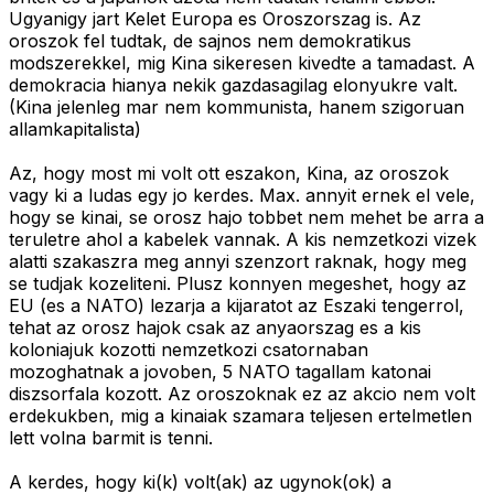
Ugyanigy jart Kelet Europa es Oroszorszag is. Az
oroszok fel tudtak, de sajnos nem demokratikus
modszerekkel, mig Kina sikeresen kivedte a tamadast. A
demokracia hianya nekik gazdasagilag elonyukre valt.
(Kina jelenleg mar nem kommunista, hanem szigoruan
allamkapitalista)
Az, hogy most mi volt ott eszakon, Kina, az oroszok
vagy ki a ludas egy jo kerdes. Max. annyit ernek el vele,
hogy se kinai, se orosz hajo tobbet nem mehet be arra a
teruletre ahol a kabelek vannak. A kis nemzetkozi vizek
alatti szakaszra meg annyi szenzort raknak, hogy meg
se tudjak kozeliteni. Plusz konnyen megeshet, hogy az
EU (es a NATO) lezarja a kijaratot az Eszaki tengerrol,
tehat az orosz hajok csak az anyaorszag es a kis
koloniajuk kozotti nemzetkozi csatornaban
mozoghatnak a jovoben, 5 NATO tagallam katonai
diszsorfala kozott. Az oroszoknak ez az akcio nem volt
erdekukben, mig a kinaiak szamara teljesen ertelmetlen
lett volna barmit is tenni.
A kerdes, hogy ki(k) volt(ak) az ugynok(ok) a