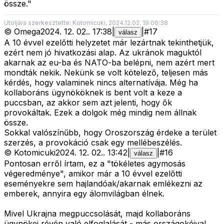
össze."
Utoljára szerkesztette: Kotomicuki, 2024.12.02. 19:06:38
©
Omega
2024. 12. 02.
.
17:38
|
|
#
17
válasz
A 10 évvel ezelőtti helyzetet már lezártnak tekinthetjük,
ezért nem jó hivatkozási alap. Az ukránok maguktól
akarnak az eu-ba és NATO-ba belépni, nem azért mert
mondták nekik. Nekünk se volt kötelező, teljesen más
kérdés, hogy valaminek nincs alternatívája. Még ha
kollaboráns ügynököknek is bent volt a keze a
puccsban, az akkor sem azt jelenti, hogy ők
provokáltak. Ezek a dolgok még mindig nem állnak
össze.
Sokkal valószínűbb, hogy Oroszország érdeke a terület
szerzés, a provokáció csak egy mellébeszélés.
©
Kotomicuki
2024. 12. 02.
.
13:42
|
|
#
16
válasz
Pontosan erről írtam, ez a "tökéletes agymosás
végeredménye", amikor már a 10 évvel ezelőtti
eseményekre sem hajlandóak/akarnak emlékezni az
emberek, annyira egy álomvilágban élnek.
Mivel Ukrajna megpuccsolását, majd kollaboráns
ügynökei révén való elfoglalását - más országokéival