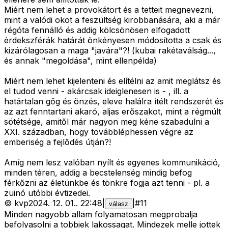
Miért nem lehet a provokátort és a tetteit megnevezni,
mint a valódi okot a feszültség kirobbanására, aki a már
régóta fennálló és addig kölcsönösen elfogadott
érdekszférák határát önkényesen módosította a csak és
kizárólagosan a maga "javára"?! (kubai rakétaválság...,
és annak "megoldása", mint ellenpélda)
Miért nem lehet kijelenteni és elítélni az amit meglátsz és
el tudod venni - akárcsak ideiglenesen is - , ill. a
határtalan gőg és önzés, eleve halálra ítélt rendszerét és
az azt fenntartani akaró, aljas erőszakot, mint a régmúlt
sötétsége, amitől már nagyon meg kéne szabadulni a
XXI. században, hogy továbbléphessen végre az
emberiség a fejlődés útján?!
Amíg nem lesz valóban nyílt és egyenes kommunikáció,
minden téren, addig a becstelenség mindig befog
férkőzni az életünkbe és tönkre fogja azt tenni - pl. a
zuinó utóbbi évtizedei.
©
kvp
2024. 12. 01.
.
22:48
|
|
#
11
válasz
Minden nagyobb allam folyamatosan megprobalja
befolyasolni a tobbiek lakossagat. Mindezek melle jottek