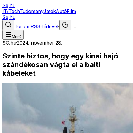
Sg.hu
IT/Tech
Tudomány
Játék
Autó
Film
Sg.hu
·
fórum
·
RSS
·
hírlevél
·
·
...
Menü
SG.hu
·
2024. november 28.
Szinte biztos, hogy egy kínai hajó
szándékosan vágta el a balti
kábeleket