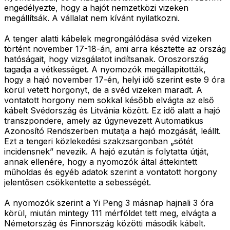
engedélyezte, hogy a hajót nemzetközi vizeken
megállítsák. A vállalat nem kívánt nyilatkozni.
A tenger alatti kábelek megrongálódása svéd vizeken
történt november 17-18-án, ami arra késztette az ország
hatóságait, hogy vizsgálatot indítsanak. Oroszország
tagadja a vétkességet. A nyomozók megállapították,
hogy a hajó november 17-én, helyi idő szerint este 9 óra
körül vetett horgonyt, de a svéd vizeken maradt. A
vontatott horgony nem sokkal később elvágta az első
kábelt Svédország és Litvánia között. Ez idő alatt a hajó
transzpondere, amely az úgynevezett Automatikus
Azonosító Rendszerben mutatja a hajó mozgását, leállt.
Ezt a tengeri közlekedési szakzsargonban „sötét
incidensnek” nevezik. A hajó ezután is folytatta útját,
annak ellenére, hogy a nyomozók által áttekintett
műholdas és egyéb adatok szerint a vontatott horgony
jelentősen csökkentette a sebességét.
A nyomozók szerint a Yi Peng 3 másnap hajnali 3 óra
körül, miután mintegy 111 mérföldet tett meg, elvágta a
Németország és Finnország közötti második kábelt.