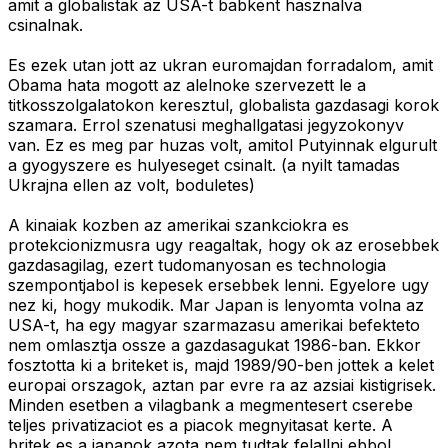
amit a globalistak az USA-t babkent hasznalva
csinalnak.
Es ezek utan jott az ukran euromajdan forradalom, amit
Obama hata mogott az alelnoke szervezett le a
titkosszolgalatokon keresztul, globalista gazdasagi korok
szamara. Errol szenatusi meghallgatasi jegyzokonyv
van. Ez es meg par huzas volt, amitol Putyinnak elgurult
a gyogyszere es hulyeseget csinalt. (a nyilt tamadas
Ukrajna ellen az volt, boduletes)
A kinaiak kozben az amerikai szankciokra es
protekcionizmusra ugy reagaltak, hogy ok az erosebbek
gazdasagilag, ezert tudomanyosan es technologia
szempontjabol is kepesek ersebbek lenni. Egyelore ugy
nez ki, hogy mukodik. Mar Japan is lenyomta volna az
USA-t, ha egy magyar szarmazasu amerikai befekteto
nem omlasztja ossze a gazdasagukat 1986-ban. Ekkor
fosztotta ki a briteket is, majd 1989/90-ben jottek a kelet
europai orszagok, aztan par evre ra az azsiai kistigrisek.
Minden esetben a vilagbank a megmentesert cserebe
teljes privatizaciot es a piacok megnyitasat kerte. A
britek es a japanok azota nem tudtak felallni ebbol.