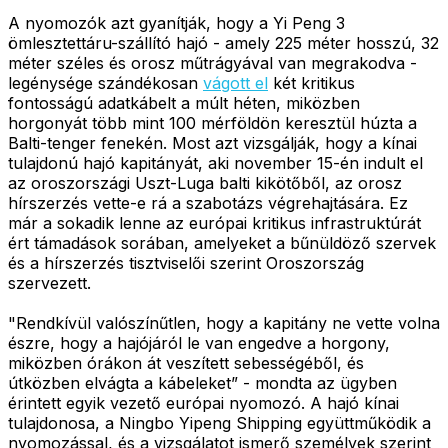
A nyomozók azt gyanítják, hogy a Yi Peng 3
ömlesztettáru-szállító hajó - amely 225 méter hosszú, 32
méter széles és orosz műtrágyával van megrakodva -
legénysége szándékosan
vágott el
két kritikus
fontosságú adatkábelt a múlt héten, miközben
horgonyát több mint 100 mérföldön keresztül húzta a
Balti-tenger fenekén. Most azt vizsgálják, hogy a kínai
tulajdonú hajó kapitányát, aki november 15-én indult el
az oroszországi Uszt-Luga balti kikötőből, az orosz
hírszerzés vette-e rá a szabotázs végrehajtására. Ez
már a sokadik lenne az európai kritikus infrastruktúrát
ért támadások sorában, amelyeket a bűnüldöző szervek
és a hírszerzés tisztviselői szerint Oroszország
szervezett.
"Rendkívül valószínűtlen, hogy a kapitány ne vette volna
észre, hogy a hajójáról le van engedve a horgony,
miközben órákon át veszített sebességéből, és
útközben elvágta a kábeleket” - mondta az ügyben
érintett egyik vezető európai nyomozó. A hajó kínai
tulajdonosa, a Ningbo Yipeng Shipping együttműködik a
nyomozással, és a vizsgálatot ismerő személyek szerint