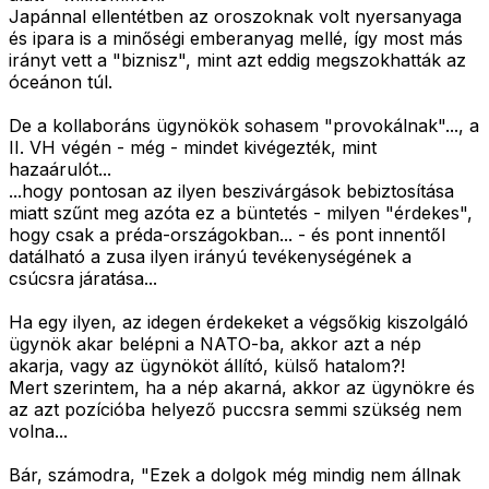
Japánnal ellentétben az oroszoknak volt nyersanyaga
és ipara is a minőségi emberanyag mellé, így most más
irányt vett a "biznisz", mint azt eddig megszokhatták az
óceánon túl.
De a kollaboráns ügynökök sohasem "provokálnak"..., a
II. VH végén - még - mindet kivégezték, mint
hazaárulót...
...hogy pontosan az ilyen beszivárgások bebiztosítása
miatt szűnt meg azóta ez a büntetés - milyen "érdekes",
hogy csak a préda-országokban... - és pont innentől
datálható a zusa ilyen irányú tevékenységének a
csúcsra járatása...
Ha egy ilyen, az idegen érdekeket a végsőkig kiszolgáló
ügynök akar belépni a NATO-ba, akkor azt a nép
akarja, vagy az ügynököt állító, külső hatalom?!
Mert szerintem, ha a nép akarná, akkor az ügynökre és
az azt pozícióba helyező puccsra semmi szükség nem
volna...
Bár, számodra, "Ezek a dolgok még mindig nem állnak