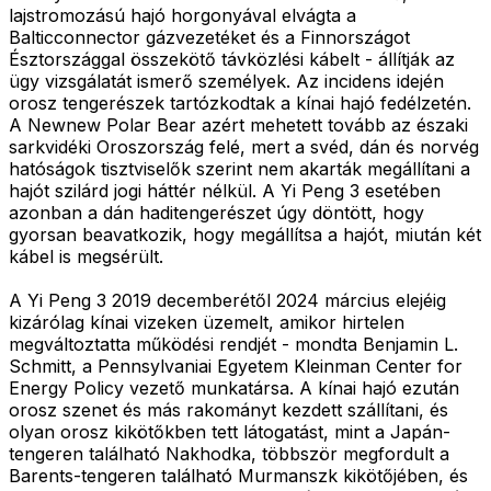
lajstromozású hajó horgonyával elvágta a
Balticconnector gázvezetéket és a Finnországot
Észtországgal összekötő távközlési kábelt - állítják az
ügy vizsgálatát ismerő személyek. Az incidens idején
orosz tengerészek tartózkodtak a kínai hajó fedélzetén.
A Newnew Polar Bear azért mehetett tovább az északi
sarkvidéki Oroszország felé, mert a svéd, dán és norvég
hatóságok tisztviselők szerint nem akarták megállítani a
hajót szilárd jogi háttér nélkül. A Yi Peng 3 esetében
azonban a dán haditengerészet úgy döntött, hogy
gyorsan beavatkozik, hogy megállítsa a hajót, miután két
kábel is megsérült.
A Yi Peng 3 2019 decemberétől 2024 március elejéig
kizárólag kínai vizeken üzemelt, amikor hirtelen
megváltoztatta működési rendjét - mondta Benjamin L.
Schmitt, a Pennsylvaniai Egyetem Kleinman Center for
Energy Policy vezető munkatársa. A kínai hajó ezután
orosz szenet és más rakományt kezdett szállítani, és
olyan orosz kikötőkben tett látogatást, mint a Japán-
tengeren található Nakhodka, többször megfordult a
Barents-tengeren található Murmanszk kikötőjében, és