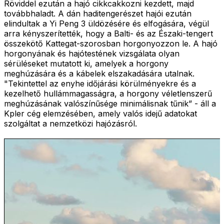
Röviddel ezután a hajó cikkcakkozni kezdett, majd
továbbhaladt. A dán haditengerészet hajói ezután
elindultak a Yi Peng 3 üldözésére és elfogására, végül
arra kényszerítették, hogy a Balti- és az Északi-tengert
összekötő Kattegat-szorosban horgonyozzon le. A hajó
horgonyának és hajótestének vizsgálata olyan
sérüléseket mutatott ki, amelyek a horgony
meghúzására és a kábelek elszakadására utalnak.
"Tekintettel az enyhe időjárási körülményekre és a
kezelhető hullámmagasságra, a horgony véletlenszerű
meghúzásának valószínűsége minimálisnak tűnik” - áll a
Kpler cég elemzésében, amely valós idejű adatokat
szolgáltat a nemzetközi hajózásról.