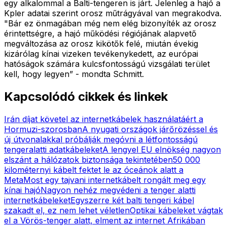
egy alkalommal a Balti-tengeren is járt. Jelenleg a hajó a
Kpler adatai szerint orosz műtrágyával van megrakodva.
"Bár ez önmagában még nem elég bizonyíték az orosz
érintettségre, a hajó működési régiójának alapvető
megváltozása az orosz kikötők felé, miután évekig
kizárólag kínai vizeken tevékenykedett, az európai
hatóságok számára kulcsfontosságú vizsgálati terület
kell, hogy legyen” - mondta Schmitt.
Kapcsolódó cikkek és linkek
Irán díjat követel az internetkábelek használatáért a
Hormuzi-szorosban
A nyugati országok járőrözéssel és
új útvonalakkal próbálják megóvni a létfontosságú
tengeralatti adatkábeleket
A lengyel EU elnökség nagyon
elszánt a hálózatok biztonsága tekintetében
50 000
kilométernyi kábelt fektet le az óceánok alatt a
Meta
Most egy tajvani internetkábelt rongált meg egy
kínai hajó
Nagyon nehéz megvédeni a tenger alatti
internetkábeleket
Egyszerre két balti tengeri kábel
szakadt el, ez nem lehet véletlen
Optikai kábeleket vágtak
el a Vörös-tenger alatt, elment az internet Afrikában