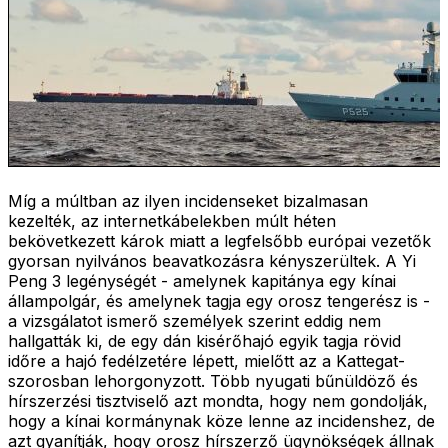
Míg a múltban az ilyen incidenseket bizalmasan
kezelték, az internetkábelekben múlt héten
bekövetkezett károk miatt a legfelsőbb európai vezetők
gyorsan nyilvános beavatkozásra kényszerültek. A Yi
Peng 3 legénységét - amelynek kapitánya egy kínai
állampolgár, és amelynek tagja egy orosz tengerész is -
a vizsgálatot ismerő személyek szerint eddig nem
hallgatták ki, de egy dán kisérőhajó egyik tagja rövid
időre a hajó fedélzetére lépett, mielőtt az a Kattegat-
szorosban lehorgonyzott. Több nyugati bűnüldöző és
hírszerzési tisztviselő azt mondta, hogy nem gondolják,
hogy a kínai kormánynak köze lenne az incidenshez, de
azt gyanítják, hogy orosz hírszerző ügynökségek állnak