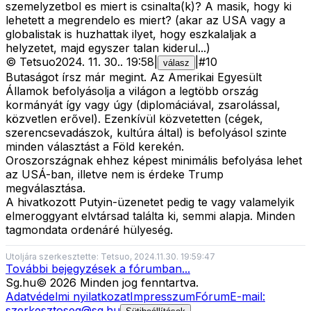
szemelyzetbol es miert is csinalta(k)? A masik, hogy ki
lehetett a megrendelo es miert? (akar az USA vagy a
globalistak is huzhattak ilyet, hogy eszkalaljak a
helyzetet, majd egyszer talan kiderul...)
©
Tetsuo
2024. 11. 30.
.
19:58
|
|
#
10
válasz
Butaságot írsz már megint. Az Amerikai Egyesült
Államok befolyásolja a világon a legtöbb ország
kormányát így vagy úgy (diplomáciával, zsarolással,
közvetlen erővel). Ezenkívül közvetetten (cégek,
szerencsevadászok, kultúra által) is befolyásol szinte
minden választást a Föld kerekén.
Oroszországnak ehhez képest minimális befolyása lehet
az USÁ-ban, illetve nem is érdeke Trump
megválasztása.
A hivatkozott Putyin-üzenetet pedig te vagy valamelyik
elmeroggyant elvtársad találta ki, semmi alapja. Minden
tagmondata ordenáré hülyeség.
Utoljára szerkesztette: Tetsuo, 2024.11.30. 19:59:47
További bejegyzések a fórumban...
Sg
.hu
©
2026
Minden jog fenntartva.
Adatvédelmi nyilatkozat
Impresszum
Fórum
E-mail:
szerkesztoseg@sg.hu