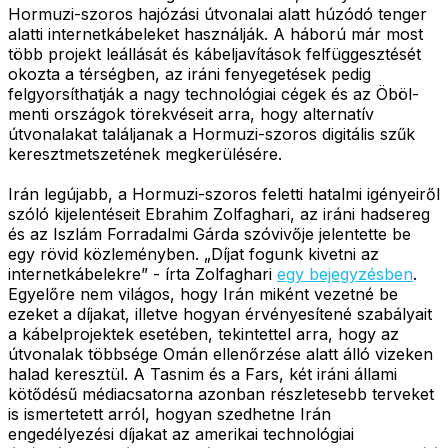
Hormuzi-szoros hajózási útvonalai alatt húzódó tenger
alatti internetkábeleket használják. A háború már most
több projekt leállását és kábeljavítások felfüggesztését
okozta a térségben, az iráni fenyegetések pedig
felgyorsíthatják a nagy technológiai cégek és az Öböl-
menti országok törekvéseit arra, hogy alternatív
útvonalakat találjanak a Hormuzi-szoros digitális szűk
keresztmetszetének megkerülésére.
Irán legújabb, a Hormuzi-szoros feletti hatalmi igényeiről
szóló kijelentéseit Ebrahim Zolfaghari, az iráni hadsereg
és az Iszlám Forradalmi Gárda szóvivője jelentette be
egy rövid közleményben. „Díjat fogunk kivetni az
internetkábelekre” - írta Zolfaghari
egy bejegyzésben
.
Egyelőre nem világos, hogy Irán miként vezetné be
ezeket a díjakat, illetve hogyan érvényesítené szabályait
a kábelprojektek esetében, tekintettel arra, hogy az
útvonalak többsége Omán ellenőrzése alatt álló vizeken
halad keresztül. A Tasnim és a Fars, két iráni állami
kötődésű médiacsatorna azonban részletesebb terveket
is ismertetett arról, hogyan szedhetne Irán
engedélyezési díjakat az amerikai technológiai