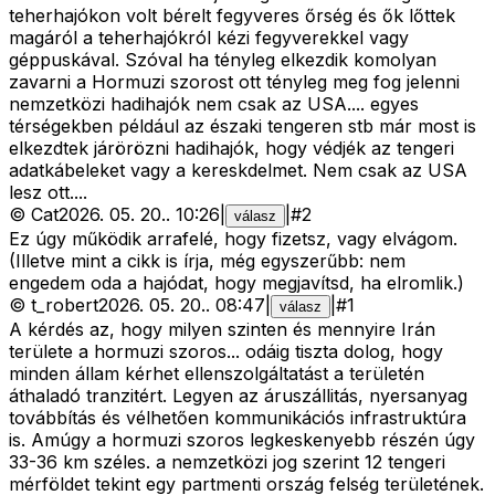
teherhajókon volt bérelt fegyveres őrség és ők lőttek
magáról a teherhajókról kézi fegyverekkel vagy
géppuskával. Szóval ha tényleg elkezdik komolyan
zavarni a Hormuzi szorost ott tényleg meg fog jelenni
nemzetközi hadihajók nem csak az USA.... egyes
térségekben például az északi tengeren stb már most is
elkezdtek járörözni hadihajók, hogy védjék az tengeri
adatkábeleket vagy a kereskdelmet. Nem csak az USA
lesz ott....
©
Cat
2026. 05. 20.
.
10:26
|
|
#
2
válasz
Ez úgy működik arrafelé, hogy fizetsz, vagy elvágom.
(Illetve mint a cikk is írja, még egyszerűbb: nem
engedem oda a hajódat, hogy megjavítsd, ha elromlik.)
©
t_robert
2026. 05. 20.
.
08:47
|
|
#
1
válasz
A kérdés az, hogy milyen szinten és mennyire Irán
területe a hormuzi szoros... odáig tiszta dolog, hogy
minden állam kérhet ellenszolgáltatást a területén
áthaladó tranzitért. Legyen az áruszállitás, nyersanyag
továbbítás és vélhetően kommunikációs infrastruktúra
is. Amúgy a hormuzi szoros legkeskenyebb részén úgy
33-36 km széles. a nemzetközi jog szerint 12 tengeri
mérföldet tekint egy partmenti ország felség területének.