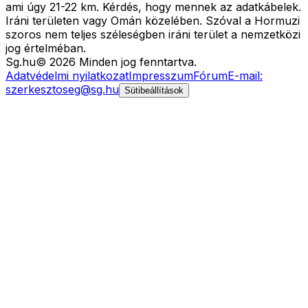
ami úgy 21-22 km. Kérdés, hogy mennek az adatkábelek.
Iráni területen vagy Omán közelében. Szóval a Hormuzi
szoros nem teljes széleségben iráni terület a nemzetközi
jog értelméban.
Sg
.hu
©
2026
Minden jog fenntartva.
Adatvédelmi nyilatkozat
Impresszum
Fórum
E-mail:
szerkesztoseg@sg.hu
Sütibeállítások