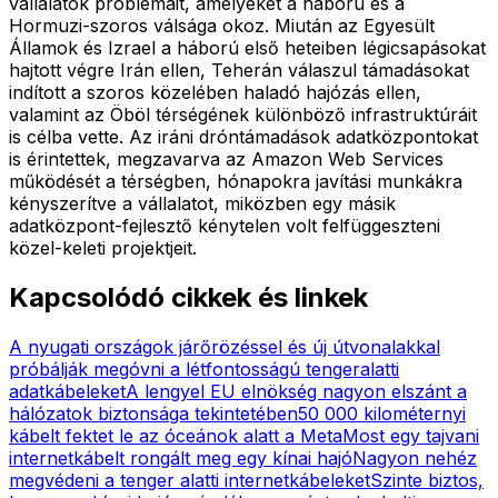
vállalatok problémáit, amelyeket a háború és a
Hormuzi-szoros válsága okoz. Miután az Egyesült
Államok és Izrael a háború első heteiben légicsapásokat
hajtott végre Irán ellen, Teherán válaszul támadásokat
indított a szoros közelében haladó hajózás ellen,
valamint az Öböl térségének különböző infrastruktúráit
is célba vette. Az iráni dróntámadások adatközpontokat
is érintettek, megzavarva az Amazon Web Services
működését a térségben, hónapokra javítási munkákra
kényszerítve a vállalatot, miközben egy másik
adatközpont-fejlesztő kénytelen volt felfüggeszteni
közel-keleti projektjeit.
Kapcsolódó cikkek és linkek
A nyugati országok járőrözéssel és új útvonalakkal
próbálják megóvni a létfontosságú tengeralatti
adatkábeleket
A lengyel EU elnökség nagyon elszánt a
hálózatok biztonsága tekintetében
50 000 kilométernyi
kábelt fektet le az óceánok alatt a Meta
Most egy tajvani
internetkábelt rongált meg egy kínai hajó
Nagyon nehéz
megvédeni a tenger alatti internetkábeleket
Szinte biztos,