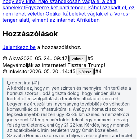
hogy egy kínai hajó szándékosan vágta el a balti
kábeleket
Egyszerre két balti tengeri kábel szakadt el, ez
nem lehet véletlen
Optikai kábeleket vágtak el a Vörös-
tenger alatt, elment az internet Afrikában
Hozzászólások
Jelentkezz be
a hozzászóláshoz.
©
Akva
2026. 05. 24.
.
09:47
|
|
#
5
válasz
Megvámolják az internetet! Tisztára Trump!
©
inkvisitor
2026. 05. 20.
.
14:45
|
|
#
4
válasz
t_robert írta (#1):
A kérdés az, hogy milyen szinten és mennyire Irán területe a
hormuzi szoros... odáig tiszta dolog, hogy minden állam
kérhet ellenszolgáltatást a területén áthaladó tranzitért.
Legyen az áruszállitás, nyersanyag továbbítás és vélhetően
kommunikációs infrastruktúra is. Amúgy a hormuzi szoros
legkeskenyebb részén úgy 33-36 km széles. a nemzetközi
jog szerint 12 tengeri mérföldet tekint egy partmenti ország
felség területének. ami úgy 21-22 km. Kérdés, hogy mennek
az adatkábelek. Iráni területen vagy Omán közelében.
Szóval a Hormuzi szoros nem teljes széleségben iráni terület