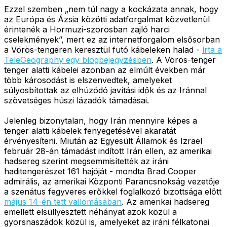
Ezzel szemben „nem túl nagy a kockázata annak, hogy
az Európa és Ázsia közötti adatforgalmat közvetlenül
érintenék a Hormuzi-szorosban zajló harci
cselekmények”, mert ez az internetforgalom elsősorban
a Vörös-tengeren keresztül futó kábeleken halad -
írta a
TeleGeography egy blogbejegyzésben
. A Vörös-tenger
tenger alatti kábelei azonban az elmúlt években már
több károsodást is elszenvedtek, amelyeket
súlyosbítottak az elhúzódó javítási idők és az Iránnal
szövetséges húszi lázadók támadásai.
Jelenleg bizonytalan, hogy Irán mennyire képes a
tenger alatti kábelek fenyegetésével akaratát
érvényesíteni. Miután az Egyesült Államok és Izrael
február 28-án támadást indított Irán ellen, az amerikai
hadsereg szerint megsemmisítették az iráni
haditengerészet 161 hajóját - mondta Brad Cooper
admirális, az amerikai Központi Parancsnokság vezetője
a szenátus fegyveres erőkkel foglalkozó bizottsága előtt
május 14-én tett vallomásában
. Az amerikai hadsereg
emellett elsüllyesztett néhányat azok közül a
gyorsnaszádok közül is, amelyeket az iráni félkatonai