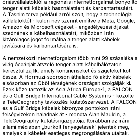
óriásvállalatoktól a regionális internetforgalmat bonyolító
tenger alatti kábelek használatáért és karbantartásáért.
A Tasnim terve például arról szólt, hogy a technológiai
vállalatoktól - külön név szerint említve a Meta, Google,
Amazon és Microsoft cégeket - engedélyezési díjakat
szednének a kábelhasználatért, miközben Irán
kizárólagos jogot formálna a tenger alatti kábelek
javítására és karbantartására is.
A nemzetközi internetforgalom több mint 99 százaléka a
világ óceánjait átszelő tenger alatti kábelhálózaton
keresztül zajlik, amely kontinenseket és szigeteket köt
össze. A Hormuzi-szoroson áthaladó fő aktív kábelek
elsősorban az Öböl térségének országait szolgálják ki.
Ezek közé tartozik az Asia Africa Europe-1, a FALCON
és a Gulf Bridge International Cable System is - közölte
a TeleGeography távközlési kutatószervezet. A FALCON
és a Gulf Bridge kábelek bizonyos pontokon iráni
felségvizeken haladnak át - mondta Alan Mauldin, a
TeleGeography kutatási igazgatója. Korábban az iráni
állami médiában „burkolt fenyegetések” jelentek meg,
amelyek a kábelek esetleges megrongálására utaltak.