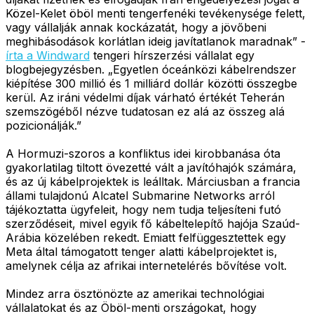
Közel-Kelet öböl menti tengerfenéki tevékenysége felett,
vagy vállalják annak kockázatát, hogy a jövőbeni
meghibásodások korlátlan ideig javítatlanok maradnak” -
írta a Windward
tengeri hírszerzési vállalat egy
blogbejegyzésben. „Egyetlen óceánközi kábelrendszer
kiépítése 300 millió és 1 milliárd dollár közötti összegbe
kerül. Az iráni védelmi díjak várható értékét Teherán
szemszögéből nézve tudatosan ez alá az összeg alá
pozicionálják.”
A Hormuzi-szoros a konfliktus idei kirobbanása óta
gyakorlatilag tiltott övezetté vált a javítóhajók számára,
és az új kábelprojektek is leálltak. Márciusban a francia
állami tulajdonú Alcatel Submarine Networks arról
tájékoztatta ügyfeleit, hogy nem tudja teljesíteni futó
szerződéseit, mivel egyik fő kábeltelepítő hajója Szaúd-
Arábia közelében rekedt. Emiatt felfüggesztettek egy
Meta által támogatott tenger alatti kábelprojektet is,
amelynek célja az afrikai internetelérés bővítése volt.
Mindez arra ösztönözte az amerikai technológiai
vállalatokat és az Öböl-menti országokat, hogy