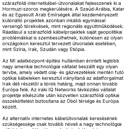
szárazföldi internetkábel-útvonalakat fejlesszenek ki a
Hormuzi-szoros megkerülésére. A Szaúd-Arábia, Katar
és az Egyesült Arab Emírségek által kezdeményezett
különálló projektek azonban inkább egymással
versengő törekvések, mint regionális együttműködések.
Ráadásul a szárazföldi kábelprojektek saját geopolitikai
problémákkal is szembesülhetnek, különösen az olyan
országokon keresztül tervezett útvonalak esetében,
mint Szíria, Irak, Szudán vagy Etiópia.
Az MI adatközpont-építési hullámban érintett legtöbb
nagy amerikai technológiai vállalat beszállt egy olyan
tervbe, amely védett olaj- és gázvezetékek mentén futó
optikai kábeleken keresztül irányítaná az adatforgalmat
Irak déli részétől a török határig, majd onnan tovább
Európa felé. Az iraki IQ Networks távközlési vállalat
projektje elkészülte után közvetlen szárazföldi optikai
összeköttetést biztosítana az Öböl térsége és Európa
között.
Az alternatív internetes kábelútvonalak keresésének
szükségessége csak tovább növeli a nagy technológiai