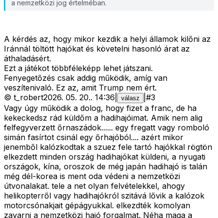
a nemzetközi jog értelméban.
A kérdés az, hogy mikor kezdik a helyi államok kilőni az
Iránnál töltött hajókat és követelni hasonló árat az
áthaladásért.
Ezt a játékot többféleképp lehet játszani.
Fenyegetőzés csak addig működik, amíg van
veszítenivaló. Ez az, amit Trump nem ért.
©
t_robert
2026. 05. 20.
.
14:36
|
|
#
3
válasz
Vagy úgy működik a dolog, hogy fizet a franc, de ha
kekeckedsz rád küldőm a hadihajóimat. Amik nem alig
felfegyverzett őrnaszádok...... egy fregatt vagy romboló
simán fasírtot csinál egy őrhajóból.... azért mikor
jenemből kalózkodtak a szuez fele tartó hajókkal rögtön
elkezdett minden ország hadihajókat küldeni, a nyugati
országok, kína, oroszok de még japán hadihajó is talán
még dél-korea is ment oda védeni a nemzetközi
útvonalakat. tele a net olyan felvételekkel, ahogy
helikopterről vagy hadihajókról szitává lővik a kalózok
motorcsónakjait gépágyukkal. elkezdték komolyan
zavarni a nemzetközi hajó forgalmat. Néha maga a