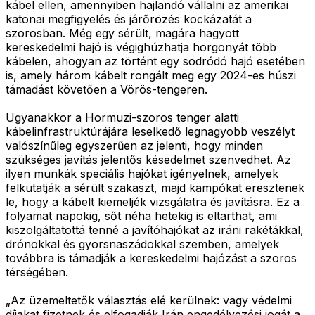
kábel ellen, amennyiben hajlandó vállalni az amerikai
katonai megfigyelés és járőrözés kockázatát a
szorosban. Még egy sérült, magára hagyott
kereskedelmi hajó is végighúzhatja horgonyát több
kábelen, ahogyan az történt egy sodródó hajó esetében
is, amely három kábelt rongált meg egy 2024-es húszi
támadást követően a Vörös-tengeren.
Ugyanakkor a Hormuzi-szoros tenger alatti
kábelinfrastruktúrájára leselkedő legnagyobb veszélyt
valószínűleg egyszerűen az jelenti, hogy minden
szükséges javítás jelentős késedelmet szenvedhet. Az
ilyen munkák speciális hajókat igényelnek, amelyek
felkutatják a sérült szakaszt, majd kampókat eresztenek
le, hogy a kábelt kiemeljék vizsgálatra és javításra. Ez a
folyamat napokig, sőt néha hetekig is eltarthat, ami
kiszolgáltatottá tenné a javítóhajókat az iráni rakétákkal,
drónokkal és gyorsnaszádokkal szemben, amelyek
továbbra is támadják a kereskedelmi hajózást a szoros
térségében.
„Az üzemeltetők választás elé kerülnek: vagy védelmi
díjakat fizetnek és elfogadják Irán engedélyezési jogát a