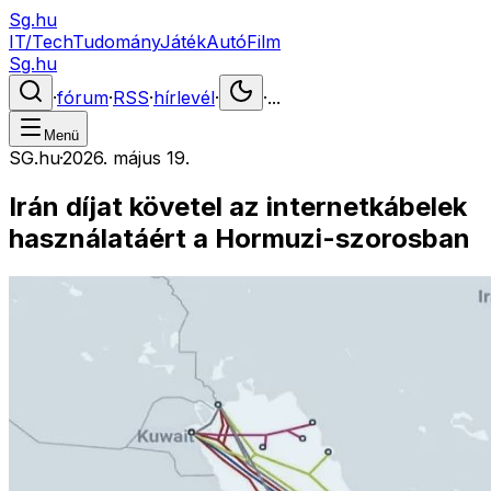
Sg.hu
IT/Tech
Tudomány
Játék
Autó
Film
Sg.hu
·
fórum
·
RSS
·
hírlevél
·
·
...
Menü
SG.hu
·
2026. május 19.
Irán díjat követel az internetkábelek
használatáért a Hormuzi-szorosban