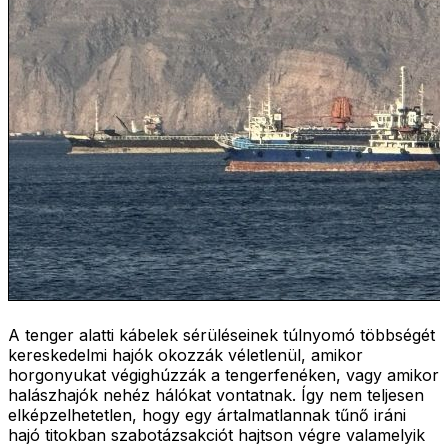
A tenger alatti kábelek sérüléseinek túlnyomó többségét
kereskedelmi hajók okozzák véletlenül, amikor
horgonyukat végighúzzák a tengerfenéken, vagy amikor
halászhajók nehéz hálókat vontatnak. Így nem teljesen
elképzelhetetlen, hogy egy ártalmatlannak tűnő iráni
hajó titokban szabotázsakciót hajtson végre valamelyik