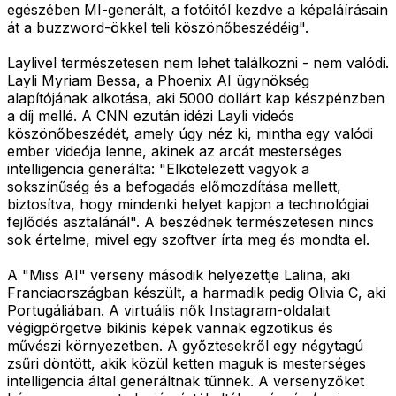
egészében MI-generált, a fotóitól kezdve a képaláírásain
át a buzzword-ökkel teli köszönőbeszédéig".
Laylivel természetesen nem lehet találkozni - nem valódi.
Layli Myriam Bessa, a Phoenix AI ügynökség
alapítójának alkotása, aki 5000 dollárt kap készpénzben
a díj mellé. A CNN ezután idézi Layli videós
köszönőbeszédét, amely úgy néz ki, mintha egy valódi
ember videója lenne, akinek az arcát mesterséges
intelligencia generálta: "Elkötelezett vagyok a
sokszínűség és a befogadás előmozdítása mellett,
biztosítva, hogy mindenki helyet kapjon a technológiai
fejlődés asztalánál". A beszédnek természetesen nincs
sok értelme, mivel egy szoftver írta meg és mondta el.
A "Miss AI" verseny második helyezettje Lalina, aki
Franciaországban készült, a harmadik pedig Olivia C, aki
Portugáliában. A virtuális nők Instagram-oldalait
végigpörgetve bikinis képek vannak egzotikus és
művészi környezetben. A győztesekről egy négytagú
zsűri döntött, akik közül ketten maguk is mesterséges
intelligencia által generáltnak tűnnek. A versenyzőket