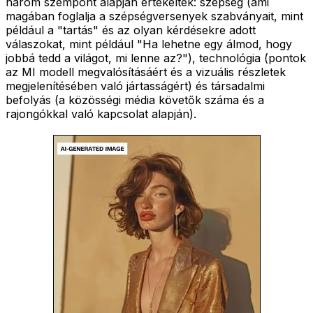
három szempont alapján értékelték: szépség (ami
magában foglalja a szépségversenyek szabványait, mint
például a "tartás" és az olyan kérdésekre adott
válaszokat, mint például "Ha lehetne egy álmod, hogy
jobbá tedd a világot, mi lenne az?"), technológia (pontok
az MI modell megvalósításáért és a vizuális részletek
megjelenítésében való jártasságért) és társadalmi
befolyás (a közösségi média követők száma és a
rajongókkal való kapcsolat alapján).