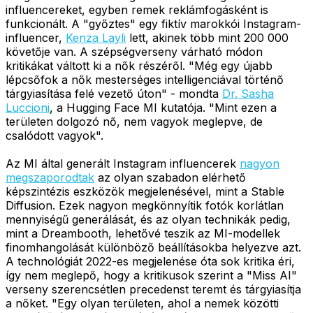
influencereket, egyben remek reklámfogásként is
funkcionált. A "győztes" egy fiktív marokkói Instagram-
influencer,
Kenza Layli
lett, akinek több mint 200 000
követője van. A szépségverseny várható módon
kritikákat váltott ki a nők részéről. "Még egy újabb
lépcsőfok a nők mesterséges intelligenciával történő
tárgyiasítása felé vezető úton" - mondta
Dr. Sasha
Luccioni
, a Hugging Face MI kutatója. "Mint ezen a
területen dolgozó nő, nem vagyok meglepve, de
csalódott vagyok".
Az MI által generált Instagram influencerek
nagyon
megszaporodtak
az olyan szabadon elérhető
képszintézis eszközök megjelenésével, mint a Stable
Diffusion. Ezek nagyon megkönnyítik fotók korlátlan
mennyiségű generálását, és az olyan technikák pedig,
mint a Dreambooth, lehetővé teszik az MI-modellek
finomhangolását különböző beállításokba helyezve azt.
A technológiát 2022-es megjelenése óta sok kritika éri,
így nem meglepő, hogy a kritikusok szerint a "Miss AI"
verseny szerencsétlen precedenst teremt és tárgyiasítja
a nőket. "Egy olyan területen, ahol a nemek közötti