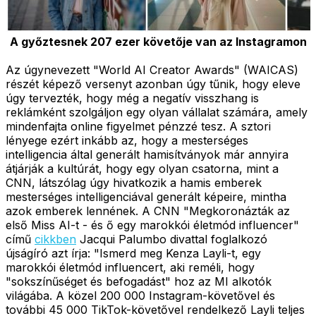
A győztesnek 207 ezer követője van az Instagramon
Az úgynevezett "World AI Creator Awards" (WAICAS)
részét képező versenyt azonban úgy tűnik, hogy eleve
úgy tervezték, hogy még a negatív visszhang is
reklámként szolgáljon egy olyan vállalat számára, amely
mindenfajta online figyelmet pénzzé tesz. A sztori
lényege ezért inkább az, hogy a mesterséges
intelligencia által generált hamisítványok már annyira
átjárják a kultúrát, hogy egy olyan csatorna, mint a
CNN, látszólag úgy hivatkozik a hamis emberek
mesterséges intelligenciával generált képeire, mintha
azok emberek lennének. A CNN "Megkoronázták az
első Miss AI-t - és ő egy marokkói életmód influencer"
című
cikkben
Jacqui Palumbo divattal foglalkozó
újságíró azt írja: "Ismerd meg Kenza Layli-t, egy
marokkói életmód influencert, aki reméli, hogy
"sokszínűséget és befogadást" hoz az MI alkotók
világába. A közel 200 000 Instagram-követővel és
további 45 000 TikTok-követővel rendelkező Layli teljes