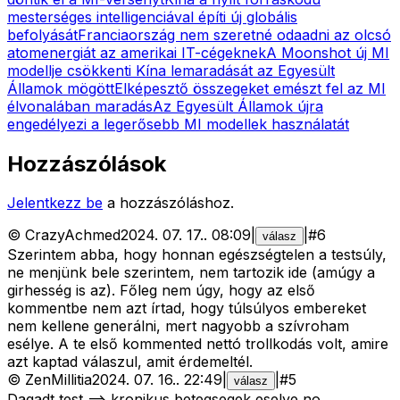
mesterséges intelligenciával építi új globális
befolyását
Franciaország nem szeretné odaadni az olcsó
atomenergiát az amerikai IT-cégeknek
A Moonshot új MI
modellje csökkenti Kína lemaradását az Egyesült
Államok mögött
Elképesztő összegeket emészt fel az MI
élvonalában maradás
Az Egyesült Államok újra
engedélyezi a legerősebb MI modellek használatát
Hozzászólások
Jelentkezz be
a hozzászóláshoz.
©
CrazyAchmed
2024. 07. 17.
.
08:09
|
|
#
6
válasz
Szerintem abba, hogy honnan egészségtelen a testsúly,
ne menjünk bele szerintem, nem tartozik ide (amúgy a
girhesség is az). Főleg nem úgy, hogy az első
kommentbe nem azt írtad, hogy túlsúlyos embereket
nem kellene generálni, mert nagyobb a szívroham
esélye. A te első kommented nettó trollkodás volt, amire
azt kaptad válaszul, amit érdemeltél.
©
ZenMillitia
2024. 07. 16.
.
22:49
|
|
#
5
válasz
Dagadt test ==> kronikus betegsegek eselye no,