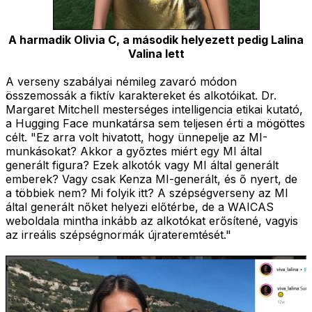
A harmadik Olivia C, a második helyezett pedig Lalina
Valina lett
A verseny szabályai némileg zavaró módon
összemossák a fiktív karaktereket és alkotóikat. Dr.
Margaret Mitchell mesterséges intelligencia etikai kutató,
a Hugging Face munkatársa sem teljesen érti a mögöttes
célt. "Ez arra volt hivatott, hogy ünnepelje az MI-
munkásokat? Akkor a győztes miért egy MI által
generált figura? Ezek alkotók vagy MI által generált
emberek? Vagy csak Kenza MI-generált, és ő nyert, de
a többiek nem? Mi folyik itt? A szépségverseny az MI
által generált nőket helyezi előtérbe, de a WAICAS
weboldala mintha inkább az alkotókat erősítené, vagyis
az irreális szépségnormák újrateremtését."