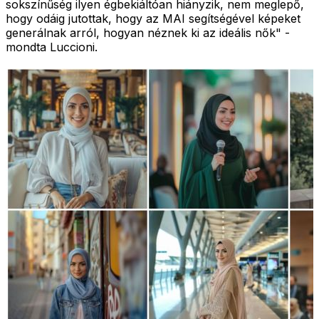
sokszínűség ilyen égbekiáltóan hiányzik, nem meglepő,
hogy odáig jutottak, hogy az MAI segítségével képeket
generálnak arról, hogyan néznek ki az ideális nők" -
mondta Luccioni.