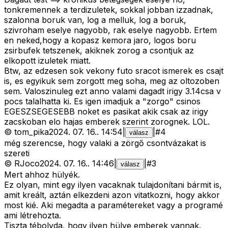
tonkremennek a terdizuletek, sokkal jobban izzadnak,
szalonna boruk van, log a melluk, log a boruk,
szivroham eselye nagyobb, rak eselye nagyobb. Ertem
en neked,hogy a kopasz kemora jaro, logos boru
zsirbufek tetszenek, akiknek zorog a csontjuk az
elkopott izuletek miatt.
Btw, az edzesen sok vekony futo sracot ismerek es csajt
is, es egyikuk sem zorgott meg soha, meg az oltozoben
sem. Valoszinuleg ezt anno valami dagadt irigy 3.14csa v
pocs talalhatta ki. Es igen imadjuk a "zorgo" csinos
EGESZSEGESEBB noket es pasikat akik csak az irigy
zacskoban elo hajas emberek szerint zorognek. LOL.
©
tom_pika
2024. 07. 16.
.
14:54
|
|
#
4
válasz
még szerencse, hogy valaki a zörgő csontvázakat is
szereti
©
RJoco
2024. 07. 16.
.
14:46
|
|
#
3
válasz
Mert ahhoz hülyék.
Ez olyan, mint egy ilyen vacaknak tulajdonítani bármit is,
amit kreált, aztán elkezdeni azon vitatkozni, hogy akkor
most kié. Aki megadta a paramétereket vagy a programé
ami létrehozta.
Tiszta tébolyda, hogy ilyen hülye emberek vannak.