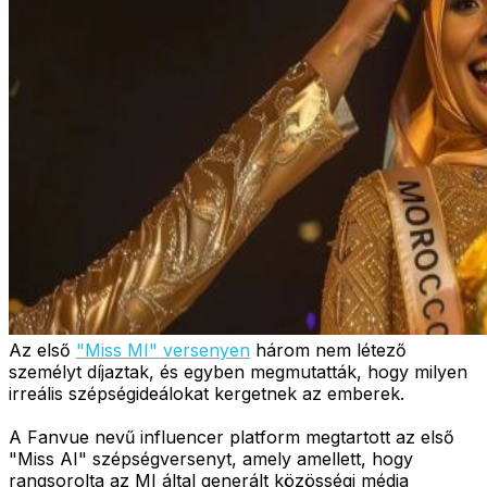
Az első
"Miss MI" versenyen
három nem létező
személyt díjaztak, és egyben megmutatták, hogy milyen
irreális szépségideálokat kergetnek az emberek.
A Fanvue nevű influencer platform megtartott az első
"Miss AI" szépségversenyt, amely amellett, hogy
rangsorolta az MI által generált közösségi média