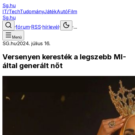
Sg.hu
IT/Tech
Tudomány
Játék
Autó
Film
Sg.hu
·
fórum
·
RSS
·
hírlevél
·
·
...
Menü
SG.hu
·
2024. július 16.
Versenyen keresték a legszebb MI-
által generált nőt