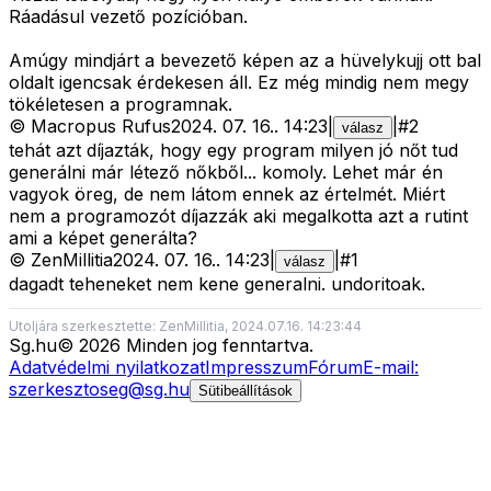
Ráadásul vezető pozícióban.
Amúgy mindjárt a bevezető képen az a hüvelykujj ott bal
oldalt igencsak érdekesen áll. Ez még mindig nem megy
tökéletesen a programnak.
©
Macropus Rufus
2024. 07. 16.
.
14:23
|
|
#
2
válasz
tehát azt díjazták, hogy egy program milyen jó nőt tud
generálni már létező nőkből... komoly. Lehet már én
vagyok öreg, de nem látom ennek az értelmét. Miért
nem a programozót díjazzák aki megalkotta azt a rutint
ami a képet generálta?
©
ZenMillitia
2024. 07. 16.
.
14:23
|
|
#
1
válasz
dagadt teheneket nem kene generalni. undoritoak.
Utoljára szerkesztette: ZenMillitia, 2024.07.16. 14:23:44
Sg
.hu
©
2026
Minden jog fenntartva.
Adatvédelmi nyilatkozat
Impresszum
Fórum
E-mail:
szerkesztoseg@sg.hu
Sütibeállítások