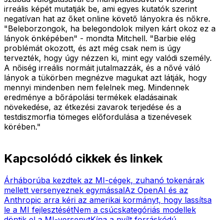
irreális képét mutatják be, ami egyes kutatók szerint
negatívan hat az őket online követő lányokra és nőkre.
"Beleborzongok, ha belegondolok milyen kárt okoz ez a
lányok önképében" - mondta Mitchell. "Barbie elég
problémát okozott, és azt még csak nem is úgy
tervezték, hogy úgy nézzen ki, mint egy valódi személy.
A nőiség irreális normáit jutalmazzák, és a nővé váló
lányok a tükörben megnézve magukat azt látják, hogy
mennyi mindenben nem felelnek meg. Mindennek
eredménye a bőrápolási termékek eladásainak
növekedése, az étkezési zavarok terjedése és a
testdiszmorfia tömeges előfordulása a tizenévesek
körében."
Kapcsolódó cikkek és linkek
Árháborúba kezdtek az MI-cégek, zuhanó tokenárak
mellett versenyeznek egymással
Az OpenAI és az
Anthropic arra kéri az amerikai kormányt, hogy lassítsa
le a MI fejlesztését
Nem a csúcskategóriás modellek
döntik el a MI-versenyt
Kína a nyílt forráskódú