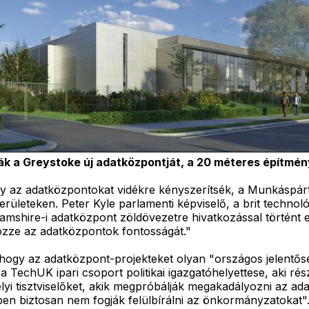
ták a Greystoke új adatközpontját, a 20 méteres építmé
y az adatközpontokat vidékre kényszerítsék, a Munkáspárt 
rületeken. Peter Kyle parlamenti képviselő, a brit technol
mshire-i adatközpont zöldövezetre hivatkozással történt el
rözze az adatközpontok fontosságát."
hogy az adatközpont-projekteket olyan "országos jelentőség
TechUK ipari csoport politikai igazgatóhelyettese, aki részt
elyi tisztviselőket, akik megpróbálják megakadályozni az a
en biztosan nem fogják felülbírálni az önkormányzatokat"