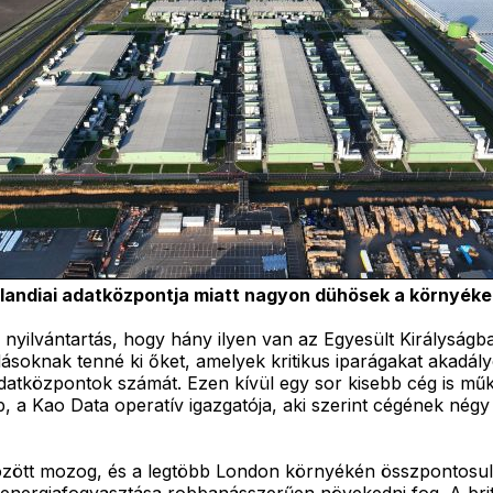
llandiai adatközpontja miatt nagyon dühösek a környéke
 nyilvántartás, hogy hány ilyen van az Egyesült Királyságba
dásoknak tenné ki őket, amelyek kritikus iparágakat akadá
datközpontok számát. Ezen kívül egy sor kisebb cég is működ
b, a Kao Data operatív igazgatója, aki szerint cégének né
zött mozog, és a legtöbb London környékén összpontosul.
t energiafogyasztása robbanásszerűen növekedni fog. A brit 