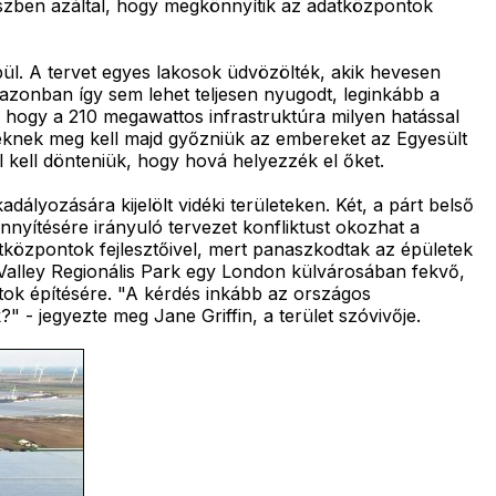
részben azáltal, hogy megkönnyítik az adatközpontok
l. A tervet egyes lakosok üdvözölték, akik hevesen
azonban így sem lehet teljesen nyugodt, leginkább a
, hogy a 210 megawattos infrastruktúra milyen hatással
ereknek meg kell majd győzniük az embereket az Egyesült
kell dönteniük, hogy hová helyezzék el őket.
lyozására kijelölt vidéki területeken. Két, a párt belső
yítésére irányuló tervezet konfliktust okozhat a
tközpontok fejlesztőivel, mert panaszkodtak az épületek
e Valley Regionális Park egy London külvárosában fekvő,
ntok építésére. "A kérdés inkább az országos
 - jegyezte meg Jane Griffin, a terület szóvivője.