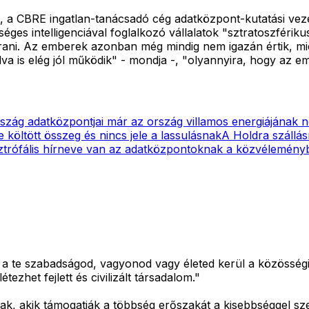
vo, a CBRE ingatlan-tanácsadó cég adatközpont-kutatási vez
éges intelligenciával foglalkozó vállalatok "sztratoszférik
rani. Az emberek azonban még mindig nem igazán értik, mi
 is elég jól működik" - mondja -, "olyannyira, hogy az em
rszág adatközpontjai már az ország villamos energiájának 
 költött összeg és nincs jele a lassulásnak
A Holdra szállá
ztrófális hírneve van az adatközpontoknak a közvélemény
d a te szabadságod, vagyonod vagy életed kerül a közösségi
zhet fejlett és civilizált társadalom."
k, akik támogatják a többség erőszakát a kisebbséggel sz