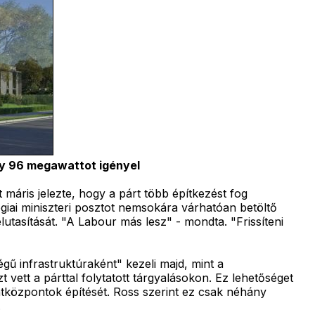
ny 96 megawattot igényel
máris jelezte, hogy a párt több építkezést fog
ógiai miniszteri posztot nemsokára várhatóan betöltő
utasítását. "A Labour más lesz" - mondta. "Frissíteni
ű infrastruktúraként" kezeli majd, mint a
 vett a párttal folytatott tárgyalásokon. Ez lehetőséget
datközpontok építését. Ross szerint ez csak néhány
.