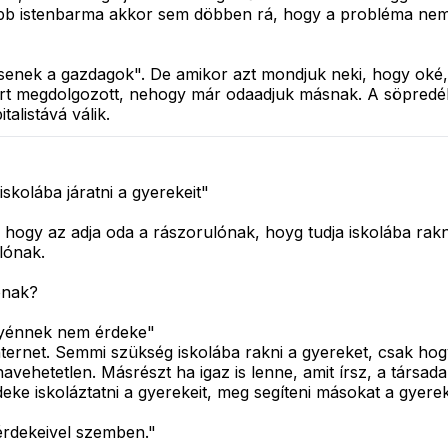
bb istenbarma akkor sem döbben rá, hogy a probléma nem
ssenek a gazdagok". De amikor azt mondjuk neki, hogy oké,
ért megdolgozott, nehogy már odaadjuk másnak. A söpredék 
alistává válik.
kolába járatni a gyerekeit"
 hogy az adja oda a rászorulónak, hoyg tudja iskolába rakn
lónak.
ónak?
egyénnek nem érdeke"
internet. Semmi szükség iskolába rakni a gyereket, csak h
znavehetetlen. Másrészt ha igaz is lenne, amit írsz, a társ
ke iskoláztatni a gyerekeit, meg segíteni másokat a gyere
érdekeivel szemben."