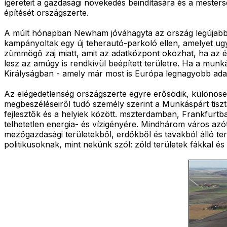
ígéreteit a gazdasági növekedés beindítására és a mester
építését országszerte.
A múlt hónapban Newham jóváhagyta az ország legújabb a
kampányoltak egy új teherautó-parkoló ellen, amelyet ugy
zümmögő zaj miatt, amit az adatközpont okozhat, ha az ép
lesz az amúgy is rendkívül beépített területre. Ha a mun
Királyságban - amely már most is Európa legnagyobb adat
Az elégedetlenség országszerte egyre erősödik, különösen 
megbeszéléseiről tudó személy szerint a Munkáspárt tisz
fejlesztők és a helyiek között. mszterdamban, Frankfurt
telhetetlen energia- és vízigényére. Mindhárom város azó
mezőgazdasági területekből, erdőkből és tavakból álló te
politikusoknak, mint nekünk szól: zöld területek fákkal é