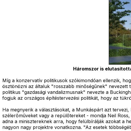
Háromszor is elutasítot
Míg a konzervatív politikusok szókimondóan ellenzik, hog
ösztönözni az általuk "rosszabb minőségűnek" nevezett te
politikus "gazdasági vandalizmusnak" nevezte a Buckingha
fogjuk az országos építéstervezési politikát, hogy az tük
Ha megnyerik a választásokat, a Munkáspárt azt tervezi, 
szélerőműveket vagy a repülőtereket - mondja Neil Ross, a 
adna a minisztereknek arra, hogy felülbírálják azokat a h
nagyon nagy projektre vonatkozna. "Az esetek többségéb