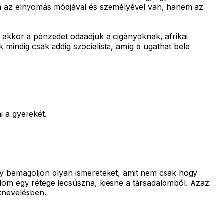
 az elnyomás módjával és személyével van, hanem az
 akkor a pénzedet odaadjuk a cigányoknak, afrikai
mindig csak addig szocialista, amíg ő ugathat bele
i a gyerekét.
ogy bemagoljon olyan ismereteket, amit nem csak hogy
adalom egy rétege lecsúszna, kiesne a társadalomból. Azaz
knevelésben.