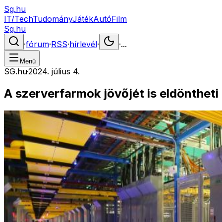
Sg.hu
IT/Tech
Tudomány
Játék
Autó
Film
Sg.hu
·
fórum
·
RSS
·
hírlevél
·
·
...
Menü
SG.hu
·
2024. július 4.
A szerverfarmok jövőjét is eldöntheti