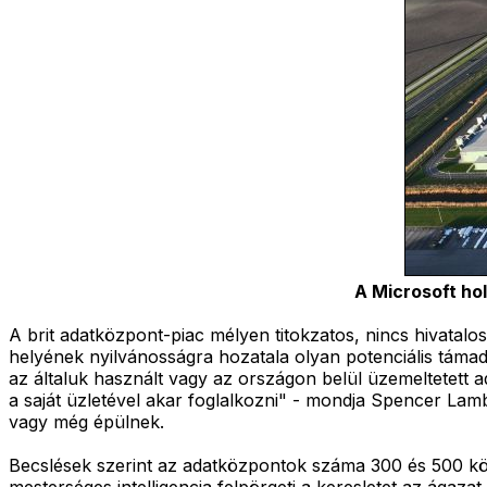
A Microsoft ho
A brit adatközpont-piac mélyen titokzatos, nincs hivatalos
helyének nyilvánosságra hozatala olyan potenciális táma
az általuk használt vagy az országon belül üzemeltetett a
a saját üzletével akar foglalkozni" - mondja Spencer Lam
vagy még épülnek.
Becslések szerint az adatközpontok száma 300 és 500 kö
mesterséges intelligencia felpörgeti a keresletet az ágaza