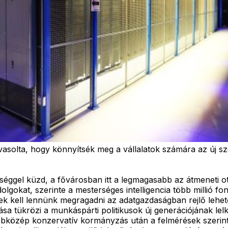
asolta, hogy könnyítsék meg a vállalatok számára az új sze
ggel küzd, a fővárosban itt a legmagasabb az átmeneti ot
gokat, szerinte a mesterséges intelligencia több millió fo
k kell lennünk megragadni az adatgazdaságban rejlő lehe
llása tükrözi a munkáspárti politikusok új generációjának l
jobbközép konzervatív kormányzás után a felmérések szeri