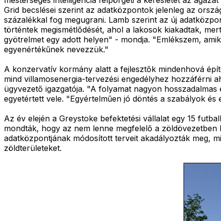
Grid becslései szerint az adatközpontok jelenleg az orsz
százalékkal fog megugrani. Lamb szerint az új adatközp
történtek megismétlődését, ahol a lakosok kiakadtak, m
gyötrelmet egy adott helyen" - mondja. "Emlékszem, amik
egyenértékűnek nevezzük."
A konzervatív kormány alatt a fejlesztők mindenhová építe
mind villamosenergia-tervezési engedélyhez hozzáférni a
ügyvezető igazgatója. "A folyamat nagyon hosszadalmas és
egyetértett vele. "Egyértelműen jó döntés a szabályok és
Az év elején a Greystoke befektetési vállalat egy 15 futbal
mondták, hogy az nem lenne megfelelő a zöldövezetben l
adatközpontjának módosított terveit akadályozták meg, mi
zöldterületeket.