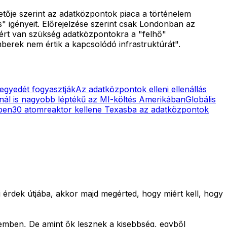
etője szerint az adatközpontok piaca a történelem
us" igényeit. Előrejelzése szerint csak Londonban az
ért van szükség adatközpontokra a "felhő"
berek nem értik a kapcsolódó infrastruktúrát".
negyedét fogyasztják
Az adatközpontok elleni ellenállás
snál is nagyobb léptékű az MI-költés Amerikában
Globális
ben
30 atomreaktor kellene Texasba az adatközpontok
 érdek útjába, akkor majd megérted, hogy miért kell, hogy
emben, De amint ők lesznek a kisebbség, egyből