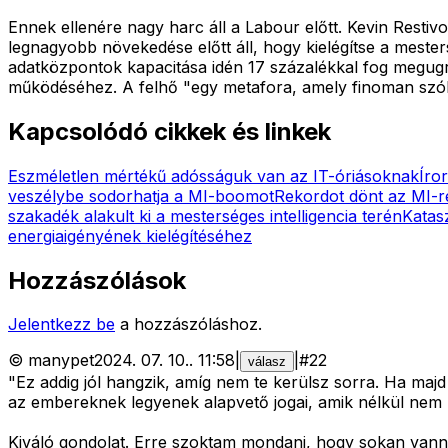
Ennek ellenére nagy harc áll a Labour előtt. Kevin Resti
legnagyobb növekedése előtt áll, hogy kielégítse a mesters
adatközpontok kapacitása idén 17 százalékkal fog megug
működéséhez. A felhő "egy metafora, amely finoman szólva
Kapcsolódó cikkek és linkek
Eszméletlen mértékű adósságuk van az IT-óriásoknak
Íro
veszélybe sodorhatja a MI-boomot
Rekordot dönt az MI-re
szakadék alakult ki a mesterséges intelligencia terén
Katas
energiaigényének kielégítéséhez
Hozzászólások
Jelentkezz be
a hozzászóláshoz.
©
manypet
2024. 07. 10.
.
11:58
|
|
#
22
válasz
"Ez addig jól hangzik, amíg nem te kerülsz sorra. Ha maj
az embereknek legyenek alapvető jogai, amik nélkül nem léte
Kiváló gondolat. Erre szoktam mondani, hogy sokan vanna