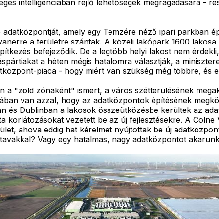
séges intelligenciában rejlő lehetőségek megragadására - 
datközpontját, amely egy Temzére néző ipari parkban épü
anerre a területre szántak. A közeli lakópark 1600 lakosa 
ítkezés befejeződik. De a legtöbb helyi lakost nem érdekli
káspártiakat a héten mégis hatalomra választják, a miniszt
központ-piaca - hogy miért van szükség még többre, és el 
a "zöld zónaként" ismert, a város szétterülésének megakadá
tában van azzal, hogy az adatközpontok építésének megkönn
ban és Dublinban a lakosok összeütközésbe kerültek az ada
ta korlátozásokat vezetett be az új fejlesztésekre. A Coln
rület, ahova eddig hat kérelmet nyújtottak be új adatközpo
s tavakkal? Vagy egy hatalmas, nagy adatközpontot akarunk?"