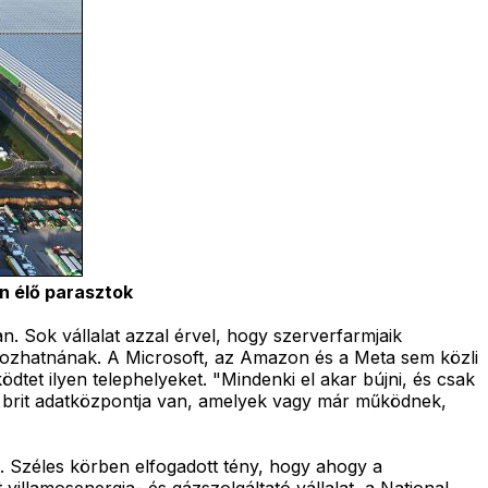
n élő parasztok
n. Sok vállalat azzal érvel, hogy szerverfarmjaik
lyozhatnának. A Microsoft, az Amazon és a Meta sem közli
tet ilyen telephelyeket. "Mindenki el akar bújni, és csak
gy brit adatközpontja van, amelyek vagy már működnek,
 Széles körben elfogadott tény, hogy ahogy a
villamosenergia- és gázszolgáltató vállalat, a National