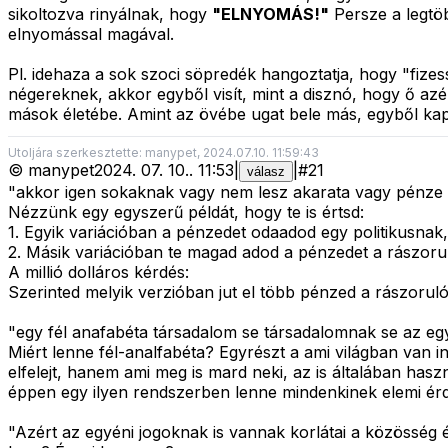
sikoltozva rinyálnak, hogy
"ELNYOMÁS!"
Persze a legtö
elnyomással magával.
Pl. idehaza a sok szoci söpredék hangoztatja, hogy "fize
négereknek, akkor egyből visít, mint a disznó, hogy ő az
mások életébe. Amint az övébe ugat bele más, egyből kapit
Utoljára szerkesztette: manypet, 2024.07.10. 11:59:43
©
manypet
2024. 07. 10.
.
11:53
|
|
#
21
válasz
"akkor igen sokaknak vagy nem lesz akarata vagy pénze is
Nézzünk egy egyszerű példát, hogy te is értsd:
1. Egyik variációban a pénzedet odaadod egy politikusnak,
2. Másik variációban te magad adod a pénzedet a rászoru
A millió dolláros kérdés:
Szerinted melyik verzióban jut el több pénzed a rászorul
"egy fél anafabéta társadalom se társadalomnak se az 
Miért lenne fél-analfabéta? Egyrészt a ami világban van 
elfelejt, hanem ami meg is mard neki, az is általában has
éppen egy ilyen rendszerben lenne mindenkinek elemi érde
"Azért az egyéni jogoknak is vannak korlátai a közösség 