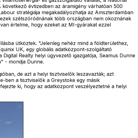
i. A következő évtizedben az áramigény várhatóan 500
a Labour stratégiája megakadályozhatja az Amszterdamban
"Ha ezek szétszóródnának több országban nem okoznának
 van értelme, hogy ezeket az MI-gyárakat ezzel
llásba ütköztek. "Jelenleg nehéz mind a földterülethez,
uinix UK, egy globális adatközpont-szolgáltató
 Digital Realty helyi ügyvezető igazgatója, Seamus Dunne
en" - mondja Dunne.
óban, de azt a helyi tisztviselők leszavazták; azt
-ben a tisztviselők a Greystoke egy másik
fejezte ki, hogy az adatközpont veszélyeztetné a helyi