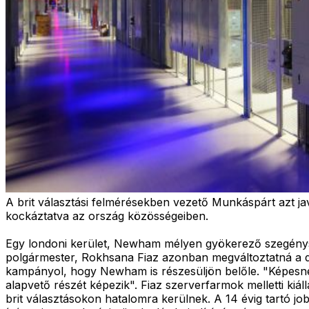
A brit választási felmérésekben vezető Munkáspárt azt jav
kockáztatva az ország közösségeiben.
Egy londoni kerület, Newham mélyen gyökerező szegénysé
polgármester, Rokhsana Fiaz azonban megváltoztatná a dol
kampányol, hogy Newham is részesüljön belőle. "Képesne
alapvető részét képezik". Fiaz szerverfarmok melletti kiá
brit választásokon hatalomra kerülnek. A 14 évig tartó 