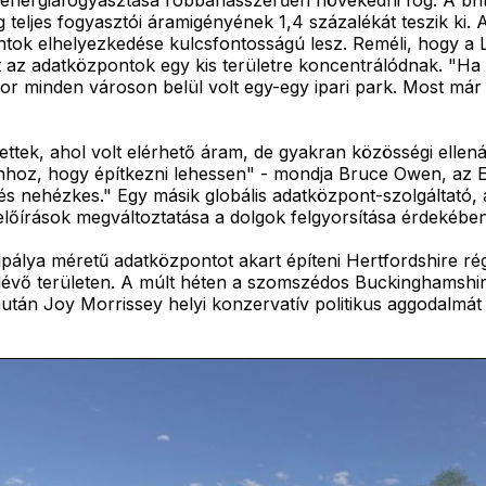
ág teljes fogyasztói áramigényének 1,4 százalékát teszik k
ontok elhelyezkedése kulcsfontosságú lesz. Reméli, hogy 
ert az adatközpontok egy kis területre koncentrálódnak. 
or minden városon belül volt egy-egy ipari park. Most már
ttek, ahol volt elérhető áram, de gyakran közösségi ellená
hhoz, hogy építkezni lehessen" - mondja Bruce Owen, az Eq
 nehézkes." Egy másik globális adatközpont-szolgáltató, a
 előírások megváltoztatása a dolgok felgyorsítása érdekéb
lpálya méretű adatközpontot akart építeni Hertfordshire régi
évő területen. A múlt héten a szomszédos Buckinghamshire
után Joy Morrissey helyi konzervatív politikus aggodalmát 