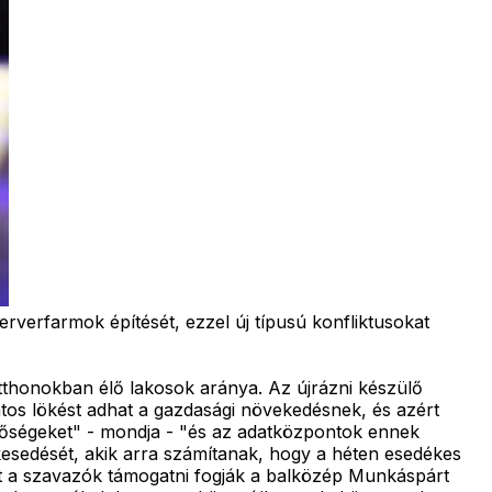
rverfarmok építését, ezzel új típusú konfliktusokat
thonokban élő lakosok aránya. Az újrázni készülő
ntos lökést adhat a gazdasági növekedésnek, és azért
tőségeket" - mondja - "és az adatközpontok ennek
elkesedését, akik arra számítanak, hogy a héten esedékes
nt a szavazók támogatni fogják a balközép Munkáspárt