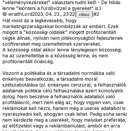
"véleményvezéreket" választani tudni kell! - De hibás
lenne "kiönteni a fürdővízzel a gyereket" is.)
©
wraithLord
2023. 04. 23.
.
23:22
|
|
#
2
válasz
Hát most az a legkevesebb, hogy
marketingszarságokkal bombázzák az embert. Ezek
mögött a "közösségi oldalak" mögött profitorientált
cégek állnak, nyilván nem jótékonyságból fejlesztenek
szoftvereket meg üzemeltetnek szervereket.
A közösségi oldal akkor lenne ténylegesen közösségi,
ha az üzemeltetője is a közösség lenne, és nem
profitorientált óriáscég.
Viszont a politikába és a társadalmi normákba való
önkényes beavatkozás, a társadalmi morál
szétszabotálása (pl. önkényes cenzúra), a felhasználók
adatainak politikai célú felhasználása azért komolyabb
dolog. Nem beszélve a felhasználók adataiból való
profitálásról, mert nem elég az, hogy ingyen van, csak
reklámokat kell nézni, hanem még a userek adataiból is
nyerészkedni kell, ahogyan csak lehet. Pedig soha senki
nem kérdezte meg a usereket, hogy melyiket preferálja,
az előfizetést vagy a reklámbámulást, amiből én arra