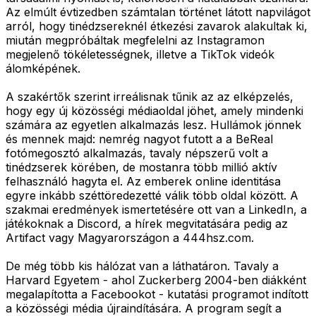
Az elmúlt évtizedben számtalan történet látott napvilágot
arról, hogy tinédzsereknél étkezési zavarok alakultak ki,
miután megpróbáltak megfelelni az Instagramon
megjelenő tökéletességnek, illetve a TikTok videók
álomképének.
A szakértők szerint irreálisnak tűnik az az elképzelés,
hogy egy új közösségi médiaoldal jöhet, amely mindenki
számára az egyetlen alkalmazás lesz. Hullámok jönnek
és mennek majd: nemrég nagyot futott a a BeReal
fotómegosztó alkalmazás, tavaly népszerű volt a
tinédzserek körében, de mostanra több millió aktív
felhasználó hagyta el. Az emberek online identitása
egyre inkább széttöredezetté válik több oldal között. A
szakmai eredmények ismertetésére ott van a LinkedIn, a
játékoknak a Discord, a hírek megvitatására pedig az
Artifact vagy Magyarországon a 444hsz.com.
De még több kis hálózat van a láthatáron. Tavaly a
Harvard Egyetem - ahol Zuckerberg 2004-ben diákként
megalapította a Facebookot - kutatási programot indított
a közösségi média újraindítására. A program segít a