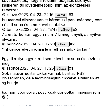
következtetek, hogy a reklámmutogatás bizonyos
kaliberen túl jövedelmezőbb, mint az előfizetéses
rendszer.
©
repvez
2023. 04. 23.
.
22:16
|
|
#
3
válasz
hu mennyi állszent van itt kérem szépen, méghogy nem
nézett soha és nem követ senkit 😄
©
tom_pika
2023. 04. 23.
.
18:47
|
|
#
2
válasz
Az én torkomon ugyan nem. Aki meg lenyeli, az nyilván
élvezi is.
©
militavia
2023. 04. 23.
.
17:29
|
|
#
2
válasz
"influencereket nyomja le a felhasználók torkán"
Egyetlen ilyen gyökeret sem követtem soha és néztem
meg.
©
szoftos
2023. 04. 23.
.
13:28
|
|
#
1
válasz
Sok magyar portal cikkei vannak bent az RSS
olvasomban, de a legminosegibb cikkeket altalaban az
sg.hu irja.
(ja, nem sponsoralt post, csak gondoltam megjegyzem
😉 )