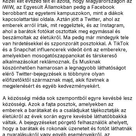
Közel két évtized telt el azóta, hogy Magyarországon az
iWiW, az Egyesült Államokban pedig a Facebook
berobbant az egyetemi kampuszokon, mint a diákok
kapcsolattartási oldala. Aztán jött a Twitter, ahol az
emberek arról írtak, mit reggeliztek, és az Instagram,
ahol a barátok fotókat osztottak meg egymással és
beszámoltak az életükről. Ma pedig már mindegyik tele
van hirdetésekkel és szponzorált posztokkal. A TikTok
és a Snapchat influencerek videóit önti az emberekre,
amelyekben mosogatószappanokat és társkereső
alkalmazásokat reklámoznak. És Musknak
köszönhetően hamarosan a legnagyobb láthatóságot
elérő Twitter-bejegyzések is többnyire olyan
előfizetőktől származnak majd, akik fizetnek a
megjelenésért és egyéb kedvezményekért.
A közösségi média sok szempontból egyre kevésbé lesz
közösségi. Azok a fajta posztok, amelyekben az
emberek a barátaikat és a családjukat tájékoztatják az
életükről az évek során egyre kevésbé láthatóbbakká
váltak. A bejegyzéseket pörgető felhasználók ahelyett,
hogy a barátaik és rokonaik üzeneteit és fotóit láthatnák
a nyaralásukról vagy egyéb eseményeikről, az