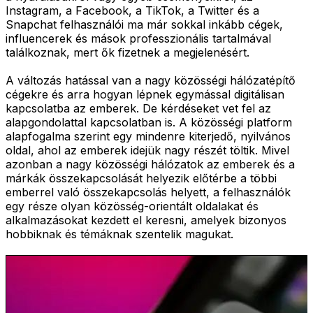
Instagram, a Facebook, a TikTok, a Twitter és a
Snapchat felhasználói ma már sokkal inkább cégek,
influencerek és mások professzionális tartalmával
találkoznak, mert ők fizetnek a megjelenésért.
A változás hatással van a nagy közösségi hálózatépítő
cégekre és arra hogyan lépnek egymással digitálisan
kapcsolatba az emberek. De kérdéseket vet fel az
alapgondolattal kapcsolatban is. A közösségi platform
alapfogalma szerint egy mindenre kiterjedő, nyilvános
oldal, ahol az emberek idejük nagy részét töltik. Mivel
azonban a nagy közösségi hálózatok az emberek és a
márkák összekapcsolását helyezik előtérbe a többi
emberrel való összekapcsolás helyett, a felhasználók
egy része olyan közösség-orientált oldalakat és
alkalmazásokat kezdett el keresni, amelyek bizonyos
hobbiknak és témáknak szentelik magukat.