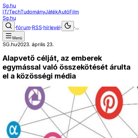
Sg.hu
IT/Tech
Tudomány
Játék
Autó
Film
Sg.hu
·
fórum
·
RSS
·
hírlevél
·
·
...
Menü
SG.hu
·
2023. április 23.
Alapvető célját, az emberek
egymással való összekötését árulta
el a közösségi média