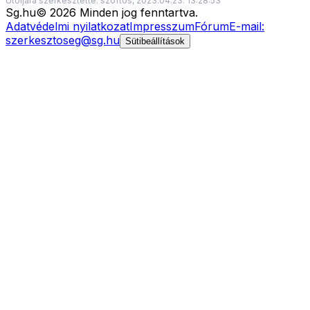
Utoljára szerkesztette: szoftos, 2023.04.23. 13:28:53
Sg
.hu
©
2026
Minden jog fenntartva.
Adatvédelmi nyilatkozat
Impresszum
Fórum
E-mail:
szerkesztoseg@sg.hu
Sütibeállítások