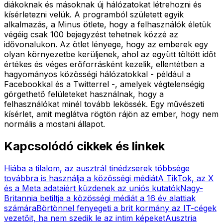
diákoknak és másoknak új hálózatokat létrehozni és
kísérletezni velük. A programból született egyik
alkalmazás, a Minus ötlete, hogy a felhasználók életük
végéig csak 100 bejegyzést tehetnek közzé az
idővonalukon. Az ötlet lényege, hogy az emberek egy
olyan környezetbe kerüljenek, ahol az együtt töltött időt
értékes és véges erőforrásként kezelik, ellentétben a
hagyományos közösségi hálózatokkal - például a
Facebookkal és a Twitterrel -, amelyek végtelenségig
görgethető felületeket használnak, hogy a
felhasználókat minél tovább lekössék. Egy művészeti
kísérlet, amit meglátva rögtön rájön az ember, hogy nem
normális a mostani állapot.
Kapcsolódó cikkek és linkek
Hiába a tilalom, az ausztrál tinédzserek többsége
továbbra is használja a közösségi médiát
A TikTok, az X
és a Meta adataiért küzdenek az uniós kutatók
Nagy-
Britannia betiltja a közösségi médiát a 16 év alattiak
számára
Börtönnel fenyegeti a brit kormány az IT-cégek
vezetőit, ha nem szedik le az intim képeket
Ausztria