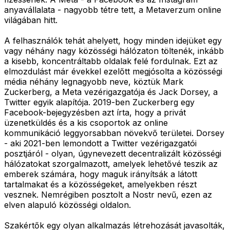
anyavállalata - nagyobb tétre tett, a Metaverzum online
világában hitt.
A felhasználók tehát ahelyett, hogy minden idejüket egy
vagy néhány nagy közösségi hálózaton töltenék, inkább
a kisebb, koncentráltabb oldalak felé fordulnak. Ezt az
elmozdulást már évekkel ezelőtt megjósolta a közösségi
média néhány legnagyobb neve, köztük Mark
Zuckerberg, a Meta vezérigazgatója és Jack Dorsey, a
Twitter egyik alapítója. 2019-ben Zuckerberg egy
Facebook-bejegyzésben azt írta, hogy a privát
üzenetküldés és a kis csoportok az online
kommunikáció leggyorsabban növekvő területei. Dorsey
- aki 2021-ben lemondott a Twitter vezérigazgatói
posztjáról - olyan, úgynevezett decentralizált közösségi
hálózatokat szorgalmazott, amelyek lehetővé teszik az
emberek számára, hogy maguk irányítsák a látott
tartalmakat és a közösségeket, amelyekben részt
vesznek. Nemrégiben posztolt a Nostr nevű, ezen az
elven alapuló közösségi oldalon.
Szakértők egy olyan alkalmazás létrehozását javasolták,