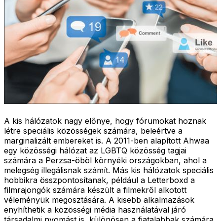
A kis hálózatok nagy előnye, hogy fórumokat hoznak
létre speciális közösségek számára, beleértve a
marginalizált embereket is. A 2011-ben alapított Ahwaa
egy közösségi hálózat az LGBTQ közösség tagjai
számára a Perzsa-öböl környéki országokban, ahol a
melegség illegálisnak számít. Más kis hálózatok speciális
hobbikra összpontosítanak, például a Letterboxd a
filmrajongók számára készült a filmekről alkotott
véleményük megosztására. A kisebb alkalmazások
enyhíthetik a közösségi média használatával járó
társadalmi nyomást is, különösen a fiatalabbak számára.