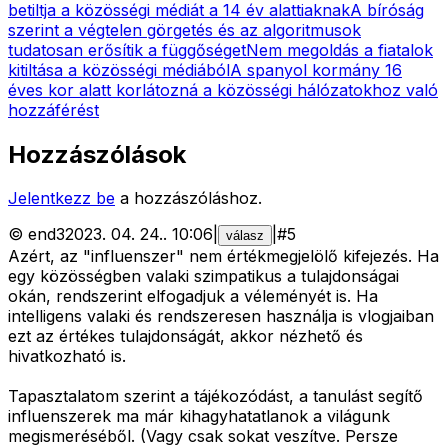
betiltja a közösségi médiát a 14 év alattiaknak
A bíróság
szerint a végtelen görgetés és az algoritmusok
tudatosan erősítik a függőséget
Nem megoldás a fiatalok
kitiltása a közösségi médiából
A spanyol kormány 16
éves kor alatt korlátozná a közösségi hálózatokhoz való
hozzáférést
Hozzászólások
Jelentkezz be
a hozzászóláshoz.
©
end3
2023. 04. 24.
.
10:06
|
|
#
5
válasz
Azért, az "influenszer" nem értékmegjelölő kifejezés. Ha
egy közösségben valaki szimpatikus a tulajdonságai
okán, rendszerint elfogadjuk a véleményét is. Ha
intelligens valaki és rendszeresen használja is vlogjaiban
ezt az értékes tulajdonságát, akkor nézhető és
hivatkozható is.
Tapasztalatom szerint a tájékozódást, a tanulást segítő
influenszerek ma már kihagyhatatlanok a világunk
megismeréséből. (Vagy csak sokat veszítve. Persze