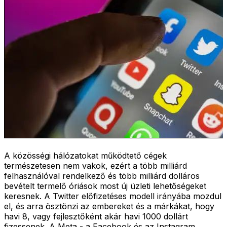
A közösségi hálózatokat működtető cégek
természetesen nem vakok, ezért a több milliárd
felhasználóval rendelkező és több milliárd dolláros
bevételt termelő óriások most új üzleti lehetőségeket
keresnek. A Twitter előfizetéses modell irányába mozdul
el, és arra ösztönzi az embereket és a márkákat, hogy
havi 8, vagy fejlesztőként akár havi 1000 dollárt
fizessenek. A Meta - a Facebook és az Instagram