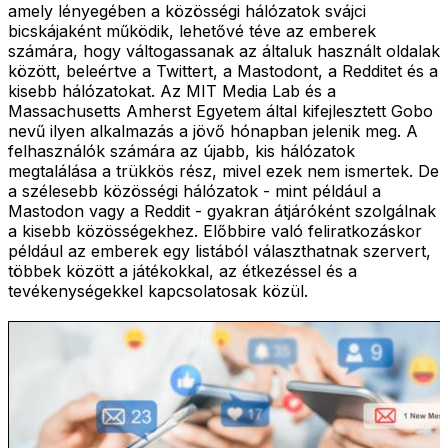
amely lényegében a közösségi hálózatok svájci
bicskájaként működik, lehetővé téve az emberek
számára, hogy váltogassanak az általuk használt oldalak
között, beleértve a Twittert, a Mastodont, a Redditet és a
kisebb hálózatokat. Az MIT Media Lab és a
Massachusetts Amherst Egyetem által kifejlesztett Gobo
nevű ilyen alkalmazás a jövő hónapban jelenik meg. A
felhasználók számára az újabb, kis hálózatok
megtalálása a trükkös rész, mivel ezek nem ismertek. De
a szélesebb közösségi hálózatok - mint például a
Mastodon vagy a Reddit - gyakran átjáróként szolgálnak
a kisebb közösségekhez. Előbbire való feliratkozáskor
például az emberek egy listából választhatnak szervert,
többek között a játékokkal, az étkezéssel és a
tevékenységekkel kapcsolatosak közül.