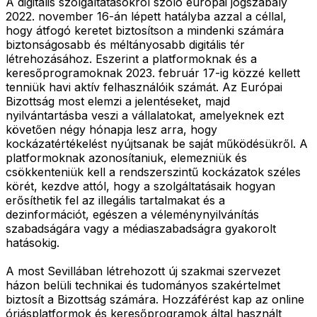
A digitális szolgáltatásokról szóló európai jogszabály
2022. november 16-án lépett hatályba azzal a céllal,
hogy átfogó keretet biztosítson a mindenki számára
biztonságosabb és méltányosabb digitális tér
létrehozásához. Eszerint a platformoknak és a
keresőprogramoknak 2023. február 17-ig közzé kellett
tenniük havi aktív felhasználóik számát. Az Európai
Bizottság most elemzi a jelentéseket, majd
nyilvántartásba veszi a vállalatokat, amelyeknek ezt
követően négy hónapja lesz arra, hogy
kockázatértékelést nyújtsanak be saját működésükről. A
platformoknak azonosítaniuk, elemezniük és
csökkenteniük kell a rendszerszintű kockázatok széles
körét, kezdve attól, hogy a szolgáltatásaik hogyan
erősíthetik fel az illegális tartalmakat és a
dezinformációt, egészen a véleménynyilvánítás
szabadságára vagy a médiaszabadságra gyakorolt
hatásokig.
A most Sevillában létrehozott új szakmai szervezet
házon belüli technikai és tudományos szakértelmet
biztosít a Bizottság számára. Hozzáférést kap az online
óriásplatformok és keresőprogramok által használt