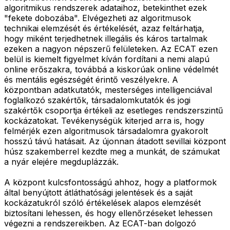
algoritmikus rendszerek adataihoz, betekinthet ezek
"fekete dobozába". Elvégezheti az algoritmusok
technikai elemzését és értékelését, azaz feltárhatja,
hogy miként terjedhetnek illegális és káros tartalmak
ezeken a nagyon népszerű felületeken. Az ECAT ezen
belül is kiemelt figyelmet kíván fordítani a nemi alapú
online erőszakra, továbbá a kiskorúak online védelmét
és mentális egészségét érintő veszélyekre. A
központban adatkutatók, mesterséges intelligenciával
foglalkozó szakértők, társadalomkutatók és jogi
szakértők csoportja értékeli az esetleges rendszerszintű
kockázatokat. Tevékenységük kiterjed arra is, hogy
felmérjék ezen algoritmusok társadalomra gyakorolt
hosszú távú hatásait. Az újonnan átadott sevillai központ
húsz szakemberrel kezdte meg a munkát, de számukat
a nyár elejére megduplázzák.
A központ kulcsfontosságú ahhoz, hogy a platformok
által benyújtott átláthatósági jelentések és a saját
kockázatukról szóló értékelések alapos elemzését
biztosítani lehessen, és hogy ellenőrzéseket lehessen
végezni a rendszereikben. Az ECAT-ban dolgozó