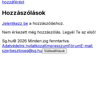
hozzáférést
Hozzászólások
Jelentkezz be
a hozzászóláshoz.
Nem érkezett még hozzászólás. Legyél Te az első!
Sg
.hu
©
2026
Minden jog fenntartva.
Adatvédelmi nyilatkozat
Impresszum
Fórum
E-mail:
szerkesztoseg@sg.hu
Sütibeállítások