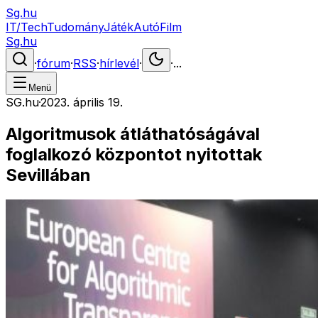
Sg.hu
IT/Tech
Tudomány
Játék
Autó
Film
Sg.hu
·
fórum
·
RSS
·
hírlevél
·
·
...
Menü
SG.hu
·
2023. április 19.
Algoritmusok átláthatóságával
foglalkozó központot nyitottak
Sevillában