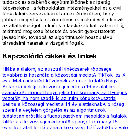
tudósok és szakértők együttműködnek az iparág
képviselőivel, a felsőoktatási intézményekkel és a civil
társadalmi szervezetekkel annak érdekében, hogy
jobban megértsék az algoritmusok működését: elemzik
az átláthatóságot, felmérik a kockázatokat, valamint új,
átlátható megközelítéseket és bevált gyakorlatokat
javasolnak, továbbá az algoritmusok hosszú távú
társadalmi hatásait is vizsgálni fogják.
Kapcsolódó cikkek és linkek
Hiába a tilalom, az ausztrál tinédzserek többsége
továbbra is használja a közösségi médiát
A TikTok, az X
és a Meta adataiért küzdenek az uniós kutatók
Nagy-
Britannia betiltja a közösségi médiát a 16 év alattiak
számára
Börtönnel fenyegeti a brit kormány az IT-cégek
vezetőit, ha nem szedik le az intim képeket
Ausztria
betiltja a közösségi médiát a 14 év alattiaknak
A bíróság
szerint a végtelen görgetés és az algoritmusok
tudatosan erősítik a függőséget
Nem megoldás a fiatalok
kitiltása a közösségi médiából
A spanyol kormány 16
éves kor alatt korlátozná a közösségi hálózatokhoz való