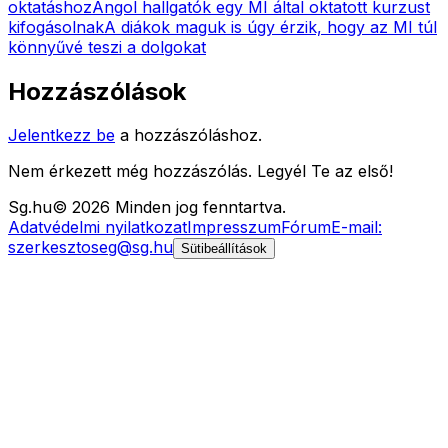
oktatáshoz
Angol hallgatók egy MI által oktatott kurzust
kifogásolnak
A diákok maguk is úgy érzik, hogy az MI túl
könnyűvé teszi a dolgokat
Hozzászólások
Jelentkezz be
a hozzászóláshoz.
Nem érkezett még hozzászólás. Legyél Te az első!
Sg
.hu
©
2026
Minden jog fenntartva.
Adatvédelmi nyilatkozat
Impresszum
Fórum
E-mail:
szerkesztoseg@sg.hu
Sütibeállítások