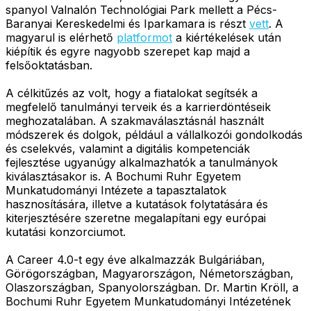
spanyol Valnalón Technológiai Park mellett a Pécs-
Baranyai Kereskedelmi és Iparkamara is részt
vett
. A
magyarul is elérhető
platformot
a kiértékelések után
kiépítik és egyre nagyobb szerepet kap majd a
felsőoktatásban.
A célkitűzés az volt, hogy a fiatalokat segítsék a
megfelelő tanulmányi terveik és a karrierdöntéseik
meghozatalában. A szakmaválasztásnál használt
módszerek és dolgok, például a vállalkozói gondolkodás
és cselekvés, valamint a digitális kompetenciák
fejlesztése ugyanúgy alkalmazhatók a tanulmányok
kiválasztásakor is. A Bochumi Ruhr Egyetem
Munkatudományi Intézete a tapasztalatok
hasznosítására, illetve a kutatások folytatására és
kiterjesztésére szeretne megalapítani egy európai
kutatási konzorciumot.
A Career 4.0-t egy éve alkalmazzák Bulgáriában,
Görögországban, Magyarországon, Németországban,
Olaszországban, Spanyolországban. Dr. Martin Kröll, a
Bochumi Ruhr Egyetem Munkatudományi Intézetének