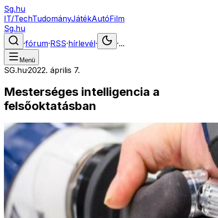
Sg.hu
IT/Tech
Tudomány
Játék
Autó
Film
Sg.hu
·
fórum
·
RSS
·
hírlevél
·
·
...
Menü
SG.hu
·
2022. április 7.
Mesterséges intelligencia a
felsőoktatásban