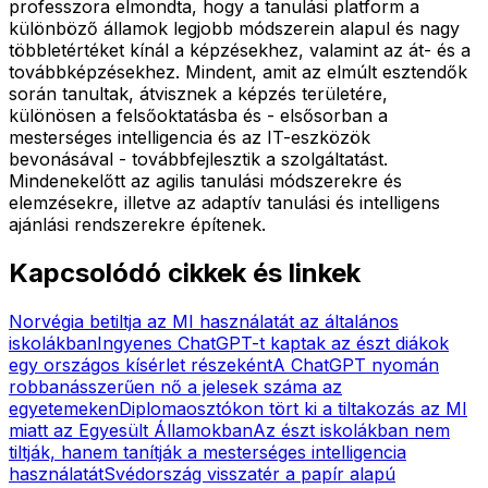
professzora elmondta, hogy a tanulási platform a
különböző államok legjobb módszerein alapul és nagy
többletértéket kínál a képzésekhez, valamint az át- és a
továbbképzésekhez. Mindent, amit az elmúlt esztendők
során tanultak, átvisznek a képzés területére,
különösen a felsőoktatásba és - elsősorban a
mesterséges intelligencia és az IT-eszközök
bevonásával - továbbfejlesztik a szolgáltatást.
Mindenekelőtt az agilis tanulási módszerekre és
elemzésekre, illetve az adaptív tanulási és intelligens
ajánlási rendszerekre építenek.
Kapcsolódó cikkek és linkek
Norvégia betiltja az MI használatát az általános
iskolákban
Ingyenes ChatGPT-t kaptak az észt diákok
egy országos kísérlet részeként
A ChatGPT nyomán
robbanásszerűen nő a jelesek száma az
egyetemeken
Diplomaosztókon tört ki a tiltakozás az MI
miatt az Egyesült Államokban
Az észt iskolákban nem
tiltják, hanem tanítják a mesterséges intelligencia
használatát
Svédország visszatér a papír alapú