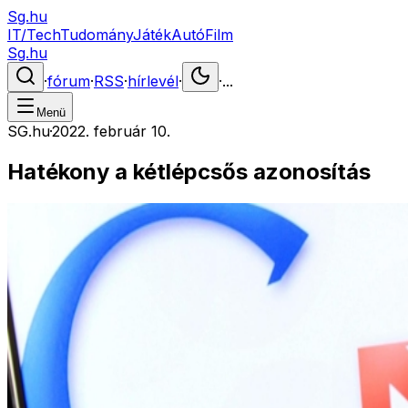
Sg.hu
IT/Tech
Tudomány
Játék
Autó
Film
Sg.hu
·
fórum
·
RSS
·
hírlevél
·
·
...
Menü
SG.hu
·
2022. február 10.
Hatékony a kétlépcsős azonosítás