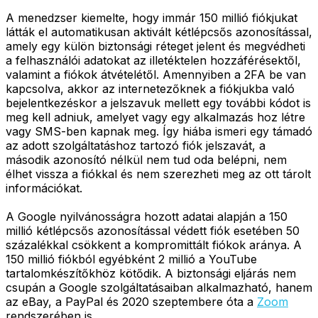
A menedzser kiemelte, hogy immár 150 millió fiókjukat
látták el automatikusan aktivált kétlépcsős azonosítással,
amely egy külön biztonsági réteget jelent és megvédheti
a felhasználói adatokat az illetéktelen hozzáférésektől,
valamint a fiókok átvételétől. Amennyiben a 2FA be van
kapcsolva, akkor az internetezőknek a fiókjukba való
bejelentkezéskor a jelszavuk mellett egy további kódot is
meg kell adniuk, amelyet vagy egy alkalmazás hoz létre
vagy SMS-ben kapnak meg. Így hiába ismeri egy támadó
az adott szolgáltatáshoz tartozó fiók jelszavát, a
második azonosító nélkül nem tud oda belépni, nem
élhet vissza a fiókkal és nem szerezheti meg az ott tárolt
információkat.
A Google nyilvánosságra hozott adatai alapján a 150
millió kétlépcsős azonosítással védett fiók esetében 50
százalékkal csökkent a kompromittált fiókok aránya. A
150 millió fiókból egyébként 2 millió a YouTube
tartalomkészítőkhöz kötődik. A biztonsági eljárás nem
csupán a Google szolgáltatásaiban alkalmazható, hanem
az eBay, a PayPal és 2020 szeptembere óta a
Zoom
rendszerében is.