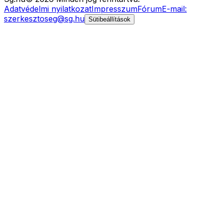
Adatvédelmi nyilatkozat
Impresszum
Fórum
E-mail:
szerkesztoseg@sg.hu
Sütibeállítások