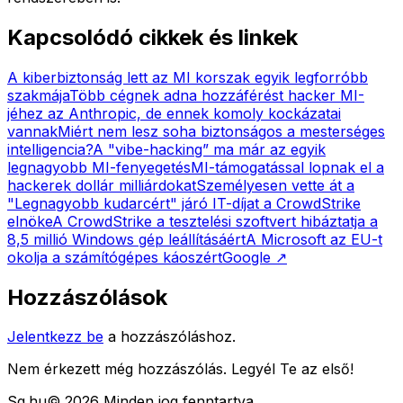
Kapcsolódó cikkek és linkek
A kiberbiztonság lett az MI korszak egyik legforróbb
szakmája
Több cégnek adna hozzáférést hacker MI-
jéhez az Anthropic, de ennek komoly kockázatai
vannak
Miért nem lesz soha biztonságos a mesterséges
intelligencia?
A "vibe-hacking” ma már az egyik
legnagyobb MI-fenyegetés
MI-támogatással lopnak el a
hackerek dollár milliárdokat
Személyesen vette át a
"Legnagyobb kudarcért" járó IT-díjat a CrowdStrike
elnöke
A CrowdStrike a tesztelési szoftvert hibáztatja a
8,5 millió Windows gép leállításáért
A Microsoft az EU-t
okolja a számítógépes káoszért
Google
↗
Hozzászólások
Jelentkezz be
a hozzászóláshoz.
Nem érkezett még hozzászólás. Legyél Te az első!
Sg
.hu
©
2026
Minden jog fenntartva.