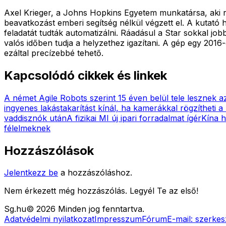
Axel Krieger, a Johns Hopkins Egyetem munkatársa, aki ré
beavatkozást emberi segítség nélkül végzett el. A kutat
feladatát tudták automatizálni. Ráadásul a Star sokkal jo
valós időben tudja a helyzethez igazítani. A gép egy 2016
ezáltal precízebbé tehető.
Kapcsolódó cikkek és linkek
A német Agile Robots szerint 15 éven belül tele lesznek 
ingyenes lakástakarítást kínál, ha kamerákkal rögzítheti
vaddisznók után
A fizikai MI új ipari forradalmat ígér
Kína h
félelmeknek
Hozzászólások
Jelentkezz be
a hozzászóláshoz.
Nem érkezett még hozzászólás. Legyél Te az első!
Sg
.hu
©
2026
Minden jog fenntartva.
Adatvédelmi nyilatkozat
Impresszum
Fórum
E-mail:
szerkes