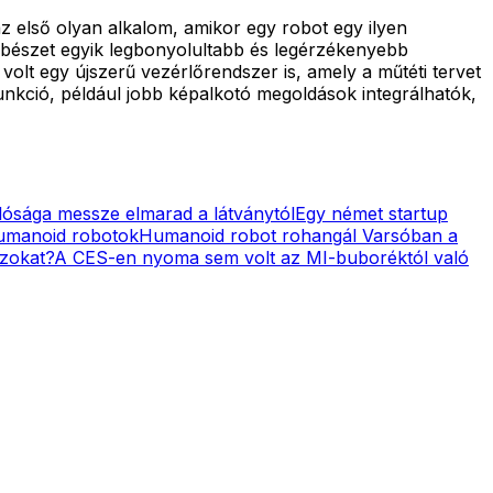
az első olyan alkalom, amikor egy robot egy ilyen
sebészet egyik legbonyolultabb és legérzékenyebb
volt egy újszerű vezérlőrendszer is, amely a műtéti tervet
funkció, például jobb képalkotó megoldások integrálhatók,
lósága messze elmarad a látványtól
Egy német startup
humanoid robotok
Humanoid robot rohangál Varsóban a
azokat?
A CES-en nyoma sem volt az MI-buboréktól való