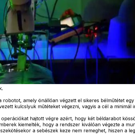
k.
robotot, amely önállóan végzett el sikeres bélműtétet eg
ezett kulcslyuk műtéteket végezni, vagyis a cél a minimál i
erációkat hajtott végre azért, hogy két béldarabot kössö
mberek kiemelték, hogy a rendszer kiválóan végezte a munk
sszekötésekor a sebészek keze nem remeghet, hiszen a leg