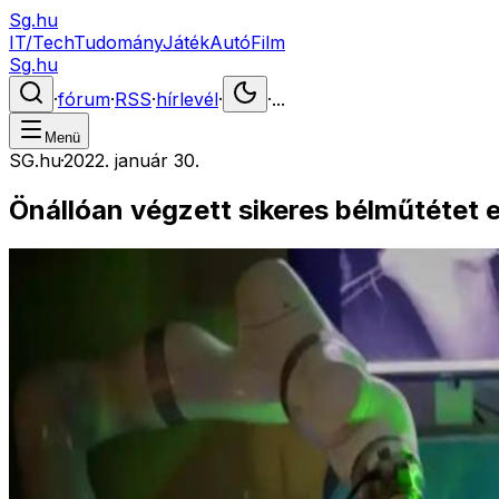
Sg.hu
IT/Tech
Tudomány
Játék
Autó
Film
Sg.hu
·
fórum
·
RSS
·
hírlevél
·
·
...
Menü
SG.hu
·
2022. január 30.
Önállóan végzett sikeres bélműtétet 