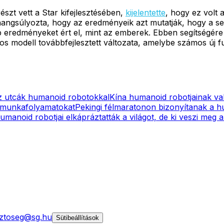
szt vett a Star kifejlesztésében,
kijelentette
, hogy ez volt 
ó hangsúlyozta, hogy az eredményeik azt mutatják, hogy a 
bb eredményeket ért el, mint az emberek. Ebben segítségére 
-os modell továbbfejlesztett változata, amelybe számos új 
az utcák humanoid robotokkal
Kína humanoid robotjainak va
 a munkafolyamatokat
Pekingi félmaratonon bizonyítanak a 
umanoid robotjai elkápráztatták a világot, de ki veszi meg 
ztoseg@sg.hu
Sütibeállítások