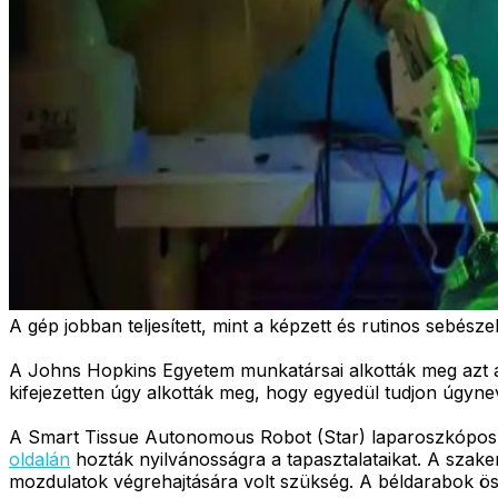
A gép jobban teljesített, mint a képzett és rutinos sebésze
A Johns Hopkins Egyetem munkatársai alkották meg azt a 
kifejezetten úgy alkották meg, hogy egyedül tudjon úgynev
A Smart Tissue Autonomous Robot (Star) laparoszkópos op
oldalán
hozták nyilvánosságra a tapasztalataikat. A szake
mozdulatok végrehajtására volt szükség. A béldarabok ö