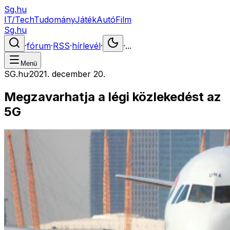
Sg.hu
IT/Tech
Tudomány
Játék
Autó
Film
Sg.hu
·
fórum
·
RSS
·
hírlevél
·
·
...
Menü
SG.hu
·
2021. december 20.
Megzavarhatja a légi közlekedést az
5G