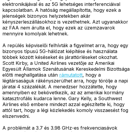
elektronikájával és az 5G lehetséges interferenciáival
kapcsolatban. A hatóság megállapította, hogy ezek a
jelenségek bizonyos helyzetekben akár
kényszerleszállásokhoz is vezethetnek. Azt ugyanakkor
az FAA nem árulta el, hogy ezek az üzemzavarok
mennyire komolyak lehetnek.
A repülés képviselői felhívták a figyelmet arra, hogy egy
bizonyos típusú 5G-hálózat kiépítése és használata
többek között késéseket és járattörléseket okozhat.
Scott Kirby, a United Airlines vezetője az Amerikai
Egyesült Államok Szenátusának Kereskedelmi Bizottsága
előtti meghallgatása után
rámutatott
, hogy a
légitársaságuk rákényszerülhet arra, hogy törölje a napi
járatai 4 százalékát. A menedzser hozzátette, hogy
amennyiben ez bekövetkezik, az az amerikai kormány
katasztrofális kudarca lenne. Gary Kelly, a Southwest
Airlines első embere mindezt azzal egészítette ki, hogy
attól tart, hogy a légi közlekedés komoly visszaesést fog
elszenvedni.
A problémát a 3.7 és 3.98 GHz-es frekvenciasávok