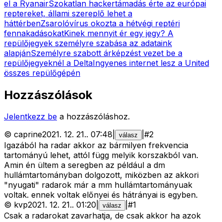
el a Ryanair
Szokatlan hackertámadás érte az európai
reptereket, állami szereplő lehet a
háttérben
Zsarolóvírus okozta a hétvégi reptéri
fennakadásokat
Kinek mennyit ér egy jegy? A
repülőjegyek személyre szabása az adataink
alapján
Személyre szabott árképzést vezet be a
repülőjegyeknél a Delta
Ingyenes internet lesz a United
összes repülőgépén
Hozzászólások
Jelentkezz be
a hozzászóláshoz.
©
caprine
2021. 12. 21.
.
07:48
|
|
#
2
válasz
Igazából ha radar akkor az bármilyen frekvencia
tartományú lehet, attól függ melyik korszakból van.
Amin én ültem a seregben az például a dm
hullámtartományban dolgozott, miközben az akkori
"nyugati" radarok már a mm hullámtartományuak
voltak. ennek voltak előnyei és hátrányai is egyben.
©
kvp
2021. 12. 21.
.
01:20
|
|
#
1
válasz
Csak a radarokat zavarhatja, de csak akkor ha azok