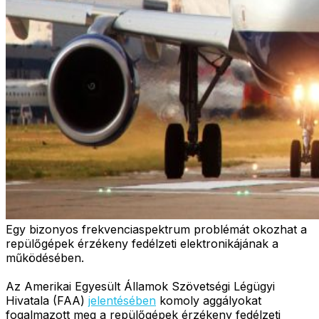
Egy bizonyos frekvenciaspektrum problémát okozhat a
repülőgépek érzékeny fedélzeti elektronikájának a
működésében.
Az Amerikai Egyesült Államok Szövetségi Légügyi
Hivatala (FAA)
jelentésében
komoly aggályokat
fogalmazott meg a repülőgépek érzékeny fedélzeti