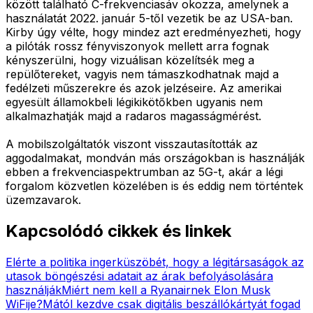
között található C-frekvenciasáv okozza, amelynek a
használatát 2022. január 5-től vezetik be az USA-ban.
Kirby úgy vélte, hogy mindez azt eredményezheti, hogy
a pilóták rossz fényviszonyok mellett arra fognak
kényszerülni, hogy vizuálisan közelítsék meg a
repülőtereket, vagyis nem támaszkodhatnak majd a
fedélzeti műszerekre és azok jelzéseire. Az amerikai
egyesült államokbeli légikikötőkben ugyanis nem
alkalmazhatják majd a radaros magasságmérést.
A mobilszolgáltatók viszont visszautasították az
aggodalmakat, mondván más országokban is használják
ebben a frekvenciaspektrumban az 5G-t, akár a légi
forgalom közvetlen közelében is és eddig nem történtek
üzemzavarok.
Kapcsolódó cikkek és linkek
Elérte a politika ingerküszöbét, hogy a légitársaságok az
utasok böngészési adatait az árak befolyásolására
használják
Miért nem kell a Ryanairnek Elon Musk
WiFije?
Mától kezdve csak digitális beszállókártyát fogad