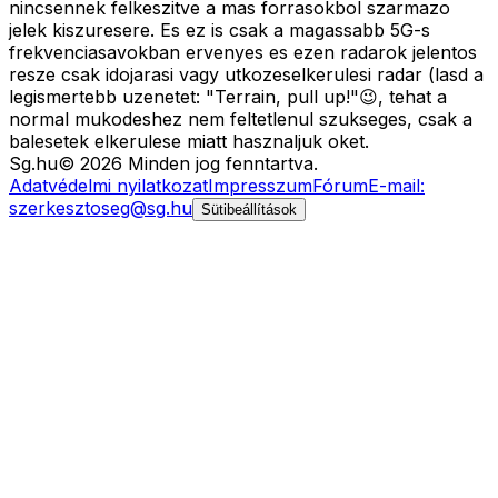
nincsennek felkeszitve a mas forrasokbol szarmazo
jelek kiszuresere. Es ez is csak a magassabb 5G-s
frekvenciasavokban ervenyes es ezen radarok jelentos
resze csak idojarasi vagy utkozeselkerulesi radar (lasd a
legismertebb uzenetet: "Terrain, pull up!"😉, tehat a
normal mukodeshez nem feltetlenul szukseges, csak a
balesetek elkerulese miatt hasznaljuk oket.
Sg
.hu
©
2026
Minden jog fenntartva.
Adatvédelmi nyilatkozat
Impresszum
Fórum
E-mail:
szerkesztoseg@sg.hu
Sütibeállítások