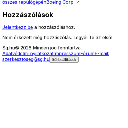
összes repülőgépén
Boeing Corp.
↗
Hozzászólások
Jelentkezz be
a hozzászóláshoz.
Nem érkezett még hozzászólás. Legyél Te az első!
Sg
.hu
©
2026
Minden jog fenntartva.
Adatvédelmi nyilatkozat
Impresszum
Fórum
E-mail:
szerkesztoseg@sg.hu
Sütibeállítások