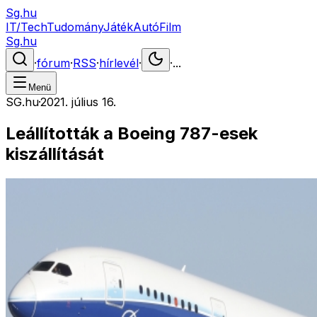
Sg.hu
IT/Tech
Tudomány
Játék
Autó
Film
Sg.hu
·
fórum
·
RSS
·
hírlevél
·
·
...
Menü
SG.hu
·
2021. július 16.
Leállították a Boeing 787-esek
kiszállítását