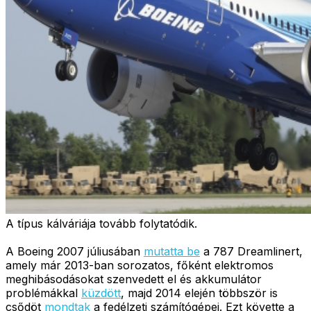
A típus kálváriája tovább folytatódik.
A Boeing 2007 júliusában
mutatta be
a 787 Dreamlinert,
amely már 2013-ban sorozatos, főként elektromos
meghibásodásokat szenvedett el és akkumulátor
problémákkal
küzdött
, majd 2014 elején többször is
csődöt
mondtak
a fedélzeti számítógépei. Ezt követte a