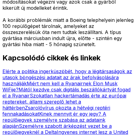
módosításokat végezni vagy azok csak a gyárból
kikerült új modelleket érintik.
A korábbi problémák miatt a Boeing telephelyein jelenleg
100 repülőgépet tárolnak, amelyeket az
összeszerelésük óta nem tudtak leszállítani. A típus
gyártása márciusban indult újra, előtte - szintén egy
gyártási hiba miatt - 5 hónapig szünetelt.
Kapcsolódó cikkek és linkek
Elérte a politika ingerküszöbét, hogy a légitársaságok az
utasok böngészési adatait az árak befolyásolására
használják
Miért nem kell a Ryanairnek Elon Musk
WiFije?
Mától kezdve csak digitális beszállókártyát fogad
el a Ryanair
Szokatlan hackertámadás érte az európai
reptereket, állami szereplő lehet a
háttérben
Zsarolóvírus okozta a hétvégi reptéri
fennakadásokat
Kinek mennyit ér egy jegy? A
repülőjegyek személyre szabása az adataink
alapján
Személyre szabott árképzést vezet be a
repülőjegyeknél a Delta
Ingyenes internet lesz a United