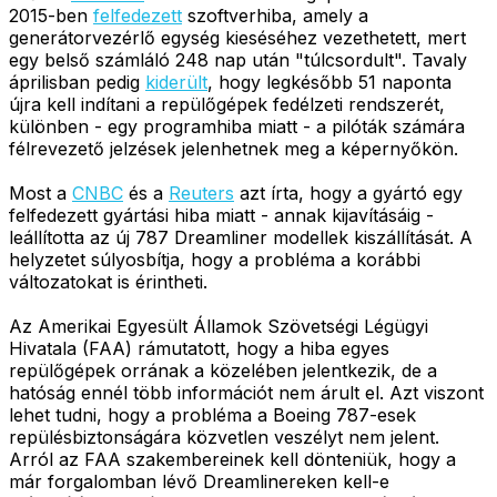
2015-ben
felfedezett
szoftverhiba, amely a
generátorvezérlő egység kieséséhez vezethetett, mert
egy belső számláló 248 nap után "túlcsordult". Tavaly
áprilisban pedig
kiderült
, hogy legkésőbb 51 naponta
újra kell indítani a repülőgépek fedélzeti rendszerét,
különben - egy programhiba miatt - a pilóták számára
félrevezető jelzések jelenhetnek meg a képernyőkön.
Most a
CNBC
és a
Reuters
azt írta, hogy a gyártó egy
felfedezett gyártási hiba miatt - annak kijavításáig -
leállította az új 787 Dreamliner modellek kiszállítását. A
helyzetet súlyosbítja, hogy a probléma a korábbi
változatokat is érintheti.
Az Amerikai Egyesült Államok Szövetségi Légügyi
Hivatala (FAA) rámutatott, hogy a hiba egyes
repülőgépek orrának a közelében jelentkezik, de a
hatóság ennél több információt nem árult el. Azt viszont
lehet tudni, hogy a probléma a Boeing 787-esek
repülésbiztonságára közvetlen veszélyt nem jelent.
Arról az FAA szakembereinek kell dönteniük, hogy a
már forgalomban lévő Dreamlinereken kell-e