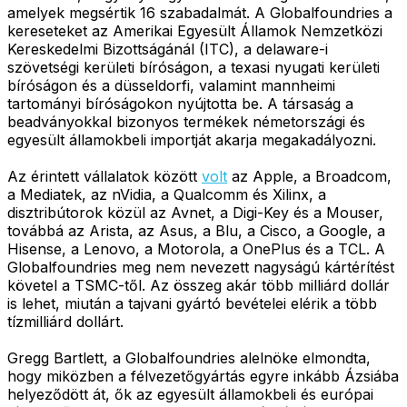
amelyek megsértik 16 szabadalmát. A Globalfoundries a
kereseteket az Amerikai Egyesült Államok Nemzetközi
Kereskedelmi Bizottságánál (ITC), a delaware-i
szövetségi kerületi bíróságon, a texasi nyugati kerületi
bíróságon és a düsseldorfi, valamint mannheimi
tartományi bíróságokon nyújtotta be. A társaság a
beadványokkal bizonyos termékek németországi és
egyesült államokbeli importját akarja megakadályozni.
Az érintett vállalatok között
volt
az Apple, a Broadcom,
a Mediatek, az nVidia, a Qualcomm és Xilinx, a
disztribútorok közül az Avnet, a Digi-Key és a Mouser,
továbbá az Arista, az Asus, a Blu, a Cisco, a Google, a
Hisense, a Lenovo, a Motorola, a OnePlus és a TCL. A
Globalfoundries meg nem nevezett nagyságú kártérítést
követel a TSMC-től. Az összeg akár több milliárd dollár
is lehet, miután a tajvani gyártó bevételei elérik a több
tízmilliárd dollárt.
Gregg Bartlett, a Globalfoundries alelnöke elmondta,
hogy miközben a félvezetőgyártás egyre inkább Ázsiába
helyeződött át, ők az egyesült államokbeli és európai