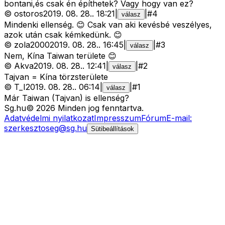
bontani,és csak én építhetek? Vagy hogy van ez?
©
ostoros
2019. 08. 28.
.
18:21
|
|
#
4
válasz
Mindenki ellenség. 😊 Csak van aki kevésbé veszélyes,
azok után csak kémkedünk. 😊
©
zola2000
2019. 08. 28.
.
16:45
|
|
#
3
válasz
Nem, Kína Taiwan területe 😊
©
Akva
2019. 08. 28.
.
12:41
|
|
#
2
válasz
Tajvan = Kína törzsterülete
©
T_I
2019. 08. 28.
.
06:14
|
|
#
1
válasz
Már Taiwan (Tajvan) is ellenség?
Sg
.hu
©
2026
Minden jog fenntartva.
Adatvédelmi nyilatkozat
Impresszum
Fórum
E-mail:
szerkesztoseg@sg.hu
Sütibeállítások