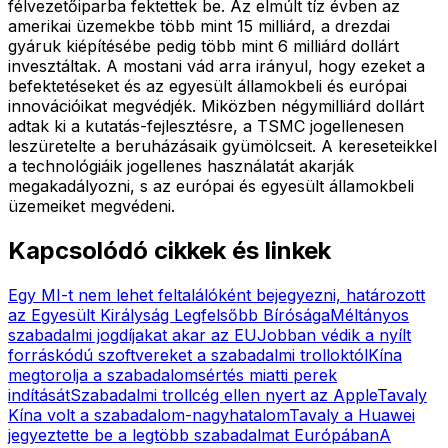
félvezetőiparba fektettek be. Az elmúlt tíz évben az
amerikai üzemekbe több mint 15 milliárd, a drezdai
gyáruk kiépítésébe pedig több mint 6 milliárd dollárt
invesztáltak. A mostani vád arra irányul, hogy ezeket a
befektetéseket és az egyesült államokbeli és európai
innovációikat megvédjék. Miközben négymilliárd dollárt
adtak ki a kutatás-fejlesztésre, a TSMC jogellenesen
leszüretelte a beruházásaik gyümölcseit. A kereseteikkel
a technológiáik jogellenes használatát akarják
megakadályozni, s az európai és egyesült államokbeli
üzemeiket megvédeni.
Kapcsolódó cikkek és linkek
Egy MI-t nem lehet feltalálóként bejegyezni, határozott
az Egyesült Királyság Legfelsőbb Bírósága
Méltányos
szabadalmi jogdíjakat akar az EU
Jobban védik a nyílt
forráskódú szoftvereket a szabadalmi trolloktól
Kína
megtorolja a szabadalomsértés miatti perek
indítását
Szabadalmi trollcég ellen nyert az Apple
Tavaly
Kína volt a szabadalom-nagyhatalom
Tavaly a Huawei
jegyeztette be a legtöbb szabadalmat Európában
A