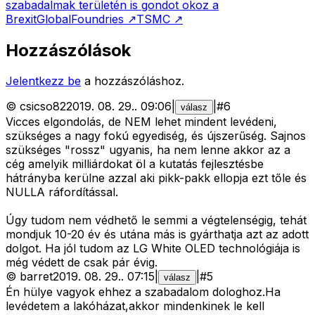
szabadalmak területén is gondot okoz a
Brexit
GlobalFoundries
↗
TSMC
↗
Hozzászólások
Jelentkezz be
a hozzászóláshoz.
©
csicso82
2019. 08. 29.
.
09:06
|
|
#
6
válasz
Vicces elgondolás, de NEM lehet mindent levédeni,
szükséges a nagy fokú egyediség, és újszerűség. Sajnos
szükséges "rossz" ugyanis, ha nem lenne akkor az a
cég amelyik milliárdokat öl a kutatás fejlesztésbe
hátrányba kerülne azzal aki pikk-pakk ellopja ezt tőle és
NULLA ráfordítással.
Úgy tudom nem védhető le semmi a végtelenségig, tehát
mondjuk 10-20 év és utána más is gyárthatja azt az adott
dolgot. Ha jól tudom az LG White OLED technológiája is
még védett de csak pár évig.
©
barret
2019. 08. 29.
.
07:15
|
|
#
5
válasz
Én hülye vagyok ehhez a szabadalom dologhoz.Ha
levédetem a lakóházat,akkor mindenkinek le kell