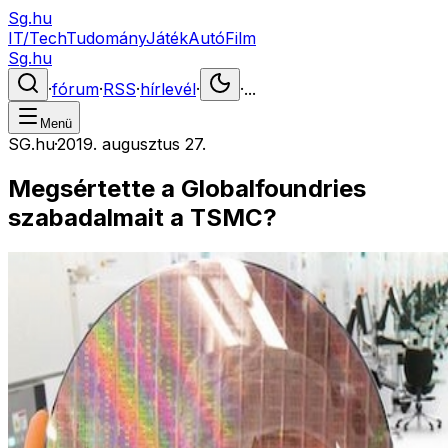
Sg.hu
IT/Tech
Tudomány
Játék
Autó
Film
Sg.hu
·
fórum
·
RSS
·
hírlevél
·
·
...
Menü
SG.hu
·
2019. augusztus 27.
Megsértette a Globalfoundries
szabadalmait a TSMC?