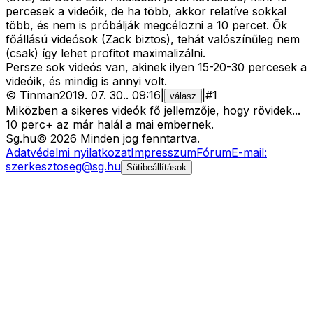
percesek a videóik, de ha több, akkor relatíve sokkal
több, és nem is próbálják megcélozni a 10 percet. Ők
főállású videósok (Zack biztos), tehát valószínűleg nem
(csak) így lehet profitot maximalizálni.
Persze sok videós van, akinek ilyen 15-20-30 percesek a
videóik, és mindig is annyi volt.
©
Tinman
2019. 07. 30.
.
09:16
|
|
#
1
válasz
Miközben a sikeres videók fő jellemzője, hogy rövidek...
10 perc+ az már halál a mai embernek.
Sg
.hu
©
2026
Minden jog fenntartva.
Adatvédelmi nyilatkozat
Impresszum
Fórum
E-mail:
szerkesztoseg@sg.hu
Sütibeállítások