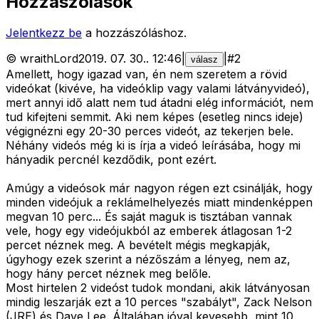
Hozzászólások
Jelentkezz be
a hozzászóláshoz.
©
wraithLord
2019. 07. 30.
.
12:46
|
|
#
2
válasz
Amellett, hogy igazad van, én nem szeretem a rövid
videókat (kivéve, ha videóklip vagy valami látványvideó),
mert annyi idő alatt nem tud átadni elég információt, nem
tud kifejteni semmit. Aki nem képes (esetleg nincs ideje)
végignézni egy 20-30 perces videót, az tekerjen bele.
Néhány videós még ki is írja a videó leírásába, hogy mi
hányadik percnél kezdődik, pont ezért.
Amúgy a videósok már nagyon régen ezt csinálják, hogy
minden videójuk a reklámelhelyezés miatt mindenképpen
megvan 10 perc... És saját maguk is tisztában vannak
vele, hogy egy videójukból az emberek átlagosan 1-2
percet néznek meg. A bevételt mégis megkapják,
úgyhogy ezek szerint a nézőszám a lényeg, nem az,
hogy hány percet néznek meg belőle.
Most hirtelen 2 videóst tudok mondani, akik látványosan
mindig leszarják ezt a 10 perces "szabályt", Zack Nelson
(JRE) és Dave Lee. Általában jóval kevesebb, mint 10