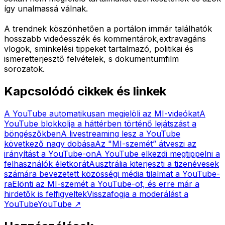
így unalmassá válnak.
A trendnek köszönhetően a portálon immár találhatók
hosszabb videóesszék és kommentárok,extravagáns
vlogok, sminkelési tippeket tartalmazó, politikai és
ismeretterjesztő felvételek, s dokumentumfilm
sorozatok.
Kapcsolódó cikkek és linkek
A YouTube automatikusan megjelöli az MI-videókat
A
YouTube blokkolja a háttérben történő lejátszást a
böngészőkben
A livestreaming lesz a YouTube
következő nagy dobása
Az "MI-szemét” átveszi az
irányítást a YouTube-on
A YouTube elkezdi megtippelni a
felhasználók életkorát
Ausztrália kiterjeszti a tizenévesek
számára bevezetett közösségi média tilalmat a YouTube-
ra
Elönti az MI-szemét a YouTube-ot, és erre már a
hirdetők is felfigyeltek
Visszafogja a moderálást a
YouTube
YouTube
↗