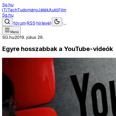
Sg.hu
IT/Tech
Tudomány
Játék
Autó
Film
Sg.hu
·
fórum
·
RSS
·
hírlevél
·
·
...
Menü
SG.hu
·
2019. július 29.
Egyre hosszabbak a YouTube-videók