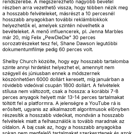
rendszerébe. A megszerezhető nagyobb bevétel
részben arra vezethető vissza, hogy többen nézik meg
a hosszabb felvételeket, másrészt a 10 percesnél
hosszabb anyagokban további reklámblokkok
helyezhetők el, amelyek szintén növelhetik a
bevételeket. A menő influencerek, pl. Jenna Marbles
már 20, míg Felix „PewDieDie” 30 perces
sorozatrészeket tesz fel, Shane Dawson legutóbbi
dokumentumfilmje pedig 60 perces volt.
Shelby Church közölte, hogy egy hosszabb tartalomba
szinte annyi hirdetést helyezhet el, amennyit nem
szégyell és júniusban ennek a módszernek
köszönhetően 6000 dollárt keresett, míg januárban a
rövidebb videóival csupán 1800 dollárt. A felvételek
stílusa nem változott, csak a hossza: a korábbi 7-8
perces anyagok helyett már 13-14 perces tartalmakat
töltött fel a platformra. A jelenségre a YouTube rá is
erősített, ugyanis az alkalmazott algoritmusok előnyben
részesítik a hosszabb videókat, mondván a hosszabb
felvételek miatt a felhasználók is tovább maradnak az
oldalon. A baj csak az, hogy a hosszabb anyagokba
sokan nem megfelelő tartalmakat szerkesztenek és azok