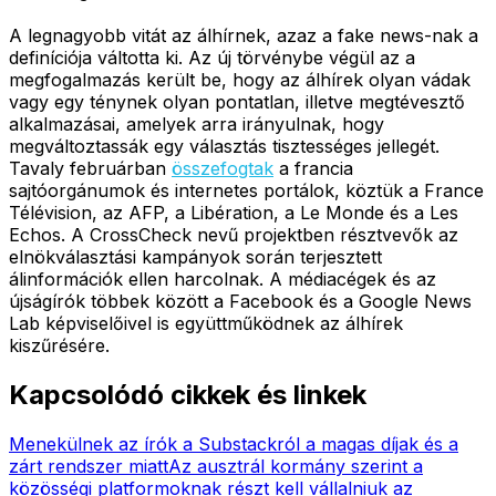
A legnagyobb vitát az álhírnek, azaz a fake news-nak a
definíciója váltotta ki. Az új törvénybe végül az a
megfogalmazás került be, hogy az álhírek olyan vádak
vagy egy ténynek olyan pontatlan, illetve megtévesztő
alkalmazásai, amelyek arra irányulnak, hogy
megváltoztassák egy választás tisztességes jellegét.
Tavaly februárban
összefogtak
a francia
sajtóorgánumok és internetes portálok, köztük a France
Télévision, az AFP, a Libération, a Le Monde és a Les
Echos. A CrossCheck nevű projektben résztvevők az
elnökválasztási kampányok során terjesztett
álinformációk ellen harcolnak. A médiacégek és az
újságírók többek között a Facebook és a Google News
Lab képviselőivel is együttműködnek az álhírek
kiszűrésére.
Kapcsolódó cikkek és linkek
Menekülnek az írók a Substackról a magas díjak és a
zárt rendszer miatt
Az ausztrál kormány szerint a
közösségi platformoknak részt kell vállalniuk az