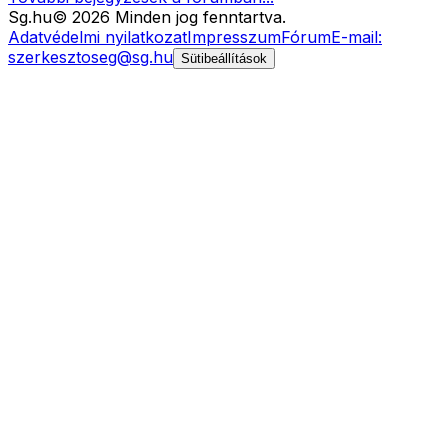
Sg
.hu
©
2026
Minden jog fenntartva.
Adatvédelmi nyilatkozat
Impresszum
Fórum
E-mail:
szerkesztoseg@sg.hu
Sütibeállítások