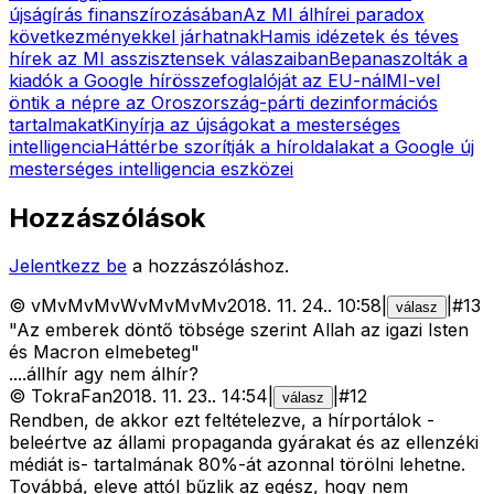
újságírás finanszírozásában
Az MI álhírei paradox
következményekkel járhatnak
Hamis idézetek és téves
hírek az MI asszisztensek válaszaiban
Bepanaszolták a
kiadók a Google hírösszefoglalóját az EU-nál
MI-vel
öntik a népre az Oroszország-párti dezinformációs
tartalmakat
Kinyírja az újságokat a mesterséges
intelligencia
Háttérbe szorítják a híroldalakat a Google új
mesterséges intelligencia eszközei
Hozzászólások
Jelentkezz be
a hozzászóláshoz.
©
vMvMvMvWvMvMvMv
2018. 11. 24.
.
10:58
|
|
#
13
válasz
"Az emberek döntő töbsége szerint Allah az igazi Isten
és Macron elmebeteg"
....állhír agy nem álhír?
©
TokraFan
2018. 11. 23.
.
14:54
|
|
#
12
válasz
Rendben, de akkor ezt feltételezve, a hírportálok -
beleértve az állami propaganda gyárakat és az ellenzéki
médiát is- tartalmának 80%-át azonnal törölni lehetne.
Továbbá, eleve attól bűzlik az egész, hogy nem