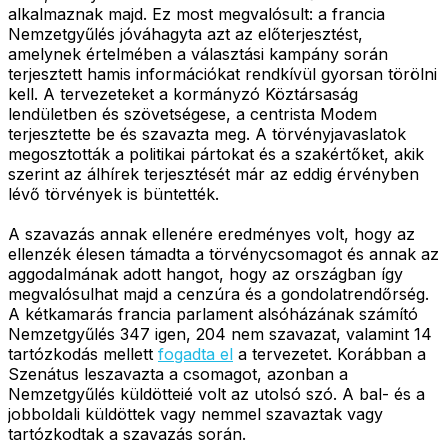
alkalmaznak majd. Ez most megvalósult: a francia
Nemzetgyűlés jóváhagyta azt az előterjesztést,
amelynek értelmében a választási kampány során
terjesztett hamis információkat rendkívül gyorsan törölni
kell. A tervezeteket a kormányzó Köztársaság
lendületben és szövetségese, a centrista Modem
terjesztette be és szavazta meg. A törvényjavaslatok
megosztották a politikai pártokat és a szakértőket, akik
szerint az álhírek terjesztését már az eddig érvényben
lévő törvények is büntették.
A szavazás annak ellenére eredményes volt, hogy az
ellenzék élesen támadta a törvénycsomagot és annak az
aggodalmának adott hangot, hogy az országban így
megvalósulhat majd a cenzúra és a gondolatrendőrség.
A kétkamarás francia parlament alsóházának számító
Nemzetgyűlés 347 igen, 204 nem szavazat, valamint 14
tartózkodás mellett
fogadta el
a tervezetet. Korábban a
Szenátus leszavazta a csomagot, azonban a
Nemzetgyűlés küldötteié volt az utolsó szó. A bal- és a
jobboldali küldöttek vagy nemmel szavaztak vagy
tartózkodtak a szavazás során.