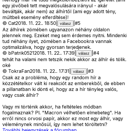
egy jövőbeli tett megvalósulására irányul - akár
beváltják, akár nem) az álhírtől (ami egy adott tény,
múltbeli esemény elferdítése)!
©
Cat
2018. 11. 22.
.
18:50
|
|
#
5
válasz
Az álhírek zömében ugyanazon néhány oldalon
jelennek meg. Ezeket meg sem érdemes nyitni. Mindenki
tud néhány ilyet, zömében a Facebookra vannak
optimalizálva, hogy gyorsan terjedjenek.
©
bPatrik0521
2018. 11. 22.
.
17:39
|
|
#
4
válasz
tehát ha valami nem tetszik nekik akkor az álhír és tölik.
oké
©
TokraFan
2018. 11. 22.
.
17:31
|
|
#
3
válasz
Csak az a probléma, hogy egy random hír a
közzétételkor vált ki reakciót az emberekből, de ebben
a pillanatban ki dönti el, hogy az a hír tényleg valós,
vagy csak álhír?
Vagy mi történik akkor, ha feltételes módban
fogalmaznak? Pl. "Macron vélhetően elmebeteg". Ha
erről nincs orvosi papír, akkor ez most egy álhír, vagy
véleménynek minősül, így nem lehet töröltetni?
További bejegyzések a fórumban...