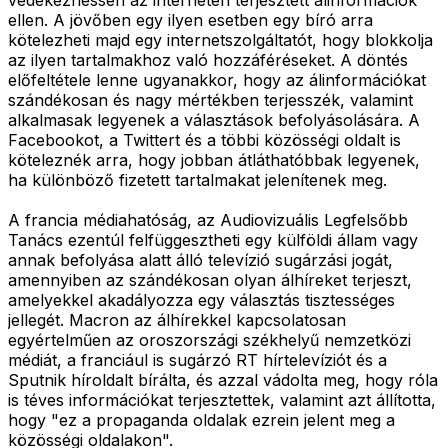
ellen. A jövőben egy ilyen esetben egy bíró arra
kötelezheti majd egy internetszolgáltatót, hogy blokkolja
az ilyen tartalmakhoz való hozzáféréseket. A döntés
előfeltétele lenne ugyanakkor, hogy az álinformációkat
szándékosan és nagy mértékben terjesszék, valamint
alkalmasak legyenek a választások befolyásolására. A
Facebookot, a Twittert és a többi közösségi oldalt is
köteleznék arra, hogy jobban átláthatóbbak legyenek,
ha különböző fizetett tartalmakat jelenítenek meg.
A francia médiahatóság, az Audiovizuális Legfelsőbb
Tanács ezentúl felfüggesztheti egy külföldi állam vagy
annak befolyása alatt álló televízió sugárzási jogát,
amennyiben az szándékosan olyan álhíreket terjeszt,
amelyekkel akadályozza egy választás tisztességes
jellegét. Macron az álhírekkel kapcsolatosan
egyértelműen az oroszországi székhelyű nemzetközi
médiát, a franciául is sugárzó RT hírtelevíziót és a
Sputnik híroldalt bírálta, és azzal vádolta meg, hogy róla
is téves információkat terjesztettek, valamint azt állította,
hogy "ez a propaganda oldalak ezrein jelent meg a
közösségi oldalakon".