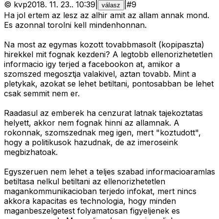
©
kvp
2018. 11. 23.
.
10:39
|
|
#
9
válasz
Ha jol ertem az lesz az alhir amit az allam annak mond.
Es azonnal torolni kell mindenhonnan.
Na most az egymas kozott tovabbmasolt (kopipaszta)
hirekkel mit fognak kezdeni? A legtobb ellenorizhetetlen
informacio igy terjed a facebookon at, amikor a
szomszed megosztja valakivel, aztan tovabb. Mint a
pletykak, azokat se lehet betiltani, pontosabban be lehet
csak semmit nem er.
Raadasul az emberek ha cenzurat latnak tajekoztatas
helyett, akkor nem fognak hinni az allamnak. A
rokonnak, szomszednak meg igen, mert "koztudott",
hogy a politikusok hazudnak, de az imeroseink
megbizhatoak.
Egyszeruen nem lehet a teljes szabad informacioaramlas
betiltasa nelkul betiltani az ellenorizhetetlen
magankommunikacioban terjedo infokat, mert nincs
akkora kapacitas es technologia, hogy minden
maganbeszelgetest folyamatosan figyeljenek es