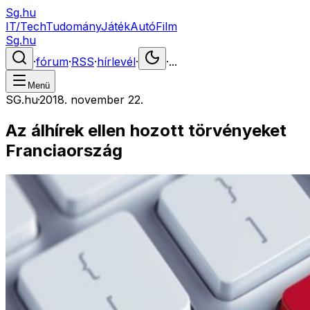
Sg.hu
IT/Tech
Tudomány
Játék
Autó
Film
Sg.hu
·
fórum
·
RSS
·
hírlevél
·
·
...
Menü
SG.hu
·
2018. november 22.
Az álhírek ellen hozott törvényeket
Franciaország