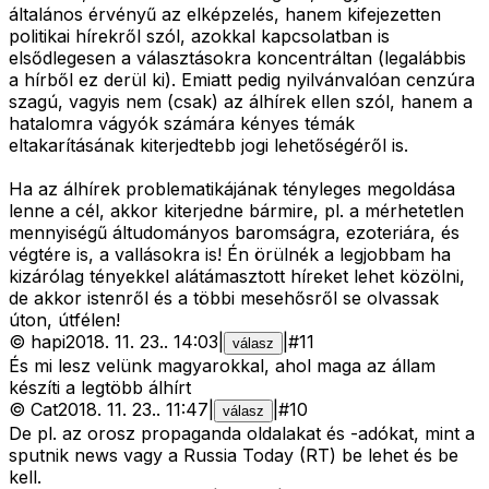
általános érvényű az elképzelés, hanem kifejezetten
politikai hírekről szól, azokkal kapcsolatban is
elsődlegesen a választásokra koncentráltan (legalábbis
a hírből ez derül ki). Emiatt pedig nyilvánvalóan cenzúra
szagú, vagyis nem (csak) az álhírek ellen szól, hanem a
hatalomra vágyók számára kényes témák
eltakarításának kiterjedtebb jogi lehetőségéről is.
Ha az álhírek problematikájának tényleges megoldása
lenne a cél, akkor kiterjedne bármire, pl. a mérhetetlen
mennyiségű áltudományos baromságra, ezoteriára, és
végtére is, a vallásokra is! Én örülnék a legjobbam ha
kizárólag tényekkel alátámasztott híreket lehet közölni,
de akkor istenről és a többi mesehősről se olvassak
úton, útfélen!
©
hapi
2018. 11. 23.
.
14:03
|
|
#
11
válasz
És mi lesz velünk magyarokkal, ahol maga az állam
készíti a legtöbb álhírt
©
Cat
2018. 11. 23.
.
11:47
|
|
#
10
válasz
De pl. az orosz propaganda oldalakat és -adókat, mint a
sputnik news vagy a Russia Today (RT) be lehet és be
kell.