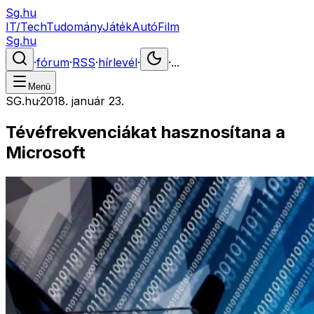
Sg.hu
IT/Tech
Tudomány
Játék
Autó
Film
Sg.hu
·
fórum
·
RSS
·
hírlevél
·
·
...
Menü
SG.hu
·
2018. január 23.
Tévéfrekvenciákat hasznosítana a
Microsoft