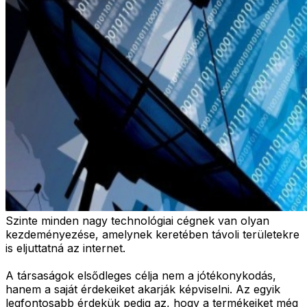
Szinte minden nagy technológiai cégnek van olyan
kezdeményezése, amelynek keretében távoli területekre
is eljuttatná az internet.
A társaságok elsődleges célja nem a jótékonykodás,
hanem a saját érdekeiket akarják képviselni. Az egyik
legfontosabb érdekük pedig az, hogy a termékeiket még