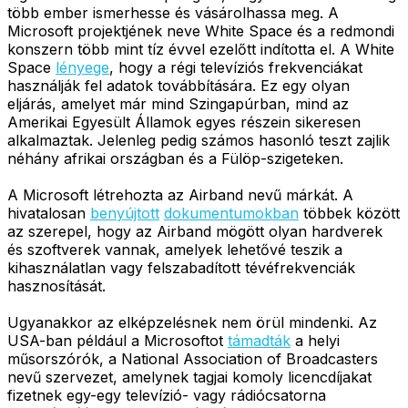
több ember ismerhesse és vásárolhassa meg. A
Microsoft projektjének neve White Space és a redmondi
konszern több mint tíz évvel ezelőtt indította el. A White
Space
lényege
, hogy a régi televíziós frekvenciákat
használják fel adatok továbbítására. Ez egy olyan
eljárás, amelyet már mind Szingapúrban, mind az
Amerikai Egyesült Államok egyes részein sikeresen
alkalmaztak. Jelenleg pedig számos hasonló teszt zajlik
néhány afrikai országban és a Fülöp-szigeteken.
A Microsoft létrehozta az Airband nevű márkát. A
hivatalosan
benyújtott
dokumentumokban
többek között
az szerepel, hogy az Airband mögött olyan hardverek
és szoftverek vannak, amelyek lehetővé teszik a
kihasználatlan vagy felszabadított tévéfrekvenciák
hasznosítását.
Ugyanakkor az elképzelésnek nem örül mindenki. Az
USA-ban például a Microsoftot
támadták
a helyi
műsorszórók, a National Association of Broadcasters
nevű szervezet, amelynek tagjai komoly licencdíjakat
fizetnek egy-egy televízió- vagy rádiócsatorna