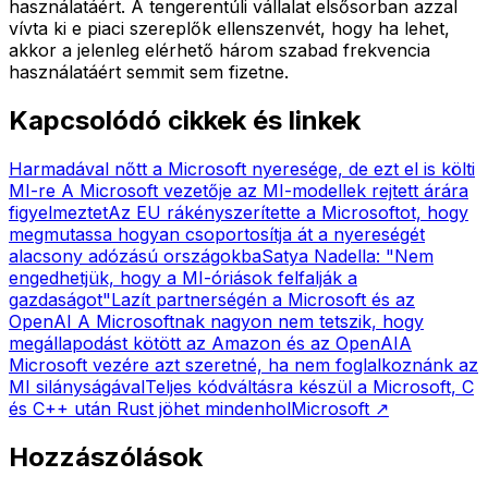
használatáért. A tengerentúli vállalat elsősorban azzal
vívta ki e piaci szereplők ellenszenvét, hogy ha lehet,
akkor a jelenleg elérhető három szabad frekvencia
használatáért semmit sem fizetne.
Kapcsolódó cikkek és linkek
Harmadával nőtt a Microsoft nyeresége, de ezt el is költi
MI-re
A Microsoft vezetője az MI-modellek rejtett árára
figyelmeztet
Az EU rákényszerítette a Microsoftot, hogy
megmutassa hogyan csoportosítja át a nyereségét
alacsony adózású országokba
Satya Nadella: "Nem
engedhetjük, hogy a MI-óriások felfalják a
gazdaságot"
Lazít partnerségén a Microsoft és az
OpenAI
A Microsoftnak nagyon nem tetszik, hogy
megállapodást kötött az Amazon és az OpenAI
A
Microsoft vezére azt szeretné, ha nem foglalkoznánk az
MI silányságával
Teljes kódváltásra készül a Microsoft, C
és C++ után Rust jöhet mindenhol
Microsoft
↗
Hozzászólások