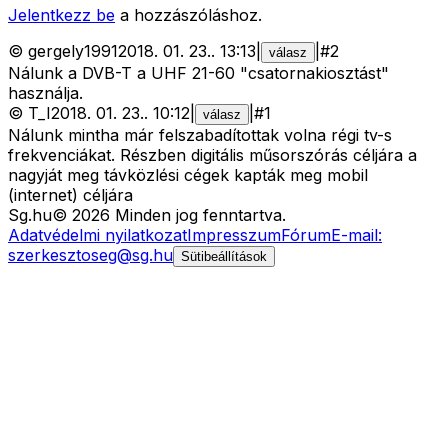
Jelentkezz be
a hozzászóláshoz.
©
gergely1991
2018. 01. 23.
.
13:13
|
|
#
2
válasz
Nálunk a DVB-T a UHF 21-60 "csatornakiosztást"
használja.
©
T_I
2018. 01. 23.
.
10:12
|
|
#
1
válasz
Nálunk mintha már felszabadítottak volna régi tv-s
frekvenciákat. Részben digitális műsorszórás céljára a
nagyját meg távközlési cégek kapták meg mobil
(internet) céljára
Sg
.hu
©
2026
Minden jog fenntartva.
Adatvédelmi nyilatkozat
Impresszum
Fórum
E-mail:
szerkesztoseg@sg.hu
Sütibeállítások