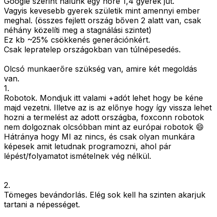
Google szerint nálunk egy nőre 1,4 gyerek jut.
Vagyis kevesebb gyerek születik mint amennyi ember
meghal. (összes fejlett ország bőven 2 alatt van, csak
néhány közelíti meg a stagnálási szintet)
Ez kb ~25% csökkenés generációnkért.
Csak lepratelep országokban van túlnépesedés.
Olcsó munkaerőre szükség van, amire két megoldás
van.
1.
Robotok. Mondjuk itt valami +adót lehet hogy be kéne
majd vezetni. Illetve az is az előnye hogy így vissza lehet
hozni a termelést az adott országba, foxconn robotok
nem dolgoznak olcsóbban mint az európai robotok 😄
Hátránya hogy MI az nincs, és csak olyan munkára
képesek amit letudnak programozni, ahol pár
lépést/folyamatot ismételnek vég nélkül.
2.
Tömeges bevándorlás. Elég sok kell ha szinten akarjuk
tartani a népességet.