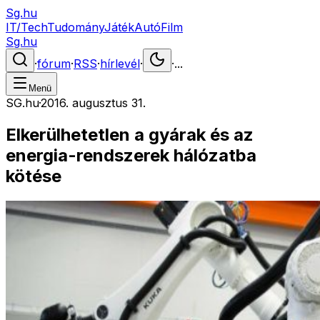
Sg.hu
IT/Tech
Tudomány
Játék
Autó
Film
Sg.hu
·
fórum
·
RSS
·
hírlevél
·
·
...
Menü
SG.hu
·
2016. augusztus 31.
Elkerülhetetlen a gyárak és az
energia-rendszerek hálózatba
kötése