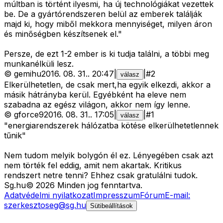
múltban is történt ilyesmi, ha új technológiákat vezettek
be. De a gyártórendszeren belül az emberek találják
majd ki, hogy miből mekkora mennyiséget, milyen áron
és minőségben készítsenek el."
Persze, de ezt 1-2 ember is ki tudja találni, a többi meg
munkanélküli lesz.
©
gemihu
2016. 08. 31.
.
20:47
|
|
#
2
válasz
Elkerülhetetlen, de csak mert,ha egyik elkezdi, akkor a
másik hátrányba kerül. Egyébként ha eleve nem
szabadna az egész világon, akkor nem így lenne.
©
gforce9
2016. 08. 31.
.
17:05
|
|
#
1
válasz
"energiarendszerek hálózatba kötése elkerülhetetlennek
tűnik"
Nem tudom melyik bolygón él ez. Lényegében csak azt
nem törték fel eddig, amit nem akartak. Kritikus
rendszert netre tenni? Ehhez csak gratulálni tudok.
Sg
.hu
©
2026
Minden jog fenntartva.
Adatvédelmi nyilatkozat
Impresszum
Fórum
E-mail:
szerkesztoseg@sg.hu
Sütibeállítások