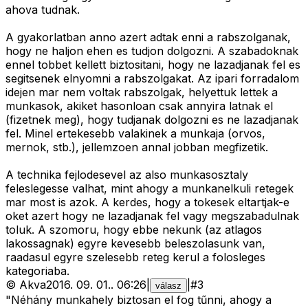
ahova tudnak.
A gyakorlatban anno azert adtak enni a rabszolganak,
hogy ne haljon ehen es tudjon dolgozni. A szabadoknak
ennel tobbet kellett biztositani, hogy ne lazadjanak fel es
segitsenek elnyomni a rabszolgakat. Az ipari forradalom
idejen mar nem voltak rabszolgak, helyettuk lettek a
munkasok, akiket hasonloan csak annyira latnak el
(fizetnek meg), hogy tudjanak dolgozni es ne lazadjanak
fel. Minel ertekesebb valakinek a munkaja (orvos,
mernok, stb.), jellemzoen annal jobban megfizetik.
A technika fejlodesevel az also munkasosztaly
feleslegesse valhat, mint ahogy a munkanelkuli retegek
mar most is azok. A kerdes, hogy a tokesek eltartjak-e
oket azert hogy ne lazadjanak fel vagy megszabadulnak
toluk. A szomoru, hogy ebbe nekunk (az atlagos
lakossagnak) egyre kevesebb beleszolasunk van,
raadasul egyre szelesebb reteg kerul a folosleges
kategoriaba.
©
Akva
2016. 09. 01.
.
06:26
|
|
#
3
válasz
"Néhány munkahely biztosan el fog tűnni, ahogy a