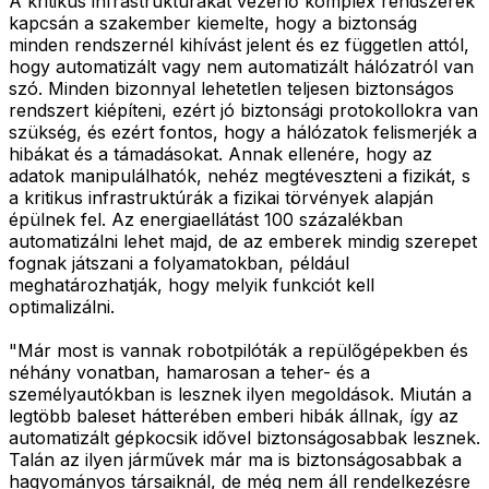
A kritikus infrastruktúrákat vezérlő komplex rendszerek
kapcsán a szakember kiemelte, hogy a biztonság
minden rendszernél kihívást jelent és ez független attól,
hogy automatizált vagy nem automatizált hálózatról van
szó. Minden bizonnyal lehetetlen teljesen biztonságos
rendszert kiépíteni, ezért jó biztonsági protokollokra van
szükség, és ezért fontos, hogy a hálózatok felismerjék a
hibákat és a támadásokat. Annak ellenére, hogy az
adatok manipulálhatók, nehéz megtéveszteni a fizikát, s
a kritikus infrastruktúrák a fizikai törvények alapján
épülnek fel. Az energiaellátást 100 százalékban
automatizálni lehet majd, de az emberek mindig szerepet
fognak játszani a folyamatokban, például
meghatározhatják, hogy melyik funkciót kell
optimalizálni.
"Már most is vannak robotpilóták a repülőgépekben és
néhány vonatban, hamarosan a teher- és a
személyautókban is lesznek ilyen megoldások. Miután a
legtöbb baleset hátterében emberi hibák állnak, így az
automatizált gépkocsik idővel biztonságosabbak lesznek.
Talán az ilyen járművek már ma is biztonságosabbak a
hagyományos társaiknál, de még nem áll rendelkezésre