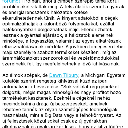
fórumot
Tirolban, ahol a címben szereplő téma körüli
problémákat vitatták meg. A felszólalók szerint a gyárak
és energiarendszerek hálózatba kötése
elkerülhetetlennek tűnik. A kinyert adatokból a cégek
optimalizálhatják a különböző folyamataikat, ezáltal
hatékonyabban dolgozhatnak majd. Ellenőrizhetők
lesznek a gyártási eljárások, a hálózatok elemeinek
minősége, a fogyasztás, valamint az egyes alkatrészek
elhasználódásának mértéke. A jövőben tömegesen lehet
majd személyre szabott termékeket készíteni, míg az
áramhálózatokat szenzorokkal és vezérlőmodulokkal
szerelhetik fel, így megfelelhetnek a jövő kihívásainak.
Az álmok szépek, de
Dawn Tilbury
, a Michigani Egyetem
kutatója szerint rengeteg kihívással küzd az ipari
automatizáció bevezetése. "Sok vállalat régi gépekkel
dolgozik, mégis magas minőségű és nagy profitot hozó
termékeket készítenek. Ezeknél a cégeknél nehéz
megindokolni a drága új beszerzéseket, amelyek
lehetővé tennék az olyan számítógépes technológiák
használatát, mint a Big Data vagy a felhőkörnyezet. Az
új fejlesztések közül sokat csak az új gyárakban
alkalmaznak és gyakran kérdéses, hogy ez kifizetődő-e.