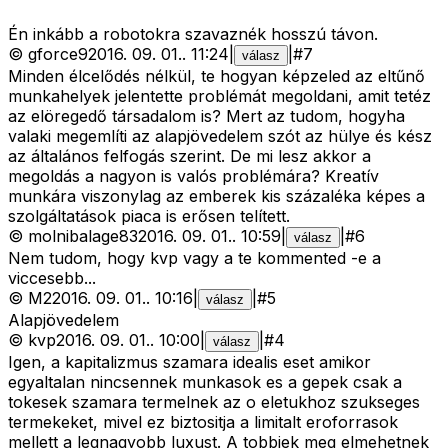
Én inkább a robotokra szavaznék hosszú távon.
©
gforce9
2016. 09. 01.
.
11:24
|
|
#
7
válasz
Minden élcelődés nélkül, te hogyan képzeled az eltűnő
munkahelyek jelentette problémát megoldani, amit tetéz
az elöregedő társadalom is? Mert az tudom, hogyha
valaki megemlíti az alapjövedelem szót az hülye és kész
az általános felfogás szerint. De mi lesz akkor a
megoldás a nagyon is valós problémára? Kreatív
munkára viszonylag az emberek kis százaléka képes a
szolgáltatások piaca is erősen telített.
©
molnibalage83
2016. 09. 01.
.
10:59
|
|
#
6
válasz
Nem tudom, hogy kvp vagy a te kommented -e a
viccesebb...
©
M2
2016. 09. 01.
.
10:16
|
|
#
5
válasz
Alapjövedelem
©
kvp
2016. 09. 01.
.
10:00
|
|
#
4
válasz
Igen, a kapitalizmus szamara idealis eset amikor
egyaltalan nincsennek munkasok es a gepek csak a
tokesek szamara termelnek az o eletukhoz szukseges
termekeket, mivel ez biztositja a limitalt eroforrasok
mellett a legnagyobb luxust. A tobbiek meg elmehetnek