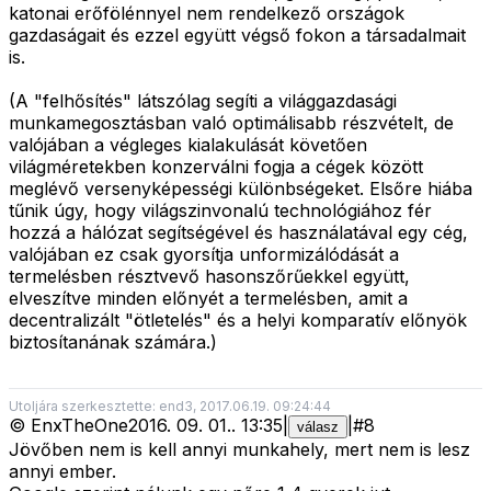
katonai erőfölénnyel nem rendelkező országok
gazdaságait és ezzel együtt végső fokon a társadalmait
is.
(A "felhősítés" látszólag segíti a világgazdasági
munkamegosztásban való optimálisabb részvételt, de
valójában a végleges kialakulását követően
világméretekben konzerválni fogja a cégek között
meglévő versenyképességi különbségeket. Elsőre hiába
tűnik úgy, hogy világszinvonalú technológiához fér
hozzá a hálózat segítségével és használatával egy cég,
valójában ez csak gyorsítja unformizálódását a
termelésben résztvevő hasonszőrűekkel együtt,
elveszítve minden előnyét a termelésben, amit a
decentralizált "ötletelés" és a helyi komparatív előnyök
biztosítanának számára.)
Utoljára szerkesztette: end3, 2017.06.19. 09:24:44
©
EnxTheOne
2016. 09. 01.
.
13:35
|
|
#
8
válasz
Jövőben nem is kell annyi munkahely, mert nem is lesz
annyi ember.