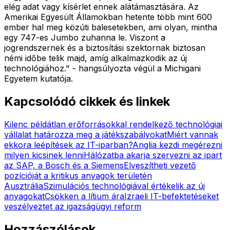
elég adat vagy kísérlet ennek alátámasztására. Az
Amerikai Egyesült Államokban hetente több mint 600
ember hal meg közúti balesetekben, ami olyan, mintha
egy 747-es Jumbo zuhanna le. Viszont a
jogrendszernek és a biztosítási szektornak biztosan
némi időbe telik majd, amíg alkalmazkodik az új
technológiához." - hangsúlyozta végül a Michigani
Egyetem kutatója.
Kapcsolódó cikkek és linkek
Kilenc példátlan erőforrásokkal rendelkező technológiai
vállalat határozza meg a játékszabályokat
Miért vannak
ekkora leépítések az IT-iparban?
Anglia kezdi megérezni
milyen kicsinek lenni
Hálózatba akarja szervezni az ipart
az SAP, a Bosch és a Siemens
Elveszítheti vezető
pozícióját a kritikus anyagok területén
Ausztrália
Szimulációs technológiával értékelik az új
anyagokat
Csökken a lítium ára
Izraeli IT-befektetéseket
veszélyeztet az igazságügyi reform
Hozzászólások