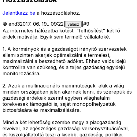
Jelentkezz be
a hozzászóláshoz.
©
end3
2017. 06. 19.
.
09:22
|
|
#
9
válasz
Az internetes hálózatba kötést, "felhősítést" két fő
érdek motiválja. Egyik sem termelő vállalatoké.
1. A kormányok és a gazdaságot irányító szervezetek
állami szinten akarják optimalizálni a termelést,
maximalizálni a beszedhető adókat. Ehhez valós idejű
kontrollra van szükség, és a teljes gazdaság egyidejű
monitorozására.
2. Azok a multinacionális mammutcégek, akik a világ
minden országában jelen akarnak lenni, és szerepük és
gazdasági érdekeik szerint egyben világhatalmi
törekvések támogatói is, saját monopolhelyzetük
biztosítására és maximalizálására.
Mind a két lehetőség szembe megy a piacgazdaság
elveivel, az egészséges gazdasági versenyszituációval,
és kiszolgáltatottá teszi a kisebb, gazdasági, politikai,