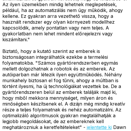
Az ilyen üzemekben mindig lehetnek meglepetések,
például, ha az automatizálás nem úgy működik, ahogy
kellene. Ez gyakran arra vezethető vissza, hogy a
használt rendszer egy olyan környezeti modellhez
kapcsolódik, amely pontatlan vagy nem teljes. A
gyakorlatban nem lehet mindent előrejelezni vagy
kiszámítani."
Biztató, hogy a kutató szerint az emberek is
biztonságosan integrálhatók ezekbe a termelési
folyamatokba. "Számos gyártórendszerben egymás
mellett dolgozhatnak a robotok és az emberek. Az
autóiparban már létezik ilyen együttműködés. Néhány
munkahely biztosan el fog tűnni, ahogy a múltban is
történt ilyesmi, ha új technológiákat vezettek be. De a
gyártórendszeren belül az emberek találják majd ki,
hogy miből mekkora mennyiséget, milyen áron és
minőségben készítsenek el. A dizájn még mindig kreatív
része a teljes folyamatnak és nehéz automatizálni. Az
optimalizáló algoritmusok gyakran megtalálhatják a
legjobb megoldásokat, de az embereknek kell
meghatározniuk a keretfeltételeket" -
jelentette ki
Dawn