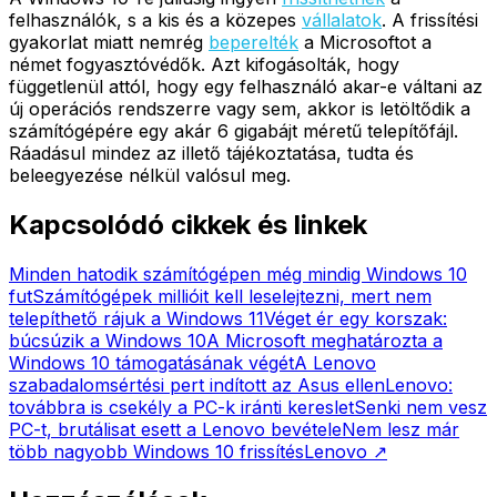
felhasználók, s a kis és a közepes
vállalatok
. A frissítési
gyakorlat miatt nemrég
beperelték
a Microsoftot a
német fogyasztóvédők. Azt kifogásolták, hogy
függetlenül attól, hogy egy felhasználó akar-e váltani az
új operációs rendszerre vagy sem, akkor is letöltődik a
számítógépére egy akár 6 gigabájt méretű telepítőfájl.
Ráadásul mindez az illető tájékoztatása, tudta és
beleegyezése nélkül valósul meg.
Kapcsolódó cikkek és linkek
Minden hatodik számítógépen még mindig Windows 10
fut
Számítógépek millióit kell leselejtezni, mert nem
telepíthető rájuk a Windows 11
Véget ér egy korszak:
búcsúzik a Windows 10
A Microsoft meghatározta a
Windows 10 támogatásának végét
A Lenovo
szabadalomsértési pert indított az Asus ellen
Lenovo:
továbbra is csekély a PC-k iránti kereslet
Senki nem vesz
PC-t, brutálisat esett a Lenovo bevétele
Nem lesz már
több nagyobb Windows 10 frissítés
Lenovo
↗