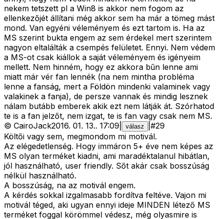
nekem tetszett pl a Win8 is akkor nem fogom az
ellenkezőjét állítani még akkor sem ha már a tömeg mást
mond. Van egyéni véleményem és ezt tartom is. Ha az
MS szerint bukta engem az sem érdekel mert szerintem
nagyon eltalálták a csempés felületet. Ennyi. Nem védem
a MS-ot csak kiállok a saját véleményem és igényeim
mellett. Nem hinném, hogy ez akkora bűn lenne ami
miatt már vér fan lennék (na nem mintha probléma
lenne a fanság, mert a Földön mindenki valaminek vagy
valakinek a fanja), de persze vannak és mindig lesznek
nálam butább emberek akik ezt nem látják át. Szórhatod
te is a fan jelzőt, nem izgat, te is fan vagy csak nem MS.
©
CairoJack
2016. 01. 13.
.
17:09
|
|
#
29
válasz
Költői vagy sem, megmondom mi motivál.
Az elégedetlenség. Hogy immáron 5+ éve nem képes az
MS olyan terméket kiadni, ami maradéktalanul hibátlan,
jól használható, user friendly. Sőt akár csak bosszúság
nélkül használható.
A bosszúság, na az motivál engem.
A kérdés sokkal izgalmasabb fordítva feltéve. Vajon mi
motivál téged, aki ugyan ennyi ideje MINDEN létező MS
terméket foggal körömmel védesz, még olyasmire is