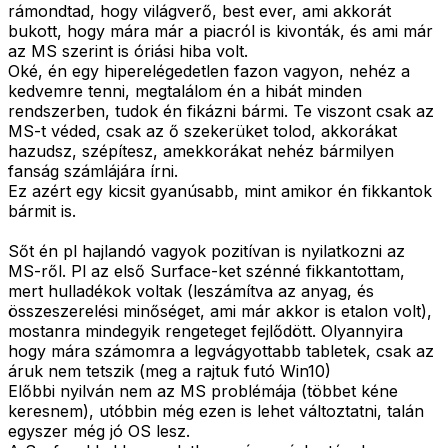
rámondtad, hogy világverő, best ever, ami akkorát
bukott, hogy mára már a piacról is kivonták, és ami már
az MS szerint is óriási hiba volt.
Oké, én egy hiperelégedetlen fazon vagyon, nehéz a
kedvemre tenni, megtalálom én a hibát minden
rendszerben, tudok én fikázni bármi. Te viszont csak az
MS-t véded, csak az ő szekerüket tolod, akkorákat
hazudsz, szépítesz, amekkorákat nehéz bármilyen
fanság számlájára írni.
Ez azért egy kicsit gyanúsabb, mint amikor én fikkantok
bármit is.
Sőt én pl hajlandó vagyok pozitívan is nyilatkozni az
MS-ről. Pl az első Surface-ket szénné fikkantottam,
mert hulladékok voltak (leszámítva az anyag, és
összeszerelési minőséget, ami már akkor is etalon volt),
mostanra mindegyik rengeteget fejlődött. Olyannyira
hogy mára számomra a legvágyottabb tabletek, csak az
áruk nem tetszik (meg a rajtuk futó Win10)
Előbbi nyilván nem az MS problémája (többet kéne
keresnem), utóbbin még ezen is lehet változtatni, talán
egyszer még jó OS lesz.