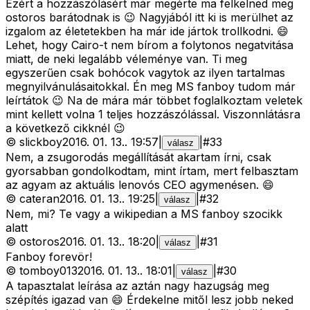
Ezért a hozzászólásért már megérte ma felkelned meg
ostoros barátodnak is 😉 Nagyjából itt ki is merülhet az
izgalom az életetekben ha már ide jártok trollkodni. 😄
Lehet, hogy Cairo-t nem bírom a folytonos negatvitása
miatt, de neki legalább véleménye van. Ti meg
egyszerűen csak bohócok vagytok az ilyen tartalmas
megnyilvánulásaitokkal. Én meg MS fanboy tudom már
leírtátok 😉 Na de mára már többet foglalkoztam veletek
mint kellett volna 1 teljes hozzászólással. Viszonnlátásra
a következő cikknél 😉
©
slickboy
2016. 01. 13.
.
19:57
|
|
#
33
válasz
Nem, a zsugorodás megállítását akartam írni, csak
gyorsabban gondolkodtam, mint írtam, mert felbasztam
az agyam az aktuális lenovós CEO agymenésen. 😄
©
cateran
2016. 01. 13.
.
19:25
|
|
#
32
válasz
Nem, mi? Te vagy a wikipedian a MS fanboy szocikk
alatt
©
ostoros
2016. 01. 13.
.
18:20
|
|
#
31
válasz
Fanboy forevör!
©
tomboy013
2016. 01. 13.
.
18:01
|
|
#
30
válasz
A tapasztalat leírása az aztán nagy hazugság meg
szépítés igazad van 😄 Érdekelne mitől lesz jobb neked