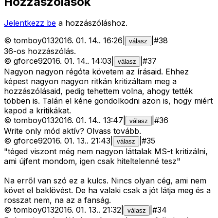
Hozzászólások
Jelentkezz be
a hozzászóláshoz.
©
tomboy013
2016. 01. 14.
.
16:26
|
|
#
38
válasz
36-os hozzászólás.
©
gforce9
2016. 01. 14.
.
14:03
|
|
#
37
válasz
Nagyon nagyon régóta követem az írásaid. Ehhez
képest nagyon nagyon ritkán kritizáltam meg a
hozzászólásaid, pedig tehettem volna, ahogy tették
többen is. Talán el kéne gondolkodni azon is, hogy miért
kapod a kritikákat.
©
tomboy013
2016. 01. 14.
.
13:47
|
|
#
36
válasz
Write only mód aktív? Olvass tovább.
©
gforce9
2016. 01. 13.
.
21:43
|
|
#
35
válasz
"téged viszont még nem nagyon láttalak MS-t kritizálni,
ami újfent mondom, igen csak hiteltelenné tesz"
Na erről van szó ez a kulcs. Nincs olyan cég, ami nem
követ el baklövést. De ha valaki csak a jót látja meg és a
rosszat nem, na az a fanság.
©
tomboy013
2016. 01. 13.
.
21:32
|
|
#
34
válasz