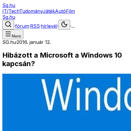
Sg.hu
IT/Tech
Tudomány
Játék
Autó
Film
Sg.hu
·
fórum
·
RSS
·
hírlevél
·
·
...
Menü
SG.hu
·
2016. január 12.
Hibázott a Microsoft a Windows 10
kapcsán?