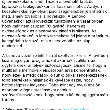
új termékkekel is lehet, hiszen a levehető kijelzős
laptopokat táblagépekként is használni lehet. Az ilyen
készülékekkel egy olyan piaci szegmensben jelenhetnek
meg, amely továbbra is növekszik. A Lenovo
ugyanakkor azt is igyekszik tudatosítani a vásárlókban,
hogy már nem csupán PC-gyártó, hanem az
okostelefonok és a szerverek piacán is sikeres. Az
okostelefonoknál a Moto termékcsalád jelenti a prémium
kategóriába tartozó, míg a Lenovo Vibe az alap
modelleket.
A Lenovo vezetője kitért saját szoftvereikre is. A jövőben
kizárólag olyan programokat akarnak szállítani az
ügyfeleiknek, amelyek biztonságosak. Elismerte, hogy a
múltban a mérnökeik elsősorban arra koncentráltak,
hogy ezek a megoldások jó funkciókkal rendelkezzenek,
többletértéket kínáljanak és kevésbé azzal, hogy
biztonságosak legyenek. Több mint egy évvel ezelőtt
azonban világos utasításokat adtak a
szoftverfejlesztőiknek, hogy mind a két dolog egyformán
fontos.
A Windows 10-re júliusig ingyen
frissíthetnek
a