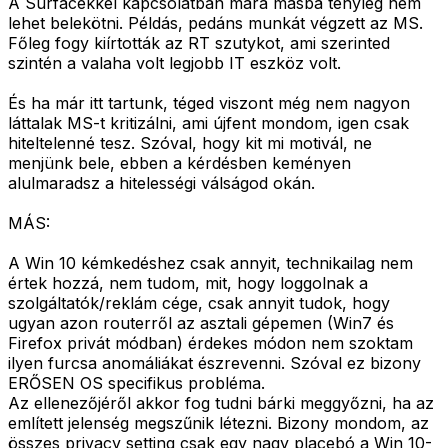
A Surfacekkel kapcsolatban mára másba tényleg nem
lehet belekötni. Példás, pedáns munkát végzett az MS.
Főleg fogy kiírtották az RT szutykot, ami szerinted
szintén a valaha volt legjobb IT eszköz volt.
És ha már itt tartunk, téged viszont még nem nagyon
láttalak MS-t kritizálni, ami újfent mondom, igen csak
hiteltelenné tesz. Szóval, hogy kit mi motivál, ne
menjünk bele, ebben a kérdésben keményen
alulmaradsz a hitelességi válságod okán.
MÁS:
A Win 10 kémkedéshez csak annyit, technikailag nem
értek hozzá, nem tudom, mit, hogy loggolnak a
szolgáltatók/reklám cége, csak annyit tudok, hogy
ugyan azon routerről az asztali gépemen (Win7 és
Firefox privát módban) érdekes módon nem szoktam
ilyen furcsa anomáliákat észrevenni. Szóval ez bizony
ERŐSEN OS specifikus probléma.
Az ellenezőjéről akkor fog tudni bárki meggyőzni, ha az
említett jelenség megszűnik létezni. Bizony mondom, az
összes privacy setting csak egy nagy placebó a Win 10-