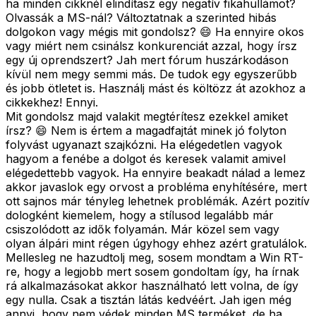
ha minden cikknél elindítasz egy negatív fikahullámot?
Olvassák a MS-nál? Változtatnak a szerinted hibás
dolgokon vagy mégis mit gondolsz? 😄 Ha ennyire okos
vagy miért nem csinálsz konkurenciát azzal, hogy írsz
egy új oprendszert? Jah mert fórum huszárkodáson
kívül nem megy semmi más. De tudok egy egyszerűbb
és jobb ötletet is. Használj mást és költözz át azokhoz a
cikkekhez! Ennyi.
Mit gondolsz majd valakit megtérítesz ezekkel amiket
írsz? 😄 Nem is értem a magadfajtát minek jó folyton
folyvást ugyanazt szajkózni. Ha elégedetlen vagyok
hagyom a fenébe a dolgot és keresek valamit amivel
elégedettebb vagyok. Ha ennyire beakadt nálad a lemez
akkor javaslok egy orvost a probléma enyhítésére, mert
ott sajnos már tényleg lehetnek problémák. Azért pozitív
dologként kiemelem, hogy a stílusod legalább már
csiszolódott az idők folyamán. Már közel sem vagy
olyan álpári mint régen úgyhogy ehhez azért gratulálok.
Mellesleg ne hazudtolj meg, sosem mondtam a Win RT-
re, hogy a legjobb mert sosem gondoltam így, ha írnak
rá alkalmazásokat akkor használható lett volna, de így
egy nulla. Csak a tisztán látás kedvéért. Jah igen még
annyi, hogy nem védek minden MS terméket, de ha