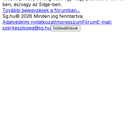
ben, és/vagy az Edge-ben.
További bejegyzések a fórumban...
Sg
.hu
©
2026
Minden jog fenntartva.
Adatvédelmi nyilatkozat
Impresszum
Fórum
E-mail:
szerkesztoseg@sg.hu
Sütibeállítások