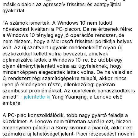
másik oldalon az agresszív frissítési és adatgyűjtési
gyakorlat.
"A számok ismertek. A Windows 10 nem tudott
növekedést kiváltani a PC-piacon. De ne értsenek félre:
a Windows 10 tényleg egy jó operációs rendszer, de
nem hiszem, hogy a Microsoft frissítési politikája helyes
volt. Az új szoftvert ugyanis mindenekelőtt olyan új
eszközökkel kellett volna bevezetni, amelyek
optimalizálva lettek a Windows 10-re. Ez utóbbi egy
olyan élményt jelentett volna az ügyfeleknek, hogy
mindenképpen elégedettek lettek volna. De ha valaki az
új rendszert régi számítógépekre telepíti, akkor nincs
ilyen jó élményben része, ellenkezőleg: gyakran
szembesül problémákkal. Az ügyfeleink panaszkodtak is
emiatt" -
jelentette ki
Yang Yuanqing, a Lenovo első
embere.
A PC-piac konszolidálódik, több nagy gyártó feladja a
küzdelmet. A Lenovo nem túlzottan sajnálja ezt, hiszen
amennyiben például a Sony kivonul a piacról, akkor ez
számukra új lehetőséget jelent. Piaci részesedést növelni