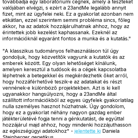
továbbadja egy laboratóriumi cégnek, amely a teszteket
valójában elvégzi, s ezért a 23andMe legalább annyit
fizet, mint az ügyfelei neki. Ez a gyakorlat azonban nem
etikátlan, ezzel szerintem semmi probléma sincs, főleg
akkor, ha az adatok hozzájárulhatnak ahhoz, hogy az
érintettek jobb kezelést kaphassanak. Ezeknél az
információknál egyaránt fontos a munka és a kutatás."
"A klasszikus tudományos felhasználáson túl úgy
gondoljuk, hogy közvetítők vagyunk a kutatók és az
emberek között. Egy olyan lehetőséget kínálunk,
amelyen keresztül a tudósok és a cégek kapcsolatba
léphetnek a betegekkel és megkérdezhetik őket arról,
hogy hozzáférhetővé teszik-e az adataikat és részt
vennének-e különböző projektekben. Azt is ki kell
ugyanakkor hangsúlyozni, hogy a 23andMe által
szállított információkból az egyes ügyfelek gyakorlatilag
nulla személyes hasznot húzhatnak. Úgy gondolom,
hogy ez a gyakorlat néhány nagyon gazdag ember
játékterületévé fogja tenni a génkutatást, de egyúttal
hozzájárul majd ahhoz, hogy mindenki hozzájuthasson
az egészségügyi adatokhoz" -
jelentette ki
Daniela
Steinberger genetikus.