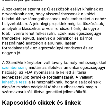
A szakember szerint az új eszközök esélyt kínálnak az
orvosoknak arra, hogy visszatérhessenek a valódi
feladatukhoz: támogathassanak más embereket a nehéz
helyzetükben. A jelenlegi projektek még kis tűszúrások,
amelyek a klasszikus orvosi rendszert érik, de egyre
több ilyenre lehet felkészülni. Ezek más egészségügyi
trendekkel együtt, amelyek a bármikor és bárhol
használható adatokon alapulnak, lassan
forradalmasítják az egészségügyi rendszert és ez
nagyon jó.
A 23andMe kénytelen volt tavaly komoly nehézségekkel
szembenézni
, miután az illetékes amerikai egészségügyi
hatóság, az FDA nyomására le kellett állítania
legnépszerűbb terméke forgalmazását. A vállalat
lehetővé teszi
a felhasználóknak, hogy a saját génjeik
alapján minden eddiginél többet tudhassanak meg a
származásukról, illetve genetikai jellemzőikről.
Kapcsolódó cikkek és linkek