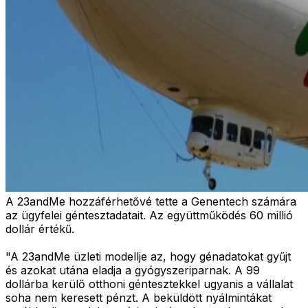
A 23andMe hozzáférhetővé tette a Genentech számára
az ügyfelei géntesztadatait. Az együttműködés 60 millió
dollár értékű.
"A 23andMe üzleti modellje az, hogy génadatokat gyűjt
és azokat utána eladja a gyógyszeriparnak. A 99
dollárba kerülő otthoni géntesztekkel ugyanis a vállalat
soha nem keresett pénzt. A beküldött nyálmintákat