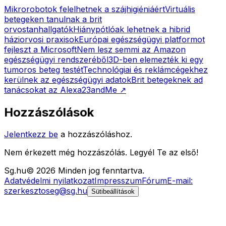
Mikrorobotok felelhetnek a szájhigiéniáért
Virtuális
betegeken tanulnak a brit
orvostanhallgatók
Hiánypótlóak lehetnek a hibrid
háziorvosi praxisok
Európai egészségügyi platformot
fejleszt a Microsoft
Nem lesz semmi az Amazon
egészségügyi rendszeréből
3D-ben elemezték ki egy
tumoros beteg testét
Technológiai és reklámcégekhez
kerülnek az egészségügyi adatok
Brit betegeknek ad
tanácsokat az Alexa
23andMe
↗
Hozzászólások
Jelentkezz be
a hozzászóláshoz.
Nem érkezett még hozzászólás. Legyél Te az első!
Sg
.hu
©
2026
Minden jog fenntartva.
Adatvédelmi nyilatkozat
Impresszum
Fórum
E-mail:
szerkesztoseg@sg.hu
Sütibeállítások