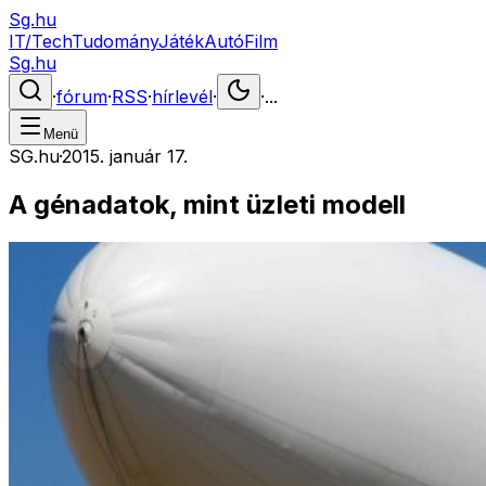
Sg.hu
IT/Tech
Tudomány
Játék
Autó
Film
Sg.hu
·
fórum
·
RSS
·
hírlevél
·
·
...
Menü
SG.hu
·
2015. január 17.
A génadatok, mint üzleti modell