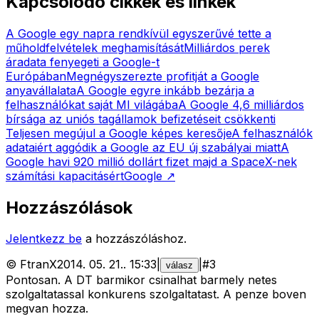
Kapcsolódó cikkek és linkek
A Google egy napra rendkívül egyszerűvé tette a
műholdfelvételek meghamisítását
Milliárdos perek
áradata fenyegeti a Google-t
Európában
Megnégyszerezte profitját a Google
anyavállalata
A Google egyre inkább bezárja a
felhasználókat saját MI világába
A Google 4,6 milliárdos
bírsága az uniós tagállamok befizetéseit csökkenti
Teljesen megújul a Google képes keresője
A felhasználók
adataiért aggódik a Google az EU új szabályai miatt
A
Google havi 920 millió dollárt fizet majd a SpaceX-nek
számítási kapacitásért
Google
↗
Hozzászólások
Jelentkezz be
a hozzászóláshoz.
©
FtranX
2014. 05. 21.
.
15:33
|
|
#
3
válasz
Pontosan. A DT barmikor csinalhat barmely netes
szolgaltatassal konkurens szolgaltatast. A penze boven
megvan hozza.