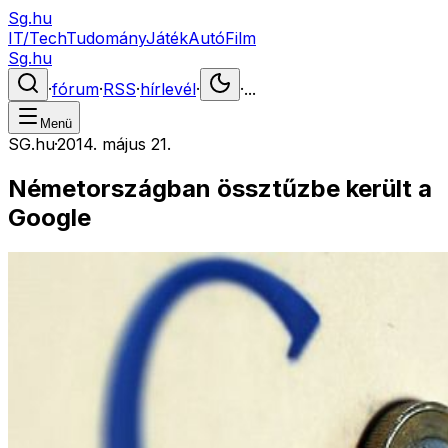
Sg.hu
IT/Tech
Tudomány
Játék
Autó
Film
Sg.hu
·
fórum
·
RSS
·
hírlevél
·
·
...
Menü
SG.hu
·
2014. május 21.
Németországban össztűzbe került a
Google