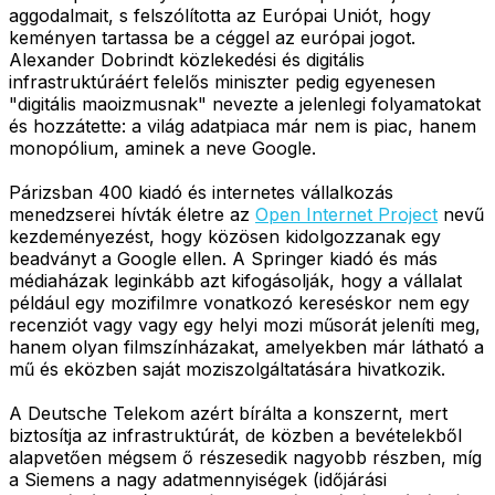
aggodalmait, s felszólította az Európai Uniót, hogy
keményen tartassa be a céggel az európai jogot.
Alexander Dobrindt közlekedési és digitális
infrastruktúráért felelős miniszter pedig egyenesen
"digitális maoizmusnak" nevezte a jelenlegi folyamatokat
és hozzátette: a világ adatpiaca már nem is piac, hanem
monopólium, aminek a neve Google.
Párizsban 400 kiadó és internetes vállalkozás
menedzserei hívták életre az
Open Internet Project
nevű
kezdeményezést, hogy közösen kidolgozzanak egy
beadványt a Google ellen. A Springer kiadó és más
médiaházak leginkább azt kifogásolják, hogy a vállalat
például egy mozifilmre vonatkozó kereséskor nem egy
recenziót vagy vagy egy helyi mozi műsorát jeleníti meg,
hanem olyan filmszínházakat, amelyekben már látható a
mű és eközben saját moziszolgáltatására hivatkozik.
A Deutsche Telekom azért bírálta a konszernt, mert
biztosítja az infrastruktúrát, de közben a bevételekből
alapvetően mégsem ő részesedik nagyobb részben, míg
a Siemens a nagy adatmennyiségek (időjárási