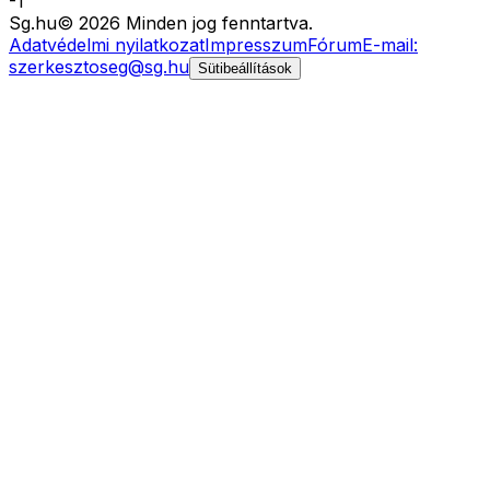
-
1
Sg
.hu
©
2026
Minden jog fenntartva.
Adatvédelmi nyilatkozat
Impresszum
Fórum
E-mail:
szerkesztoseg@sg.hu
Sütibeállítások