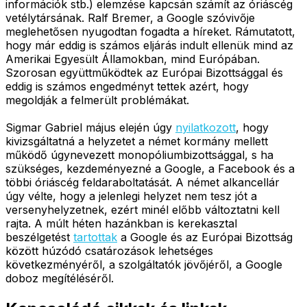
információk stb.) elemzése kapcsán számít az óriáscég
vetélytársának. Ralf Bremer, a Google szóvivője
meglehetősen nyugodtan fogadta a híreket. Rámutatott,
hogy már eddig is számos eljárás indult ellenük mind az
Amerikai Egyesült Államokban, mind Európában.
Szorosan együttműködtek az Európai Bizottsággal és
eddig is számos engedményt tettek azért, hogy
megoldják a felmerült problémákat.
Sigmar Gabriel május elején úgy
nyilatkozott
, hogy
kivizsgáltatná a helyzetet a német kormány mellett
működő úgynevezett monopóliumbizottsággal, s ha
szükséges, kezdeményezné a Google, a Facebook és a
többi óriáscég feldaraboltatását. A német alkancellár
úgy vélte, hogy a jelenlegi helyzet nem tesz jót a
versenyhelyzetnek, ezért minél előbb változtatni kell
rajta. A múlt héten hazánkban is kerekasztal
beszélgetést
tartottak
a Google és az Európai Bizottság
között húzódó csatározások lehetséges
következményéről, a szolgáltatók jövőjéről, a Google
doboz megítéléséről.