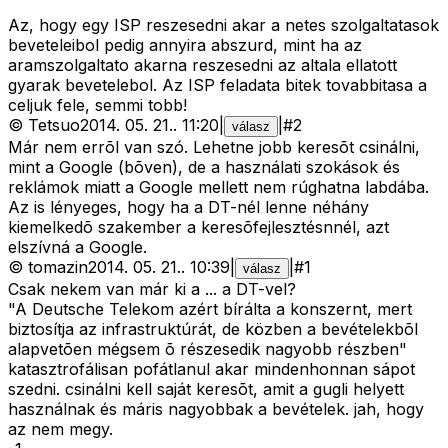
Az, hogy egy ISP reszesedni akar a netes szolgaltatasok
beveteleibol pedig annyira abszurd, mint ha az
aramszolgaltato akarna reszesedni az altala ellatott
gyarak bevetelebol. Az ISP feladata bitek tovabbitasa a
celjuk fele, semmi tobb!
©
Tetsuo
2014. 05. 21.
.
11:20
|
|
#
2
válasz
Már nem errõl van szó. Lehetne jobb keresõt csinálni,
mint a Google (bõven), de a használati szokások és
reklámok miatt a Google mellett nem rúghatna labdába.
Az is lényeges, hogy ha a DT-nél lenne néhány
kiemelkedõ szakember a keresõfejlesztésnnél, azt
elszívná a Google.
©
tomazin
2014. 05. 21.
.
10:39
|
|
#
1
válasz
Csak nekem van már ki a ... a DT-vel?
"A Deutsche Telekom azért bírálta a konszernt, mert
biztosítja az infrastruktúrát, de közben a bevételekbõl
alapvetõen mégsem õ részesedik nagyobb részben"
katasztrofálisan pofátlanul akar mindenhonnan sápot
szedni. csinálni kell saját keresõt, amit a gugli helyett
használnak és máris nagyobbak a bevételek. jah, hogy
az nem megy.