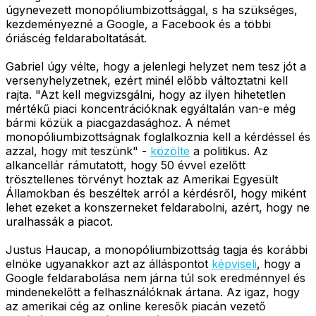
úgynevezett monopóliumbizottsággal, s ha szükséges,
kezdeményezné a Google, a Facebook és a többi
óriáscég feldaraboltatását.
Gabriel úgy vélte, hogy a jelenlegi helyzet nem tesz jót a
versenyhelyzetnek, ezért minél előbb változtatni kell
rajta. "Azt kell megvizsgálni, hogy az ilyen hihetetlen
mértékű piaci koncentrációknak egyáltalán van-e még
bármi közük a piacgazdasághoz. A német
monopóliumbizottságnak foglalkoznia kell a kérdéssel és
azzal, hogy mit teszünk" -
közölte
a politikus. Az
alkancellár rámutatott, hogy 50 évvel ezelőtt
trösztellenes törvényt hoztak az Amerikai Egyesült
Államokban és beszéltek arról a kérdésről, hogy miként
lehet ezeket a konszerneket feldarabolni, azért, hogy ne
uralhassák a piacot.
Justus Haucap, a monopóliumbizottság tagja és korábbi
elnöke ugyanakkor azt az álláspontot
képviseli
, hogy a
Google feldarabolása nem járna túl sok eredménnyel és
mindenekelőtt a felhasználóknak ártana. Az igaz, hogy
az amerikai cég az online keresők piacán vezető