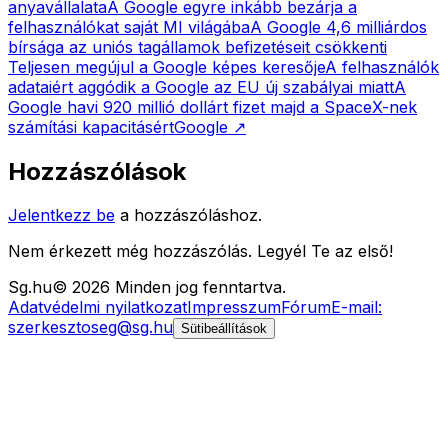
anyavállalata
A Google egyre inkább bezárja a
felhasználókat saját MI világába
A Google 4,6 milliárdos
bírsága az uniós tagállamok befizetéseit csökkenti
Teljesen megújul a Google képes keresője
A felhasználók
adataiért aggódik a Google az EU új szabályai miatt
A
Google havi 920 millió dollárt fizet majd a SpaceX-nek
számítási kapacitásért
Google
↗
Hozzászólások
Jelentkezz be
a hozzászóláshoz.
Nem érkezett még hozzászólás. Legyél Te az első!
Sg
.hu
©
2026
Minden jog fenntartva.
Adatvédelmi nyilatkozat
Impresszum
Fórum
E-mail:
szerkesztoseg@sg.hu
Sütibeállítások