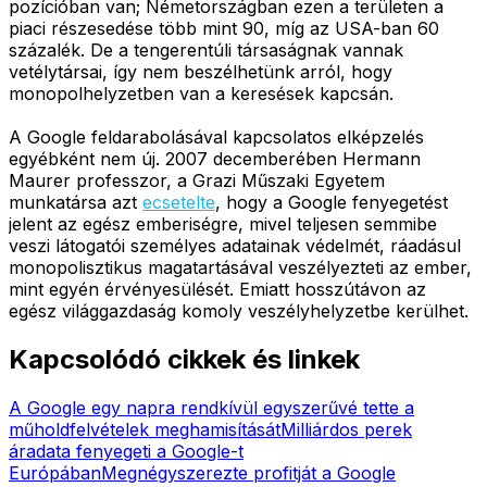
pozícióban van; Németországban ezen a területen a
piaci részesedése több mint 90, míg az USA-ban 60
százalék. De a tengerentúli társaságnak vannak
vetélytársai, így nem beszélhetünk arról, hogy
monopolhelyzetben van a keresések kapcsán.
A Google feldarabolásával kapcsolatos elképzelés
egyébként nem új. 2007 decemberében Hermann
Maurer professzor, a Grazi Műszaki Egyetem
munkatársa azt
ecsetelte
, hogy a Google fenyegetést
jelent az egész emberiségre, mivel teljesen semmibe
veszi látogatói személyes adatainak védelmét, ráadásul
monopolisztikus magatartásával veszélyezteti az ember,
mint egyén érvényesülését. Emiatt hosszútávon az
egész világgazdaság komoly veszélyhelyzetbe kerülhet.
Kapcsolódó cikkek és linkek
A Google egy napra rendkívül egyszerűvé tette a
műholdfelvételek meghamisítását
Milliárdos perek
áradata fenyegeti a Google-t
Európában
Megnégyszerezte profitját a Google