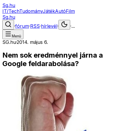
Sg.hu
IT/Tech
Tudomány
Játék
Autó
Film
Sg.hu
·
fórum
·
RSS
·
hírlevél
·
·
...
Menü
SG.hu
·
2014. május 6.
Nem sok eredménnyel járna a
Google feldarabolása?