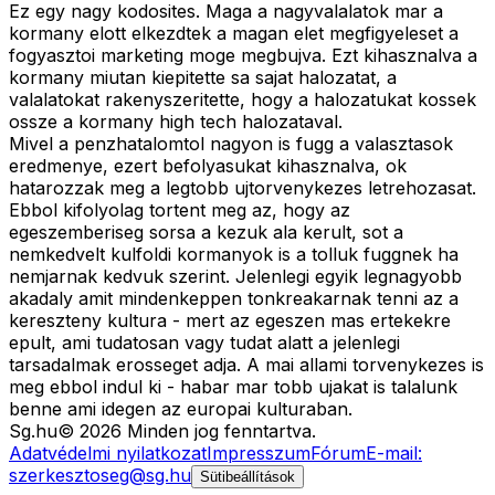
Ez egy nagy kodosites. Maga a nagyvalalatok mar a
kormany elott elkezdtek a magan elet megfigyeleset a
fogyasztoi marketing moge megbujva. Ezt kihasznalva a
kormany miutan kiepitette sa sajat halozatat, a
valalatokat rakenyszeritette, hogy a halozatukat kossek
ossze a kormany high tech halozataval.
Mivel a penzhatalomtol nagyon is fugg a valasztasok
eredmenye, ezert befolyasukat kihasznalva, ok
hatarozzak meg a legtobb ujtorvenykezes letrehozasat.
Ebbol kifolyolag tortent meg az, hogy az
egeszemberiseg sorsa a kezuk ala kerult, sot a
nemkedvelt kulfoldi kormanyok is a tolluk fuggnek ha
nemjarnak kedvuk szerint. Jelenlegi egyik legnagyobb
akadaly amit mindenkeppen tonkreakarnak tenni az a
kereszteny kultura - mert az egeszen mas ertekekre
epult, ami tudatosan vagy tudat alatt a jelenlegi
tarsadalmak erosseget adja. A mai allami torvenykezes is
meg ebbol indul ki - habar mar tobb ujakat is talalunk
benne ami idegen az europai kulturaban.
Sg
.hu
©
2026
Minden jog fenntartva.
Adatvédelmi nyilatkozat
Impresszum
Fórum
E-mail:
szerkesztoseg@sg.hu
Sütibeállítások