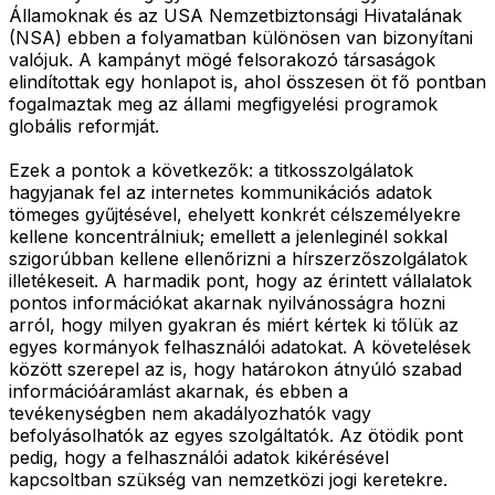
Államoknak és az USA Nemzetbiztonsági Hivatalának
(NSA) ebben a folyamatban különösen van bizonyítani
valójuk. A kampányt mögé felsorakozó társaságok
elindítottak egy honlapot is, ahol összesen öt fő pontban
fogalmaztak meg az állami megfigyelési programok
globális reformját.
Ezek a pontok a következők: a titkosszolgálatok
hagyjanak fel az internetes kommunikációs adatok
tömeges gyűjtésével, ehelyett konkrét célszemélyekre
kellene koncentrálniuk; emellett a jelenleginél sokkal
szigorúbban kellene ellenőrizni a hírszerzőszolgálatok
illetékeseit. A harmadik pont, hogy az érintett vállalatok
pontos információkat akarnak nyilvánosságra hozni
arról, hogy milyen gyakran és miért kértek ki tőlük az
egyes kormányok felhasználói adatokat. A követelések
között szerepel az is, hogy határokon átnyúló szabad
információáramlást akarnak, és ebben a
tevékenységben nem akadályozhatók vagy
befolyásolhatók az egyes szolgáltatók. Az ötödik pont
pedig, hogy a felhasználói adatok kikérésével
kapcsoltban szükség van nemzetközi jogi keretekre.