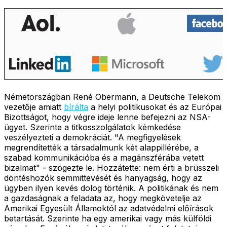
Németországban René Obermann, a Deutsche Telekom
vezetője amiatt
bírálta
a helyi politikusokat és az Európai
Bizottságot, hogy végre ideje lenne befejezni az NSA-
ügyet. Szerinte a titkosszolgálatok kémkedése
veszélyezteti a demokráciát. "A megfigyelések
megrendítették a társadalmunk két alappillérébe, a
szabad kommunikációba és a magánszférába vetett
bizalmat" - szögezte le. Hozzátette: nem érti a brüsszeli
döntéshozók semmittevését és hanyagság, hogy az
ügyben ilyen kevés dolog történik. A politikának és nem
a gazdaságnak a feladata az, hogy megkövetelje az
Amerikai Egyesült Államoktól az adatvédelmi előírások
betartását. Szerinte ha egy amerikai vagy más külföldi