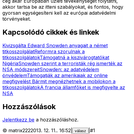
cég akar Európában üzleti tevékenységet folytatni,
akkor tartsa be az itteni szabályokat, és fontos, hogy
gyorsan egységesíteni kell az európai adatvédelmi
törvényeket.
Kapcsolódó cikkek és linkek
Kivizsgálta Edward Snowden anyagait a német
titkosszolgálat
Reformra szorulnak a
titkosszolgálatok
Támogatná a kiszivárogtatókat
Nigéria
Snowden szerint a terroristák rég ismerték az
NSA módszereit
Snowden: az adatvédelem
önvédelem
Támogatják az amerikaiak az online
megfigyelést
Bármit megnézhetnek a mobilokon a
titkosszolgálatok
A francia államfőket is megfigyelte az
NSA
Hozzászólások
Jelentkezz be
a hozzászóláshoz.
©
matrix222
2013. 12. 11.
.
16:52
|
|
#
1
válasz