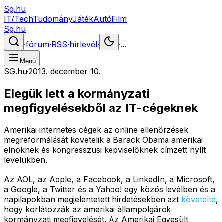
Sg.hu
IT/Tech
Tudomány
Játék
Autó
Film
Sg.hu
·
fórum
·
RSS
·
hírlevél
·
·
...
Menü
SG.hu
·
2013. december 10.
Elegük lett a kormányzati
megfigyelésekből az IT-cégeknek
Amerikai internetes cégek az online ellenőrzések
megreformálását követelik a Barack Obama amerikai
elnöknek és kongresszusi képviselőknek címzett nyílt
levelükben.
Az AOL, az Apple, a Facebook, a LinkedIn, a Microsoft,
a Google, a Twitter és a Yahoo! egy közös levélben és a
napilapokban megjelentetett hirdetésekben azt
követelte
,
hogy korlátozzák az amerikai állampolgárok
kormányzati megfigyelését. Az Amerikai Egyesült