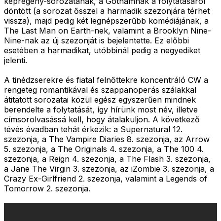
képregény-sorozatának, a Gothamnak a folytatásáról
döntött (a sorozat ősszel a harmadik szezonjára térhet
vissza), majd pedig két legnépszerűbb komédiájának, a
The Last Man on Earth-nek, valamint a Brooklyn Nine-
Nine-nak az új szezonját is bejelentette. Ez előbbi
esetében a harmadikat, utóbbinál pedig a negyediket
jelenti.
A tinédzserekre és fiatal felnőttekre koncentráló CW a
rengeteg romantikával és szappanoperás szálakkal
átitatott sorozatai közül egész egyszerűen mindnek
berendelte a folytatását, így hírünk most név, illetve
címsorolvasássá kell, hogy átalakuljon. A következő
tévés évadban tehát érkezik: a Supernatural 12.
szezonja, a The Vampire Diaries 8. szezonja, az Arrow
5. szezonja, a The Originals 4. szezonja, a The 100 4.
szezonja, a Reign 4. szezonja, a The Flash 3. szezonja,
a Jane The Virgin 3. szezonja, az iZombie 3. szezonja, a
Crazy Ex-Girlfriend 2. szezonja, valamint a Legends of
Tomorrow 2. szezonja.