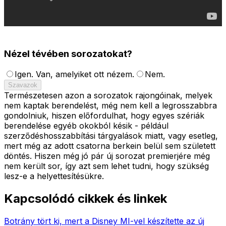
Nézel tévében sorozatokat?
Igen. Van, amelyiket ott nézem.
Nem.
Szavazok
Természetesen azon a sorozatok rajongóinak, melyek
nem kaptak berendelést, még nem kell a legrosszabbra
gondolniuk, hiszen előfordulhat, hogy egyes szériák
berendelése egyéb okokból késik - például
szerződéshosszabbítási tárgyalások miatt, vagy esetleg,
mert még az adott csatorna berkein belül sem született
döntés. Hiszen még jó pár új sorozat premierjére még
nem került sor, így azt sem lehet tudni, hogy szükség
lesz-e a helyettesítésükre.
Kapcsolódó cikkek és linkek
Botrány tört ki, mert a Disney MI-vel készítette az új