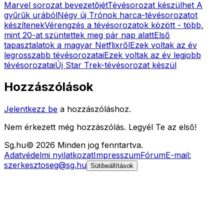
Marvel sorozat bevezetőjét
Tévésorozat készülhet A
gyűrűk urából
Négy új Trónok harca-tévésorozatot
készítenek
Vérengzés a tévésorozatok között - több,
mint 20-at szüntettek meg pár nap alatt
Első
tapasztalatok a magyar Netflixről
Ezek voltak az év
legrosszabb tévésorozatai
Ezek voltak az év legjobb
tévésorozatai
Új Star Trek-tévésorozat készül
Hozzászólások
Jelentkezz be
a hozzászóláshoz.
Nem érkezett még hozzászólás. Legyél Te az első!
Sg
.hu
©
2026
Minden jog fenntartva.
Adatvédelmi nyilatkozat
Impresszum
Fórum
E-mail:
szerkesztoseg@sg.hu
Sütibeállítások