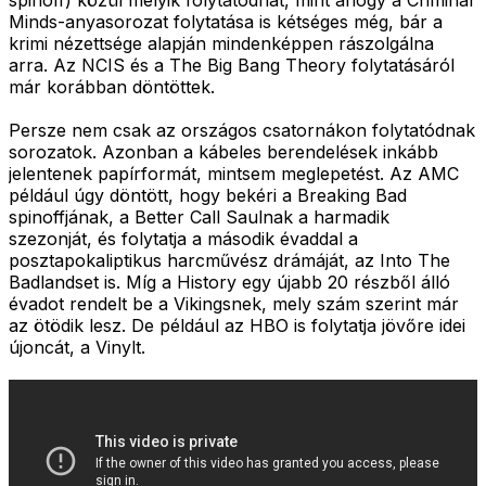
spinoff) közül melyik folytatódhat, mint ahogy a Criminal
Minds-anyasorozat folytatása is kétséges még, bár a
krimi nézettsége alapján mindenképpen rászolgálna
arra. Az NCIS és a The Big Bang Theory folytatásáról
már korábban döntöttek.
Persze nem csak az országos csatornákon folytatódnak
sorozatok. Azonban a kábeles berendelések inkább
jelentenek papírformát, mintsem meglepetést. Az AMC
például úgy döntött, hogy bekéri a Breaking Bad
spinoffjának, a Better Call Saulnak a harmadik
szezonját, és folytatja a második évaddal a
posztapokaliptikus harcművész drámáját, az Into The
Badlandset is. Míg a History egy újabb 20 részből álló
évadot rendelt be a Vikingsnek, mely szám szerint már
az ötödik lesz. De például az HBO is folytatja jövőre idei
újoncát, a Vinylt.