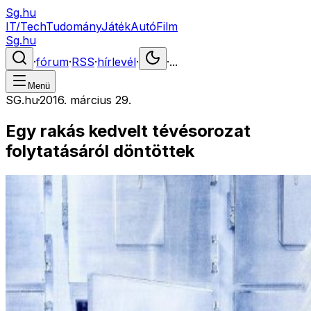
Sg.hu
IT/Tech
Tudomány
Játék
Autó
Film
Sg.hu
·
fórum
·
RSS
·
hírlevél
·
·
...
Menü
SG.hu
·
2016. március 29.
Egy rakás kedvelt tévésorozat
folytatásáról döntöttek