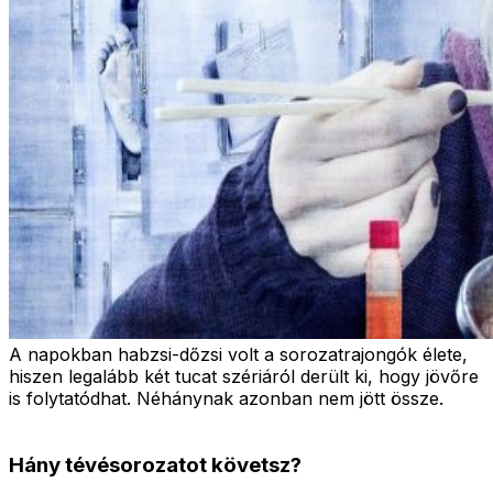
A napokban habzsi-dőzsi volt a sorozatrajongók élete,
hiszen legalább két tucat szériáról derült ki, hogy jövőre
is folytatódhat. Néhánynak azonban nem jött össze.
Hány tévésorozatot követsz?