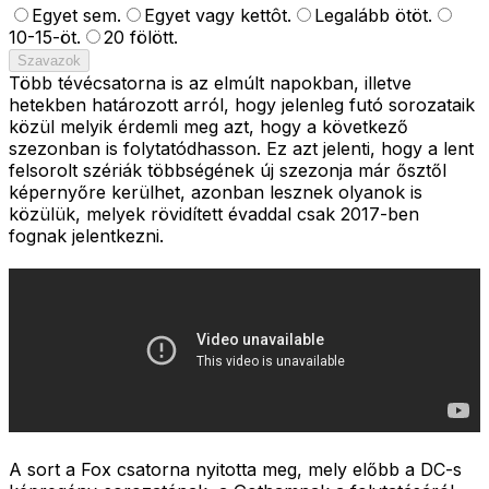
Egyet sem.
Egyet vagy kettôt.
Legalább ötöt.
10-15-öt.
20 fölött.
Szavazok
Több tévécsatorna is az elmúlt napokban, illetve
hetekben határozott arról, hogy jelenleg futó sorozataik
közül melyik érdemli meg azt, hogy a következő
szezonban is folytatódhasson. Ez azt jelenti, hogy a lent
felsorolt szériák többségének új szezonja már ősztől
képernyőre kerülhet, azonban lesznek olyanok is
közülük, melyek rövidített évaddal csak 2017-ben
fognak jelentkezni.
A sort a Fox csatorna nyitotta meg, mely előbb a DC-s