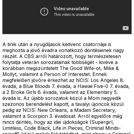
A tinik után a nyugdíjasok kedvenc csatornája is
meghozta a jövő évadra vonatkozó döntéseinek nagy
részét. A CBS arról határozott, hogy természetesen
folytatja veterán sorozatainak többségét - kivéve a
korábban megszüntetett The Good Wife-ot, Mike &
Mollyt, valamint a Person of Interestet. Ennek
megfelelően jövőre érkezhet az NCIS: Los Angeles 8.
évada, a Blue Bloods 7. évada, a Hawaii Five-0 7. évada,
a 2 Broke Girls 6. évada, valamint az Elementary 5.
évada is. Az újabb sorozatok közül a Mom negyedik
szezonos berendelést kapott, a tavalyi újoncok közül
pedig az NCIS: New Orleans, a Madam Secretary,
valamint a Scorpion 3. évadosat. Arról egyelőre még
nincs döntés, hogy az idei újdokságok (Supergirl,
Limitless, Code Black, Life in Pieces, Criminal Minds-