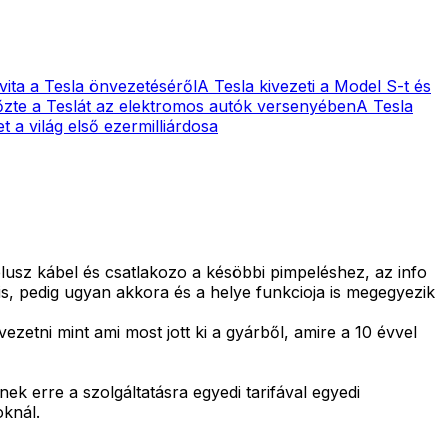
vita a Tesla önvezetéséről
A Tesla kivezeti a Model S-t és
zte a Teslát az elektromos autók versenyében
A Tesla
 a világ első ezermilliárdosa
usz kábel és csatlakozo a késöbbi pimpeléshez, az info
ilis, pedig ugyan akkora és a helye funkcioja is megegyezik
ezetni mint ami most jott ki a gyárből, amire a 10 évvel
nek erre a szolgáltatásra egyedi tarifával egyedi
oknál.