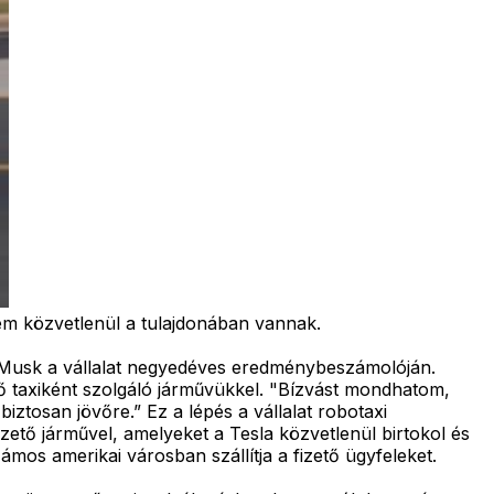
em közvetlenül a tulajdonában vannak.
lon Musk a vállalat negyedéves eredménybeszámolóján.
ő taxiként szolgáló járművükkel. "Bízvást mondhatom,
ztosan jövőre.” Ez a lépés a vállalat robotaxi
tő járművel, amelyeket a Tesla közvetlenül birtokol és
mos amerikai városban szállítja a fizető ügyfeleket.