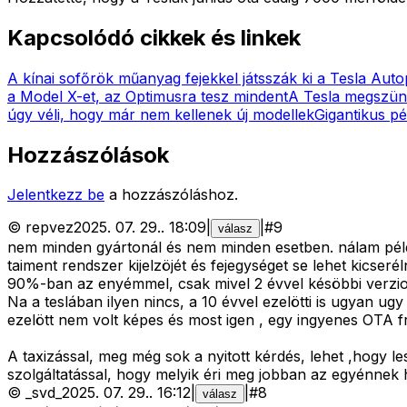
Kapcsolódó cikkek és linkek
A kínai sofőrök műanyag fejekkel játsszák ki a Tesla Autop
a Model X-et, az Optimusra tesz mindent
A Tesla megszünt
úgy véli, hogy már nem kellenek új modellek
Gigantikus pé
Hozzászólások
Jelentkezz be
a hozzászóláshoz.
©
repvez
2025. 07. 29.
.
18:09
|
|
#
9
válasz
nem minden gyártonál és nem minden esetben. nálam példá
taiment rendszer kijelzöjét és fejegységet se lehet kicser
90%-ban az enyémmel, csak mivel 2 évvel késöbbi verzio
Na a teslában ilyen nincs, a 10 évvel ezelötti is ugyan ug
ezelött nem volt képes és most igen , egy ingyenes OTA fri
A taxizással, meg még sok a nyitott kérdés, lehet ,hogy les
szolgáltatással, hogy melyik éri meg jobban az egyénnek h
©
_svd_
2025. 07. 29.
.
16:12
|
|
#
8
válasz