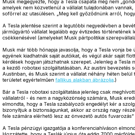
Musk megjegyezte, hogy a Tesla csapata még nem „gondolk
amelyek nem közvetlenül a vállalat tulajdonában vannak, és
sofőrrel az utasülésen. „Meg kell győződnünk arról, hogy 
A Tesla jelentése szerint a legutóbbi negyedévben a bevé
járműgyártó vállalat legalább egy évtizedes történetének 
csökkenésével (amelyeket Musk pártpolitikai szerepválla
Musk már több hónapja javasolja, hogy a Tesla vonja be üg
egyének kiadhatnák saját autóikat, és végül akár saját flot
kérdések hogyan játszhatnak szerepet. Jelenleg a Tesla mé
a kezdő robotaxi szolgáltatásában. Az austini bevezetés s
Austinban, és Musk szerint a vállalat néhány héten belül t
területet egyértelműen
fallikus alakban ábrázolja
.)
Bár a Tesla robotaxi szolgáltatása jelenleg csak meghívo
vállalatról - és nem a nagyközönség számára, Musk eredm
elmondta, hogy a Tesla szabályozói engedélyt kér a szolg
bizonyítjuk a biztonságunkat, akkor az ország nagy részé
fele számára elérhető lesz az önvezető autós fuvarozás”
A Tesla pénzügyi igazgatója a konferenciahíváson elmondt
Hozzátette, hogy a Teslák június óta eddig 7000 mérföl