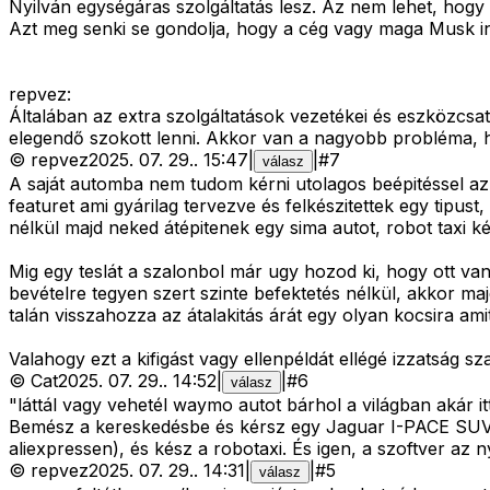
Nyilván egységáras szolgáltatás lesz. Az nem lehet, hogy s
Azt meg senki se gondolja, hogy a cég vagy maga Musk ing
repvez:
Általában az extra szolgáltatások vezetékei és eszközcs
elegendő szokott lenni. Akkor van a nagyobb probléma, ha 
©
repvez
2025. 07. 29.
.
15:47
|
|
#
7
válasz
A saját automba nem tudom kérni utolagos beépitéssel az 
featuret ami gyárilag tervezve és felkészitettek egy tipust
nélkül majd neked átépitenek egy sima autot, robot taxi k
Mig egy teslát a szalonbol már ugy hozod ki, hogy ott va
bevételre tegyen szert szinte befektetés nélkül, akkor maj
talán visszahozza az átalakitás árát egy olyan kocsira ami
Valahogy ezt a kifigást vagy ellenpéldát ellégé izzatság 
©
Cat
2025. 07. 29.
.
14:52
|
|
#
6
válasz
"láttál vagy vehetél waymo autot bárhol a világban akár it
Bemész a kereskedésbe és kérsz egy Jaguar I-PACE SUV-o
aliexpressen), és kész a robotaxi. És igen, a szoftver az 
©
repvez
2025. 07. 29.
.
14:31
|
|
#
5
válasz