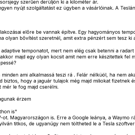
orsjegy szerűen derüljön ki a kilométer ár.
yen nyújt szolgáltatást ez ügyben a vásárlóinak. A Teslána
atlakozásai előre be vannak építve. Egy hagyományos temp
olyan bővítést szeretnél, amit extra pénzért sem tesz ki a
adaptive temponatot, mert nem elég csak betenni a radart é
, akkor majd egy olyan kocsit amit nem erre készitettek fel m
épessé?
n minden ami alkalmassá teszi rá . Felár nélküöl, ha nem ak
d biztos, hogy a jaguár tulajok még majd miliokat fizetnek 
t mér le fog majd cserélni.
szagunak érzem
thon is"
t. Magyarországon is. Erre a Google leánya, a Waymo rára
nyilván titkos, de ugyanúgy nem töltheted le a Tesla szoftve