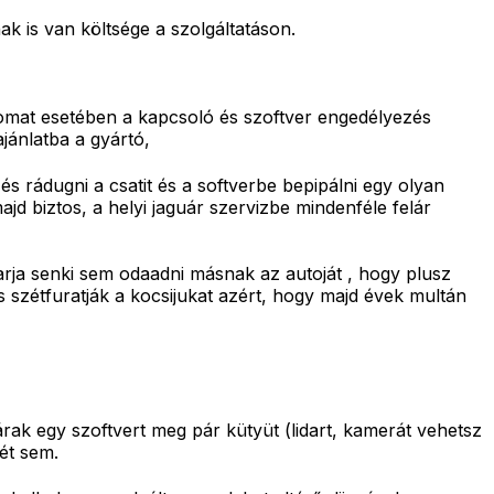
k is van költsége a szolgáltatáson.
omat esetében a kapcsoló és szoftver engedélyezés
jánlatba a gyártó,
s rádugni a csatit és a softverbe bepipálni egy olyan
ajd biztos, a helyi jaguár szervizbe mindenféle felár
arja senki sem odaadni másnak az autoját , hogy plusz
és szétfuratják a kocsijukat azért, hogy majd évek multán
k egy szoftvert meg pár kütyüt (lidart, kamerát vehetsz
rét sem.