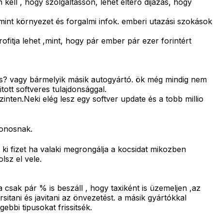
kell , hogy szolgáltasson, lehet eltérő dijazás, hogy
mint környezet és forgalmi infok. emberi utazási szokások
ofitja lehet ,mint, hogy pár ember pár ezer forintért
 is? vagy bármelyik másik autogyártó. ök még mindig nem
itott softveres tulajdonsággal.
nten.Neki elég lesz egy softver update és a tobb millio
donosnak.
ki fizet ha valaki megrongálja a kocsidat mikozben
lsz el vele.
 csak pár % is beszáll , hogy taxiként is üzemeljen ,az
tani és javitani az önvezetést. a másik gyártókkal
bbi tipusokat frissitsék.