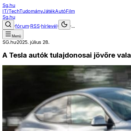
Sg.hu
IT/Tech
Tudomány
Játék
Autó
Film
Sg.hu
·
fórum
·
RSS
·
hírlevél
·
·
...
Menü
SG.hu
·
2025. július 28.
A Tesla autók tulajdonosai jövőre vala