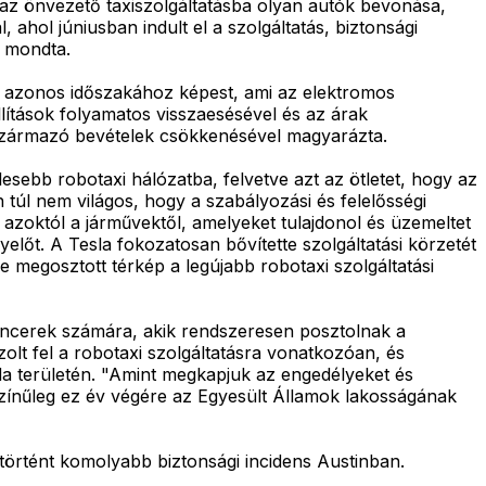
az önvezető taxiszolgáltatásba olyan autók bevonása,
ahol júniusban indult el a szolgáltatás, biztonsági
– mondta.
év azonos időszakához képest, ami az elektromos
llítások folyamatos visszaesésével és az árak
l származó bevételek csökkenésével magyarázta.
esebb robotaxi hálózatba, felvetve azt az ötletet, hogy az
n túl nem világos, hogy a szabályozási és felelősségi
 azoktól a járművektől, amelyeket tulajdonol és üzemeltet
előt. A Tesla fokozatosan bővítette szolgáltatási körzetét
ne megosztott térkép a legújabb robotaxi szolgáltatási
uencerek számára, akik rendszeresen posztolnak a
lt fel a robotaxi szolgáltatásra vonatkozóan, és
da területén. "Amint megkapjuk az engedélyeket és
színűleg ez év végére az Egyesült Államok lakosságának
történt komolyabb biztonsági incidens Austinban.