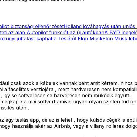
ilot biztonsági ellenőrzését
Holland jóváhagyás után uniós 
eti az alap Autopilot funkciót az új autókban
A BYD megelő
nzügyi juttatást kaphat a Teslától Elon Musk
Elon Musk lehet
ul csak azok a kábelek vannak bent amit kértem, nincs pl
élni a faceliftes verziojéra , mert hardveresen nem kompatib
, igy se softveresen se harveresen nem müködik egyutt.
y megkapja a mai softvert amivel ugyan olyan szinten tud önv
ssités után .
z egy teslás app, de az is lehet , hogy külsös cégek is épül
ogy használja akár az Airbnb, vagy a villany rolleres dolg