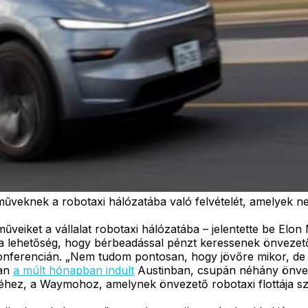
műveknek a robotaxi hálózatába való felvételét, amelyek n
rműveiket a vállalat robotaxi hálózatába – jelentette be E
 a lehetőség, hogy bérbeadással pénzt keressenek önvezet
nferencián. „Nem tudom pontosan, hogy jövőre mikor, de bi
san
a múlt hónapban indult
Austinban, csupán néhány önveze
jéhez, a Waymohoz, amelynek önvezető robotaxi flottája szá