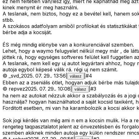
ez nem feltétlen van/lesz igy, miért ne kaphatnád meg azt 
kinek menynit ér meg használni.
A teslanak, nem biztos, hogy ez a bevétel kell, hanem sok
stbb.
A szokásos adatfolyam amiből profilokat és statisztikákat
bérbe adja a kocsiját.
ÉS még mindig elönybe van a konkurenciával szemben.
Lehet, hogy a waymo felugyelet nélkül megy már , de látt
jöttek rá, hogy egységes softveres felület kell fuggetlen az 
A teslanak, nem kell egy uj autot legyártani ahhoz, hogy 
autoja egybol képesé válik rá. régi uj nem számit.
©
_svd_
2025. 07. 29.
.
13:56
|
|
#
4
válasz
Ebben az a zseniális ötlet, hogyan adjuk bérbe más tulajdo
©
repvez
2025. 07. 29.
.
10:08
|
|
#
3
válasz
ha nem az autokat nézzuk akkor a szabályozás és a jogi d
használja? hogyan használhatod a saját kocsid taxiként, 
Forditott esetben, mi van ha karambolozik a kocsi akkor ki
Sok jogi kérdés van még ami n em a kocsin mulik. Ha a rend
rengeteg taqpasztalatot jelent az önvezetésben és forgalo
szemben akiknek minden autoja egy külön rendszer nincs e