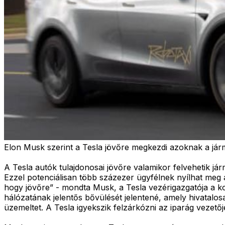
Elon Musk szerint a Tesla jövőre megkezdi azoknak a jár
A Tesla autók tulajdonosai jövőre valamikor felvehetik já
Ezzel potenciálisan több százezer ügyfélnek nyílhat meg
hogy jövőre” - mondta Musk, a Tesla vezérigazgatója a ko
hálózatának jelentős bővülését jelentené, amely hivatalo
üzemeltet. A Tesla igyekszik felzárkózni az iparág vezető