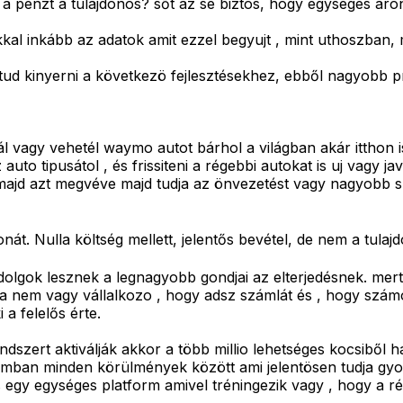
a pénzt a tulajdonos? sőt az se biztos, hogy egységes áron 
kal inkább az adatok amit ezzel begyujt , mint uthoszban, 
 tud kinyerni a következö fejlesztésekhez, ebből nagyobb pr
ál vagy vehetél waymo autot bárhol a világban akár itthon
auto tipusátol , és frissiteni a régebbi autokat is uj vagy jav
majd azt megvéve majd tudja az önvezetést vagy nagyobb szi
nát. Nulla költség mellett, jelentős bevétel, de nem a tulaj
olgok lesznek a legnagyobb gondjai az elterjedésnek. mert 
ha nem vagy vállalkozo , hogy adsz számlát és , hogy számo
 a felelős érte.
szert aktiválják akkor a több millio lehetséges kocsiből ha
mban minden körülmények között ami jelentösen tudja gyorsi
gy egységes platform amivel tréningezik vagy , hogy a rége