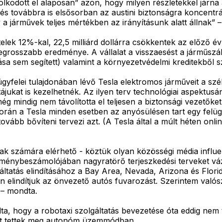
odott el alaposan” azon, hogy milyen részletekkel járna 
 továbbra is elsősorban az austini biztonságra koncentrál, 
a járművek teljes mértékben az irányításunk alatt állnak” 
telek 12%-kal, 22,5 milliárd dollárra csökkentek az előző 
legrosszabb eredménye. A vállalat a visszaesést a járműszá
lása sem segített) valamint a környezetvédelmi kreditekbő
yfelei tulajdonában lévő Tesla elektromos járműveit a szél
tájukat is kezelhetnék. Az ilyen terv technológiai aspektusá
g mindig nem távolította el teljesen a biztonsági vezetőket
orán a Tesla minden esetben az anyósülésen tart egy felügy
ovább bővíteni tervezi azt. (A Tesla által a múlt héten onli
ttak számára elérhető - köztük olyan közösségi média infl
énybeszámolójában nagyratörő terjeszkedési terveket vázo
áltatás elindításához a Bay Area, Nevada, Arizona és Flori
n elindítjuk az önvezető autós fuvarozást. Szerintem való
 – mondta.
a, hogy a robotaxi szolgáltatás bevezetése óta eddig nem 
det tettek meg autonóm üzemmódban.