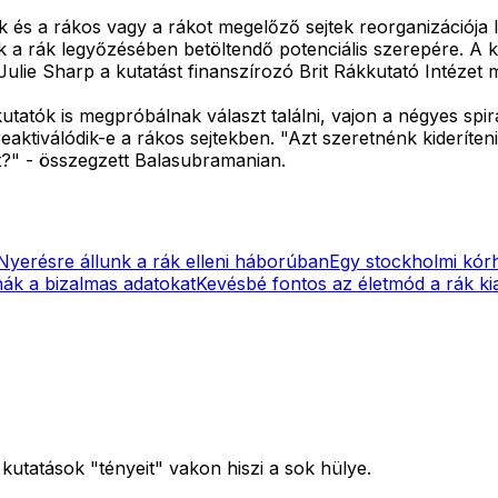
ók és a rákos vagy a rákot megelőző sejtek reorganizációja l
k a rák legyőzésében betöltendő potenciális szerepére. A 
ulie Sharp a kutatást finanszírozó Brit Rákkutató Intézet 
atók is megpróbálnak választ találni, vajon a négyes spirá
reaktiválódik-e a rákos sejtekben. "Azt szeretnénk kideríte
t?" - összegzett Balasubramanian.
Nyerésre állunk a rák elleni háborúban
Egy stockholmi kórh
ák a bizalmas adatokat
Kevésbé fontos az életmód a rák ki
 kutatások "tényeit" vakon hiszi a sok hülye.