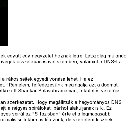
ek együtt egy négyzetet hoznak létre. Látszólag múlandó
avégek összetapadásával szemben, valamint a DNS-t a
 a rákos sejtek egyedi vonása lehet. Ha ez
ket. "Remélem, felfedezésünk megingatja azt a dogmát,
atkozott Shankar Balasubramanian, a kutatás vezetője.
atlan szerkezetet. Hogy megállítsák a hagyományos DNS-
jti a négyes spirálokat, bárhol alakuljanak is ki. Ez
gyes spirál az "S-fázisban" érte el a legmagasabb
rmális sejtekben is léteznek, de szerintem lesznek