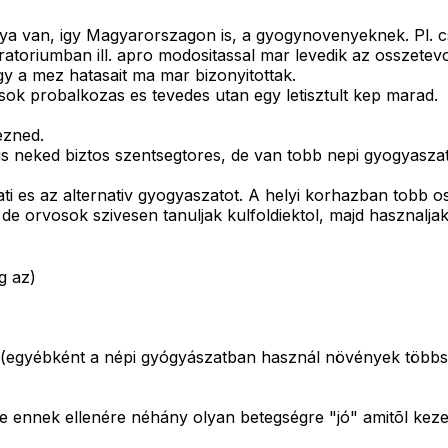
a van, igy Magyarorszagon is, a gyogynovenyeknek. Pl. csal
atoriumban ill. apro modositassal mar levedik az osszetevo
gy a mez hatasait ma mar bizonyitottak.
sok probalkozas es tevedes utan egy letisztult kep marad.
ezned.
yanis neked biztos szentsegtores, de van tobb nepi gyogyasza
 es az alternativ gyogyaszatot. A helyi korhazban tobb os
orvosok szivesen tanuljak kulfoldiektol, majd hasznaljak 
g az)
 (egyébként a népi gyógyászatban használ növények többs
nnek ellenére néhány olyan betegségre "jó" amitõl kezelés 