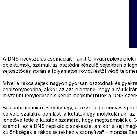
A DNS négyszálas csomagjait - amit G-kvadruplexeknek ne
objektumok, számuk az osztódni készülő sejtekben a le
sejtosztódás során a folyamatos rövidüléstől védő telo
Mivel a rákos sejtek nagyon gyorsan osztódnak és gyakran
bebizonyosodna, akkor az azt jelentené, hogy a rájuk irá
miszerint ténylegesen sikerült megismernünk a DNS szerk
Balasubramanian csapata egy, a kizárólag a négyes spirá
be való szálakra bomlást, a kutatók egy molekulának, az úgy
lehetővé tette a kutatók számára, hogy megszámolják a G
számot, ez a DNS replikáció szakasza, amikor a sejt megk
különbségek a rákos sejtekhez viszonyítva" - mondta Ba