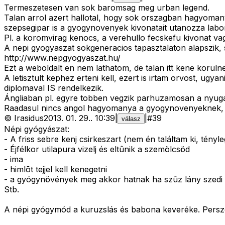
Termeszetesen van sok baromsag meg urban legend.
Talan arrol azert hallotal, hogy sok orszagban hagyomany
szepsegipar is a gyogynovenyek kivonatait utanozza labor
Pl. a koromvirag kenocs, a verehullo fecskefu kivonat va
A nepi gyogyaszat sokgeneracios tapasztalaton alapszik, 
http://www.nepgyogyaszat.hu/
Ezt a weboldalt en nem lathatom, de talan itt kene koruln
A letisztult kephez erteni kell, ezert is irtam orvost, ug
diplomaval IS rendelkezik.
Ángliaban pl. egyre tobben vegzik parhuzamosan a nyugati
Raadasul nincs angol hagyomanya a gyogynovenyeknek, de 
©
Irasidus
2013. 01. 29.
.
10:39
|
|
#
39
válasz
Népi gyógyászat:
- A friss sebre kenj csirkeszart (nem én találtam ki, tényle
- Éjfélkor utilapura vizelj és eltûnik a szemölcsöd
- ima
- himlõt tejjel kell kenegetni
- a gyógynövények meg akkor hatnak ha szûz lány szedi
Stb.
A népi gyógymód a kuruzslás és babona keveréke. Persze e