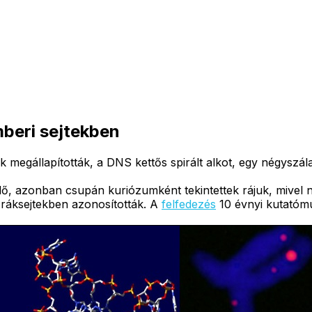
mberi sejtekben
megállapították, a DNS kettős spirált alkot, egy négyszál
lő, azonban csupán kuriózumként tekintettek rájuk, mivel n
ráksejtekben azonosították. A
felfedezés
10 évnyi kutatóm