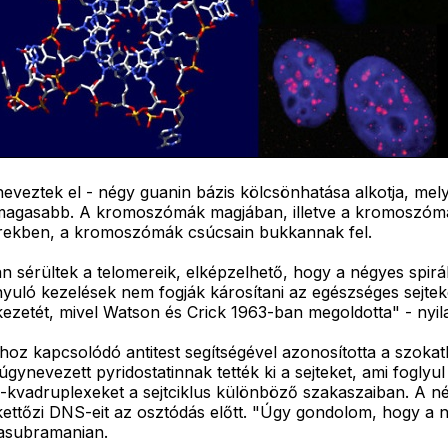
veztek el - négy guanin bázis kölcsönhatása alkotja, mely
gmagasabb. A kromoszómák magjában, illetve a kromoszóm
merekben, a kromoszómák csúcsain bukkannak fel.
 sérültek a telomereik, elképzelhető, hogy a négyes spirál
nyuló kezelések nem fogják károsítani az egészséges sejte
ezetét, mivel Watson és Crick 1963-ban megoldotta" - nyil
lhoz kapcsolódó antitest segítségével azonosította a szok
nevezett pyridostatinnak tették ki a sejteket, ami foglyul e
-kvadruplexeket a sejtciklus különböző szakaszaiban. A né
ettőzi DNS-eit az osztódás előtt. "Úgy gondolom, hogy a no
lasubramanian.