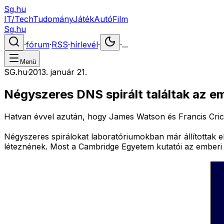
Sg.hu
IT/Tech
Tudomány
Játék
Autó
Film
Sg.hu
·
fórum
·
RSS
·
hírlevél
·
·
...
Menü
SG.hu
·
2013. január 21.
Négyszeres DNS spirált találtak az e
Hatvan évvel azután, hogy James Watson és Francis Crick 
Négyszeres spirálokat laboratóriumokban már állítottak e
léteznének. Most a Cambridge Egyetem kutatói az emberi 