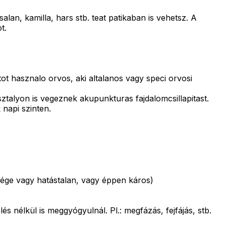
an, kamilla, hars stb. teat patikaban is vehetsz. A
t.
tot hasznalo orvos, aki altalanos vagy speci orvosi
ztalyon is vegeznek akupunkturas fajdalomcsillapitast.
napi szinten.
ége vagy hatástalan, vagy éppen káros)
nélkül is meggyógyulnál. Pl.: megfázás, fejfájás, stb.