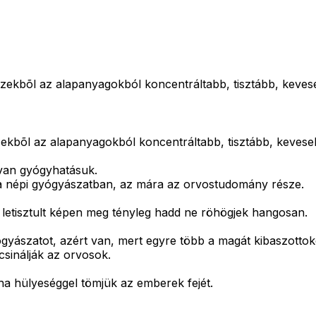
zekbõl az alapanyagokból koncentráltabb, tisztább, kevese
ekbõl az alapanyagokból koncentráltabb, tisztább, keveseb
van gyógyhatásuk.
lt a népi gyógyászatban, az mára az orvostudomány része.
 letisztult képen meg tényleg hadd ne röhögjek hangosan.
ógyászatot, azért van, mert egyre több a magát kibaszotto
 csinálják az orvosok.
 ha hülyeséggel tömjük az emberek fejét.