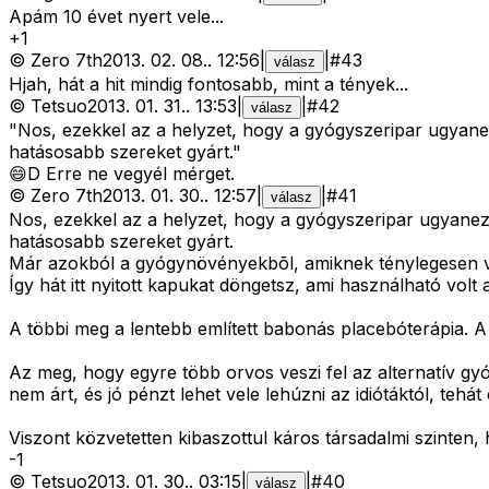
Apám 10 évet nyert vele...
+
1
©
Zero 7th
2013. 02. 08.
.
12:56
|
|
#
43
válasz
Hjah, hát a hit mindig fontosabb, mint a tények...
©
Tetsuo
2013. 01. 31.
.
13:53
|
|
#
42
válasz
"Nos, ezekkel az a helyzet, hogy a gyógyszeripar ugyane
hatásosabb szereket gyárt."
😄D Erre ne vegyél mérget.
©
Zero 7th
2013. 01. 30.
.
12:57
|
|
#
41
válasz
Nos, ezekkel az a helyzet, hogy a gyógyszeripar ugyanez
hatásosabb szereket gyárt.
Már azokból a gyógynövényekbõl, amiknek ténylegesen 
Így hát itt nyitott kapukat döngetsz, ami használható vo
A többi meg a lentebb említett babonás placebóterápia. A
Az meg, hogy egyre több orvos veszi fel az alternatív gy
nem árt, és jó pénzt lehet vele lehúzni az idiótáktól, tehát
Viszont közvetetten kibaszottul káros társadalmi szinten,
-
1
©
Tetsuo
2013. 01. 30.
.
03:15
|
|
#
40
válasz