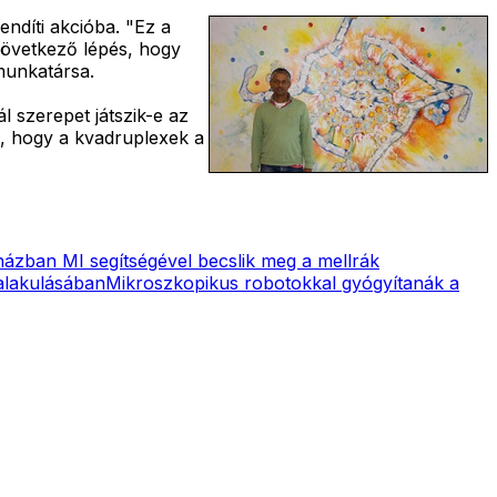
endíti akcióba. "Ez a
következő lépés, hogy
munkatársa.
l szerepet játszik-e az
ni, hogy a kvadruplexek a
ázban MI segítségével becslik meg a mellrák
alakulásában
Mikroszkopikus robotokkal gyógyítanák a