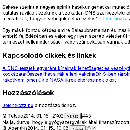
Sejtése szerint a négyes spirált kaotikus genetikai mutáci
kutatás rávilágít ezeknek a szokatlan DNS szerkezetekne
megtaláljuk, hogyan vehetjük célba ezeket" -
tette hozzá
J
Egy másik fontos kérdés amire Balasubramanian és más kut
embrió fejlődésében és vajon egy ilyen szerep véletlenül 
természet kellemetlenségei, vagy szándékosan vannak ot
Kapcsolódó cikkek és linkek
A DNS-tesztek egyaránt kínálnak lehetőséget és veszélyt
kockázatát
Összeállhat a rák elleni vakcina
DNS-ben tároln
rákot
Nem ismerjük a NASA-ikrek eltéréseinek okait
Hozzászólások
Jelentkezz be
a hozzászóláshoz.
©
Tetsuo
2014. 01. 15.
.
21:02
|
|
#
45
válasz
Na ja, durva, hogy a gyógyszergyárak által finanszírozott
©
AgentKis
2014. 01. 15.
.
10:08
|
|
#
44
válasz