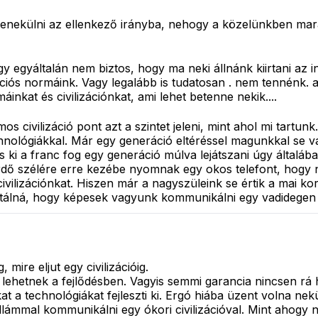
 menekülni az ellenkező irányba, nehogy a közelünkben mara
gy egyáltalán nem biztos, hogy ma neki állnánk kiirtani az i
ációs normáink. Vagy legalább is tudatosan . nem tennénk.
áinkat és civilizációnkat, ami lehet betenne nekik....
 civilizáció pont azt a szintet jeleni, mint ahol mi tartun
hnológiákkal. Már egy generáció eltéréssel magunkkal se va
És ki a franc fog egy generáció múlva lejátszani úgy által
erdő szélére erre kezébe nyomnak egy okos telefont, hogy 
ilizációnkat. Hiszen már a nagyszüleink se értik a mai kor 
antálná, hogy képesek vagyunk kommunikálni egy vadidegen 
 mire eljut egy civilizációig.
lehetnek a fejlődésben. Vagyis semmi garancia nincsen rá ha
kat a technológiákat fejleszti ki. Ergó hiába üzent volna 
lámmal kommunikálni egy ókori civilizációval. Mint ahogy 