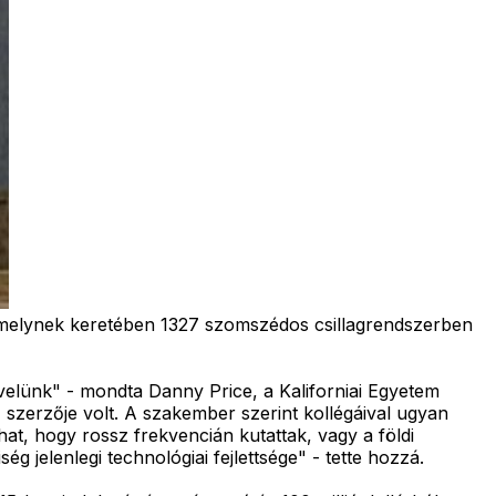
, amelynek keretében 1327 szomszédos csillagrendszerben
 velünk" - mondta Danny Price, a Kaliforniai Egyetem
 szerzője volt. A szakember szerint kollégáival ugyan
hat, hogy rossz frekvencián kutattak, vagy a földi
g jelenlegi technológiai fejlettsége" - tette hozzá.