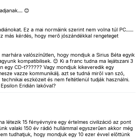
djanak.... 😊
ndiánokat. Ez a mai normáink szerint nem volna túl PC......
 az más kérdés, hogy merő jószándékkal rengeteget
k. marhára valószínűtlen, hogy mondjuk a Sirius Béta egyik
gyunk kompatibilisek. 😊 Ki a franc tudna ma lejátszani 3
ában egy CD-t?????? Vagy mondjuk kikeveredik egy
nesze vazze kommunikálj. azt se tudná miről van szó,
technikai eszközeit és nem feltétlenül tudják használni.
Epsilon Eridián lakóval?
 létezik 15 fényévnyire egy értelmes civilizáció az pont
nekünk valaki 150 év rádió hullámmal egyszerűen akkor még
nem tudhatjuk, hogy mondjuk egy 10 ezer évvel előttünk