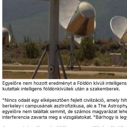
Egyelőre nem hozott eredményt a Földön kívüli intellige
kutattak intelligens földönkívüliek után a szakemberek.
"Nincs odaát egy elképesztően fejlett civilizáció, amely 
berkeley-i campusának asztrofizikusa, aki a The Astrophy
egyelőre nem találtak semmit, de számos magyarázat lehet a
interferencia zavarta meg a vizsgálatokat. "Bárhogy is legy