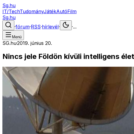
Sg.hu
IT/Tech
Tudomány
Játék
Autó
Film
Sg.hu
·
fórum
·
RSS
·
hírlevél
·
·
...
Menü
SG.hu
·
2019. június 20.
Nincs jele Földön kívüli intelligens 