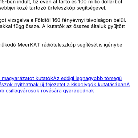
-ben indult, tíz éven át tartó és 100 millió dollárból
ebbjei közé tartozó űrteleszkóp segítségével.
ot vizsgálva a Földtől 160 fényévnyi távolságon belül.
akkal függ össze. A kutatók az összes általuk gyűjtött
n működő MeerKAT rádióteleszkóp segítését is igénybe
k magyarázatot kutatók
Az eddigi legnagyobb tömegű
ászok nyithatnak új fejezetet a kisbolygók kutatásában
A
ebb csillagvárosok rovására gyarapodnak