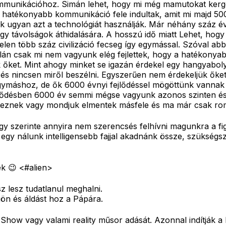
 kommunikációhoz. Simán lehet, hogy mi még mamutokat kerg
gy hatékonyabb kommunikáció fele indultak, amit mi majd 5
ációk ugyan azt a technológiát használják. Már néhány száz é
 távolságok áthidalására. A hosszú idő miatt Lehet, hogy
len több száz civilizáció fecseg így egymással. Szóval abbó
alán csak mi nem vagyunk elég fejlettek, hogy a hatékonya
k őket. Mint ahogy minket se igazán érdekel egy hangyabol
 és nincsen miről beszélni. Egyszerűen nem érdekeljük őke
egymáshoz, de ők 6000 évnyi fejlődéssel mögöttünk vannak
s fejlődésben 6000 év semmi mégse vagyunk azonos szinten é
 léteznek vagy mondjuk elmentek másfele és ma már csak ro
ogy szerinte annyira nem szerencsés felhívni magunkra a fig
 egy nálunk intelligensebb fajjal akadnánk össze, szükségs
ek 😉 <#alien>
z lesz tudatlanul meghalni.
ön és áldást hoz a Pápára.
ow vagy valami reality műsor adását. Azonnal indítják a Föl