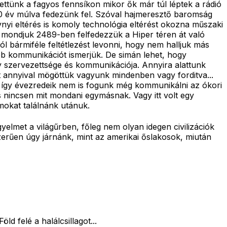
ettünk a fagyos fennsíkon mikor ők már túl léptek a rádió
00 év múlva fedezünk fel. Szóval hajmeresztő baromság
vnyi eltérés is komoly technológia eltérést okozna műszaki
 mondjuk 2489-ben felfedezzük a Hiper téren át való
l bármiféle feltétlezést levonni, hogy nem halljuk más
bb kommunikációt ismerjük. De simán lehet, hogy
y szervezettsége és kommunikációja. Annyira alattunk
t annyival mögöttük vagyunk mindenben vagy forditva...
 így évezredeik nem is fogunk még kommunikálni az ókori
s nincsen mit mondani egymásnak. Vagy itt volt egy
mokat találnánk utánuk.
yelmet a világűrben, főleg nem olyan idegen civilizációk
zerűen úgy járnánk, mint az amerikai őslakosok, miután
d felé a halálcsillagot...