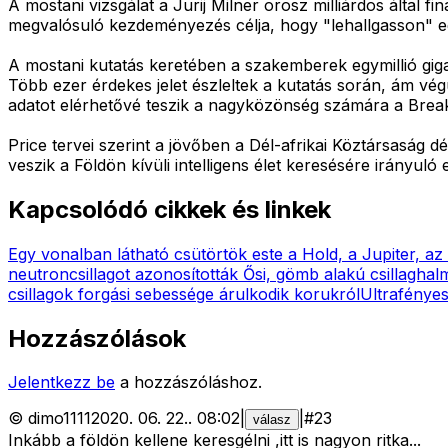
A mostani vizsgálat a Jurij Milner orosz milliárdos által f
megvalósuló kezdeményezés célja, hogy "lehallgasson" egy
A mostani kutatás keretében a szakemberek egymillió gigab
Több ezer érdekes jelet észleltek a kutatás során, ám végü
adatot elérhetővé teszik a nagyközönség számára a Brea
Price tervei szerint a jövőben a Dél-afrikai Köztársaság 
veszik a Földön kívüli intelligens élet keresésére irányuló 
Kapcsolódó cikkek és linkek
Egy vonalban látható csütörtök este a Hold, a Jupiter, a
neutroncsillagot azonosították
Ősi, gömb alakú csillaghalm
csillagok forgási sebessége árulkodik korukról
Ultrafényes
Hozzászólások
Jelentkezz be
a hozzászóláshoz.
©
dimo1111
2020. 06. 22.
.
08:02
|
|
#
23
válasz
Inkább a földön kellene keresgélni ,itt is nagyon ritka...