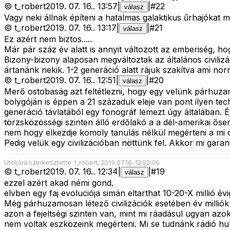
©
t_robert
2019. 07. 16.
.
13:57
|
|
#
22
válasz
Vagy neki állnak építeni a hatalmas galaktikus űrhajókat
©
t_robert
2019. 07. 16.
.
13:17
|
|
#
21
válasz
Ez azért nem biztos.....
Már pár száz év alatt is annyit változott az emberiség, ho
Bizony-bizony alaposan megváltoztak az általános civiliz
ártanánk nekik. 1-2 generáció alatt rájuk szakítva ami norm
©
t_robert
2019. 07. 16.
.
12:51
|
|
#
20
válasz
Merő ostobaság azt feltétlezni, hogy egy velünk párhuzamos
bolygóján is éppen a 21 századuk eleje van pont ilyen tec
generáció távlatából egy fonográf lemezt úgy általában. 
törzsközösségi szinten álló erdőlakó a a dél-amerikai ős
nem hogy elkezdje komoly tanulás nélkül megérteni a mi civ
Pedig velük egy civilizációban nöttünk fel. Akkor mi gar
Utoljára szerkesztette: t_robert, 2019.07.16. 12:52:06
©
t_robert
2019. 07. 16.
.
12:34
|
|
#
19
válasz
ezzel azért akad némi gond.
elvben egy faj evoluciója simán eltarthat 10-20-X millió évig,
Még párhuzamosan létező civilizációk esetében év milliók 
azon a fejeltségi szinten van, mint mi ráadásul ugyan azo
nem voltak eszközeink megérteni. Mi se tudnánk rádió hul