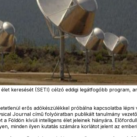
ns élet keresését (SETI) célzó eddigi legátfogóbb program
hihetetlenül erős adókészülékkel próbálna kapcsolatba lépni
sical Journal című folyóiratban publikált tanulmány vezető
 Földön kívüli intelligens élet jeleinek hiányára. Előfordul
en, minden ilyen kutatás számára korlátot jelent az emberisé