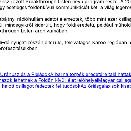
inanszírozott Breakthrough Listen nevű program része. A 2015
 esetleges földönkívüli kommunikációt két, a világ legerős
ájtnyi rádióhullám adatot elemeztek, több mint ezer csillag
l mindegyikről kiderült, hogy földi eredetű, például műhold
kthrough Listen archívumában.
déli-délnyugati részén elterülő, félsivatagos Karoo régióba
erőfeszítéseikben.
z Uránusz és a Plejádok
A barna törpék eredetére találhatta
azok lehetnek a Földön kívüli élet lelőhelyei
Magyar csillag
 halott csillagot fedeztek fel tudósok
Az óriásgalaxisok kis