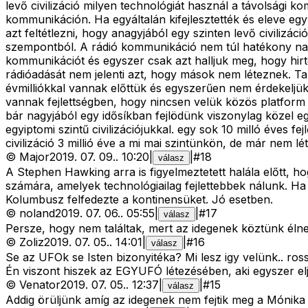
levő civilizáció milyen technológiát használ a távolsági
kommunikáción. Ha egyáltalán kifejlesztették és eleve e
azt feltétlezni, hogy anagyjából egy szinten levő civiliz
szempontból. A rádió kommunikáció nem túl hatékony nagy
kommunikációt és egyszer csak azt halljuk meg, hogy hirte
rádióadását nem jelenti azt, hogy mások nem léteznek. T
évmilliókkal vannak előttük és egyszerűen nem érdekeljü
vannak fejlettségben, hogy nincsen velük közös platform
bár nagyjából egy idősíkban fejlödünk viszonylag közel 
egyiptomi szintű civilizációjukkal. egy sok 10 milló éve
civilizáció 3 millió éve a mi mai szintünkön, de már nem
©
Major
2019. 07. 09.
.
10:20
|
|
#
18
válasz
A Stephen Hawking arra is figyelmeztetett halála előtt, h
számára, amelyek technológiailag fejlettebbek nálunk. Ha
Kolumbusz felfedezte a kontinensüket. Jó esetben.
©
noland
2019. 07. 06.
.
05:55
|
|
#
17
válasz
Persze, hogy nem találtak, mert az idegenek köztünk éln
©
Zoliz
2019. 07. 05.
.
14:01
|
|
#
16
válasz
Se az UFOk se Isten bizonyitéka? Mi lesz igy velünk.. ross
Én viszont hiszek az EGYUFÓ létezésében, aki egyszer elj
©
Venator
2019. 07. 05.
.
12:37
|
|
#
15
válasz
Addig örüljünk amíg az idegenek nem fejtik meg a Mónika Sh