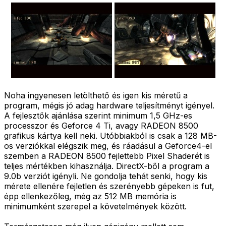
Noha ingyenesen letölthető és igen kis méretű a
program, mégis jó adag hardware teljesítményt igényel.
A fejlesztők ajánlása szerint minimum 1,5 GHz-es
processzor és Geforce 4 Ti, avagy RADEON 8500
grafikus kártya kell neki. Utóbbiakból is csak a 128 MB-
os verziókkal elégszik meg, és ráadásul a Geforce4-el
szemben a RADEON 8500 fejlettebb Pixel Shaderét is
teljes mértékben kihasználja. DirectX-ből a program a
9.0b verziót igényli. Ne gondolja tehát senki, hogy kis
mérete ellenére fejletlen és szerényebb gépeken is fut,
épp ellenkezőleg, még az 512 MB memória is
minimumként szerepel a követelmények között.