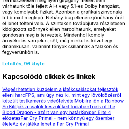
Természetesen még ilyen gépigény mellett sem
várhatunk tőle fejlett AI-t vagy 5.1-es Dolby hangzást,
vagy komolyabb fizikát. Azonban a grafikai színvonala
több mint meglepő. Néhány bug ellenére jónéhány órát
el lehet tölteni vele. A szinteken továbbjutva részletesen
kidolgozott szörnyek ellen harcolhatunk, amelyeket
gondosan meg is terveztek. Mindenhol komoly
árnyékolás van jelen, sőt, még minket is követ egy
dinamikusan, valamint fények csillannak a falakon és
fegyverünkön is.
Letöltés, 96 kbyte
Kapcsolódó cikkek és linkek
Végeérhetetlen küzdelem a játékcsalásokat fejlesztők
elleni harc
FPS, ami úgy néz ki, mint egy lövöldözésről
készült testkamerás videófelvétel
Mobilra jön a Rainbow
Six
Kitiltják a csalók készülékeit Indiában
Trials of the
Blood Dragon - azért van egy határ!
Sniper Elite 4
előzetes
Far Cry Primal - nem könnyű egy ősember
élete
Az év játéka lehet a Far Cry Primal