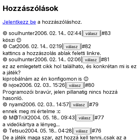
Hozzászólások
Jelentkezz be
a hozzászóláshoz.
©
soulhunter
2006. 02. 14.
.
02:44
|
|
#
83
válasz
köszi 😊
©
Cat
2006. 02. 14.
.
02:19
|
|
#
82
válasz
kattincs a hozzászolás ablak feletti linkre.
©
soulhunter
2006. 02. 14.
.
02:06
|
|
#
81
válasz
ez az emlegetett cikk hol találhato, és konkrétan mi is ez
a játék?
kiprobálnám az én konfigomon is 😊
©
ivjoe
2006. 02. 03.
.
15:26
|
|
#
80
válasz
Programozói bravúr, jelen pillanatig nincs hozzá
hasonló.
©
nyami
2006. 02. 03.
.
14:57
|
|
#
79
válasz
ennek meg mi értelme :c
©
M@TriX
2004. 05. 18.
.
09:43
|
|
#
77
válasz
a videókártya a lényeg...
©
Tetsuo
2004. 05. 18.
.
04:28
|
|
#
76
válasz
De a játék maga szar, azt hozzá kell tenni..csak az a