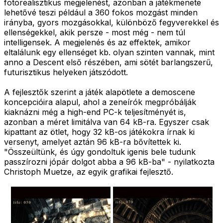
fotorealisztikus megjelenést, azonban a játékmenete
lehetővé teszi például a 360 fokos mozgást minden
irányba, gyors mozgásokkal, különböző fegyverekkel és
ellenségekkel, akik persze - most még - nem túl
intelligensek. A megjelenés és az effektek, amikor
eltalálunk egy ellenséget kb. olyan szinten vannak, mint
anno a Descent első részében, ami sötét barlangszerű,
futurisztikus helyeken játszódott.
A fejlesztők szerint a játék alapötlete a demoscene
koncepcióira alapul, ahol a zeneírók megpróbálják
kiaknázni még a high-end PC-k teljesítményét is,
azonban a méret limitálva van 64 kB-ra. Egyszer csak
kipattant az ötlet, hogy 32 kB-os játékokra írnak ki
versenyt, amelyet aztán 96 kB-ra bővítettek ki.
"Összeültünk, és úgy gondoltuk igenis bele tudunk
passzírozni jópár dolgot abba a 96 kB-ba" - nyilatkozta
Christoph Muetze, az egyik grafikai fejlesztő.