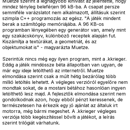
Muetze szerint a legnagyobb kihívást az jelentette, hogy
mindez tényleg beleférjen 96 kB-ba. A csapat persze
semmiféle varázslatot nem alkalmazott, állításuk szerint
szimpla C++ programozás az egész. "A játék mindent
berak a számítógép memóriájába. A 96 KB-os
programban lényegében egy generátor van, amely mint
egy szakácskönyv, különböző receptek alapján fut.
Kiszámítja a textúrákat, a geometriát, és az
objektumokat is" - magyarázta Muetze.
Szerintük nincs még egy ilyen program, mint a .kkrieger.
Eddig a játék mindössze béta állapotban van ugyan, de
már egy ideje letölthető az internetről. Muetze
elmondása szerint csak a múlt hétig bezárólag több
millió letöltés lehetett. A végleges verzióról egyelőre nem
mondtak sokat, de a mostani bétához hasonlóan ingyen
letölthető lesz majd. A fejlesztők elmondása szerint nem
gondolkodnak azon, hogy ebből pénzt keressenek, de
természetesen ha érkezik egy jó ajánlat az általuk irt
motorra, még bármi megeshet. A .kkrieger végleges
verziója több kiegészítéssel bővíti a játékot, a leírás
szerint trilógiát várhatunk.