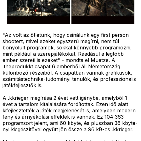
"Az volt az ötletünk, hogy csinálunk egy first person
shootert, mivel ezeket egyszerű megírni, nem túl
bonyolult programok, sokkal könnyebb programozni,
mint például a szerepjátékokat. Ráadásul a legtöbb
ember szereti is ezeket" - mondta el Muetze. A
.theprodukkt csapat 6 emberből áll Németország
különböző részeiből. A csapatban vannak grafikusok,
számítástechnika-tudományi tanulók, és professzionális
játékfejlesztők is.
A .kkrieger megírása 2 évet vett igénybe, amelyből 1
évet a tartalom kitalálására fordítottak. Ezen idő alatt
kifejlesztették a játék megjelenését is, amelyben modern
fény és árnyékolási effektek is vannak. Ez 104 363
programsort jelent, ami 60 kbyte, és pluszban 36 kbyte-
nyi kiegészítővel együtt jön össze a 96 kB-os .kkrieger.