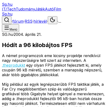
Sg.hu
IT/Tech
Tudomány
Játék
Autó
Film
Sg.hu
·
fórum
·
RSS
·
hírlevél
·
·
...
Menü
SG.hu
·
2004. április 21.
Hódít a 96 kilobájtos FPS
A német programozok eme kicsiny projektje rendkívül
nagy népszerűségre tett szert az interneten. A
.theprodukkt
egy olyan FPS játékot fejlesztett ki, amely
csupán 96 kB méretű, szemben a manapság népszerű,
akár több gigabájtos játékokkal.
Míg például az egyik legnépszerűbb FPS taktikai játék, a
Far Cry megdöbbentően szép és valóságszerű
grafikával több Gigabyte helyet igényel a merevlemezen,
addig a .theprodukkt fejlesztői 96 kB-ban hoztak össze
egy hasonló játékot. Természetesen ettől nem várhatunk