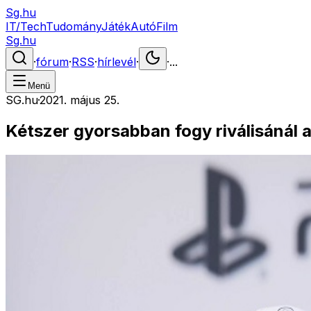
Sg.hu
IT/Tech
Tudomány
Játék
Autó
Film
Sg.hu
·
fórum
·
RSS
·
hírlevél
·
·
...
Menü
SG.hu
·
2021. május 25.
Kétszer gyorsabban fogy riválisánál 