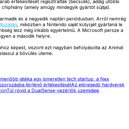
ab értékesítését regisztrálták (becsülik), addig utóbbi
a chiphiány (amely amúgy mindegyik gyártót sújtja).
harmadik és a negyedik naptári periódusban. Arról nemrég
ltozatán
, miközben a Nintendo saját kütyüjét gyártaná le
önbség lesz még inkább egyértelmű. A Microsoft persze a
egyen a második helyre.
hoz képest, viszont ezt nagyban befolyásolta az Animal
elassul a bővülés üteme.
gmenőbb játéka egy ismeretlen tech startup, a Nex
szországba történő értékesítését
Az elöregedő hardverek
con
Túl rövid a DualSense-vezérlők üzemideje