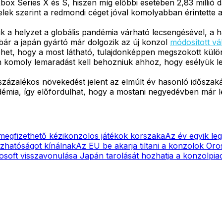
x Series X és S, hiszen míg előbbi esetében 2,83 millió dar
jelek szerint a redmondi céget jóval komolyabban érintette 
k a helyzet a globális pandémia várható lecsengésével, a 
ár a japán gyártó már dolgozik az új konzol
módosított vá
ehet, hogy a most látható, tulajdonképpen megszokott kül
en komoly lemaradást kell behozniuk ahhoz, hogy esélyük l
zázalékos növekedést jelent az elmúlt év hasonló időszaká
démia, így előfordulhat, hogy a mostani negyedévben már l
 megfizethető kézikonzolos játékok korszaka
Az év egyik le
ázhatóságot kínálnak
Az EU be akarja tiltani a konzolok Oro
osoft visszavonulása Japán tarolását hozhatja a konzolpia