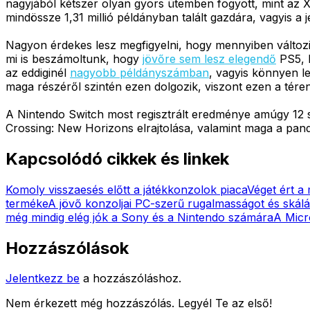
nagyjából kétszer olyan gyors ütemben fogyott, mint az Xbo
mindössze 1,31 millió példányban talált gazdára, vagyis a 
Nagyon érdekes lesz megfigyelni, hogy mennyiben változi
mi is beszámoltunk, hogy
jövőre sem lesz elegendő
PS5, b
az eddiginél
nagyobb példányszámban
, vagyis könnyen l
maga részéről szintén ezen dolgozik, viszont ezen a tér
A Nintendo Switch most regisztrált eredménye amúgy 12 s
Crossing: New Horizons elrajtolása, valamint maga a pan
Kapcsolódó cikkek és linkek
Komoly visszaesés előtt a játékkonzolok piaca
Véget ért a
terméke
A jövő konzoljai PC-szerű rugalmasságot és skál
még mindig elég jók a Sony és a Nintendo számára
A Micr
Hozzászólások
Jelentkezz be
a hozzászóláshoz.
Nem érkezett még hozzászólás. Legyél Te az első!