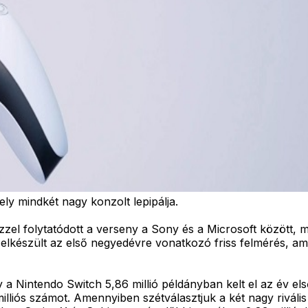
ly mindkét nagy konzolt lepipálja.
ezzel folytatódott a verseny a Sony és a Microsoft között
 elkészült az első negyedévre vonatkozó friss felmérés, ame
y a Nintendo Switch 5,86 millió példányban kelt el az év e
illiós számot. Amennyiben szétválasztjuk a két nagy rivális