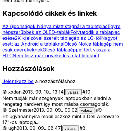
nem tudni mennyiért.
Kapcsolódó cikkek és linkek
Az újdonságok hiánya miatt stagnál a tabletpiac
Egyre
népszerűbbek az OLED-táblák
Folytatódik a táblapiac
esése
2K kijelzővel szerelt táblagép az LG-től
Nagyot
esett az Android a tábláknál
Olcsó Nokia táblagép nem
csak gyerekeknek
Olcsó táblagéppel tért vissza a
HTC
Nem lesz már növekedés a tableteknél
Hozzászólások
Jelentkezz be
a hozzászóláshoz.
©
xxdani
2013. 09. 10.
.
13:14
|
|
#
10
válasz
Nem tudják már szegények laptopokban eladni a
rengeteg hardvert így most másba csomagolták.
©
Szefmester
2013. 09. 09.
.
09:02
|
|
#
9
válasz
Ez ugyanannyira mobil eszköz mint a Dell Alienware
17"-os laptopja...
©
ugh
2013. 09. 09.
.
08:47
|
|
#
8
válasz