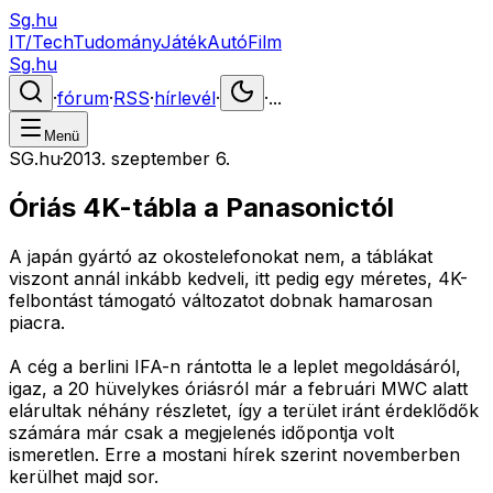
Sg.hu
IT/Tech
Tudomány
Játék
Autó
Film
Sg.hu
·
fórum
·
RSS
·
hírlevél
·
·
...
Menü
SG.hu
·
2013. szeptember 6.
Óriás 4K-tábla a Panasonictól
A japán gyártó az okostelefonokat nem, a táblákat
viszont annál inkább kedveli, itt pedig egy méretes, 4K-
felbontást támogató változatot dobnak hamarosan
piacra.
A cég a berlini IFA-n rántotta le a leplet megoldásáról,
igaz, a 20 hüvelykes óriásról már a februári MWC alatt
elárultak néhány részletet, így a terület iránt érdeklődők
számára már csak a megjelenés időpontja volt
ismeretlen. Erre a mostani hírek szerint novemberben
kerülhet majd sor.