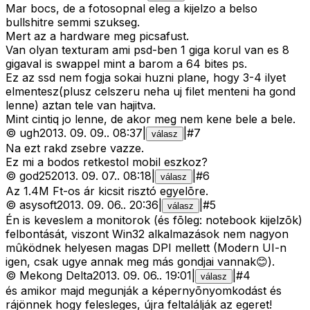
Mar bocs, de a fotosopnal eleg a kijelzo a belso
bullshitre semmi szukseg.
Mert az a hardware meg picsafust.
Van olyan texturam ami psd-ben 1 giga korul van es 8
gigaval is swappel mint a barom a 64 bites ps.
Ez az ssd nem fogja sokai huzni plane, hogy 3-4 ilyet
elmentesz(plusz celszeru neha uj filet menteni ha gond
lenne) aztan tele van hajitva.
Mint cintiq jo lenne, de akor meg nem kene bele a bele.
©
ugh
2013. 09. 09.
.
08:37
|
|
#
7
válasz
Na ezt rakd zsebre vazze.
Ez mi a bodos retkestol mobil eszkoz?
©
god25
2013. 09. 07.
.
08:18
|
|
#
6
válasz
Az 1.4M Ft-os ár kicsit risztó egyelõre.
©
asysoft
2013. 09. 06.
.
20:36
|
|
#
5
válasz
Én is keveslem a monitorok (és fõleg: notebook kijelzõk)
felbontását, viszont Win32 alkalmazások nem nagyon
mûködnek helyesen magas DPI mellett (Modern UI-n
igen, csak ugye annak meg más gondjai vannak😊).
©
Mekong Delta
2013. 09. 06.
.
19:01
|
|
#
4
válasz
és amikor majd megunják a képernyõnyomkodást és
rájönnek hogy felesleges, újra feltalálják az egeret!