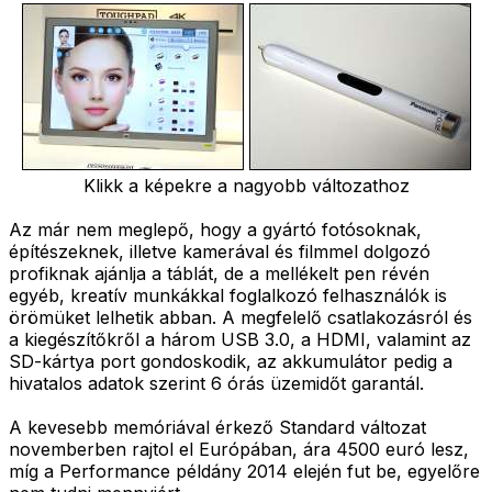
Klikk a képekre a nagyobb változathoz
Az már nem meglepő, hogy a gyártó fotósoknak,
építészeknek, illetve kamerával és filmmel dolgozó
profiknak ajánlja a táblát, de a mellékelt pen révén
egyéb, kreatív munkákkal foglalkozó felhasználók is
örömüket lelhetik abban. A megfelelő csatlakozásról és
a kiegészítőkről a három USB 3.0, a HDMI, valamint az
SD-kártya port gondoskodik, az akkumulátor pedig a
hivatalos adatok szerint 6 órás üzemidőt garantál.
A kevesebb memóriával érkező Standard változat
novemberben rajtol el Európában, ára 4500 euró lesz,
míg a Performance példány 2014 elején fut be, egyelőre