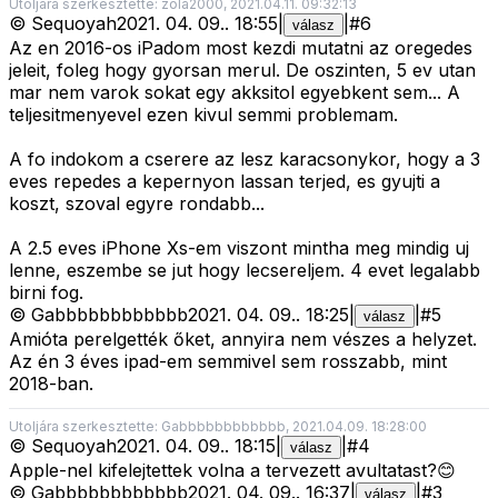
Utoljára szerkesztette: zola2000, 2021.04.11. 09:32:13
©
Sequoyah
2021. 04. 09.
.
18:55
|
|
#
6
válasz
Az en 2016-os iPadom most kezdi mutatni az oregedes
jeleit, foleg hogy gyorsan merul. De oszinten, 5 ev utan
mar nem varok sokat egy akksitol egyebkent sem... A
teljesitmenyevel ezen kivul semmi problemam.
A fo indokom a cserere az lesz karacsonykor, hogy a 3
eves repedes a kepernyon lassan terjed, es gyujti a
koszt, szoval egyre rondabb...
A 2.5 eves iPhone Xs-em viszont mintha meg mindig uj
lenne, eszembe se jut hogy lecsereljem. 4 evet legalabb
birni fog.
©
Gabbbbbbbbbbbb
2021. 04. 09.
.
18:25
|
|
#
5
válasz
Amióta perelgették őket, annyira nem vészes a helyzet.
Az én 3 éves ipad-em semmivel sem rosszabb, mint
2018-ban.
Utoljára szerkesztette: Gabbbbbbbbbbbb, 2021.04.09. 18:28:00
©
Sequoyah
2021. 04. 09.
.
18:15
|
|
#
4
válasz
Apple-nel kifelejtettek volna a tervezett avultatast?😊
©
Gabbbbbbbbbbbb
2021. 04. 09.
.
16:37
|
|
#
3
válasz