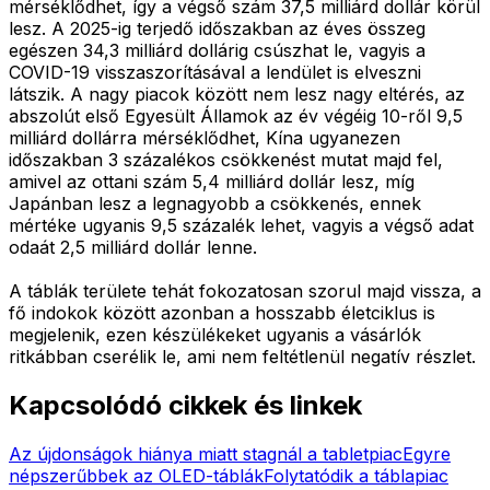
mérséklődhet, így a végső szám 37,5 milliárd dollár körül
lesz. A 2025-ig terjedő időszakban az éves összeg
egészen 34,3 milliárd dollárig csúszhat le, vagyis a
COVID-19 visszaszorításával a lendület is elveszni
látszik. A nagy piacok között nem lesz nagy eltérés, az
abszolút első Egyesült Államok az év végéig 10-ről 9,5
milliárd dollárra mérséklődhet, Kína ugyanezen
időszakban 3 százalékos csökkenést mutat majd fel,
amivel az ottani szám 5,4 milliárd dollár lesz, míg
Japánban lesz a legnagyobb a csökkenés, ennek
mértéke ugyanis 9,5 százalék lehet, vagyis a végső adat
odaát 2,5 milliárd dollár lenne.
A táblák területe tehát fokozatosan szorul majd vissza, a
fő indokok között azonban a hosszabb életciklus is
megjelenik, ezen készülékeket ugyanis a vásárlók
ritkábban cserélik le, ami nem feltétlenül negatív részlet.
Kapcsolódó cikkek és linkek
Az újdonságok hiánya miatt stagnál a tabletpiac
Egyre
népszerűbbek az OLED-táblák
Folytatódik a táblapiac