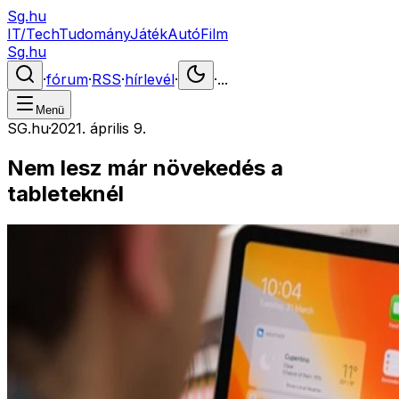
Sg.hu
IT/Tech
Tudomány
Játék
Autó
Film
Sg.hu
·
fórum
·
RSS
·
hírlevél
·
·
...
Menü
SG.hu
·
2021. április 9.
Nem lesz már növekedés a
tableteknél