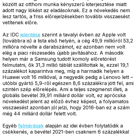
között az otthoni munka kényszerű kiterjesztése miatt
adott nagy lökést az eladásoknak. Ez a növekedés nem
lesz tartós, a friss előrejelzésekben további visszaesést
vetítenek előre.
Az IDC
jelentése
szerint a tavalyi évben az Apple volt
(továbbra is) a lista első helyén, a cég 49,9 millióról 53,2
millióra növelte a darabszámot, ez azonban nem volt
elég a piaci részesedés újabb javításához. A második
helyen már a Samsung tudott komoly előretörést
felmutatni, ők 31,3 millió táblát szállítottak le, ezzel 19,1
százalékot kaparintva meg, míg a harmadik helyen a
Huawei volt 16 millióval, a negyedik pedig a Lenovo lett –
utóbbi gyártó 5,9-ről egészen 8,6 százalékra jött fel, ami
szintén szép előrelépés. Ami a teljes szegmenst illeti, a
globális bevétel 39,91 milliárd dollár volt, ez aprócska
növekedést jelent az előző évhez képest, a folyamatos
visszaesést azonban jól jelzi, hogy 2016-ban ez a szám
még 44 milliárd dollár felett volt.
Egyéb
felmérések
alapján az idei évben folytatódik a
csökkenés, a bevétel 2021-ben csaknem 6 százalékkal