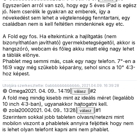
Egyszerűen arról van szó, hogy egy 5 éves iPad is egész
jó. Nem cserélik le gyakran az emberek, így a
növekedést sem lehet a végtelenségig fenntartani, egy
családban nem is kell feltétlen mindenkinek egy etc.
A Fold egy fos. Ha eltekintünk a hajlítgatás (nem
bizonyíthatóan javítható) gyermekbetegségeitől, akkor is
hangszóró, webcam és főleg akku miatt elég nagy lehet
a táblák előnye.
Phablet meg semmi más, csak egy nagy telefon. 7"-en a
16:9 vagy még szűkebb képarány, sehol sincs a 10" 4:3-
hoz képest.
Utoljára szerkesztette: Gabbbbbbbbbbbb, 2021.04.09. 16:39:28
©
Omega
2021. 04. 09.
.
14:19
|
|
#
2
válasz
A fold meg mindig kisebb mint az ideális méret (legalább
10 inch 4:3-ban), ugyanakkor hajtogatni kell.
©
zola2000
2021. 04. 09.
.
13:28
|
|
#
1
válasz
Szerintem sokkal jobb tableten olvasni/netezni mint
mobilon viszont a phabletek annyira feljöttek hogy nem
is lehet olyan telefont kapni ami nem phablet.