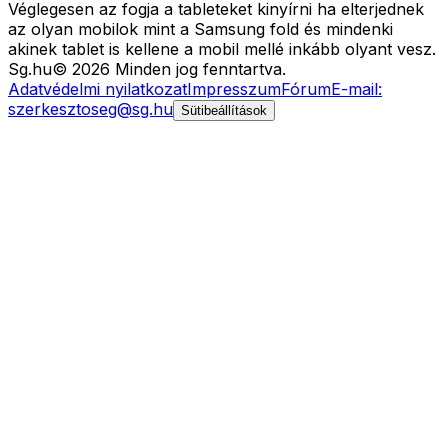
Véglegesen az fogja a tableteket kinyírni ha elterjednek
az olyan mobilok mint a Samsung fold és mindenki
akinek tablet is kellene a mobil mellé inkább olyant vesz.
Sg
.hu
©
2026
Minden jog fenntartva.
Adatvédelmi nyilatkozat
Impresszum
Fórum
E-mail:
szerkesztoseg@sg.hu
Sütibeállítások