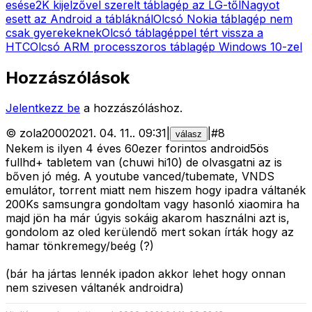
esése
2K kijelzővel szerelt táblagép az LG-től
Nagyot
esett az Android a tábláknál
Olcsó Nokia táblagép nem
csak gyerekeknek
Olcsó táblagéppel tért vissza a
HTC
Olcsó ARM processzoros táblagép Windows 10-zel
Hozzászólások
Jelentkezz be
a hozzászóláshoz.
©
zola2000
2021. 04. 11.
.
09:31
|
|
#
8
válasz
Nekem is ilyen 4 éves 60ezer forintos android5ös
fullhd+ tabletem van (chuwi hi10) de olvasgatni az is
bőven jó még. A youtube vanced/tubemate, VNDS
emulátor, torrent miatt nem hiszem hogy ipadra váltanék
200Ks samsungra gondoltam vagy hasonló xiaomira ha
majd jön ha már úgyis sokáig akarom használni azt is,
gondolom az oled kerülendő mert sokan írták hogy az
hamar tönkremegy/beég (?)
(bár ha jártas lennék ipadon akkor lehet hogy onnan
nem szivesen váltanék androidra)