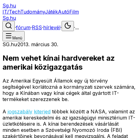
Sg.hu
IT/Tech
Tudomány
Játék
Autó
Film
Sg.hu
·
fórum
·
RSS
·
hírlevél
·
·
...
Menü
SG.hu
·
2013. március 30.
Nem vehet kínai hardvereket az
amerikai közigazgatás
Az Amerikai Egyesült Államok egy új törvény
segítségével korlátozná a kormányzati szervek számára,
hogy a Kínában vagy kínai cégek által gyártott IT-
termékeket szerezzenek be.
A
jogszabály
kiterjed
többek között a NASA, valamint az
amerikai kereskedelmi és az igazságügyi minisztérium IT-
üzletkötéseire is. A kínai berendezések vásárlását
minden esetben a Szövetségi Nyomozó Iroda (FBI)
szakértőinek bevonásával kell megvizsgálni. A feladat