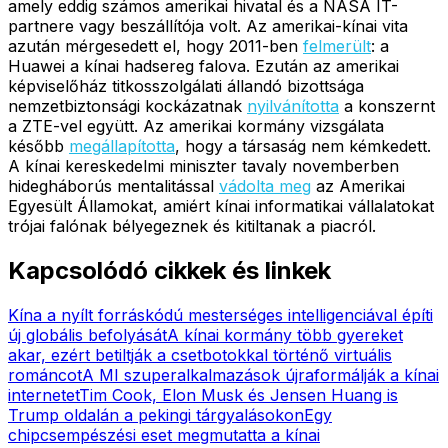
amely eddig számos amerikai hivatal és a NASA IT-
partnere vagy beszállítója volt. Az amerikai-kínai vita
azután mérgesedett el, hogy 2011-ben
felmerült
: a
Huawei a kínai hadsereg falova. Ezután az amerikai
képviselőház titkosszolgálati állandó bizottsága
nemzetbiztonsági kockázatnak
nyilvánította
a konszernt
a ZTE-vel együtt. Az amerikai kormány vizsgálata
később
megállapította
, hogy a társaság nem kémkedett.
A kínai kereskedelmi miniszter tavaly novemberben
hidegháborús mentalitással
vádolta meg
az Amerikai
Egyesült Államokat, amiért kínai informatikai vállalatokat
trójai falónak bélyegeznek és kitiltanak a piacról.
Kapcsolódó cikkek és linkek
Kína a nyílt forráskódú mesterséges intelligenciával építi
új globális befolyását
A kínai kormány több gyereket
akar, ezért betiltják a csetbotokkal történő virtuális
románcot
A MI szuperalkalmazások újraformálják a kínai
internetet
Tim Cook, Elon Musk és Jensen Huang is
Trump oldalán a pekingi tárgyalásokon
Egy
chipcsempészési eset megmutatta a kínai