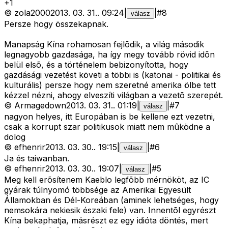
+
1
©
zola2000
2013. 03. 31.
.
09:24
|
|
#
8
válasz
Persze hogy összekapnak.
Manapság Kína rohamosan fejlõdik, a világ második
legnagyobb gazdasága, ha így megy tovább rövid idõn
belül elsõ, és a történelem bebizonyította, hogy
gazdásági vezetést követi a többi is (katonai - politikai és
kulturális) persze hogy nem szeretné amerika ölbe tett
kézzel nézni, ahogy elveszíti világban a vezetõ szerepét.
©
Armagedown
2013. 03. 31.
.
01:19
|
|
#
7
válasz
nagyon helyes, itt Europában is be kellene ezt vezetni,
csak a korrupt szar politikusok miatt nem mûködne a
dolog
©
efhenrir
2013. 03. 30.
.
19:15
|
|
#
6
válasz
Ja és taiwanban.
©
efhenrir
2013. 03. 30.
.
19:07
|
|
#
5
válasz
Meg kell erõsítenem Kaeblo legfõbb mérnököt, az IC
gyárak túlnyomó többsége az Amerikai Egyesült
Államokban és Dél-Koreában (aminek lehetséges, hogy
nemsokára nekiesik északi fele) van. Innentõl egyrészt
Kína bekaphatja, másrészt ez egy idióta döntés, mert