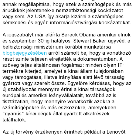
annak megállapítása, hogy ezek a számítógépek és más
árucikkek jelentenek-e nemzetbiztonsági kockázatot
vagy sem. Az USA így akarja kizárni a számítógépes
kémkedési és egyéb információszivárgási kockázatokat.
A jogszabályt már aláírta Barack Obama amerikai elnök
és szeptember 30-ig hatályos. Stewart Baker ügyvéd, a
belbiztonsági minisztérium korábbi munkatársa
blogbejegyzésében
arról számolt be, hogy a vonatkozó
részt szinte teljesen elrejtették a dokumentumban. A
szöveg teljes általánosan fogalmaz: minden olyan IT-
termékre kiterjed, amelyet a kínai állam tulajdonában
vagy támogatása, illetve irányítása alatt lévő társaság
gyártott vagy szerelt össze. Egyelőre kérdéses, hogy az
új szabályozás mennyire érinti a kínai társaságok
európai és amerikai leányvállalatait, továbbá az is
tisztázatlan, hogy mennyire vonatkozik azokra a
számítógépekre és más eszközökre, amelyekben
"gyanús" kínai cégek által gyártott alkatrészek
találhatók.
Az új törvény érzékenyen érintheti például a Lenovót,