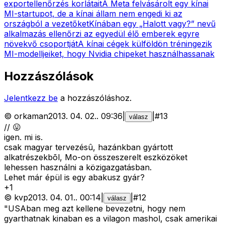
exportellenőrzés korlátait
A Meta felvásárolt egy kínai
MI-startupot, de a kínai állam nem engedi ki az
országból a vezetőket
Kínában egy „Halott vagy?” nevű
alkalmazás ellenőrzi az egyedül élő emberek egyre
növekvő csoportját
A kínai cégek külföldön tréningezik
MI-modelljeiket, hogy Nvidia chipeket használhassanak
Hozzászólások
Jelentkezz be
a hozzászóláshoz.
©
orkaman
2013. 04. 02.
.
09:36
|
|
#
13
válasz
// 😛
igen. mi is.
csak magyar tervezésû, hazánkban gyártott
alkatrészekbõl, Mo-on összeszerelt eszközöket
lehessen használni a közigazgatásban.
Lehet már épül is egy abakusz gyár?
+
1
©
kvp
2013. 04. 01.
.
00:14
|
|
#
12
válasz
"USAban meg azt kellene bevezetni, hogy nem
gyarthatnak kinaban es a vilagon mashol, csak amerikai