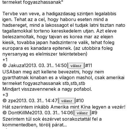
termeket fogyaszhassanak"
Tervbe van veve, a hadigazdasag szintjen legalabbis
igen. Tehat az a cel, hogy haboru eseten mind a
hadsereget, mind a lakossagot el tudjak latni tisztan nato
tagallamokkal torteno kereskedelem utjan. Azt eleve
beleszamoltak, hogy tajvan es korea mar az elejen
kiesik, tovabba japan hadszinterre valik, tehat foleg
europara es kanadara epitenek. (az utobbira foleg
nyersanyag es elelmiszer tekinteteben)
+
1
©
Jakuza1
2013. 03. 31.
.
14:50
|
|
#
11
válasz
USAban meg azt kellene bevezetni, hogy nem
gyarthatnak kinaban es a vilagon mashol, csak amerikai
termeket fogyaszhassanak stb,stb,stb
Mindjart visszavennenek a nagy pofabol.
+
3
©
zpe
2013. 03. 31.
.
14:47
|
|
#
10
válasz
Hát szerintem inkább Amerika mint Kína legyen a vezér!
©
DontKillMe
2013. 03. 31.
.
14:06
|
|
#
9
válasz
Szerintem túl sok észérvet sorakoztattál fel a
kommentedben, törölj párat...