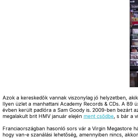
Azok a kereskedők vannak viszonylag jó helyzetben, akik 
Ilyen üzlet a manhattani Academy Records & CDs. A 89 
évben került padlóra a Sam Goody is. 2009-ben bezárt az
megalakult brit HMV január elején
ment csődbe
, s bár a 
Franciaországban hasonló sors vár a Virgin Megastore h
hogy van-e szanálási lehetőség, amennyiben nincs, akko