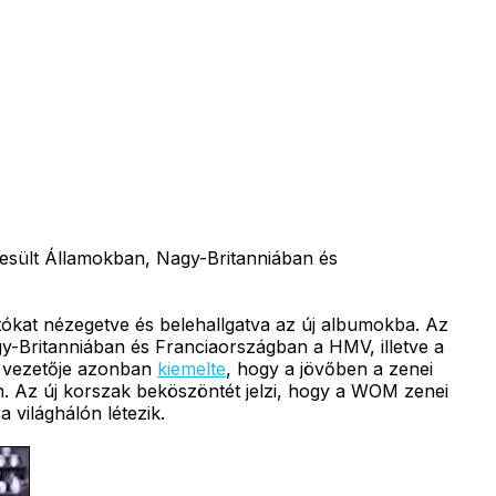
esült Államokban, Nagy-Britanniában és
ítókat nézegetve és belehallgatva az új albumokba. Az
gy-Britanniában és Franciaországban a HMV, illetve a
i vezetője azonban
kiemelte
, hogy a jövőben a zenei
n. Az új korszak beköszöntét jelzi, hogy a WOM zenei
 világhálón létezik.