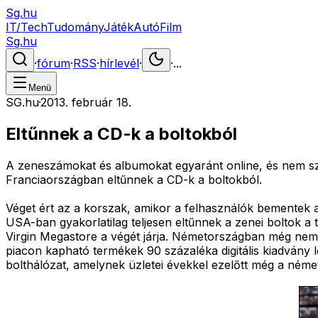
Sg.hu
IT/Tech
Tudomány
Játék
Autó
Film
Sg.hu
·
fórum
·
RSS
·
hírlevél
·
·
...
Menü
SG.hu
·
2013. február 18.
Eltűnnek a CD-k a boltokból
A zeneszámokat és albumokat egyaránt online, és nem s
Franciaországban eltűnnek a CD-k a boltokból.
Véget ért az a korszak, amikor a felhasználók bementek a
USA-ban gyakorlatilag teljesen eltűnnek a zenei boltok a
Virgin Megastore a végét járja. Németországban még nem 
piacon kapható termékek 90 százaléka digitális kiadvány
bolthálózat, amelynek üzletei évekkel ezelőtt még a német 