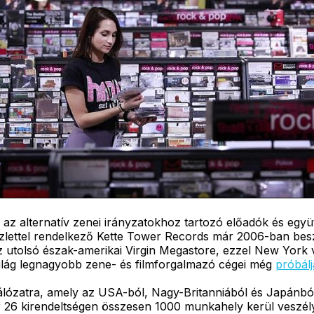
az alternatív zenei irányzatokhoz tartozó előadók és együt
üzlettel rendelkező Kette Tower Records már 2006-ban be
 utolsó észak-amerikai Virgin Megastore, ezzel New York 
világ legnagyobb zene- és filmforgalmazó cégei még
próbál
álózatra, amely az USA-ból, Nagy-Britanniából és Japánbó
r 26 kirendeltségen összesen 1000 munkahely kerül veszél