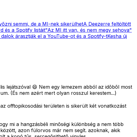
yőzni semmi, de a MI-nek sikerülhet
A Deezerre feltöltött
 és a Spotify listáit
"Az MI itt van, és nem megy sehova"
 dalok árasztják el a YouTube-ot és a Spotify-t
Kesha új
is lejátszóval 😄 Nem egy lemezem abból az idõbõl most
izum. (És nem azért mert olyan rosszul kerestem...)
z offtopikosodási területen is sikerült két vonatkozást
, hogy mi a hangzásbéli minõségi különbség a nem több
között, azon fülorvos már nem segít. azoknak, akik
olt a kopó tûs, sercegõsithetõ vinyles,