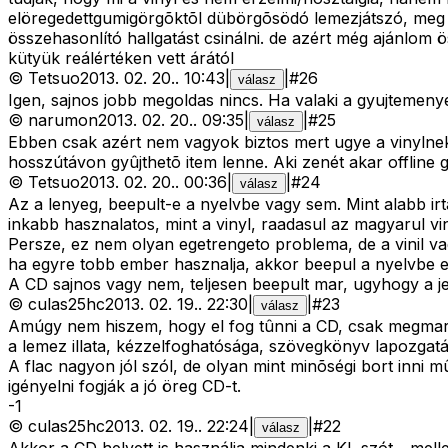
elöregedettgumigörgõktõl dübörgõsödó lemezjátszó, meg a 
összehasonlító hallgatást csinálni. de azért még ajánlom
kütyük reálértéken vett árától
©
Tetsuo
2013. 02. 20.
.
10:43
|
|
#
26
válasz
Igen, sajnos jobb megoldas nincs. Ha valaki a gyujtemeny
©
narumon
2013. 02. 20.
.
09:35
|
|
#
25
válasz
Ebben csak azért nem vagyok biztos mert ugye a vinylne
hosszútávon gyûjthetõ item lenne. Aki zenét akar offline g
©
Tetsuo
2013. 02. 20.
.
00:36
|
|
#
24
válasz
Az a lenyeg, beepult-e a nyelvbe vagy sem. Mint alabb ir
inkabb hasznalatos, mint a vinyl, raadasul az magyarul vin
Persze, ez nem olyan egetrengeto problema, de a vinil vag
ha egyre tobb ember hasznalja, akkor beepul a nyelvbe es
A CD sajnos vagy nem, teljesen beepult mar, ugyhogy a je
©
culas25hc
2013. 02. 19.
.
22:30
|
|
#
23
válasz
Amúgy nem hiszem, hogy el fog tûnni a CD, csak megmarad
a lemez illata, kézzelfoghatósága, szövegkönyv lapozgatás
A flac nagyon jól szól, de olyan mint minõségi bort inni m
igényelni fogják a jó öreg CD-t.
-
1
©
culas25hc
2013. 02. 19.
.
22:24
|
|
#
22
válasz