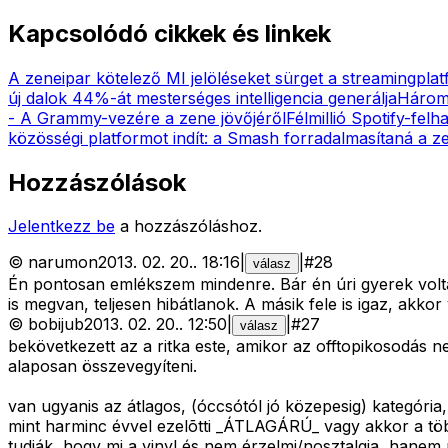
Kapcsolódó cikkek és linkek
A zeneipar kötelező MI jelöléseket sürget a streamingpl
új dalok 44%-át mesterséges intelligencia generálja
Három m
- A Grammy-vezére a zene jövőjéről
Félmillió Spotify-fel
közösségi platformot indít: a Smash forradalmasítaná a z
Hozzászólások
Jelentkezz be
a hozzászóláshoz.
©
narumon
2013. 02. 20.
.
18:16
|
|
#
28
válasz
Én pontosan emlékszem mindenre. Bár én úri gyerek volt
is megvan, teljesen hibátlanok. A másik fele is igaz, akko
©
bobijub
2013. 02. 20.
.
12:50
|
|
#
27
válasz
bekövetkezett az a ritka este, amikor az offtopikosodás n
alaposan összevegyíteni.
van ugyanis az átlagos, (óccsótól jó közepesig) kategóri
mint harminc évvel ezelõtti _ÁTLAGÁRÚ_ vagy akkor a töb
tudják, hogy mi a vinyl és nem érzelmi/nosztalgia, hanem m