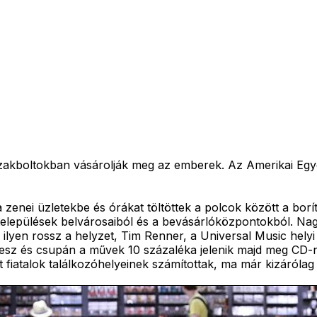
zakboltokban vásárolják meg az emberek. Az Amerikai Egy
 zenei üzletekbe és órákat töltöttek a polcok között a bor
 települések belvárosaiból és a bevásárlóközpontokból. Na
ilyen rossz a helyzet, Tim Renner, a Universal Music hely
 lesz és csupán a művek 10 százaléka jelenik majd meg CD-
fiatalok találkozóhelyeinek számítottak, ma már kizárólag a