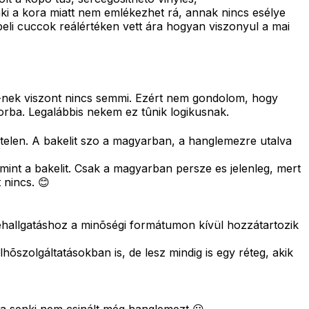
aki a kora miatt nem emlékezhet rá, annak nincs esélye
eli cuccok reálértéken vett ára hogyan viszonyul a mai
D-nek viszont nincs semmi. Ezért nem gondolom, hogy
borba. Legalábbis nekem ez tûnik logikusnak.
gtelen. A bakelit szo a magyarban, a hanglemezre utalva
mint a bakelit. Csak a magyarban persze es jelenleg, mert
 nincs. 😊
ehallgatáshoz a minõségi formátumon kívül hozzátartozik
hõszolgáltatásokban is, de lesz mindig is egy réteg, akik