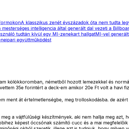
atformokon
A klasszikus zenét évszázadok óta nem tudta leg
esterséges intelligencia által generált dal vezeti a Billboard
használó tudtán kívül egy MI-zenekart hallgat
MI-vel generált
eneipari együttműködést
am kölökkoromban, németbõl hozott lemezekkel és normál
r vettem 35e forintért a deck-em amikor 20e Ft volt a havi f
em ment át értelmetlenségbe, meg trolloskodásba. de azért a
a, meg a vájtfülûségi készítmények. aki nem hallja meg azt
bihez képest óccsónak számító cucc és a mai megfelelõik 
inõségi okból szeretik, illene azt is tudniuk, hogy milyen v