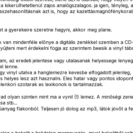
kikerülhetetlenül zajos analógszalagos. ja igen, tényleg, 
 összehasonlításnak azt is, hogy az kazettásmagnófénykorab
et a gyerekeire szeretne hagyni, akkor meg plane.
k van mindenféle elõnye a digitális zenékkel szemben a C
yûjteni mert érdekelni fogja az szerintem beesik a vinyl tá
tam, az eredeti jelentese vagy utalasanak helyessege lenye
il lenne.
y vinyl utalva a hanglemezre kevesbe elfogadott jelenleg, 
 helyes lesz azt hasznalni. Eles hatar vagy pontos idopont
lenkori szotarak es lexikonok is tartalmazzak.
 olyan szinten mint ma a vynil (!) lemez. A minõségi zen
a stb...
ûanyag flakonból. Teljesen jó dolog az mp3, látok jövõt a fel