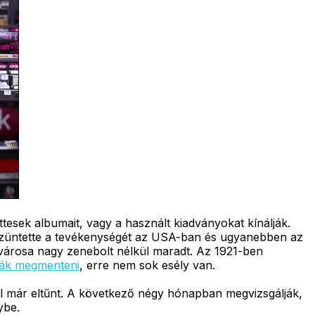
tesek albumait, vagy a használt kiadványokat kínálják.
szüntette a tevékenységét az USA-ban és ugyanebben az
városa nagy zenebolt nélkül maradt. Az 1921-ben
ják megmenteni
, erre nem sok esély van.
l már eltűnt. A következő négy hónapban megvizsgálják,
ybe.