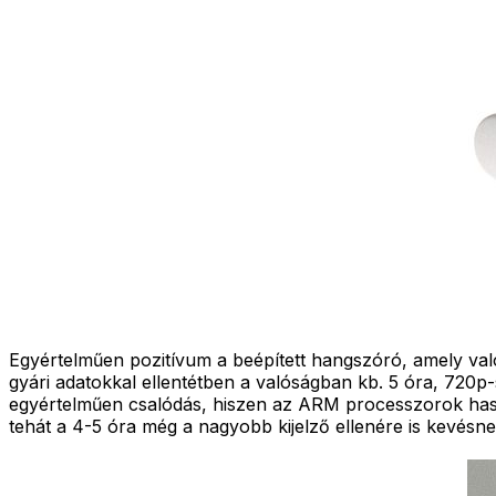
Egyértelműen pozitívum a beépített hangszóró, amely való
gyári adatokkal ellentétben a valóságban kb. 5 óra, 720p-s
egyértelműen csalódás, hiszen az ARM processzorok haszná
tehát a 4-5 óra még a nagyobb kijelző ellenére is kevés