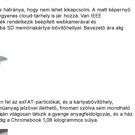
e hátránya, hogy nem lehet kikapcsolni. A matt képernyő
ngyenes cloud-tárhely is jár hozzá. Van IEEE
mék rendelkezik beépített webkamerával és
bbá SD memóriakártya-bővítőhellyel. Bevezető ára alig
 fel az exFAT-partíciókat, és a kártyabővítőhely,
 műanyag jelzővel illethető, finoman szólva sem mondható
áján világosan látszik a gyenge anyagfeldolgozás, és a ház
edig a Chromebook 1,08 kilogrammos súlya.