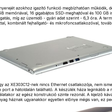
ényerejét azokhoz igazító funkció megbízhatóan működik, d
2 GB memóriával, 16 gigabájtos SSD-meghajtóval és 100 GB i
tás, míg az üzemidő - gyári adat szerint - 6,3 óra. A ter
al, kombinált fejhallgató- és mikrofoncsatlakozóval, tová
gy az XE303C12-nek nincs Ethernet csatlakozója, nem ismeri
b port a hátoldalán található. A készülék háza leginkább a
latakor az egész konstrukció szinte rezonál. A kijelző káv
űanyag háznak ugyanakkor egyetlen előnye mégis van, ez p