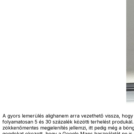
A gyors lemerülés alighanem arra vezethető vissza, hogy
folyamatosan 5 és 30 százalék közötti terhelést produkál.
zökkenőmentes megjelenítés jellemzi, itt pedig még a bön
gondokat okozott, hogy a Google Maps használatát ne is em