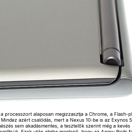
 a processzort alaposan megizzasztja a Chrome, a Flash-p
 Mindez azért csalódás, mert a Nexus 10-be is az Exynos 52
gészés sem akadásmentes, a tesztelők szerint még a kevés 
lítsük. Ezek után aligha meglepő, hogy az Angry Birds futta