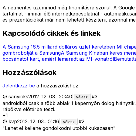
A netmentes üzemmód még finomításra szorul. A Google Doc
tartalmat - immár élő internetkapcsolatnál - automatikusa
és prezentációkat már nem lehetett készíteni, azonnal me
Kapcsolódó cikkek és linkek
A Samsung 16,5 milliárd dolláros üzlet keretében MI chipe
gömbrobotját a Samsung
A Samsung Kínában keres menek
bocsánatot kért, amiért lemaradt az MI-vonatról
Bemutatta
Hozzászólások
Jelentkezz be
a hozzászóláshoz.
©
sanyicks
2012. 12. 03.
.
20:40
|
|
#
3
válasz
androidból csak a több ablak 1 képernyõn dolog hiányzik.
rábökve elõtérbe teszi.
+
1
©
kvp
2012. 12. 03.
.
01:16
|
|
#
2
válasz
"Lehet el kellene gondolkodni utobbi kukazasan"