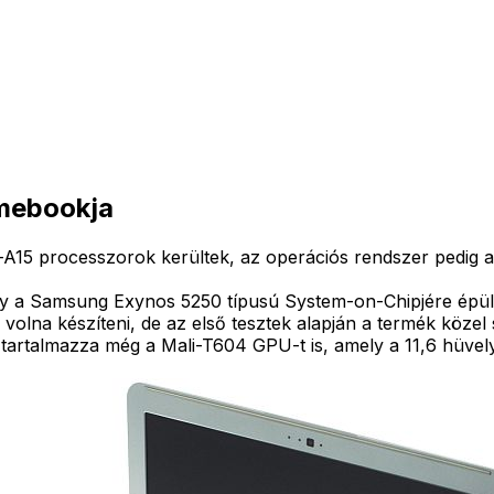
omebookja
 processzorok kerültek, az operációs rendszer pedig az 
y a Samsung Exynos 5250 típusú System-on-Chipjére épül. A
olna készíteni, de az első tesztek alapján a termék közel
rtalmazza még a Mali-T604 GPU-t is, amely a 11,6 hüvely