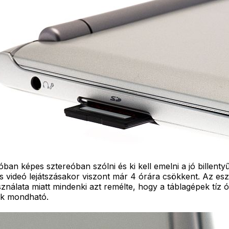
ban képes sztereóban szólni és ki kell emelni a jó billen
 videó lejátszásakor viszont már 4 órára csökkent. Az eszköz
lata miatt mindenki azt remélte, hogy a táblagépek tíz óra
nek mondható.