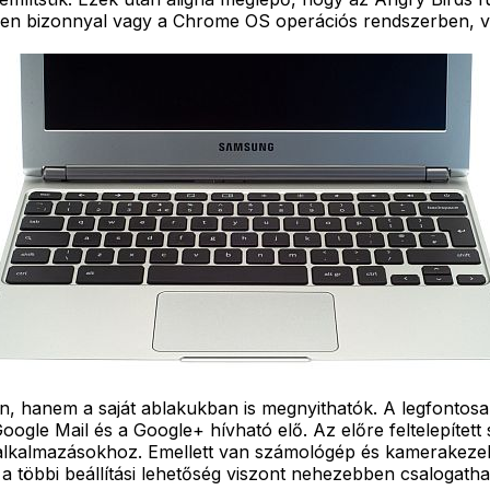
inden bizonnyal vagy a Chrome OS operációs rendszerben, 
hanem a saját ablakukban is megnyithatók. A legfontosab
gle Mail és a Google+ hívható elő. Az előre feltelepített 
 alkalmazásokhoz. Emellett van számológép és kamerakeze
 a többi beállítási lehetőség viszont nehezebben csalogatha