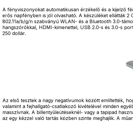
A fényviszonyokat automatikusan érzékelő és a kijelző f
erős napfényben is jól olvasható. A készüléket ellátták 
802.11a/b/g/n szabványú WLAN- és a Bluetooth 3.0-támoga
hangszórókkal, HDMI-kimenettel, USB 2.0-s és 3.0-s portt
250 dollár.
Az első tesztek a nagy negatívumok között említették, ho
valamint a fejhallgató-csatlakozó kivételével minden egyé
masszívnak. A billentyűleütéseknél- vagy a tapipad haszná
az egy kézzel való tartás közben szinte meghajlik. A m