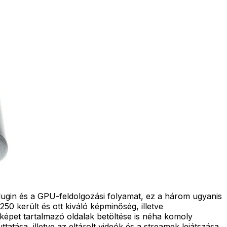
lugin és a GPU-feldolgozási folyamat, ez a három ugyanis
50 került és ott kiváló képminőség, illetve
képet tartalmazó oldalak betöltése is néha komoly
tása, illetve az eltárolt videók és a streamek lejátszása