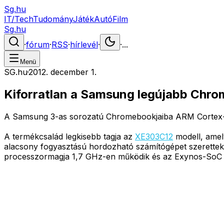
Sg.hu
IT/Tech
Tudomány
Játék
Autó
Film
Sg.hu
·
fórum
·
RSS
·
hírlevél
·
·
...
Menü
SG.hu
·
2012. december 1.
Kiforratlan a Samsung legújabb Chr
A Samsung 3-as sorozatú Chromebookjaiba ARM Cortex-A15
A termékcsalád legkisebb tagja az
XE303C12
modell, amel
alacsony fogyasztású hordozható számítógépet szerettek v
processzormagja 1,7 GHz-en működik és az Exynos-SoC ta