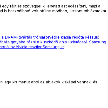
 fájlt és szöveggel ki lehetett azt egészíteni, majd a
d is használható volt offline módban, viszont táblázatokat
t a DRAM-gyártás trónjáról
Végre kiadja régóta készülő
álja gatyába rázni a küszködő chip üzletágat
A Samsung
iái az Nvidia tesztjén
Samsung
↗
ni egy kis menüt ahol az ablakok kisképei vannak, és