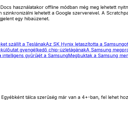
s használatakor offline módban még meg lehetett nyitni egy
n szinkronizálni lehetett a Google szervereivel. A Scratchpa
gjelent egy hibaüzenet.
ket szállít a Teslának
Az SK Hynix letaszította a Samsungo
ülőutat gyengélkedő chip-üzletágának
A Samsung megprób
 intelligens gyűrűjét a Samsung
Megbuktak a Samsung memór
 Egyébként tálca szerûség már van a 4+-ban, fel lehet hoz