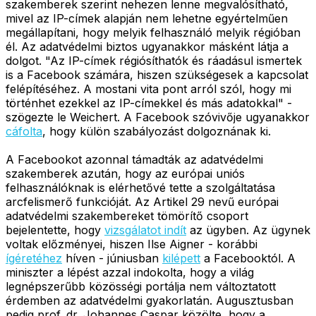
szakemberek szerint nehezen lenne megvalósítható,
mivel az IP-címek alapján nem lehetne egyértelműen
megállapítani, hogy melyik felhasználó melyik régióban
él. Az adatvédelmi biztos ugyanakkor másként látja a
dolgot. "Az IP-címek régiósíthatók és ráadásul ismertek
is a Facebook számára, hiszen szükségesek a kapcsolat
felépítéséhez. A mostani vita pont arról szól, hogy mi
történhet ezekkel az IP-címekkel és más adatokkal" -
szögezte le Weichert. A Facebook szóvivője ugyanakkor
cáfolta
, hogy külön szabályozást dolgoznának ki.
A Facebookot azonnal támadták az adatvédelmi
szakemberek azután, hogy az európai uniós
felhasználóknak is elérhetővé tette a szolgáltatása
arcfelismerő funkcióját. Az Artikel 29 nevű európai
adatvédelmi szakembereket tömörítő csoport
bejelentette, hogy
vizsgálatot indít
az ügyben. Az ügynek
voltak előzményei, hiszen Ilse Aigner - korábbi
ígéretéhez
híven - júniusban
kilépett
a Facebooktól. A
miniszter a lépést azzal indokolta, hogy a világ
legnépszerűbb közösségi portálja nem változtatott
érdemben az adatvédelmi gyakorlatán. Augusztusban
pedig prof. dr. Johannes Caspar közölte, hogy a