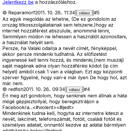
Jelentkezz be
a hozzászóláshoz.
©
Reparamorf
2011. 10. 26.
.
11:34
|
|
#
5
válasz
Az egyik megoldás az lehetne, (De ez gondolom az
ország titkosszolgálatainak sem tetszene.)hogy az
internet hozzáférést abszulute, anonimmá tenni,
Semmilyen módon ne lehessen a használót azonosítani,
a használat helyét sem.
Persze, ha Valaki odaírja a nevét címét, fényképpel,
akkor persze mindenki tudhatná. Az elõfizetést
ingyenessé kell tenni hozzá, és mindenki,(nem muszáj)
saját magának adna olyan hozzáférési kódot (ip cím
helyet) amibõl csak 1 van a világban. Ezt egy központi
szerver figyelné, hogy van-e már ilyen De hogy hol, azt
már nem.
©
redfish
2011. 10. 26.
.
09:34
|
|
#
4
válasz
Én meg azt gondolom, hogy senkinek nem állnak a háta
mögé géppisztollyal, hogy beregisztráljon a
Facebookra...<#violent>
<#ijedt>
Mindenkinek tudnia kell, hogyha az internetre kiteszi a
nevét, lakcímét, telefonszámát, fotóit, családi fotóit és
személyes adatait, onnantól kezdve az adatai bármilyen
adatbázisba bekerülhetnek.