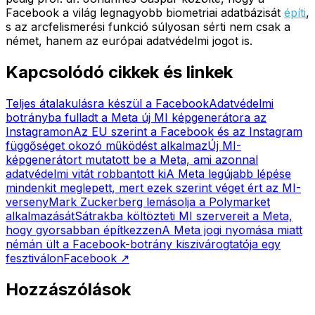
Facebook a világ legnagyobb biometriai adatbázisát
építi
,
s az arcfelismerési funkció súlyosan sérti nem csak a
német, hanem az európai adatvédelmi jogot is.
Kapcsolódó cikkek és linkek
Teljes átalakulásra készül a Facebook
Adatvédelmi
botrányba fulladt a Meta új MI képgenerátora az
Instagramon
Az EU szerint a Facebook és az Instagram
függőséget okozó működést alkalmaz
Új MI-
képgenerátort mutatott be a Meta, ami azonnal
adatvédelmi vitát robbantott ki
A Meta legújabb lépése
mindenkit meglepett, mert ezek szerint véget ért az MI-
verseny
Mark Zuckerberg lemásolja a Polymarket
alkalmazását
Sátrakba költözteti MI szervereit a Meta,
hogy gyorsabban építkezzen
A Meta jogi nyomása miatt
némán ült a Facebook-botrány kiszivárogtatója egy
fesztiválon
Facebook
↗
Hozzászólások