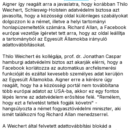
Aigner így reagált arra a javaslatra, hogy korábban Thilo
Weichert, Schleswig-Holstein adatvédelmi biztosa azt
javasolta, hogy a közösségi oldal különleges szabályokat
dolgozzon ki a német, illetve a helyi tartományi
honlapüzemeltetők számára. Richard Allan, a Facebook
európai vezetője ígéretet tett arra, hogy az oldal leállítja
a tartományból az Egyesült Államokba irányuló
adattovábbításokat.
Thilo Weichert és kollégája, prof. dr. Jonathan Caspar
hamburgi adatvédelmi biztos azt akarják elérni, hogy a
Facebook korlátozza az automatikus arcfelismerési
funkcióját és ezáltal kevesebb személyes adat kerüljön
az Egyesült Államokba. Aigner erre a kérésre úgy
reagált, hogy ha a közösségi portál nem továbbítana
több európai adatot az USA-ba, akkor ez egy fontos
lépés lenne az adatvédelem erősítése felé. "Remélem,
hogy ezt a felvetést tettek fogják követni" -
hangsúlyozta a német fogyasztóvédelmi miniszter, aki
ismét találkozni fog Richard Allan menedzserrel.
A Weichert által felvetett adattovábbítási blokád a