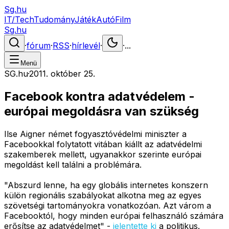
Sg.hu
IT/Tech
Tudomány
Játék
Autó
Film
Sg.hu
·
fórum
·
RSS
·
hírlevél
·
·
...
Menü
SG.hu
·
2011. október 25.
Facebook kontra adatvédelem -
európai megoldásra van szükség
Ilse Aigner német fogyasztóvédelmi miniszter a
Facebookkal folytatott vitában kiállt az adatvédelmi
szakemberek mellett, ugyanakkor szerinte európai
megoldást kell találni a problémára.
"Abszurd lenne, ha egy globális internetes konszern
külön regionális szabályokat alkotna meg az egyes
szövetségi tartományokra vonatkozóan. Azt várom a
Facebooktól, hogy minden európai felhasználó számára
erősítse az adatvédelmet" -
jelentette ki
a politikus.