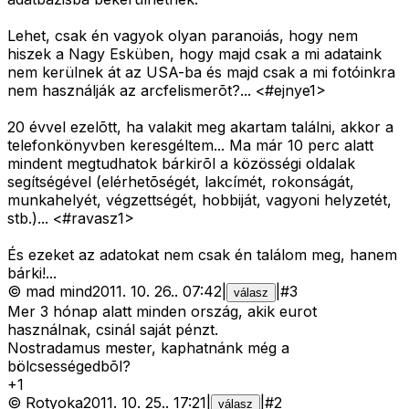
Lehet, csak én vagyok olyan paranoiás, hogy nem
hiszek a Nagy Esküben, hogy majd csak a mi adataink
nem kerülnek át az USA-ba és majd csak a mi fotóinkra
nem használják az arcfelismerõt?... <#ejnye1>
20 évvel ezelõtt, ha valakit meg akartam találni, akkor a
telefonkönyvben keresgéltem... Ma már 10 perc alatt
mindent megtudhatok bárkirõl a közösségi oldalak
segítségével (elérhetõségét, lakcímét, rokonságát,
munkahelyét, végzettségét, hobbiját, vagyoni helyzetét,
stb.)... <#ravasz1>
És ezeket az adatokat nem csak én találom meg, hanem
bárki!...
©
mad mind
2011. 10. 26.
.
07:42
|
|
#
3
válasz
Mer 3 hónap alatt minden ország, akik eurot
használnak, csinál saját pénzt.
Nostradamus mester, kaphatnánk még a
bölcsességedbõl?
+
1
©
Rotyoka
2011. 10. 25.
.
17:21
|
|
#
2
válasz