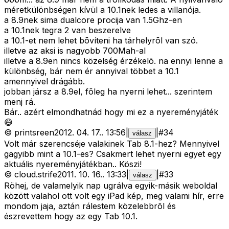
méretkülönbségen kívül a 10.1nek ledes a villanója.
a 8.9nek sima dualcore procija van 1.5Ghz-en
a 10.1nek tegra 2 van beszerelve
a 10.1-et nem lehet bõvíteni ha tárhelyrõl van szó.
illetve az aksi is nagyobb 700Mah-al
illetve a 8.9en nincs közelség érzékelõ. na ennyi lenne a
különbség, bár nem ér annyival többet a 10.1
amennyivel drágább.
jobban jársz a 8.9el, fõleg ha nyerni lehet... szerintem
menj rá.
Bár.. azért elmondhatnád hogy mi ez a nyereményjáték
😄
©
printsreen
2012. 04. 17.
.
13:56
|
|
#
34
válasz
Volt már szerencséje valakinek Tab 8.1-hez? Mennyivel
gagyibb mint a 10.1-es? Csakmert lehet nyerni egyet egy
aktuális nyereményjátékban.. Köszi!
©
cloud.strife
2011. 10. 16.
.
13:33
|
|
#
33
válasz
Röhej, de valamelyik nap ugrálva egyik-másik weboldal
között valahol ott volt egy iPad kép, meg valami hír, erre
mondom jaja, aztán rálestem közelebbrõl és
észrevettem hogy az egy Tab 10.1.