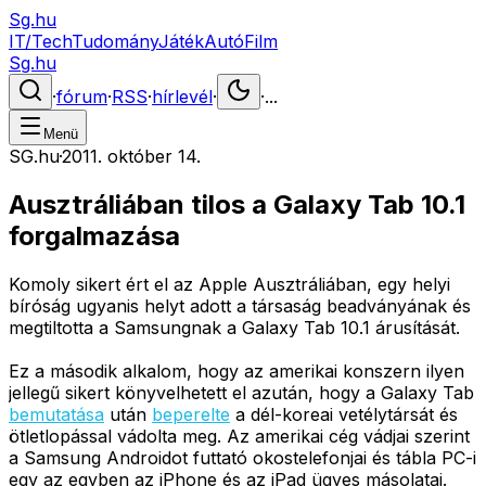
Sg.hu
IT/Tech
Tudomány
Játék
Autó
Film
Sg.hu
·
fórum
·
RSS
·
hírlevél
·
·
...
Menü
SG.hu
·
2011. október 14.
Ausztráliában tilos a Galaxy Tab 10.1
forgalmazása
Komoly sikert ért el az Apple Ausztráliában, egy helyi
bíróság ugyanis helyt adott a társaság beadványának és
megtiltotta a Samsungnak a Galaxy Tab 10.1 árusítását.
Ez a második alkalom, hogy az amerikai konszern ilyen
jellegű sikert könyvelhetett el azután, hogy a Galaxy Tab
bemutatása
után
beperelte
a dél-koreai vetélytársát és
ötletlopással vádolta meg. Az amerikai cég vádjai szerint
a Samsung Androidot futtató okostelefonjai és tábla PC-i
egy az egyben az iPhone és az iPad ügyes másolatai.