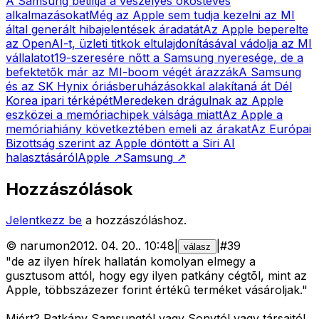
A Samsung betiltja a veszélyes okostévés
alkalmazásokat
Még az Apple sem tudja kezelni az MI
által generált hibajelentések áradatát
Az Apple beperelte
az OpenAI-t, üzleti titkok eltulajdonításával vádolja az MI
vállalatot
19-szeresére nőtt a Samsung nyeresége, de a
befektetők már az MI-boom végét árazzák
A Samsung
és az SK Hynix óriásberuházásokkal alakítaná át Dél
Korea ipari térképét
Meredeken drágulnak az Apple
eszközei a memóriachipek válsága miatt
Az Apple a
memóriahiány következtében emeli az árakat
Az Európai
Bizottság szerint az Apple döntött a Siri AI
halasztásáról
Apple
↗
Samsung
↗
Hozzászólások
Jelentkezz be
a hozzászóláshoz.
©
narumon
2012. 04. 20.
.
10:48
|
|
#
39
válasz
"de az ilyen hírek hallatán komolyan elmegy a
gusztusom attól, hogy egy ilyen patkány cégtõl, mint az
Apple, többszázezer forint értékû terméket vásároljak."
Miért? Patkány Samsungtól vagy Sonytól vagy társaitól