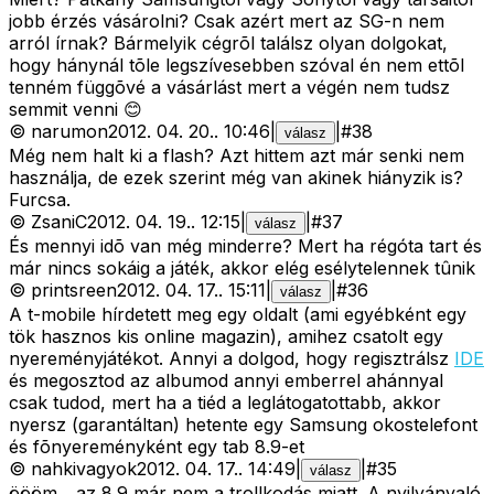
jobb érzés vásárolni? Csak azért mert az SG-n nem
arról írnak? Bármelyik cégrõl találsz olyan dolgokat,
hogy hánynál tõle legszívesebben szóval én nem ettõl
tenném függõvé a vásárlást mert a végén nem tudsz
semmit venni 😊
©
narumon
2012. 04. 20.
.
10:46
|
|
#
38
válasz
Még nem halt ki a flash? Azt hittem azt már senki nem
használja, de ezek szerint még van akinek hiányzik is?
Furcsa.
©
ZsaniC
2012. 04. 19.
.
12:15
|
|
#
37
válasz
És mennyi idõ van még minderre? Mert ha régóta tart és
már nincs sokáig a játék, akkor elég esélytelennek tûnik
©
printsreen
2012. 04. 17.
.
15:11
|
|
#
36
válasz
A t-mobile hírdetett meg egy oldalt (ami egyébként egy
tök hasznos kis online magazin), amihez csatolt egy
nyereményjátékot. Annyi a dolgod, hogy regisztrálsz
IDE
és megosztod az albumod annyi emberrel ahánnyal
csak tudod, mert ha a tiéd a leglátogatottabb, akkor
nyersz (garantáltan) hetente egy Samsung okostelefont
és fõnyereményként egy tab 8.9-et
©
nahkivagyok
2012. 04. 17.
.
14:49
|
|
#
35
válasz
öööm... az 8.9 már nem a trollkodás miatt. A nyilvánvaló