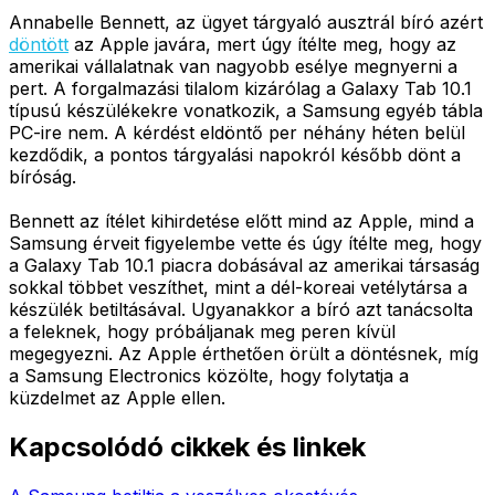
Annabelle Bennett, az ügyet tárgyaló ausztrál bíró azért
döntött
az Apple javára, mert úgy ítélte meg, hogy az
amerikai vállalatnak van nagyobb esélye megnyerni a
pert. A forgalmazási tilalom kizárólag a Galaxy Tab 10.1
típusú készülékekre vonatkozik, a Samsung egyéb tábla
PC-ire nem. A kérdést eldöntő per néhány héten belül
kezdődik, a pontos tárgyalási napokról később dönt a
bíróság.
Bennett az ítélet kihirdetése előtt mind az Apple, mind a
Samsung érveit figyelembe vette és úgy ítélte meg, hogy
a Galaxy Tab 10.1 piacra dobásával az amerikai társaság
sokkal többet veszíthet, mint a dél-koreai vetélytársa a
készülék betiltásával. Ugyanakkor a bíró azt tanácsolta
a feleknek, hogy próbáljanak meg peren kívül
megegyezni. Az Apple érthetően örült a döntésnek, míg
a Samsung Electronics közölte, hogy folytatja a
küzdelmet az Apple ellen.
Kapcsolódó cikkek és linkek